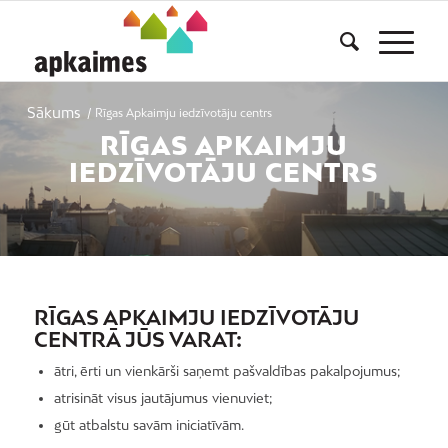
Sākums
/
Rīgas Apkaimju iedzīvotāju centrs
RĪGAS APKAIMJU
IEDZĪVOTĀJU CENTRS
RĪGAS APKAIMJU IEDZĪVOTĀJU
CENTRĀ JŪS VARAT:
ātri, ērti un vienkārši saņemt pašvaldības pakalpojumus;
atrisināt visus jautājumus vienuviet;
gūt atbalstu savām iniciatīvām.