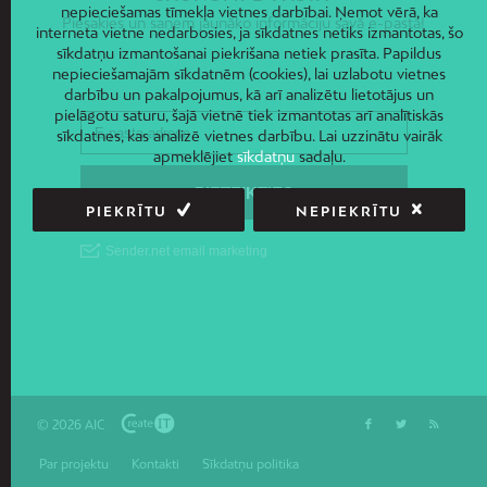
nepieciešamas tīmekļa vietnes darbībai. Ņemot vērā, ka
Piesakies un saņem jaunāko informāciju savā e-pastā!
interneta vietne nedarbosies, ja sīkdatnes netiks izmantotas, šo
sīkdatņu izmantošanai piekrišana netiek prasīta. Papildus
nepieciešamajām sīkdatnēm (cookies), lai uzlabotu vietnes
darbību un pakalpojumus, kā arī analizētu lietotājus un
pielāgotu saturu, šajā vietnē tiek izmantotas arī analītiskās
sīkdatnes, kas analizē vietnes darbību. Lai uzzinātu vairāk
apmeklējiet
sīkdatņu
sadaļu.
PIEKRĪTU
NEPIEKRĪTU
© 2026 AIC
Par projektu
Kontakti
Sīkdatņu politika