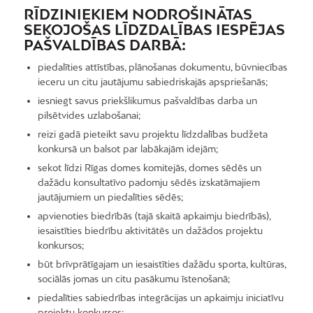
RĪDZINIEKIEM NODROŠINĀTAS
SEKOJOŠAS LĪDZDALĪBAS IESPĒJAS
PAŠVALDĪBAS DARBĀ:
piedalīties attīstības, plānošanas dokumentu, būvniecības
ieceru un citu jautājumu sabiedriskajās apspriešanās;
iesniegt savus priekšlikumus pašvaldības darba un
pilsētvides uzlabošanai;
reizi gadā pieteikt savu projektu līdzdalības budžeta
konkursā un balsot par labākajām idejām;
sekot līdzi Rīgas domes komitejās, domes sēdēs un
dažādu konsultatīvo padomju sēdēs izskatāmajiem
jautājumiem un piedalīties sēdēs;
apvienoties biedrībās (tajā skaitā apkaimju biedrībās),
iesaistīties biedrību aktivitātēs un dažādos projektu
konkursos;
būt brīvprātīgajam un iesaistīties dažādu sporta, kultūras,
sociālās jomas un citu pasākumu īstenošanā;
piedalīties sabiedrības integrācijas un apkaimju iniciatīvu
projektu konkursos;