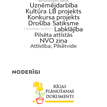
Brīvprātīgais darbs
Uzņēmējdarbība
Kultūra
LB projekts
Konkursa projekts
Drošība
Satiksme
Labklājība
Līdzdalības budžets
Pilsēta attīstās
NVO ziņa
Attīstība; Pilsētvide
NODERĪGI