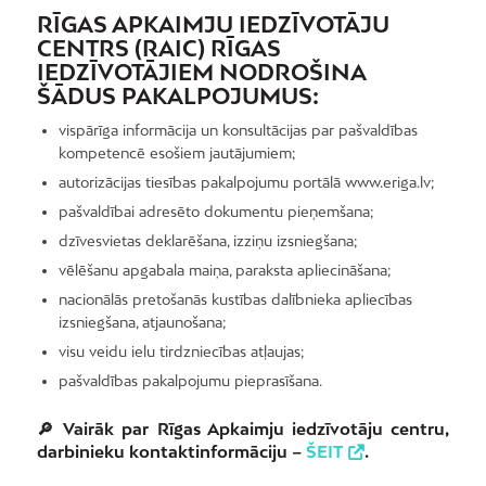
RĪGAS APKAIMJU IEDZĪVOTĀJU
CENTRS (RAIC) RĪGAS
IEDZĪVOTĀJIEM NODROŠINA
ŠĀDUS PAKALPOJUMUS:
vispārīga informācija un konsultācijas par pašvaldības
kompetencē esošiem jautājumiem;
autorizācijas tiesības pakalpojumu portālā www.eriga.lv;
pašvaldībai adresēto dokumentu pieņemšana;
dzīvesvietas deklarēšana, izziņu izsniegšana;
vēlēšanu apgabala maiņa, paraksta apliecināšana;
nacionālās pretošanās kustības dalībnieka apliecības
izsniegšana, atjaunošana;
visu veidu ielu tirdzniecības atļaujas;
pašvaldības pakalpojumu pieprasīšana.
🔎 Vairāk par Rīgas Apkaimju iedzīvotāju centru,
darbinieku kontaktinformāciju –
ŠEIT
.