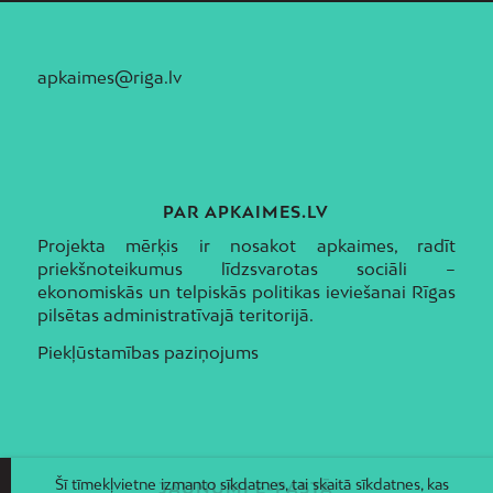
apkaimes@riga.lv
PAR APKAIMES.LV
Projekta mērķis ir nosakot apkaimes, radīt
priekšnoteikumus līdzsvarotas sociāli –
ekonomiskās un telpiskās politikas ieviešanai Rīgas
pilsētas administratīvajā teritorijā.
Piekļūstamības paziņojums
Šī tīmekļvietne izmanto sīkdatnes, tai skaitā sīkdatnes, kas
JAUNUMI E-PASTĀ