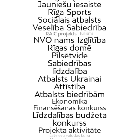
Jauniešu iesaiste
Rīga
Sports
Sociālais atbalsts
Veselība
Sabiedrība
RAIC projekts
Tūrisms
NVO nams
Izglītība
Rīgas domē
Pilsētvide
Sabiedrības
līdzdalība
Atbalsts Ukrainai
Attīstība
Atbalsts biedrībām
Ekonomika
Finansēšanas konkurss
Līdzdalības budžeta
konkurss
Projekta aktivitāte
Latviešu valodas kursi