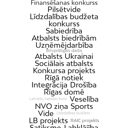
Finansēšanas konkurss
Pilsētvide
Līdzdalības budžeta
konkurss
Sabiedrība
Atbalsts biedrībām
Uzņēmējdarbība
Brīvprātīgais darbs
Atbalsts Ukrainai
Sociālais atbalsts
Konkursa projekts
Rīgā notiek
Integrācija
Drošība
Rīgas domē
Veselība
Latviešu valodas kursi
NVO ziņa
Sports
Vide
Līdzdalības budžets
LB projekts
RAIC projekts
Satiksme
Labklājība