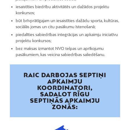
iesaistīties biedrību aktivitātēs un dažādos projektu
konkursos;
būt brīvprātīgajam un iesaistīties dažādu sporta, kultūras,
sociālās jomas un citu pasākumu īstenošanā;
piedalīties sabiedrības integrācijas un apkaimju iniciatīvu
projektu konkursos;
bez maksas izmantot NVO telpas un aprīkojumu
pasākumiem, kas veicina sabiedrības saliedēšanu.
RAIC DARBOJAS SEPTIŅI
APKAIMJU
KOORDINATORI,
SADALOT RĪGU
SEPTIŅĀS APKAIMJU
ZONĀS: