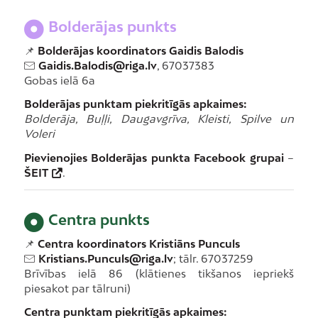
Bolderājas punkts
📌
Bolderājas koordinators Gaidis Balodis
Gaidis.Balodis@riga.lv
, 67037383
Gobas ielā 6a
Bolderājas punktam piekritīgās apkaimes:
Bolderāja, Buļļi, Daugavgrīva, Kleisti, Spilve un
Voleri
Pievienojies Bolderājas punkta Facebook grupai
–
ŠEIT
.
Centra punkts
📌
Centra koordinators Kristiāns Punculs
Kristians.Punculs@riga.lv
; tālr. 67037259
Brīvības ielā 86 (klātienes tikšanos iepriekš
piesakot par tālruni)
Centra punktam piekritīgās apkaimes: