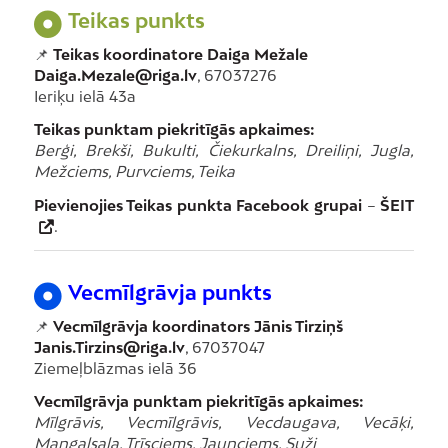
Teikas punkts
📌
Teikas koordinatore Daiga Mežale
Daiga.Mezale@riga.lv
, 67037276
Ieriķu ielā 43a
Teikas punktam piekritīgās apkaimes:
Berģi, Brekši, Bukulti, Čiekurkalns, Dreiliņi, Jugla,
Mežciems, Purvciems, Teika
Pievienojies Teikas punkta Facebook grupai
–
ŠEIT
.
Vecmīlgrāvja punkts
📌
Vecmīlgrāvja koordinators Jānis Tirziņš
Janis.Tirzins@riga.lv
, 67037047
Ziemeļblāzmas ielā 36
Vecmīlgrāvja punktam piekritīgās apkaimes:
Mīlgrāvis, Vecmīlgrāvis, Vecdaugava, Vecāķi,
Mangaļsala, Trīsciems, Jaunciems, Suži