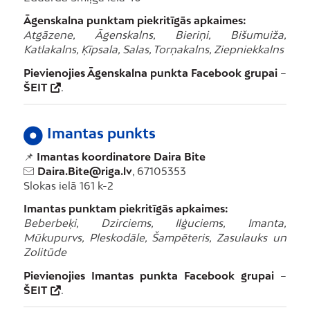
Āgenskalna punktam piekritīgās apkaimes:
Atgāzene, Āgenskalns, Bieriņi, Bišumuiža,
Katlakalns, Ķīpsala, Salas, Torņakalns, Ziepniekkalns
Pievienojies Āgenskalna punkta Facebook grupai
–
ŠEIT
.
Imantas punkts
📌
Imantas koordinatore Daira Bite
Daira.Bite@riga.lv
, 67105353
Slokas ielā 161 k-2
Imantas punktam piekritīgās apkaimes:
Beberbeķi, Dzirciems, Ilģuciems, Imanta,
Mūkupurvs, Pleskodāle, Šampēteris, Zasulauks un
Zolitūde
Pievienojies Imantas punkta Facebook grupai
–
ŠEIT
.