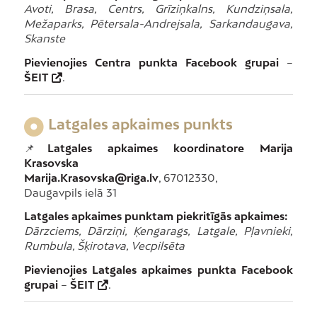
Avoti, Brasa, Centrs, Grīziņkalns, Kundziņsala,
Mežaparks, Pētersala-Andrejsala, Sarkandaugava,
Skanste
Pievienojies Centra punkta Facebook grupai
–
ŠEIT
.
Latgales apkaimes punkts
📌
Latgales apkaimes koordinatore Marija
Krasovska
Marija.Krasovska@riga.lv
, 67012330,
Daugavpils ielā 31
Latgales apkaimes punktam piekritīgās apkaimes:
Dārzciems, Dārziņi, Ķengarags, Latgale, Pļavnieki,
Rumbula, Šķirotava, Vecpilsēta
Pievienojies Latgales apkaimes punkta Facebook
grupai
–
ŠEIT
.