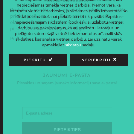
PAR APKAIMES.LV
nepieciešamas tīmekļa vietnes darbībai. Ņemot vērā, ka
Projekta mērķis ir nosakot apkaimes, radīt
interneta vietne nedarbosies, ja sīkdatnes netiks izmantotas, šo
priekšnoteikumus līdzsvarotas sociāli –
sīkdatņu izmantošanai piekrišana netiek prasīta. Papildus
ekonomiskās un telpiskās politikas ieviešanai Rīgas
nepieciešamajām sīkdatnēm (cookies), lai uzlabotu vietnes
darbību un pakalpojumus, kā arī analizētu lietotājus un
pilsētas administratīvajā teritorijā.
pielāgotu saturu, šajā vietnē tiek izmantotas arī analītiskās
Piekļūstamības paziņojums
sīkdatnes, kas analizē vietnes darbību. Lai uzzinātu vairāk
apmeklējiet
sīkdatņu
sadaļu.
PIEKRĪTU
NEPIEKRĪTU
JAUNUMI E-PASTĀ
Piesakies un saņem jaunāko informāciju savā e-pastā!