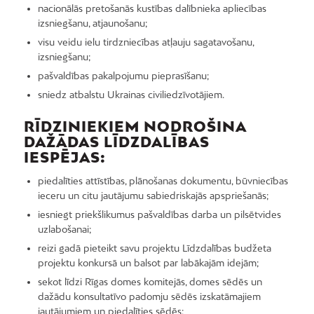
nacionālās pretošanās kustības dalībnieka apliecības
izsniegšanu, atjaunošanu;
visu veidu ielu tirdzniecības atļauju sagatavošanu,
izsniegšanu;
pašvaldības pakalpojumu pieprasīšanu;
sniedz atbalstu Ukrainas civiliedzīvotājiem.
RĪDZINIEKIEM NODROŠINA
DAŽĀDAS LĪDZDALĪBAS
IESPĒJAS:
piedalīties attīstības, plānošanas dokumentu, būvniecības
ieceru un citu jautājumu sabiedriskajās apspriešanās;
iesniegt priekšlikumus pašvaldības darba un pilsētvides
uzlabošanai;
reizi gadā pieteikt savu projektu Līdzdalības budžeta
projektu konkursā un balsot par labākajām idejām;
sekot līdzi Rīgas domes komitejās, domes sēdēs un
dažādu konsultatīvo padomju sēdēs izskatāmajiem
jautājumiem un piedalīties sēdēs;