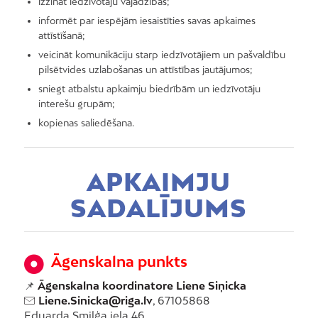
izzināt iedzīvotāju vajadzības;
informēt par iespējām iesaistīties savas apkaimes
attīstīšanā;
veicināt komunikāciju starp iedzīvotājiem un pašvaldību
pilsētvides uzlabošanas un attīstības jautājumos;
sniegt atbalstu apkaimju biedrībām un iedzīvotāju
interešu grupām;
kopienas saliedēšana.
APKAIMJU
SADALĪJUMS
Āgenskalna punkts
📌
Āgenskalna koordinatore Liene Siņicka
Liene.Sinicka@riga.lv
, 67105868
Eduarda Smiļģa iela 46