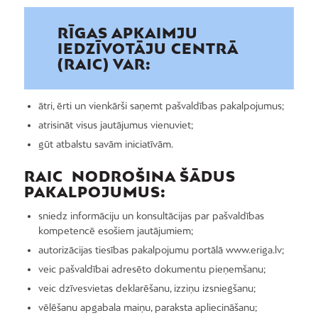
RĪGAS APKAIMJU
IEDZĪVOTĀJU CENTRĀ
(RAIC) VAR:
ātri, ērti un vienkārši saņemt pašvaldības pakalpojumus;
atrisināt visus jautājumus vienuviet;
gūt atbalstu savām iniciatīvām.
RAIC NODROŠINA ŠĀDUS
PAKALPOJUMUS:
sniedz informāciju un konsultācijas par pašvaldības
kompetencē esošiem jautājumiem;
autorizācijas tiesības pakalpojumu portālā www.eriga.lv;
veic pašvaldībai adresēto dokumentu pieņemšanu;
veic dzīvesvietas deklarēšanu, izziņu izsniegšanu;
vēlēšanu apgabala maiņu, paraksta apliecināšanu;