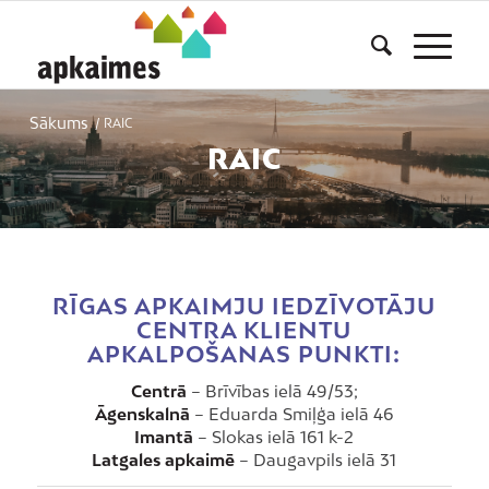
Sākums
/
RAIC
RAIC
RĪGAS APKAIMJU IEDZĪVOTĀJU
CENTRA KLIENTU
APKALPOŠANAS PUNKTI:
Centrā
– Brīvības ielā 49/53;
Āgenskalnā
– Eduarda Smiļģa ielā 46
Imantā
– Slokas ielā 161 k-2
Latgales apkaimē
– Daugavpils ielā 31