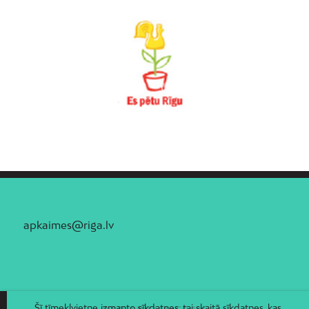
apkaimes@riga.lv
Šī tīmekļvietne izmanto sīkdatnes, tai skaitā sīkdatnes, kas