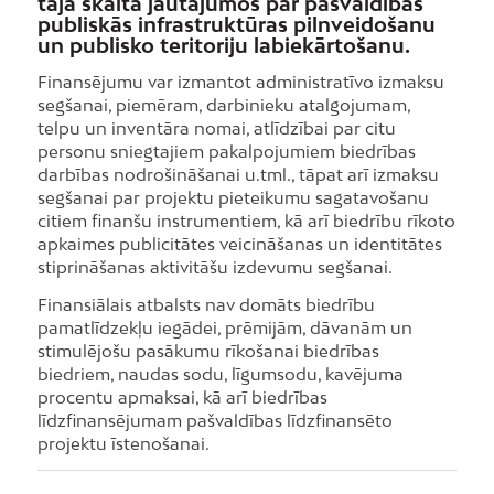
tajā skaitā jautājumos par pašvaldības
publiskās infrastruktūras pilnveidošanu
un publisko teritoriju labiekārtošanu.
Finansējumu var izmantot administratīvo izmaksu
segšanai, piemēram, darbinieku atalgojumam,
telpu un inventāra nomai, atlīdzībai par citu
personu sniegtajiem pakalpojumiem biedrības
darbības nodrošināšanai u.tml., tāpat arī izmaksu
segšanai par projektu pieteikumu sagatavošanu
citiem finanšu instrumentiem, kā arī biedrību rīkoto
apkaimes publicitātes veicināšanas un identitātes
stiprināšanas aktivitāšu izdevumu segšanai.
Finansiālais atbalsts nav domāts biedrību
pamatlīdzekļu iegādei, prēmijām, dāvanām un
stimulējošu pasākumu rīkošanai biedrības
biedriem, naudas sodu, līgumsodu, kavējuma
procentu apmaksai, kā arī biedrības
līdzfinansējumam pašvaldības līdzfinansēto
projektu īstenošanai.