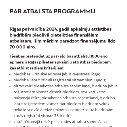
PAR ATBALSTA PROGRAMMU
Rīgas pašvaldība 2024. gadā apkaimju attīstības
biedrībām piedāvā pieteikties finansiālam
atbalstam, šim mērķim paredzot finansējumu līdz
70 000 eiro.
Tiesības pretendēt uz pašvaldības atbalstu 1000 eiro
apmērā ir Rīgas pilsētas apkaimju attīstības biedrībām,
kas atbilst šādiem kritērijiem:
biedrības juridiskai adresei jābūt reģistrētai Rīgā;
biedrībai jābūt oficiāli reģistrētai vismaz vienu gadu;
pirmo reizi piesakoties atbalsta saņemšanai, biedrībā jābūt
reģistrētiem vismaz desmit biedriem, savukārt katrā
nākamajā reizē, piesakoties atbalsta saņemšanai, biedrībā
jābūt reģistrētiem vismaz par pieciem biedriem vairāk
nekā iepriekšējā reizē (minētais neattiecas uz biedrībām,
kurās reģistrēti vismaz 35 biedri);
katrā nākamajā reizē piesakoties atbalsta saņemšanai,