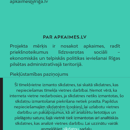
apkaimes@riga.lv
PAR APKAIMES.LV
Projekta mērķis ir nosakot apkaimes, radīt
priekšnoteikumus līdzsvarotas sociāli –
ekonomiskās un telpiskās politikas ieviešanai Rīgas
pilsētas administratīvajā teritorijā.
Piekļūstamības paziņojums
Šī tīmekļvietne izmanto sīkdatnes, tai skaitā sīkdatnes, kas
nepieciešamas tīmekļa vietnes darbībai. Ņemot vērā, ka
interneta vietne nedarbosies, ja sīkdatnes netiks izmantotas, šo
sīkdatņu izmantošanai piekrišana netiek prasīta. Papildus
nepieciešamajām sīkdatnēm (cookies), lai uzlabotu vietnes
JAUNUMI E-PASTĀ
darbību un pakalpojumus, kā arī analizētu lietotājus un
Piesakies un saņem jaunāko informāciju savā e-pastā!
pielāgotu saturu, šajā vietnē tiek izmantotas arī analītiskās
sīkdatnes, kas analizē vietnes darbību. Lai uzzinātu vairāk
apmeklējiet
sīkdatņu
sadaļu.