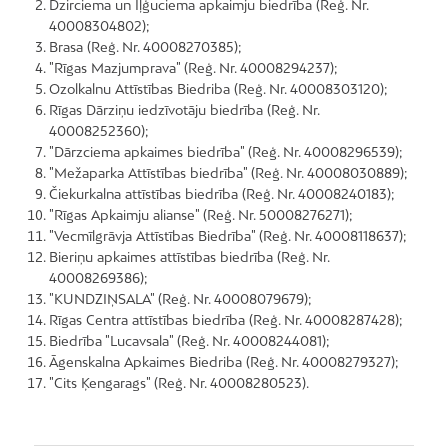
Dzirciema un Iļģuciema apkaimju biedrība (Reģ. Nr.
40008304802);
Brasa (Reģ. Nr. 40008270385);
"Rīgas Mazjumprava" (Reģ. Nr. 40008294237);
Ozolkalnu Attīstības Biedriba (Reģ. Nr. 40008303120);
Rīgas Dārziņu iedzīvotāju biedrība (Reģ. Nr.
40008252360);
"Dārzciema apkaimes biedrība" (Reģ. Nr. 40008296539);
"Mežaparka Attīstības biedrība" (Reģ. Nr. 40008030889);
Čiekurkalna attīstības biedrība (Reģ. Nr. 40008240183);
"Rīgas Apkaimju alianse" (Reģ. Nr. 50008276271);
"Vecmīlgrāvja Attīstības Biedrība" (Reģ. Nr. 40008118637);
Bieriņu apkaimes attīstības biedrība (Reģ. Nr.
40008269386);
"KUNDZIŅSALA" (Reģ. Nr. 40008079679);
Rīgas Centra attīstības biedrība (Reģ. Nr. 40008287428);
Biedrība "Lucavsala" (Reģ. Nr. 40008244081);
Āgenskalna Apkaimes Biedriba (Reģ. Nr. 40008279327);
"Cits Ķengarags" (Reģ. Nr. 40008280523).