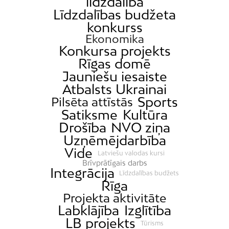
līdzdalība
Līdzdalības budžeta
konkurss
Ekonomika
Konkursa projekts
Rīgas domē
Jauniešu iesaiste
Atbalsts Ukrainai
Sports
Pilsēta attīstās
Satiksme
Kultūra
Drošība
NVO ziņa
Uzņēmējdarbība
Vide
Latviešu valodas kursi
Brīvprātīgais darbs
Integrācija
Līdzdalības budžets
Rīga
Projekta aktivitāte
Labklājība
Izglītība
LB projekts
Tūrisms