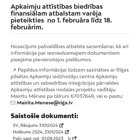
Apkaimju attīstības biedrības
finansiālam atbalstam varēja
pieteikties no 1. februāra līdz 18.
februārim.
Nosacījumi pašvaldības atbalsta saņemšanai, kā arī
informācija par iesniedzamajiem dokumentiem
pieejama pievienotajos pielikumos.
📌 Papildus informācijai lūdzam sazināties ar Rīgas
pilsētas Apkaimju iedzīvotāju centra Apkaimju
attīstības un sabiedrības integrācijas pārvaldes
Apkaimju attīstības nodaļas projektu vadītāju
Mairitu Mēnesi pa tālruni 67037649, vai e-pastu:
Mairita.Menese@riga.lv
.
Saistošie dokumenti:
SV_Rikojums 31012024
Nolikums 2024_31012024
Pašv saist not_01.09.2023__lv