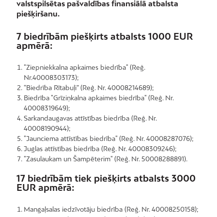
valstspilsētas pašvaldības finansiālā atbalsta
piešķiršanu.
7 biedrībām piešķirts atbalsts 1000 EUR
apmērā:
"Ziepniekkalna apkaimes biedrība" (Reģ.
Nr.40008303173);
“Biedrība Rītabuļi” (Reģ. Nr. 40008214689);
Biedrība "Grīziņkalna apkaimes biedrība" (Reģ. Nr.
40008319649);
Sarkandaugavas attīstības biedrība (Reģ. Nr.
40008190944);
"Jaunciema attīstības biedrība" (Reģ. Nr. 40008287076);
Juglas attīstības biedrība (Reģ. Nr. 40008309246);
"Zasulaukam un Šampēterim" (Reģ. Nr. 50008288891).
17 biedrībām tiek piešķirts atbalsts 3000
EUR apmērā:
Mangaļsalas iedzīvotāju biedrība (Reģ. Nr. 40008250158);