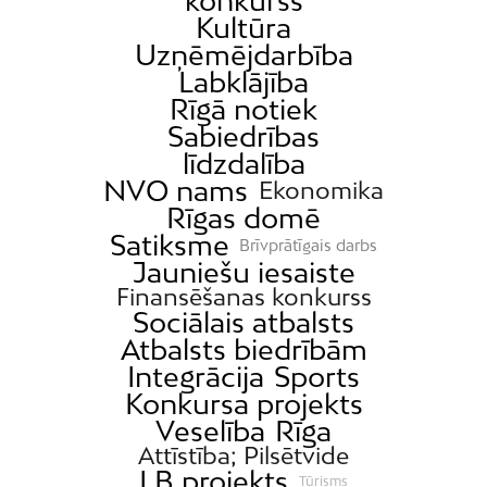
konkurss
Kultūra
Uzņēmējdarbība
Labklājība
Rīgā notiek
Sabiedrības
līdzdalība
NVO nams
Ekonomika
Rīgas domē
Satiksme
Brīvprātīgais darbs
Jauniešu iesaiste
Finansēšanas konkurss
Sociālais atbalsts
Atbalsts biedrībām
Integrācija
Sports
Konkursa projekts
Veselība
Rīga
Attīstība; Pilsētvide
LB projekts
Tūrisms