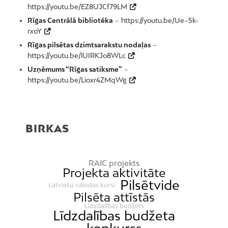
https://youtu.be/EZ8UJCf79LM
Rīgas Centrālā bibliotēka
–
https://youtu.be/Ue–5k-
rxoY
Rīgas pilsētas dzimtsarakstu nodaļas
–
https://youtu.be/lUIRKJo8WLc
Uzņēmums “Rīgas satiksme”
–
https://youtu.be/Lioxr4ZMqWg
BIRKAS
RAIC projekts
Projekta aktivitāte
Pilsētvide
Latviešu valodas kursi
Pilsēta attīstās
Līdzdalības budžets
Līdzdalības budžeta