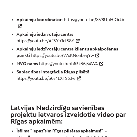
Apkaimju koordinatori
https://youtu.be/XV8UpHIOrJA
Apkaimju iedzīvotāju centrs
https://youtu.be/AF5YnJcfS8Y
Apkaimju iedzīvotāju centra klientu apkalpošanas
punkti
https://youtu.be/WxKNonbwjYw
NVO nams
https://youtu.be/h63k36j34W4
Sabiedrības integrācija Rīgas pilsētā
https://youtu.be/S6s4LXTS5Jw
Latvijas Nedzirdīgo savienības
projektu ietvaros izveidotie video par
Rīgas apkaimēm:
Īsfilma “Iepazīsim Rīgas pilsētas apkaimes!”
–