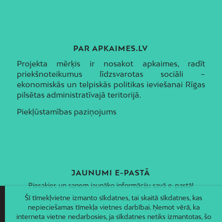
PAR APKAIMES.LV
Projekta mērķis ir nosakot apkaimes, radīt
priekšnoteikumus līdzsvarotas sociāli –
ekonomiskās un telpiskās politikas ieviešanai Rīgas
pilsētas administratīvajā teritorijā.
Piekļūstamības paziņojums
JAUNUMI E-PASTĀ
Piesakies un saņem jaunāko informāciju savā e-pastā!
Šī tīmekļvietne izmanto sīkdatnes, tai skaitā sīkdatnes, kas
nepieciešamas tīmekļa vietnes darbībai. Ņemot vērā, ka
interneta vietne nedarbosies, ja sīkdatnes netiks izmantotas, šo