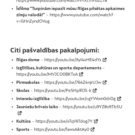
https://www.youtube.com/watch?v=Xt7nYsIZL78
Īsfilma “Turpinām iepazīt mūsu Rīgas pilsētas apkaimes
zīmju valodā!”
–
https://www.youtube.com/watch?
v=GHnZyndOVug
Citi pašvaldības pakalpojumi:
Rīgas dome
–
https://youtu.be/XyI4xHE4dYs
Izglītības, kultūras un sporta departaments
–
https://youtu.be/MVJCO0BKTxA
Pirmsskolas
–
https://youtu.be/764Z4njrUJw
Skolas
–
https://youtu.be/PeSHplRJ5-k
Interešu izglītība
–
https://youtu.be/cgYWom0drDg
Jauniešu brīvais laiks
–
https://youtu.be/u9YZ8o9Tb5U
Kultūra
–
https://youtu.be/xTqVkTdog7Y
Sports
–
https://youtu.be/fawsAiktAy0