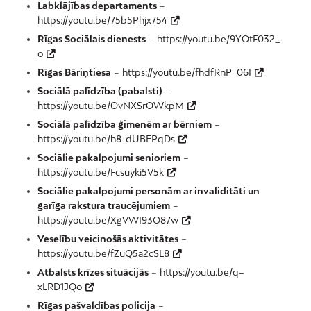
Labklājības departaments
–
https://youtu.be/75b5Phjx754
Rīgas Sociālais dienests
–
https://youtu.be/9YOtF032_-
o
Rīgas Bāriņtiesa
–
https://youtu.be/fhdfRnP_06I
Sociālā palīdzība (pabalsti)
–
https://youtu.be/OvNXSrOWkpM
Sociālā palīdzība ģimenēm ar bērniem
–
https://youtu.be/h8-dUBEPqDs
Sociālie pakalpojumi senioriem
–
https://youtu.be/Fcsuyki5V5k
Sociālie pakalpojumi personām ar invaliditāti un
garīga rakstura traucējumiem
–
https://youtu.be/XgVWI93O87w
Veselību veicinošās aktivitātes
–
https://youtu.be/fZuQ5a2cSL8
Atbalsts krīzes situācijās
–
https://youtu.be/q–
xLRD1JQo
Rīgas pašvaldības policija
–