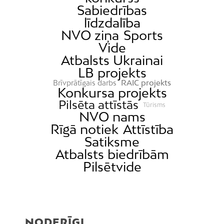
Sabiedrības
līdzdalība
NVO ziņa
Sports
Vide
Atbalsts Ukrainai
LB projekts
RAIC projekts
Brīvprātīgais darbs
Konkursa projekts
Pilsēta attīstās
Tūrisms
NVO nams
Rīgā notiek
Attīstība
Satiksme
Atbalsts biedrībām
Pilsētvide
NODERĪGI