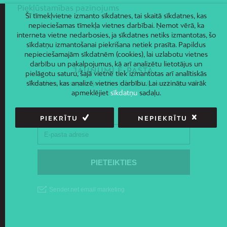
Piekļūstamības paziņojums
Šī tīmekļvietne izmanto sīkdatnes, tai skaitā sīkdatnes, kas
nepieciešamas tīmekļa vietnes darbībai. Ņemot vērā, ka
interneta vietne nedarbosies, ja sīkdatnes netiks izmantotas, šo
sīkdatņu izmantošanai piekrišana netiek prasīta. Papildus
nepieciešamajām sīkdatnēm (cookies), lai uzlabotu vietnes
darbību un pakalpojumus, kā arī analizētu lietotājus un
JAUNUMI E-PASTĀ
pielāgotu saturu, šajā vietnē tiek izmantotas arī analītiskās
sīkdatnes, kas analizē vietnes darbību. Lai uzzinātu vairāk
Piesakies un saņem jaunāko informāciju savā e-pastā!
apmeklējiet
sīkdatņu
sadaļu.
PIEKRĪTU
NEPIEKRĪTU