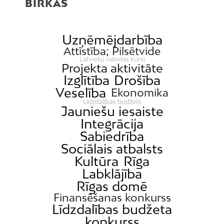
BIRKAS
Uzņēmējdarbība
Attīstība; Pilsētvide
Latviešu valodas kursi
Projekta aktivitāte
Izglītība
Drošība
Veselība
Ekonomika
Līdzdalības budžets
Jauniešu iesaiste
Integrācija
Sabiedrība
Sociālais atbalsts
Kultūra
Rīga
Labklājība
Rīgas domē
Finansēšanas konkurss
Līdzdalības budžeta
konkurss