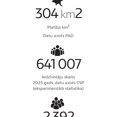
304
2
km
2
Platība km
Datu avots PAD
641
007
Iedzīvotāju skaits
2025.gads, datu avots CSP
(eksperimentālā statistika)
2
392