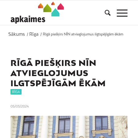
Sākums
Rīga
/
/
Rīgā piešķirs NĪN atvieglojumus ilgtspējīgām ēkām
RĪGĀ PIEŠĶIRS NĪN
ATVIEGLOJUMUS
ILGTSPĒJĪGĀM ĒKĀM
RĪGA
05/03/2024