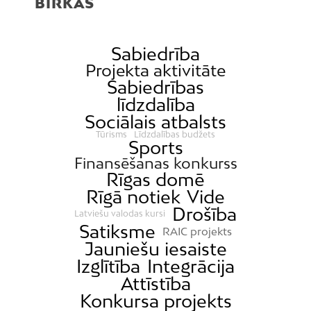
BIRKAS
Sabiedrība
Projekta aktivitāte
Sabiedrības
līdzdalība
Sociālais atbalsts
Tūrisms
Līdzdalības budžets
Sports
Finansēšanas konkurss
Rīgas domē
Rīgā notiek
Vide
Drošība
Latviešu valodas kursi
Satiksme
RAIC projekts
Jauniešu iesaiste
Izglītība
Integrācija
Attīstība
Konkursa projekts