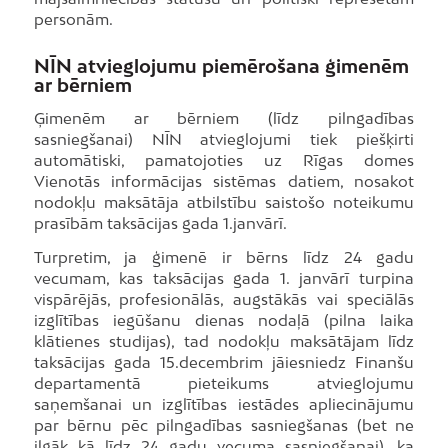
personām.
NĪN atvieglojumu piemērošana ģimenēm
ar bērniem
Ģimenēm ar bērniem (līdz pilngadības
sasniegšanai) NĪN atvieglojumi tiek piešķirti
automātiski, pamatojoties uz Rīgas domes
Vienotās informācijas sistēmas datiem, nosakot
nodokļu maksātāja atbilstību saistošo noteikumu
prasībām taksācijas gada 1.janvārī.
Turpretim, ja ģimenē ir bērns līdz 24 gadu
vecumam, kas taksācijas gada 1. janvārī turpina
vispārējās, profesionālās, augstākās vai speciālās
izglītības iegūšanu dienas nodaļā (pilna laika
klātienes studijas), tad nodokļu maksātājam līdz
taksācijas gada 15.decembrim jāiesniedz Finanšu
departamentā pieteikums atvieglojumu
saņemšanai un izglītības iestādes apliecinājumu
par bērnu pēc pilngadības sasniegšanas (bet ne
ilgāk kā līdz 24 gadu vecuma sasniegšanai), ka