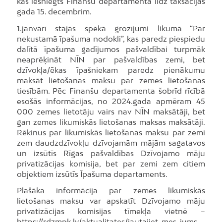
kas iesniegts Finanšu departamentā līdz taksācijas
gada 15. decembrim.
1.janvārī stājās spēkā grozījumi likumā “Par
nekustamā īpašuma nodokli”, kas paredz piespiedu
dalītā īpašuma gadījumos pašvaldībai turpmāk
neaprēķināt NĪN par pašvaldības zemi, bet
dzīvokļa/ēkas īpašniekam paredz pienākumu
maksāt lietošanas maksu par zemes lietošanas
tiesībām. Pēc Finanšu departamenta šobrīd rīcībā
esošās informācijas, no 2024.gada apmēram 45
000 zemes lietotāju vairs nav NĪN maksātāji, bet
gan zemes likumiskās lietošanas maksas maksātāji.
Rēķinus par likumiskās lietošanas maksu par zemi
zem daudzdzīvokļu dzīvojamām mājām sagatavos
un izsūtīs Rīgas pašvaldības Dzīvojamo māju
privatizācijas komisija, bet par zemi zem citiem
objektiem izsūtīs Īpašuma departaments.
Plašāka informācija par zemes likumiskās
lietošanas maksu var apskatīt Dzīvojamo māju
privatizācijas komisijas tīmekļa vietnē –
https://rdzmpk.lv/aktualitates/jautajiet-mes-jums-