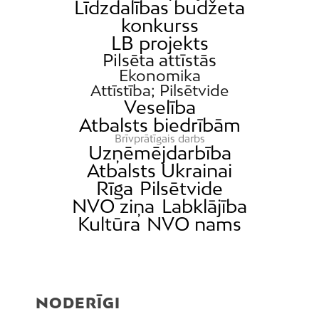
Līdzdalības budžeta
konkurss
LB projekts
Pilsēta attīstās
Ekonomika
Attīstība; Pilsētvide
Veselība
Atbalsts biedrībām
Brīvprātīgais darbs
Uzņēmējdarbība
Atbalsts Ukrainai
Rīga
Pilsētvide
NVO ziņa
Labklājība
Kultūra
NVO nams
NODERĪGI