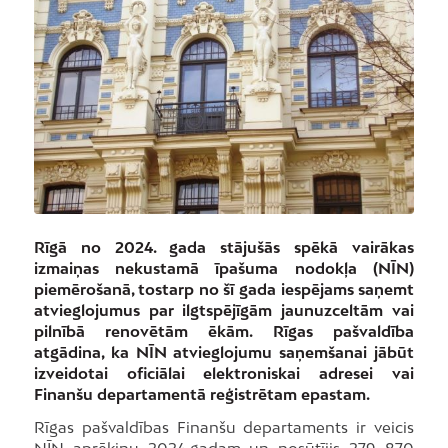
Rīgā no 2024. gada stājušās spēkā vairākas
izmaiņas nekustamā īpašuma nodokļa (NĪN)
piemērošanā, tostarp no šī gada iespējams saņemt
atvieglojumus par ilgtspējīgām jaunuzceltām vai
pilnībā renovētām ēkām. Rīgas pašvaldība
atgādina, ka NĪN atvieglojumu saņemšanai jābūt
izveidotai oficiālai elektroniskai adresei vai
Finanšu departamentā reģistrētam epastam.
Rīgas pašvaldības Finanšu departaments ir veicis