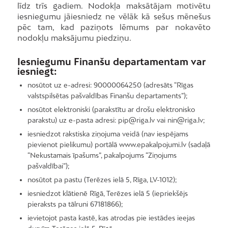
līdz trīs gadiem. Nodokļa maksātājam motivētu
iesniegumu jāiesniedz ne vēlāk kā sešus mēnešus
pēc tam, kad paziņots lēmums par nokavēto
nodokļu maksājumu piedziņu.
Iesniegumu Finanšu departamentam var
iesniegt:
nosūtot uz e-adresi: 90000064250 (adresāts “Rīgas
valstspilsētas pašvaldības Finanšu departaments”);
nosūtot elektroniski (parakstītu ar drošu elektronisko
parakstu) uz e-pasta adresi: pip@riga.lv vai nin@riga.lv;
iesniedzot rakstiska ziņojuma veidā (nav iespējams
pievienot pielikumu) portālā www.epakalpojumi.lv (sadaļā
“Nekustamais īpašums”, pakalpojums “Ziņojums
pašvaldībai”);
nosūtot pa pastu (Terēzes ielā 5, Rīga, LV-1012);
iesniedzot klātienē Rīgā, Terēzes ielā 5 (iepriekšējs
pieraksts pa tālruni 67181866);
ievietojot pasta kastē, kas atrodas pie iestādes ieejas