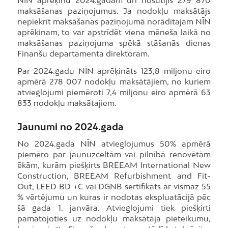
NĪN aprēķinu 2024.gadam un nosūtījis 279 870
maksāšanas paziņojumus. Ja nodokļu maksātājs
nepiekrīt maksāšanas paziņojumā norādītajam NĪN
aprēķinam, to var apstrīdēt viena mēneša laikā no
maksāšanas paziņojuma spēkā stāšanās dienas
Finanšu departamenta direktoram.
Par 2024.gadu NĪN aprēķināts 123,8 miljonu eiro
apmērā 278 007 nodokļu maksātājiem, no kuriem
atvieglojumi piemēroti 7,4 miljonu eiro apmērā 63
833 nodokļu maksātajiem.
Jaunumi no 2024.gada
No 2024.gada NĪN atvieglojumus 50% apmērā
piemēro par jaunuzceltām vai pilnībā renovētām
ēkām, kurām piešķirts BREEAM International New
Construction, BREEAM Refurbishment and Fit-
Out, LEED BD +C vai DGNB sertifikāts ar vismaz 55
% vērtējumu un kuras ir nodotas ekspluatācijā pēc
šā gada 1. janvāra. Atvieglojumi tiek piešķirti
pamatojoties uz nodokļu maksātāja pieteikumu,