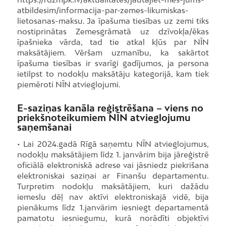
atbildesim/informacija-par-zemes-likumiskas-
lietosanas-maksu. Ja īpašuma tiesības uz zemi tiks
nostiprinātas Zemesgrāmatā uz dzīvokļa/ēkas
īpašnieka vārda, tad tie atkal kļūs par NĪN
maksātājiem. Vēršam uzmanību, ka sakārtot
īpašuma tiesības ir svarīgi gadījumos, ja persona
ietilpst to nodokļu maksātāju kategorijā, kam tiek
piemēroti NĪN atvieglojumi.
E-saziņas kanāla reģistrēšana – viens no
priekšnoteikumiem NĪN atvieglojumu
saņemšanai
• Lai 2024.gadā Rīgā saņemtu NĪN atvieglojumus,
nodokļu maksātājiem līdz 1. janvārim bija jāreģistrē
oficiālā elektroniskā adrese vai jāsniedz piekrišana
elektroniskai saziņai ar Finanšu departamentu.
Turpretim nodokļu maksātājiem, kuri dažādu
iemeslu dēļ nav aktīvi elektroniskajā vidē, bija
pienākums līdz 1.janvārim iesniegt departamentā
pamatotu iesniegumu, kurā norādīti objektīvi