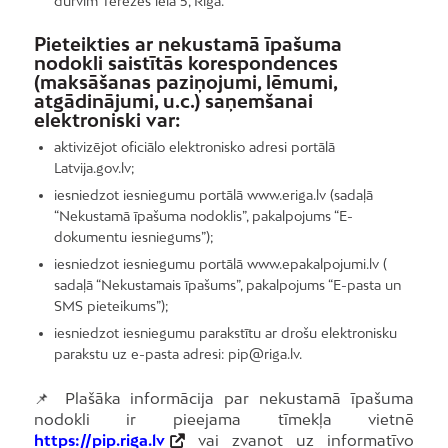
durvīm Terēzes ielā 5, Rīgā.
Pieteikties ar nekustamā īpašuma
nodokli saistītās korespondences
(maksāšanas paziņojumi, lēmumi,
atgādinājumi, u.c.) saņemšanai
elektroniski var:
aktivizējot oficiālo elektronisko adresi portālā
Latvija.gov.lv;
iesniedzot iesniegumu portālā www.eriga.lv (sadaļā
“Nekustamā īpašuma nodoklis”, pakalpojums “E-
dokumentu iesniegums”);
iesniedzot iesniegumu portālā www.epakalpojumi.lv (
sadaļā “Nekustamais īpašums”, pakalpojums “E-pasta un
SMS pieteikums”);
iesniedzot iesniegumu parakstītu ar drošu elektronisku
parakstu uz e-pasta adresi: pip@riga.lv.
📌 Plašāka informācija par nekustamā īpašuma
nodokli ir pieejama tīmekļa vietnē
https://pip.riga.lv
vai zvanot uz informatīvo