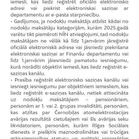
iemesli, kas liedz reģistrēt oficiālo elektronisko
adresi vai piekrist elektroniskai saziņai ar
departamentu ar e-pasta starpniecību.
• Gadījumos, ja nodokļu maksātājs atbilst kādai no
nodokļu maksātāju kategorijām, kurām 2025.gadā
varētu tikt piemēroti NĪN atvieglojumi, tad nodokļu
maksātājam ne vēlāk kā līdz 1.janvārim jāreģistrē
oficiālā elektroniskā adrese vai jāsniedz piekrišana
elektroniskai saziņai ar Finanšu departamentu vai
līdz 1.janvārim jāiesniedz pamatotu iesniegumu,
kurā norādīti objektīvi iemesli, kas liedz reģistrēt e-
saziņas kanālu.
• Prasība reģistrēt elektronisko saziņas kanālu vai
iesniegt iesniegumu par objektīviem iemesliem, kas
liedz reģistrēt e-saziņas kanālu, netiek attiecināta
uz nodokļu maksātājiem – pensionāriem,
personām ar 1. vai 2. grupas invaliditāti, personām,
kas atzītas par Černobiļas atomelektrostacijas
avārijas rezultātā cietušajiem vai šīs avārijas seku
likvidatoriem, personām, kurām Rīgas Sociālais
dienests ir piešķīris maznodrošinātas vai trūcīgas
mājsaimniecības statusu un politiski represētām