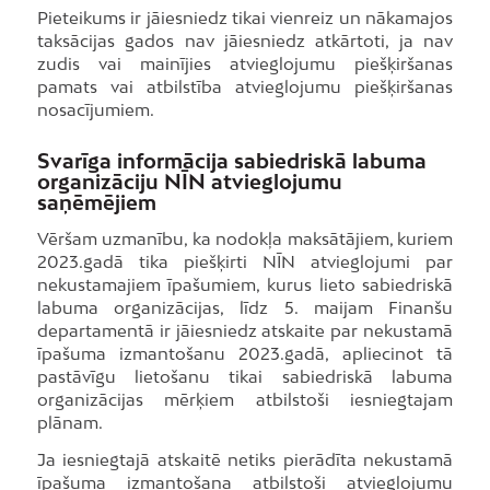
Pieteikums ir jāiesniedz tikai vienreiz un nākamajos
taksācijas gados nav jāiesniedz atkārtoti, ja nav
zudis vai mainījies atvieglojumu piešķiršanas
pamats vai atbilstība atvieglojumu piešķiršanas
nosacījumiem.
Svarīga informācija sabiedriskā labuma
organizāciju NĪN atvieglojumu
saņēmējiem
Vēršam uzmanību, ka nodokļa maksātājiem, kuriem
2023.gadā tika piešķirti NĪN atvieglojumi par
nekustamajiem īpašumiem, kurus lieto sabiedriskā
labuma organizācijas, līdz 5. maijam Finanšu
departamentā ir jāiesniedz atskaite par nekustamā
īpašuma izmantošanu 2023.gadā, apliecinot tā
pastāvīgu lietošanu tikai sabiedriskā labuma
organizācijas mērķiem atbilstoši iesniegtajam
plānam.
Ja iesniegtajā atskaitē netiks pierādīta nekustamā
īpašuma izmantošana atbilstoši atvieglojumu