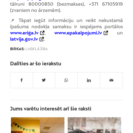
tālruni 80000850 (bezmaksas), +371 67105919
(zvaniem no ārzemēm).
📌 Tāpat iegūt informāciju un veikt nekustamā
īpašuma nodokļa samaksu ir iespējams portālos
www.eriga.lv
,
www.epakalpojumi.lv
un
latvija.gov.lv
.
BIRKAS:
LABKLĀJĪBA
Dalīties ar šo ierakstu
Jums varētu interesēt arī šie raksti