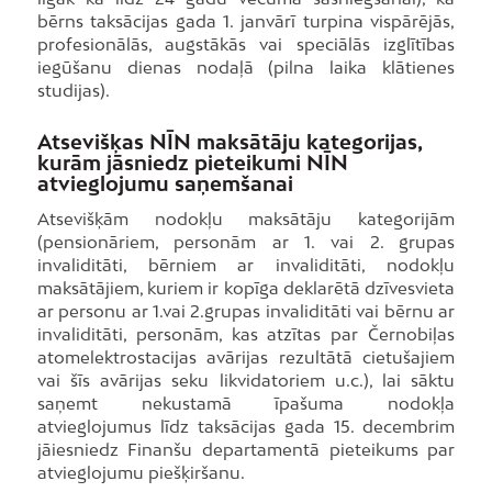
bērns taksācijas gada 1. janvārī turpina vispārējās,
profesionālās, augstākās vai speciālās izglītības
iegūšanu dienas nodaļā (pilna laika klātienes
studijas).
Atsevišķas NĪN maksātāju kategorijas,
kurām jāsniedz pieteikumi NĪN
atvieglojumu saņemšanai
Atsevišķām nodokļu maksātāju kategorijām
(pensionāriem, personām ar 1. vai 2. grupas
invaliditāti, bērniem ar invaliditāti, nodokļu
maksātājiem, kuriem ir kopīga deklarētā dzīvesvieta
ar personu ar 1.vai 2.grupas invaliditāti vai bērnu ar
invaliditāti, personām, kas atzītas par Černobiļas
atomelektrostacijas avārijas rezultātā cietušajiem
vai šīs avārijas seku likvidatoriem u.c.), lai sāktu
saņemt nekustamā īpašuma nodokļa
atvieglojumus līdz taksācijas gada 15. decembrim
jāiesniedz Finanšu departamentā pieteikums par
atvieglojumu piešķiršanu.