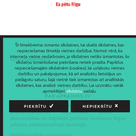
Šī tīmekļvietne izmanto sīkdatnes, tai skaitā sīkdatnes, kas
nepieciešamas tīmekļa vietnes darbībai. Ņemot vērā, ka
interneta vietne nedarbosies, ja sīkdatnes netiks izmantotas, šo
apkaimes@riga.lv
sīkdatņu izmantošanai piekrišana netiek prasīta. Papildus
nepieciešamajām sīkdatnēm (cookies), lai uzlabotu vietnes
darbību un pakalpojumus, kā arī analizētu lietotājus un
pielāgotu saturu, šajā vietnē tiek izmantotas arī analītiskās
sīkdatnes, kas analizē vietnes darbību. Lai uzzinātu vairāk
apmeklējiet
sīkdatņu
sadaļu.
PAR APKAIMES.LV
Projekta mērķis ir nosakot apkaimes, radīt
PIEKRĪTU
NEPIEKRĪTU
priekšnoteikumus līdzsvarotas sociāli –
ekonomiskās un telpiskās politikas ieviešanai Rīgas
pilsētas administratīvajā teritorijā.
Piekļūstamības paziņojums