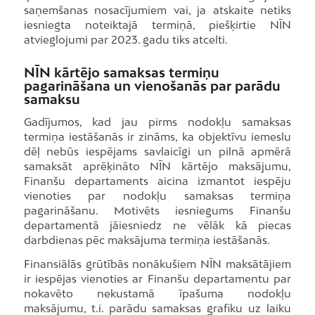
saņemšanas nosacījumiem vai, ja atskaite netiks
iesniegta noteiktajā termiņā, piešķirtie NĪN
atvieglojumi par 2023. gadu tiks atcelti.
NĪN kārtējo samaksas termiņu
pagarināšana un vienošanās par parādu
samaksu
Gadījumos, kad jau pirms nodokļu samaksas
termiņa iestāšanās ir zināms, ka objektīvu iemeslu
dēļ nebūs iespējams savlaicīgi un pilnā apmērā
samaksāt aprēķināto NĪN kārtējo maksājumu,
Finanšu departaments aicina izmantot iespēju
vienoties par nodokļu samaksas termiņa
pagarināšanu. Motivēts iesniegums Finanšu
departamentā jāiesniedz ne vēlāk kā piecas
darbdienas pēc maksājuma termiņa iestāšanās.
Finansiālās grūtībās nonākušiem NĪN maksātājiem
ir iespējas vienoties ar Finanšu departamentu par
nokavēto nekustamā īpašuma nodokļu
maksājumu, t.i. parādu samaksas grafiku uz laiku