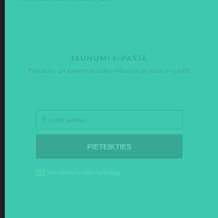
JAUNUMI E-PASTĀ
Piesakies un saņem jaunāko informāciju savā e-pastā!