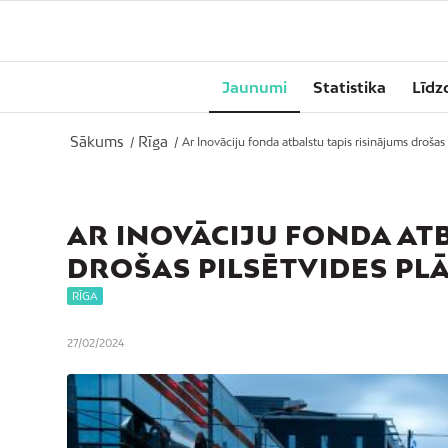
Jaunumi
Statistika
Līdz
Sākums
Rīga
/
/
Ar Inovāciju fonda atbalstu tapis risinājums drošas 
AR INOVĀCIJU FONDA AT
DROŠAS PILSĒTVIDES P
RĪGA
27/02/2024