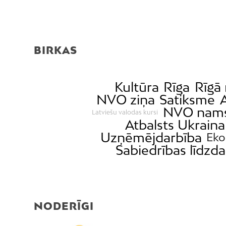
BIRKAS
Kultūra
Rīga
Rīgā 
NVO ziņa
Satiksme
NVO nam
Latviešu valodas kursi
Atbalsts Ukraina
Uzņēmējdarbība
Eko
Sabiedrības līdzda
NODERĪGI