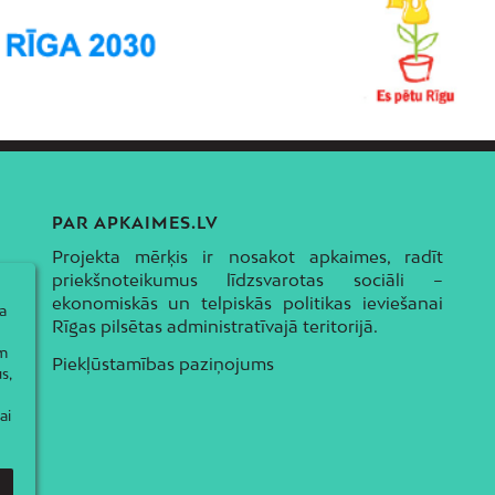
PAR APKAIMES.LV
Projekta mērķis ir nosakot apkaimes, radīt
priekšnoteikumus līdzsvarotas sociāli –
ekonomiskās un telpiskās politikas ieviešanai
a
Rīgas pilsētas administratīvajā teritorijā.
ām
Piekļūstamības paziņojums
s,
ai