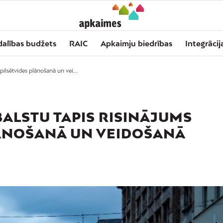
dalības budžets
RAIC
Apkaimju biedrības
Integrācij
pilsētvides plānošanā un vei...
BALSTU TAPIS RISINĀJUMS
LĀNOŠANĀ UN VEIDOŠANĀ