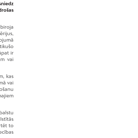
sniedz
drošas
biroja
rijus,
tojumā
tikušo
pat ir
ām vai
m, kas
mā vai
žošanu
majiem
balstu
stītās
rtēt to
ecības