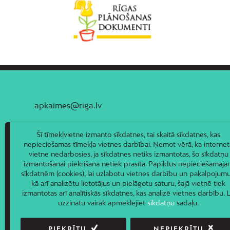
apkaimes@riga.lv
Šī tīmekļvietne izmanto sīkdatnes, tai skaitā sīkdatnes, kas
nepieciešamas tīmekļa vietnes darbībai. Ņemot vērā, ka internet
vietne nedarbosies, ja sīkdatnes netiks izmantotas, šo sīkdatņu
izmantošanai piekrišana netiek prasīta. Papildus nepieciešamaj
sīkdatnēm (cookies), lai uzlabotu vietnes darbību un pakalpojumu
kā arī analizētu lietotājus un pielāgotu saturu, šajā vietnē tiek
izmantotas arī analītiskās sīkdatnes, kas analizē vietnes darbību. L
uzzinātu vairāk apmeklējiet
sīkdatņu
sadaļu.
PIEKRĪTU
NEPIEKRĪTU