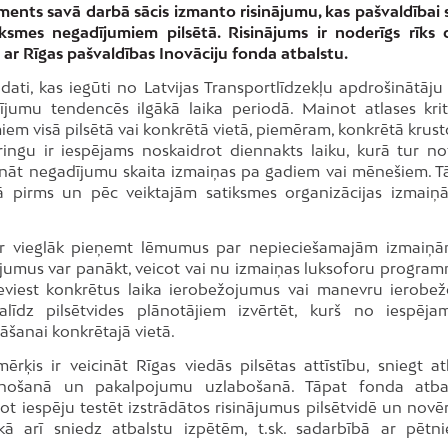
ments savā darbā sācis izmanto risinājumu, kas pašvaldībai 
iksmes negadījumiem pilsētā. Risinājums ir noderīgs rīks 
 ar Rīgas pašvaldības Inovāciju fonda atbalstu.
ati, kas iegūti no Latvijas Transportlīdzekļu apdrošinātāju 
jumu tendencēs ilgākā laika periodā. Mainot atlases kritē
iem visā pilsētā vai konkrētā vietā, piemēram, konkrētā krus
oringu ir iespējams noskaidrot diennakts laiku, kurā tur no
dzināt negadījumu skaita izmaiņas pa gadiem vai mēnešiem. Tā
mā pirms un pēc veiktajām satiksmes organizācijas izmaiņ
ar vieglāk pieņemt lēmumus par nepieciešamajām izmaiņā
ojumus var panākt, veicot vai nu izmaiņas luksoforu program
 ieviest konkrētus laika ierobežojumus vai manevru ierobe
 palīdz pilsētvides plānotājiem izvērtēt, kurš no iespēja
āšanai konkrētajā vietā.
rķis ir veicināt Rīgas viedās pilsētas attīstību, sniegt at
stenošanā un pakalpojumu uzlabošanā. Tāpat fonda atbal
odot iespēju testēt izstrādātos risinājumus pilsētvidē un novē
 kā arī sniedz atbalstu izpētēm, t.sk. sadarbībā ar pētni