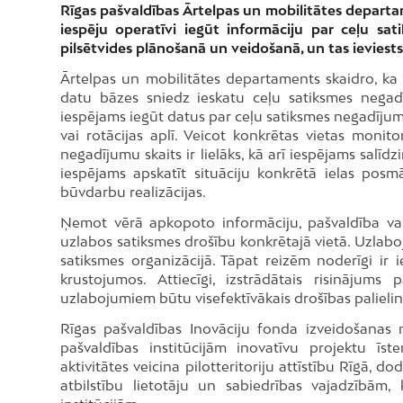
Rīgas pašvaldības Ārtelpas un mobilitātes departa
iespēju operatīvi iegūt informāciju par ceļu sat
pilsētvides plānošanā un veidošanā, un tas ieviests
Ārtelpas un mobilitātes departaments skaidro, ka d
datu bāzes sniedz ieskatu ceļu satiksmes negadī
iespējams iegūt datus par ceļu satiksmes negadījum
vai rotācijas aplī. Veicot konkrētas vietas monit
negadījumu skaits ir lielāks, kā arī iespējams salī
iespējams apskatīt situāciju konkrētā ielas pos
būvdarbu realizācijas.
Ņemot vērā apkopoto informāciju, pašvaldība v
uzlabos satiksmes drošību konkrētajā vietā. Uzlab
satiksmes organizācijā. Tāpat reizēm noderīgi ir
krustojumos. Attiecīgi, izstrādātais risinājums
uzlabojumiem būtu visefektīvākais drošības palielin
Rīgas pašvaldības Inovāciju fonda izveidošanas mē
pašvaldības institūcijām inovatīvu projektu ī
aktivitātes veicina pilotteritoriju attīstību Rīgā, d
atbilstību lietotāju un sabiedrības vajadzībām,