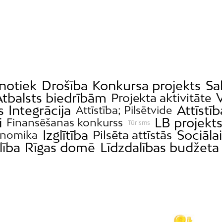
notiek
Drošība
Konkursa projekts
Sa
Atbalsts biedrībām
Projekta aktivitāte
s
Integrācija
Attīstīb
Attīstība; Pilsētvide
i
LB projekt
Finansēšanas konkurss
Tūrisms
Izglītība
Sociālai
Pilsēta attīstās
nomika
lība
Rīgas domē
Līdzdalības budžeta