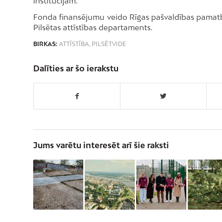
institūcijām.
Fonda finansējumu veido Rīgas pašvaldības pamatb
Pilsētas attīstības departaments.
BIRKAS:
ATTĪSTĪBA
,
PILSĒTVIDE
Dalīties ar šo ierakstu
Jums varētu interesēt arī šie raksti