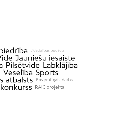
biedrība
Līdzdalības budžets
Vide
Jauniešu iesaiste
a
Pilsētvide
Labklājība
s
Veselība
Sports
s atbalsts
Brīvprātīgais darbs
 konkurss
RAIC projekts