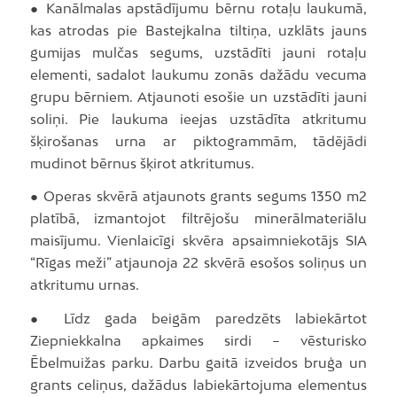
● Kanālmalas apstādījumu bērnu rotaļu laukumā,
kas atrodas pie Bastejkalna tiltiņa, uzklāts jauns
gumijas mulčas segums, uzstādīti jauni rotaļu
elementi, sadalot laukumu zonās dažādu vecuma
grupu bērniem. Atjaunoti esošie un uzstādīti jauni
soliņi. Pie laukuma ieejas uzstādīta atkritumu
šķirošanas urna ar piktogrammām, tādējādi
mudinot bērnus šķirot atkritumus.
● Operas skvērā atjaunots grants segums 1350 m2
platībā, izmantojot filtrējošu minerālmateriālu
maisījumu. Vienlaicīgi skvēra apsaimniekotājs SIA
“Rīgas meži” atjaunoja 22 skvērā esošos soliņus un
atkritumu urnas.
● Līdz gada beigām paredzēts labiekārtot
Ziepniekkalna apkaimes sirdi – vēsturisko
Ēbelmuižas parku. Darbu gaitā izveidos bruģa un
grants celiņus, dažādus labiekārtojuma elementus