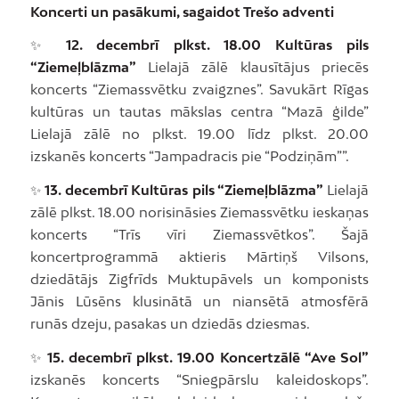
Koncerti un pasākumi, sagaidot Trešo adventi
✨
12. decembrī plkst. 18.00 Kultūras pils
“Ziemeļblāzma”
Lielajā zālē klausītājus priecēs
koncerts “Ziemassvētku zvaigznes”. Savukārt Rīgas
kultūras un tautas mākslas centra “Mazā ģilde”
Lielajā zālē no plkst. 19.00 līdz plkst. 20.00
izskanēs koncerts “Jampadracis pie “Podziņām””.
✨
13. decembrī Kultūras pils “Ziemeļblāzma”
Lielajā
zālē plkst. 18.00 norisināsies Ziemassvētku ieskaņas
koncerts “Trīs vīri Ziemassvētkos”. Šajā
koncertprogrammā aktieris Mārtiņš Vilsons,
dziedātājs Zigfrīds Muktupāvels un komponists
Jānis Lūsēns klusinātā un niansētā atmosfērā
runās dzeju, pasakas un dziedās dziesmas.
✨
15. decembrī plkst. 19.00 Koncertzālē “Ave Sol”
izskanēs koncerts “Sniegpārslu kaleidoskops”.