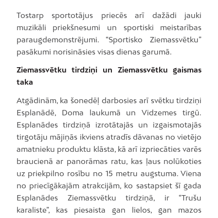
Tostarp sportotājus priecēs arī dažādi jauki
muzikāli priekšnesumi un sportiski meistarības
paraugdemonstrējumi. “Sportisko Ziemassvētku”
pasākumi norisināsies visas dienas garumā.
Ziemassvētku tirdziņi un Ziemassvētku gaismas
taka
Atgādinām, ka šonedēļ darbosies arī svētku tirdziņi
Esplanādē, Doma laukumā un Vidzemes tirgū.
Esplanādes tirdziņā izrotātajās un izgaismotajās
tirgotāju mājiņās ikviens atradīs dāvanas no vietējo
amatnieku produktu klāsta, kā arī izpriecāties varēs
braucienā ar panorāmas ratu, kas ļaus nolūkoties
uz priekpilno rosību no 15 metru augstuma. Viena
no priecīgākajām atrakcijām, ko sastapsiet šī gada
Esplanādes Ziemassvētku tirdziņā, ir “Trušu
karaliste”, kas piesaista gan lielos, gan mazos