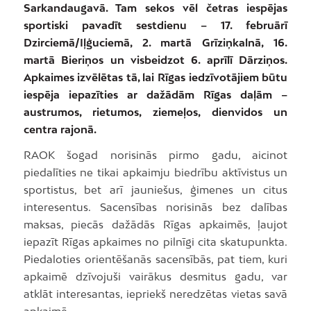
Sarkandaugavā. Tam sekos vēl četras iespējas
sportiski pavadīt sestdienu – 17. februārī
Dzirciemā/Iļģuciemā, 2. martā Grīziņkalnā, 16.
martā Bieriņos un visbeidzot 6. aprīlī Dārziņos.
Apkaimes izvēlētas tā, lai Rīgas iedzīvotājiem būtu
iespēja iepazīties ar dažādām Rīgas daļām –
austrumos, rietumos, ziemeļos, dienvidos un
centra rajonā.
RAOK šogad norisinās pirmo gadu, aicinot
piedalīties ne tikai apkaimju biedrību aktīvistus un
sportistus, bet arī jauniešus, ģimenes un citus
interesentus. Sacensības norisinās bez dalības
maksas, piecās dažādās Rīgas apkaimēs, ļaujot
iepazīt Rīgas apkaimes no pilnīgi cita skatupunkta.
Piedaloties orientēšanās sacensībās, pat tiem, kuri
apkaimē dzīvojuši vairākus desmitus gadu, var
atklāt interesantas, iepriekš neredzētas vietas savā