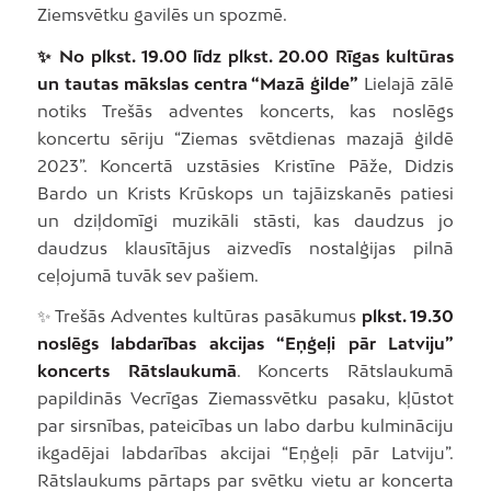
Ziemsvētku gavilēs un spozmē.
✨ No plkst. 19.00 līdz plkst. 20.00 Rīgas kultūras
un tautas mākslas centra “Mazā ģilde”
Lielajā zālē
notiks Trešās adventes koncerts, kas noslēgs
koncertu sēriju “Ziemas svētdienas mazajā ģildē
2023”. Koncertā uzstāsies Kristīne Pāže, Didzis
Bardo un Krists Krūskops un tajāizskanēs patiesi
un dziļdomīgi muzikāli stāsti, kas daudzus jo
daudzus klausītājus aizvedīs nostalģijas pilnā
ceļojumā tuvāk sev pašiem.
✨ Trešās Adventes kultūras pasākumus
plkst. 19.30
noslēgs labdarības akcijas “Eņģeļi pār Latviju”
koncerts Rātslaukumā
. Koncerts Rātslaukumā
papildinās Vecrīgas Ziemassvētku pasaku, kļūstot
par sirsnības, pateicības un labo darbu kulmināciju
ikgadējai labdarības akcijai “Eņģeļi pār Latviju”.
Rātslaukums pārtaps par svētku vietu ar koncerta