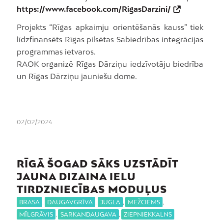
https://www.facebook.com/RigasDarzini/
Projekts “Rīgas apkaimju orientēšanās kauss” tiek
līdzfinansēts Rīgas pilsētas Sabiedrības integrācijas
programmas ietvaros.
RAOK organizē Rīgas Dārziņu iedzīvotāju biedrība
un Rīgas Dārziņu jauniešu dome.
02/02/2024
RĪGĀ ŠOGAD SĀKS UZSTĀDĪT
JAUNA DIZAINA IELU
TIRDZNIECĪBAS MODUĻUS
BRASA
,
DAUGAVGRĪVA
,
JUGLA
,
MEŽCIEMS
,
MĪLGRĀVIS
,
SARKANDAUGAVA
,
ZIEPNIEKKALNS