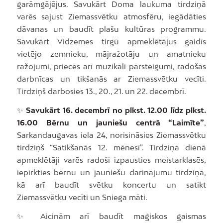
garāmgājējus. Savukārt Doma laukuma tirdziņā
varēs sajust Ziemassvētku atmosfēru, iegādāties
dāvanas un baudīt plašu kultūras programmu.
Savukārt Vidzemes tirgū apmeklētājus gaidīs
vietējo zemnieku, mājražotāju un amatnieku
ražojumi, priecēs arī muzikāli pārsteigumi, radošās
darbnīcas un tikšanās ar Ziemassvētku vecīti.
Tirdziņš darbosies 13., 20., 21. un 22. decembrī.
✨
Savukārt 16. decembrī no plkst. 12.00 līdz plkst.
16.00 Bērnu un jauniešu centrā “Laimīte”
,
Sarkandaugavas iela 24, norisināsies Ziemassvētku
tirdziņš “Satikšanās 12. mēnesī”. Tirdziņa dienā
apmeklētāji varēs radoši izpausties meistarklasēs,
iepirkties bērnu un jauniešu darinājumu tirdziņā,
kā arī baudīt svētku koncertu un satikt
Ziemassvētku vecīti un Sniega māti.
✨ Aicinām arī baudīt maģiskos gaismas