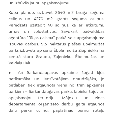
un izbūvēs jaunu apgaismojumu.
Kopā plānots uzbūvēt 2640 m2 bruģa seguma
celiņus un 4270 m2 grants seguma celiņus.
Paredzēts uzstādīt 40 soliņus, kā arī atkritumu
urnas un velostatīvus. Savukārt pašvaldības
aģentūra “Rīgas gaisma” parkā veic apgaismojuma
izbūves darbus. 9,3 hektārus plašais Ēbelmuižas
parks izbūvēts ap seno Ēbela muižu Ziepniekkalna
centrā starp Graudu, Zaļenieku, Ēbelmuižas un
Valdeķu ielu.
● Arī Sarkandaugavas apkaime šogad kļūs
patīkamāka un iedzīvotājiem draudzīgāka, jo
patlaban tiek atjaunots viens no trim apkaimes
parkiem – Sarkandaugavas parku, labiekārtojot un
apgaismojot teritoriju. Mājokļu un vides
departamenta organizēto darbu gaitā atjaunos
daļu parka celiņu, paplašinās bērnu rotaļu