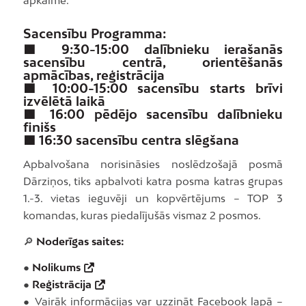
apkaimē.
Sacensību Programma:
🟩 9:30-15:00 dalībnieku ierašanās
sacensību centrā, orientēšanās
apmācības, reģistrācija
🟩 10:00-15:00 sacensību starts brīvi
izvēlētā laikā
🟩 16:00 pēdējo sacensību dalībnieku
finišs
🟩 16:30 sacensību centra slēgšana
Apbalvošana norisināsies noslēdzošajā posmā
Dārziņos, tiks apbalvoti katra posma katras grupas
1.-3. vietas ieguvēji un kopvērtējums – TOP 3
komandas, kuras piedalījušās vismaz 2 posmos.
🔎
Noderīgas saites:
●
Nolikums
●
Reģistrācija
● Vairāk informācijas var uzzināt Facebook lapā –