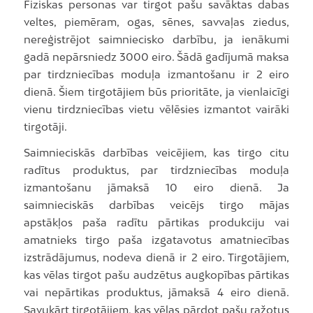
Fiziskas personas var tirgot pašu savāktas dabas
veltes, piemēram, ogas, sēnes, savvaļas ziedus,
nereģistrējot saimniecisko darbību, ja ienākumi
gadā nepārsniedz 3000 eiro. Šādā gadījumā maksa
par tirdzniecības moduļa izmantošanu ir 2 eiro
dienā. Šiem tirgotājiem būs prioritāte, ja vienlaicīgi
vienu tirdzniecības vietu vēlēsies izmantot vairāki
tirgotāji.
Saimnieciskās darbības veicējiem, kas tirgo citu
radītus produktus, par tirdzniecības moduļa
izmantošanu jāmaksā 10 eiro dienā. Ja
saimnieciskās darbības veicējs tirgo mājas
apstākļos paša radītu pārtikas produkciju vai
amatnieks tirgo paša izgatavotus amatniecības
izstrādājumus, nodeva dienā ir 2 eiro. Tirgotājiem,
kas vēlas tirgot pašu audzētus augkopības pārtikas
vai nepārtikas produktus, jāmaksā 4 eiro dienā.
Savukārt tirgotājiem, kas vēlas pārdot pašu ražotus