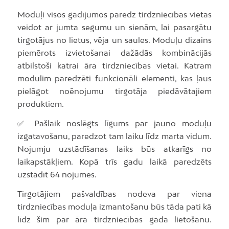
Moduļi visos gadījumos paredz tirdzniecības vietas
veidot ar jumta segumu un sienām, lai pasargātu
tirgotājus no lietus, vēja un saules. Moduļu dizains
piemērots izvietošanai dažādās kombinācijās
atbilstoši katrai āra tirdzniecības vietai. Katram
modulim paredzēti funkcionāli elementi, kas ļaus
pielāgot noēnojumu tirgotāja piedāvātajiem
produktiem.
✅ Pašlaik noslēgts līgums par jauno moduļu
izgatavošanu, paredzot tam laiku līdz marta vidum.
Nojumju uzstādīšanas laiks būs atkarīgs no
laikapstākļiem. Kopā trīs gadu laikā paredzēts
uzstādīt 64 nojumes.
Tirgotājiem pašvaldības nodeva par viena
tirdzniecības moduļa izmantošanu būs tāda pati kā
līdz šim par āra tirdzniecības gada lietošanu.