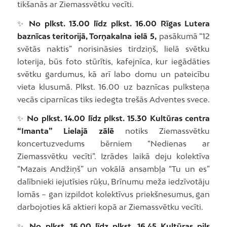
tikšanās ar Ziemassvētku vecīti.
✨
No plkst. 13.00 līdz plkst. 16.00 Rīgas Lutera
baznīcas teritorijā, Torņakalna ielā 5,
pasākumā “12
svētās naktis” norisināsies tirdziņš, lielā svētku
loterija, būs foto stūrītis, kafejnīca, kur iegādāties
svētku gardumus, kā arī labo domu un pateicību
vieta klusumā. Plkst. 16.00 uz baznīcas pulksteņa
vecās ciparnīcas tiks iedegta trešās Adventes svece.
✨
No plkst. 14.00 līdz plkst. 15.30 Kultūras centra
“Imanta” Lielajā zālē
notiks Ziemassvētku
koncertuzvedums bērniem “Nedienas ar
Ziemassvētku vecīti”. Izrādes laikā deju kolektīva
“Mazais Andžiņš” un vokālā ansambļa “Tu un es”
dalībnieki iejutīsies rūķu, Brīnumu meža iedzīvotāju
lomās – gan izpildot kolektīvus priekšnesumus, gan
darbojoties kā aktieri kopā ar Ziemassvētku vecīti.
✨
No plkst. 16.00 līdz plkst. 16.45 Kultūras pils