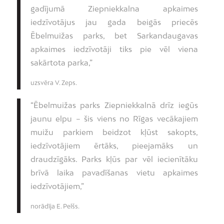
gadījumā Ziepniekkalna apkaimes
iedzīvotājus jau gada beigās priecēs
Ēbelmuižas parks, bet Sarkandaugavas
apkaimes iedzīvotāji tiks pie vēl viena
sakārtota parka,”
uzsvēra V. Zeps.
“Ēbelmuižas parks Ziepniekkalnā drīz iegūs
jaunu elpu – šis viens no Rīgas vecākajiem
muižu parkiem beidzot kļūst sakopts,
iedzīvotājiem ērtāks, pieejamāks un
draudzīgāks. Parks kļūs par vēl iecienītāku
brīvā laika pavadīšanas vietu apkaimes
iedzīvotājiem,”
norādīja E. Pelšs.