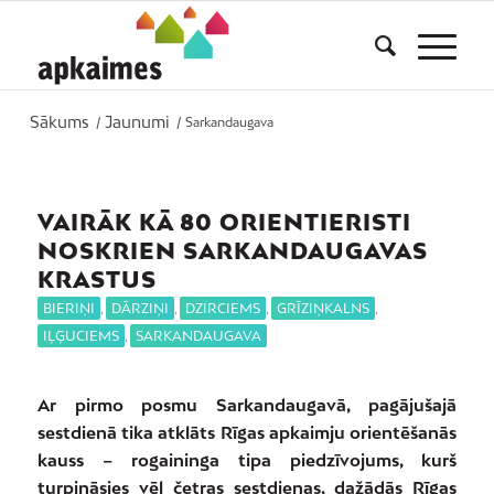
Sākums
Jaunumi
/
/
Sarkandaugava
VAIRĀK KĀ 80 ORIENTIERISTI
NOSKRIEN SARKANDAUGAVAS
KRASTUS
BIERIŅI
,
DĀRZIŅI
,
DZIRCIEMS
,
GRĪZIŅKALNS
,
IĻĢUCIEMS
,
SARKANDAUGAVA
Ar pirmo posmu Sarkandaugavā, pagājušajā
sestdienā tika atklāts Rīgas apkaimju orientēšanās
kauss – rogaininga tipa piedzīvojums, kurš
turpināsies vēl četras sestdienas, dažādās Rīgas