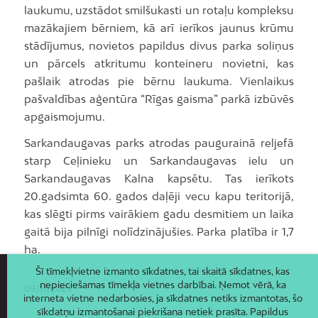
laukumu, uzstādot smilšukasti un rotaļu kompleksu
mazākajiem bērniem, kā arī ierīkos jaunus krūmu
stādījumus, novietos papildus divus parka soliņus
un pārcels atkritumu konteineru novietni, kas
pašlaik atrodas pie bērnu laukuma. Vienlaikus
pašvaldības aģentūra “Rīgas gaisma” parkā izbūvēs
apgaismojumu.
Sarkandaugavas parks atrodas paugurainā reljefā
starp Ceļinieku un Sarkandaugavas ielu un
Sarkandaugavas Kalna kapsētu. Tas ierīkots
20.gadsimta 60. gados daļēji vecu kapu teritorijā,
kas slēgti pirms vairākiem gadu desmitiem un laika
gaitā bija pilnīgi nolīdzinājušies. Parka platība ir 1,7
ha.
Šī tīmekļvietne izmanto sīkdatnes, tai skaitā sīkdatnes, kas
nepieciešamas tīmekļa vietnes darbībai. Ņemot vērā, ka
09/11/2023
interneta vietne nedarbosies, ja sīkdatnes netiks izmantotas, šo
sīkdatņu izmantošanai piekrišana netiek prasīta. Papildus