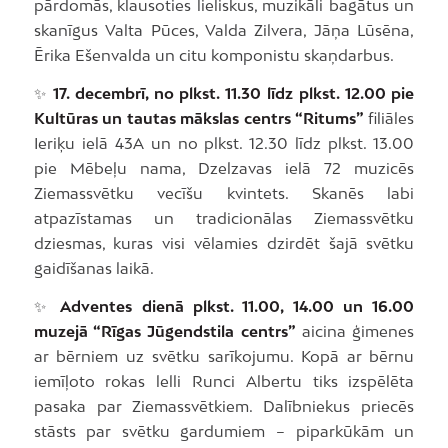
pārdomās, klausoties lieliskus, muzikāli bagātus un
skanīgus Valta Pūces, Valda Zilvera, Jāņa Lūsēna,
Ērika Ešenvalda un citu komponistu skaņdarbus.
✨
17. decembrī, no plkst. 11.30 līdz plkst. 12.00 pie
Kultūras un tautas mākslas centrs “Ritums”
filiāles
Ieriķu ielā 43A un no plkst. 12.30 līdz plkst. 13.00
pie Mēbeļu nama, Dzelzavas ielā 72 muzicēs
Ziemassvētku vecīšu kvintets. Skanēs labi
atpazīstamas un tradicionālas Ziemassvētku
dziesmas, kuras visi vēlamies dzirdēt šajā svētku
gaidīšanas laikā.
✨
Adventes dienā plkst. 11.00, 14.00 un 16.00
muzejā “Rīgas Jūgendstila centrs”
aicina ģimenes
ar bērniem uz svētku sarīkojumu. Kopā ar bērnu
iemīļoto rokas lelli Runci Albertu tiks izspēlēta
pasaka par Ziemassvētkiem. Dalībniekus priecēs
stāsts par svētku gardumiem – piparkūkām un