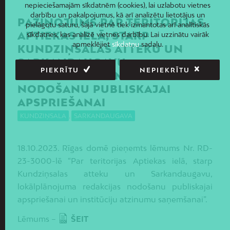
nepieciešamajām sīkdatnēm (cookies), lai uzlabotu vietnes
darbību un pakalpojumus, kā arī analizētu lietotājus un
PAZIŅOJUMS PAR TERITORIJAS
pielāgotu saturu, šajā vietnē tiek izmantotas arī analītiskās
APTIEKAS IELĀ, STARP
sīkdatnes, kas analizē vietnes darbību. Lai uzzinātu vairāk
apmeklējiet
sīkdatņu
sadaļu.
KUNDZIŅSALAS ATTEKU UN
SARKANDAUGAVU
PIEKRĪTU
NEPIEKRĪTU
LOKĀLPLĀNOJUMA REDAKCIJAS
NODOŠANU PUBLISKAJAI
APSPRIEŠANAI
KUNDZIŅSALA
,
SARKANDAUGAVA
18.10.2023. Rīgas domē pieņemts lēmums Nr. RD-
23-3000-lē “Par teritorijas Aptiekas ielā, starp
Kundziņsalas atteku un Sarkandaugavu,
lokālplānojuma redakcijas nodošanu publiskajai
apspriešanai un institūciju atzinumu saņemšanai”.
Lēmums –
ŠEIT