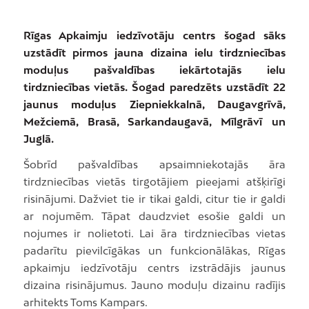
Rīgas Apkaimju iedzīvotāju centrs šogad sāks
uzstādīt pirmos jauna dizaina ielu tirdzniecības
moduļus pašvaldības iekārtotajās ielu
tirdzniecības vietās. Šogad paredzēts uzstādīt 22
jaunus moduļus Ziepniekkalnā, Daugavgrīvā,
Mežciemā, Brasā, Sarkandaugavā, Mīlgrāvī un
Juglā.
Šobrīd pašvaldības apsaimniekotajās āra
tirdzniecības vietās tirgotājiem pieejami atšķirīgi
risinājumi. Dažviet tie ir tikai galdi, citur tie ir galdi
ar nojumēm. Tāpat daudzviet esošie galdi un
nojumes ir nolietoti. Lai āra tirdzniecības vietas
padarītu pievilcīgākas un funkcionālākas, Rīgas
apkaimju iedzīvotāju centrs izstrādājis jaunus
dizaina risinājumus. Jauno moduļu dizainu radījis
arhitekts Toms Kampars.