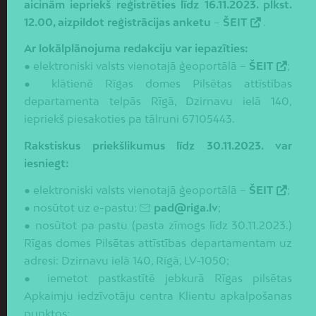
aicinām iepriekš reģistrēties līdz 16.11.2023. plkst.
12.00, aizpildot reģistrācijas anketu
–
ŠEIT
.
Ar lokālplānojuma redakciju var iepazīties:
● elektroniski valsts vienotajā ģeoportālā –
ŠEIT
;
● klātienē Rīgas domes Pilsētas attīstības
departamenta telpās Rīgā, Dzirnavu ielā 140,
iepriekš piesakoties pa tālruni 67105443.
Rakstiskus priekšlikumus līdz 30.11.2023. var
iesniegt:
● elektroniski valsts vienotajā ģeoportālā –
ŠEIT
;
● nosūtot uz e-pastu:
pad@riga.lv
;
● nosūtot pa pastu (pasta zīmogs līdz 30.11.2023.)
Rīgas domes Pilsētas attīstības departamentam uz
adresi: Dzirnavu ielā 140, Rīgā, LV-1050;
● iemetot pastkastītē jebkurā Rīgas pilsētas
Apkaimju iedzīvotāju centra Klientu apkalpošanas
punktos: