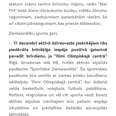
skatuvi, zvanu centra brīnumu mājiņu, radio “Star
FM“ tiešā ētera izbraukuma studiju, svētku kārumu
vagoniņiem, ziedojumiem paredzētām vietām, kā
arī citiem pārsteigumiem, kas priecēs klātesošos.
Ziemassvētku sporta gars
✨
17. decembrī aktīvā dzīvesveida piekritējiem tiks
piedāvāta brīnišķīga iespēja pozitīvā gaisotnē
pavadīt brīvdienu, jo “Rimi Olimpiskajā centrā”
Rīgā, Grostonas ielā 6B, notiks aktīvās atpūtas
pasākums “Sportiskie Ziemassvētki”. Šis sportiskais
pasākums būs saistīts ar ziemas prieku baudīšanu
iekštelpās. “Rimi Olimpiskajā centrā”, kur ikdienā
valda basketbols, volejbols, futbols, peldēšana,
florbols, vingrošana un vēl citi sporta veidi, šoreiz
aktīvās atpūtas cienītajiem būs pašiem iespēja
izkustēties un piedalīties dažādās aizraujošās
aktivitātēs.