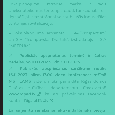
Lokālplānojuma izstrādes mērķis ir radīt
priekšnoteikumus teritorijas daudzfunkcionālai un
ilgtspējīgai izmantošanai veicot bijušās industriālas
teritorijas revitalizāciju.
● Lokālplānojuma ierosinātāji – SIA “Prospectum”
un SIA “Trompovska Kvartāls”, izstrādātājs – SIA
“METRUM”.
📌
Publiskās apspriešanas termiņš ir četras
nedēļas, no 01.11.2023. līdz 30.11.2023.
📌
Publiskās apspriešanas sanāksme notiks
16.11.2023. plkst. 17.00 video konferences režīmā
MS TEAMS vidē
un tiks pārraidīta Rīgas domes
Pilsētas attīstības departamenta tīmekļvietnē
www.rdpad.lv
, kā arī pašvaldības Facebook
kontā –
Rīga attīstās
.
Lai saņemtu sanāksmes aktīvā dalībnieka pieeju,