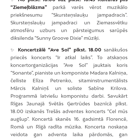
“Ziemeļblāzma”
parkā varēs vērot muzikālo
priekšnesumu “Skursteņslauķu jampadracis”.
Skursteņslauķu jampadraci un Ziemassvētku
atmosfēru uzburs un pārsteigumus sarūpēs
diksilenda “Sunny Groove Dixie” mūziķi.
✨
Koncertzālē “Ave Sol” plkst. 18.00
sanākušos
priecēs koncerts “Ir atkal laiks”. To atskaņos
koncertorganizācijas “Ave Sol” jauktais koris
“Sonante”, pianiste un komponiste Madara Kalniņa,
čelliste Elīza Petrenko, sitaminstrumentālists
Mārcis Kalniņš un soliste Sabīne Krilova.
Programmā latviešu komponistu darbi. Savukārt
Rīgas Jaunajā Svētās Ģertrūdes baznīcā plkst.
18.00 izskanēs Trešās adventes koncerts “Cel mūs
augšup”. Koncertā skanēs 16. gadsimtā Florencē,
Romā un Rīgā radīta mūzika. Koncerta noskaņa
veidota gan adventa laika pārdomās, gan