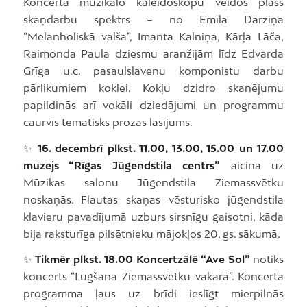
Koncerta muzikālo kaleidoskopu veidos plašs
skaņdarbu spektrs – no Emīla Dārziņa
“Melanholiskā valša”, Imanta Kalniņa, Kārļa Lāča,
Raimonda Paula dziesmu aranžijām līdz Edvarda
Grīga u.c. pasaulslavenu komponistu darbu
pārlikumiem koklei. Kokļu dzidro skanējumu
papildinās arī vokāli dziedājumi un programmu
caurvīs tematisks prozas lasījums.
✨
16. decembrī plkst. 11.00, 13.00, 15.00 un 17.00
muzejs “Rīgas Jūgendstila centrs”
aicina uz
Mūzikas salonu Jūgendstila Ziemassvētku
noskaņās. Flautas skaņas vēsturisko jūgendstila
klavieru pavadījumā uzburs sirsnīgu gaisotni, kāda
bija raksturīga pilsētnieku mājokļos 20. gs. sākumā.
✨
Tikmēr plkst. 18.00 Koncertzālē “Ave Sol”
notiks
koncerts “Lūgšana Ziemassvētku vakarā”. Koncerta
programma ļaus uz brīdi ieslīgt mierpilnās