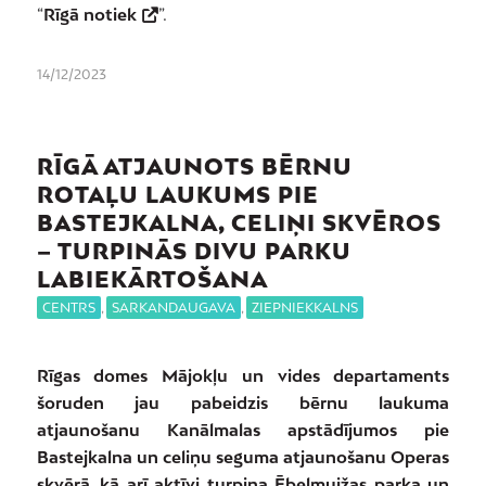
“
Rīgā notiek
”.
14/12/2023
RĪGĀ ATJAUNOTS BĒRNU
ROTAĻU LAUKUMS PIE
BASTEJKALNA, CELIŅI SKVĒROS
– TURPINĀS DIVU PARKU
LABIEKĀRTOŠANA
CENTRS
,
SARKANDAUGAVA
,
ZIEPNIEKKALNS
Rīgas domes Mājokļu un vides departaments
šoruden jau pabeidzis bērnu laukuma
atjaunošanu Kanālmalas apstādījumos pie
Bastejkalna un celiņu seguma atjaunošanu Operas
skvērā, kā arī aktīvi turpina Ēbelmuižas parka un