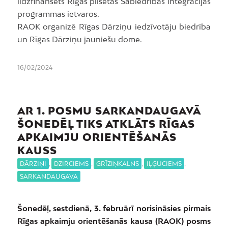
līdzfinansēts Rīgas pilsētas Sabiedrības integrācijas
programmas ietvaros.
RAOK organizē Rīgas Dārziņu iedzīvotāju biedrība
un Rīgas Dārziņu jauniešu dome.
16/02/2024
AR 1. POSMU SARKANDAUGAVĀ
ŠONEDĒĻ TIKS ATKLĀTS RĪGAS
APKAIMJU ORIENTĒŠANĀS
KAUSS
DĀRZIŅI
,
DZIRCIEMS
,
GRĪZIŅKALNS
,
IĻĢUCIEMS
,
SARKANDAUGAVA
Šonedēļ, sestdienā, 3. februārī norisināsies pirmais
Rīgas apkaimju orientēšanās kausa (RAOK) posms