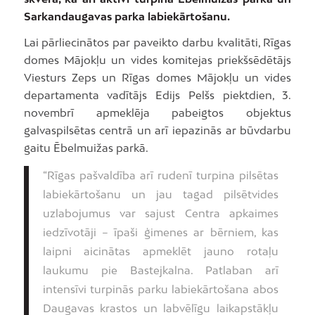
Sarkandaugavas parka labiekārtošanu.
Lai pārliecinātos par paveikto darbu kvalitāti, Rīgas
domes Mājokļu un vides komitejas priekšsēdētājs
Viesturs Zeps un Rīgas domes Mājokļu un vides
departamenta vadītājs Edijs Pelšs piektdien, 3.
novembrī apmeklēja pabeigtos objektus
galvaspilsētas centrā un arī iepazinās ar būvdarbu
gaitu Ēbelmuižas parkā.
“Rīgas pašvaldība arī rudenī turpina pilsētas
labiekārtošanu un jau tagad pilsētvides
uzlabojumus var sajust Centra apkaimes
iedzīvotāji – īpaši ģimenes ar bērniem, kas
laipni aicinātas apmeklēt jauno rotaļu
laukumu pie Bastejkalna. Patlaban arī
intensīvi turpinās parku labiekārtošana abos
Daugavas krastos un labvēlīgu laikapstākļu