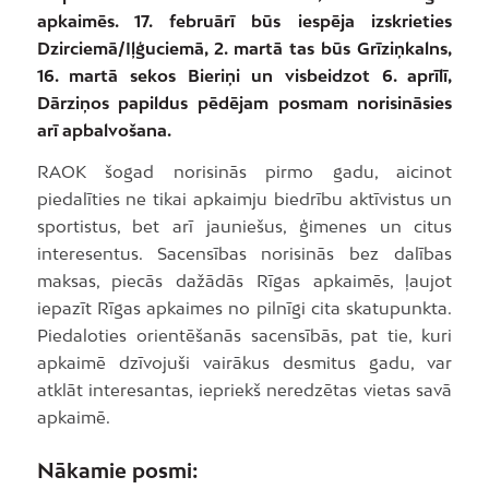
apkaimēs. 17. februārī būs iespēja izskrieties
Dzirciemā/Iļģuciemā, 2. martā tas būs Grīziņkalns,
16. martā sekos Bieriņi un visbeidzot 6. aprīlī,
Dārziņos papildus pēdējam posmam norisināsies
arī apbalvošana.
RAOK šogad norisinās pirmo gadu, aicinot
piedalīties ne tikai apkaimju biedrību aktīvistus un
sportistus, bet arī jauniešus, ģimenes un citus
interesentus. Sacensības norisinās bez dalības
maksas, piecās dažādās Rīgas apkaimēs, ļaujot
iepazīt Rīgas apkaimes no pilnīgi cita skatupunkta.
Piedaloties orientēšanās sacensībās, pat tie, kuri
apkaimē dzīvojuši vairākus desmitus gadu, var
atklāt interesantas, iepriekš neredzētas vietas savā
apkaimē.
Nākamie posmi: