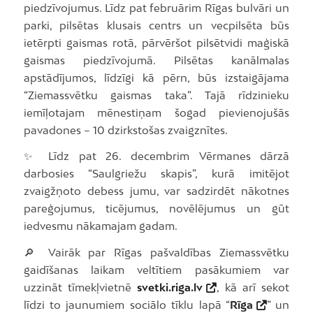
piedzīvojumus. Līdz pat februārim Rīgas bulvāri un
parki, pilsētas klusais centrs un vecpilsēta būs
ietērpti gaismas rotā, pārvēršot pilsētvidi maģiskā
gaismas piedzīvojumā. Pilsētas kanālmalas
apstādījumos, līdzīgi kā pērn, būs izstaigājama
“Ziemassvētku gaismas taka”. Tajā rīdzinieku
iemīļotajam mēnestiņam šogad pievienojušās
pavadones – 10 dzirkstošas zvaigznītes.
✨ Līdz pat 26. decembrim Vērmanes dārzā
darbosies “Saulgriežu skapis”, kurā imitējot
zvaigžņoto debess jumu, var sadzirdēt nākotnes
pareģojumus, ticējumus, novēlējumus un gūt
iedvesmu nākamajam gadam.
🔎 Vairāk par Rīgas pašvaldības Ziemassvētku
gaidīšanas laikam veltītiem pasākumiem var
uzzināt tīmekļvietnē
svetki.riga.lv
, kā arī sekot
līdzi to jaunumiem sociālo tīklu lapā “
Rīga
” un