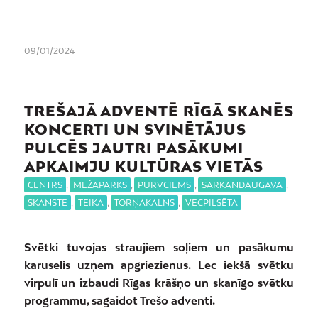
09/01/2024
TREŠAJĀ ADVENTĒ RĪGĀ SKANĒS
KONCERTI UN SVINĒTĀJUS
PULCĒS JAUTRI PASĀKUMI
APKAIMJU KULTŪRAS VIETĀS
CENTRS
,
MEŽAPARKS
,
PURVCIEMS
,
SARKANDAUGAVA
,
SKANSTE
,
TEIKA
,
TORŅAKALNS
,
VECPILSĒTA
Svētki tuvojas straujiem soļiem un pasākumu
karuselis uzņem apgriezienus. Lec iekšā svētku
virpulī un izbaudi Rīgas krāšņo un skanīgo svētku
programmu, sagaidot Trešo adventi.