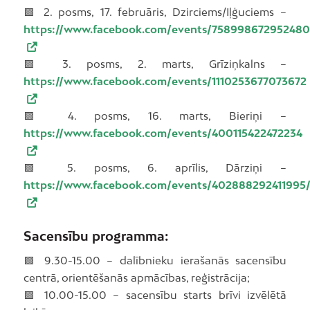
🟩 2. posms, 17. februāris, Dzirciems/Iļģuciems –
https://www.facebook.com/events/758998672952480
🟩 3. posms, 2. marts, Grīziņkalns –
https://www.facebook.com/events/1110253677073672
🟩 4. posms, 16. marts, Bieriņi –
https://www.facebook.com/events/400115422472234
🟩 5. posms, 6. aprīlis, Dārziņi –
https://www.facebook.com/events/402888292411995
Sacensību programma:
🟩 9.30-15.00 – dalībnieku ierašanās sacensību
centrā, orientēšanās apmācības, reģistrācija;
🟩 10.00-15.00 – sacensību starts brīvi izvēlētā