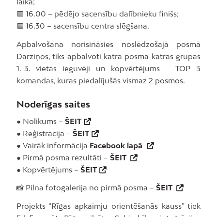
laikā;
🟩 16.00 – pēdējo sacensību dalībnieku finišs;
🟩 16.30 – sacensību centra slēgšana.
Apbalvošana norisināsies noslēdzošajā posmā
Dārziņos, tiks apbalvoti katra posma katras grupas
1.-3. vietas ieguvēji un kopvērtējums – TOP 3
komandas, kuras piedalījušās vismaz 2 posmos.
Noderīgas saites
● Nolikums –
ŠEIT
● Reģistrācija –
ŠEIT
● Vairāk informācija
Facebook lapā
● Pirmā posma rezultāti –
ŠEIT
● Kopvērtējums –
ŠEIT
📸 Pilna fotogalerija no pirmā posma –
ŠEIT
Projekts “Rīgas apkaimju orientēšanās kauss” tiek