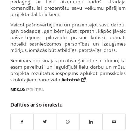
pedagogi ar lielu aizrautību radoši strādāja
komandās, lai prezentētu savu veikumu pārējiem
projekta dalībniekiem.
Veicot pašnovērtējumu un prezentējot savu darbu,
gan pedagogi, gan bērni gūst izpratni, kāpēc jāveic
pašvērtējums, pilnveido prasmi kritiski domāt,
noteikt sasniedzamos personības un izaugsmes
mērķus, iemācās būt atbildīgs, patstāvīgs, drošs.
Seminārs norisinājās pozitīvā gaisotnē ar domu, ka
esam paveikuši un ieguldījuši lielu darbu un mūsu
projekta rezultātus iespējams aplūkot pirmsskolas
skolotājiem paredzētā
lietotnē
.
BIRKAS:
IZGLĪTĪBA
Dalīties ar šo ierakstu