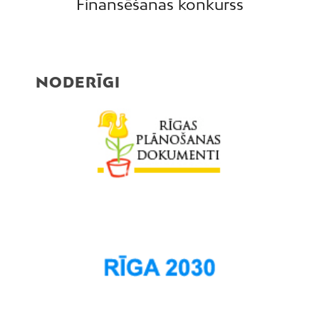
Finansēšanas konkurss
NODERĪGI