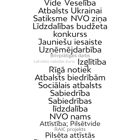
Vide
Veselība
Atbalsts Ukrainai
Satiksme
NVO ziņa
Līdzdalības budžeta
konkurss
Jauniešu iesaiste
Uzņēmējdarbība
Brīvprātīgais darbs
Izglītība
Latviešu valodas kursi
Rīgā notiek
Atbalsts biedrībām
Sociālais atbalsts
Sabiedrība
Sabiedrības
līdzdalība
NVO nams
Attīstība; Pilsētvide
RAIC projekts
Pilsēta attīstās