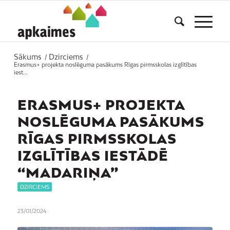
Sākums
Dzirciems
/
/
Erasmus+ projekta noslēguma pasākums Rīgas pirmsskolas izglītības
iest...
ERASMUS+ PROJEKTA
NOSLĒGUMA PASĀKUMS
RĪGAS PIRMSSKOLAS
IZGLĪTĪBAS IESTĀDĒ
“MADARIŅA”
DZIRCIEMS
23/01/2024