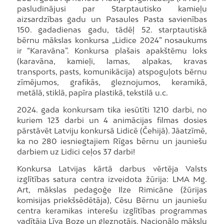
pasludinājusi par Starptautisko kamieļu
aizsardzības gadu un Pasaules Pasta savienības
150. gadadienas gadu, tādēļ 52. starptautiskā
bērnu mākslas konkursa „Lidice 2024” nosaukums
ir “Karavāna”. Konkursa plašais apakštēmu loks
(karavāna, kamieļi, lamas, alpakas, kravas
transports, pasts, komunikācija) atspoguļots bērnu
zīmējumos, grafikās, gleznojumos, keramikā,
metālā, stiklā, papīra plastikā, tekstilā u.c.
2024. gada konkursam tika iesūtīti 1210 darbi, no
kuriem 123 darbi un 4 animācijas filmas dosies
pārstāvēt Latviju konkursā Lidicē (Čehijā). Jāatzīmē,
ka no 280 iesniegtajiem Rīgas bērnu un jauniešu
darbiem uz Lidici ceļos 37 darbi!
Konkursa Latvijas kārtā darbus vērtēja Valsts
izglītības satura centra izveidota žūrija: LMA Mg.
Art, mākslas pedagoģe Ilze Rimicāne (žūrijas
komisijas priekšsēdētāja), Cēsu Bērnu un jauniešu
centra keramikas interešu izglītības programmas
vadītāja Līva Boze un gleznotājs, Nacionālo mākslu