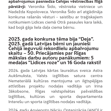
apbalvojumus pasniedza Čehijas vēstniecības Rīgā
pārstāvji:
Veronika Šido, vēstnieka vietniece un
Nadežda Kopoloveca. Veronika Šido arī atgādināja
konkursa rašanās vēsturi – saistību ar traģiskajiem
notikumiem Lidices ciemā Otrā pasaules kara laikā,
kad bojā gāja liela daļa ciema bērnu.
2023. gada konkursa tēma bija “Deja”.
2023. gadā Latvijas bērni un jaunieši
Čehijā ieguvuši rekordlielu apbalvojumu
skaitu – 50. Priecājamies par Rīgas
mākslas darbu autoru panākumiem: 5
medaļas ”Lidices roze” un 16 Goda raksti!
2024. gada Latvijas kārtas laureātus sveica Astra
Aukšmuksta, Valsts izglītības satura centra
Nemateriālā kultūras mantojuma un ilgtspējīgas
attīstības projektu nodaļas vadītāja un Irina
Jākobsone, Rīgas valstspilsētas pašvaldības
Izglītības, kultūras un sporta departamenta
Interešu un sporta izglītības nodaļas vadītāja.
2024. gadu Apvienoto Nāciju Organizācija (ANO) ir