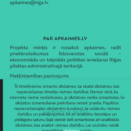
apkaimes@riga.lv
PAR APKAIMES.LV
Projekta mērķis ir nosakot apkaimes, radīt
priekšnoteikumus līdzsvarotas sociāli –
ekonomiskās un telpiskās politikas ieviešanai Rīgas
pilsētas administratīvajā teritorijā.
Piekļūstamības paziņojums
Šī tīmekļvietne izmanto sīkdatnes, tai skaitā sīkdatnes, kas
nepieciešamas tīmekļa vietnes darbībai. Ņemot vērā, ka
interneta vietne nedarbosies, ja sīkdatnes netiks izmantotas, šo
sīkdatņu izmantošanai piekrišana netiek prasīta. Papildus
nepieciešamajām sīkdatnēm (cookies), lai uzlabotu vietnes
JAUNUMI E-PASTĀ
darbību un pakalpojumus, kā arī analizētu lietotājus un
Piesakies un saņem jaunāko informāciju savā e-pastā!
pielāgotu saturu, šajā vietnē tiek izmantotas arī analītiskās
sīkdatnes, kas analizē vietnes darbību. Lai uzzinātu vairāk
apmeklējiet
sīkdatņu
sadaļu.