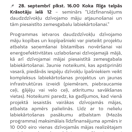
📌
28. septembrī plkst. 16.00 Koka Rīga telpās
Krāsotāju ielā 12
– seminārs “Līdzfinansējums
daudzdzīvokļu dzīvojamo māju atjaunošanai un
tām piesaistīto zemesgabalu labiekārtošanai.”
Programmas ietvaros daudzdzīvokļu dzīvojamo
māju kopības un kopīpašnieki var pieteikt projektu
atbalsta saņemšanai bīstamības novēršanai vai
energoefektivitātes uzlabošanai dzīvojamajā mājā,
kā arī dzīvojamai mājai piesaistītā zemesgabala
labiekārtošanai. Jaunie noteikumi, kas apstiprināti
vasarā, piedāvās iespēju dzīvokļu īpašniekiem veikt
kompleksus labiekārtošanas projektus un jaunas
infrastruktūras izveidi (piemēram, piebraucamie
ceļi, gājēju vai velo ceļi, atkritumu savākšanas
vietas). Noteikumi paredz, ka gadījumos, kad vienā
projektā iesaistās vairākas dzīvojamās mājas,
atbalsta apmērs palielinās. Līdz ar to nelielu
labiekārtošanas pasākumu atbalstam (Mazās
programma) maksimālais līdzfinansējuma apmērs ir
10 000 eiro vienas dzīvojamās mājas realizētajam