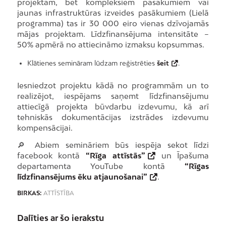
projektam, bet kompleksiem pasākumiem vai
jaunas infrastruktūras izveides pasākumiem (Lielā
programma) tas ir 30 000 eiro vienas dzīvojamās
mājas projektam. Līdzfinansējuma intensitāte –
50% apmērā no attiecināmo izmaksu kopsummas.
Klātienes semināram lūdzam reģistrēties
šeit
.
Iesniedzot projektu kādā no programmām un to
realizējot, iespējams saņemt līdzfinansējumu
attiecīgā projekta būvdarbu izdevumu, kā arī
tehniskās dokumentācijas izstrādes izdevumu
kompensācijai.
🔎 Abiem semināriem būs iespēja sekot līdzi
facebook kontā
“Rīga attīstās”
un Īpašuma
departamenta YouTube kontā
“Rīgas
līdzfinansējums ēku atjaunošanai”
.
BIRKAS:
ATTĪSTĪBA
Dalīties ar šo ierakstu