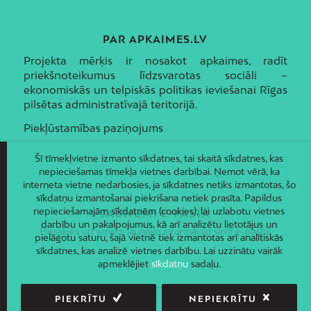
PAR APKAIMES.LV
Projekta mērķis ir nosakot apkaimes, radīt
priekšnoteikumus līdzsvarotas sociāli –
ekonomiskās un telpiskās politikas ieviešanai Rīgas
pilsētas administratīvajā teritorijā.
Piekļūstamības paziņojums
Šī tīmekļvietne izmanto sīkdatnes, tai skaitā sīkdatnes, kas
nepieciešamas tīmekļa vietnes darbībai. Ņemot vērā, ka
interneta vietne nedarbosies, ja sīkdatnes netiks izmantotas, šo
sīkdatņu izmantošanai piekrišana netiek prasīta. Papildus
nepieciešamajām sīkdatnēm (cookies), lai uzlabotu vietnes
JAUNUMI E-PASTĀ
darbību un pakalpojumus, kā arī analizētu lietotājus un
Piesakies un saņem jaunāko informāciju savā e-pastā!
pielāgotu saturu, šajā vietnē tiek izmantotas arī analītiskās
sīkdatnes, kas analizē vietnes darbību. Lai uzzinātu vairāk
apmeklējiet
sīkdatņu
sadaļu.
PIEKRĪTU
NEPIEKRĪTU