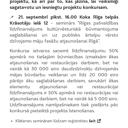
projektu, kā arī par to, kas jāzina, lai veiksmīgi
sagatavotu un iesniegtu projektu konkursam.
📌
21. septembrī plkst. 16.00 Koka Rīga telpās
Krāsotāju ielā 12
– seminārs “Rīgas pašvaldības
līdzfinansējums kultūrvēsturiskā būvmantojuma
saglabāšanai un uz publisko ārtelpu vērsto
dzīvojamo māju fasāžu atjaunošanai Rīgā”.
Konkursa ietvaros saņemt līdzfinansējumu 50%
apmērā no tiešajām būvniecības izmaksām ēkas
atjaunošanas vai restaurācijas darbiem, bet ne
vairāk kā 30 000 eiro daudzdzīvokļu dzīvojamās
mājas būvdarbu veikšanai un līdz 20 000 eiro
pārējo ēku saglabāšanas darbiem, savukārt ēkas
elementu atjaunošanai vai restaurācijai
līdzfinansējums ir 50% apmērā no restaurācijas vai
atjaunošanas darbiem, bet ne vairāk kā 5 000 eiro.
Līdzfinansējums namīpašniekam tiek piešķirts pēc
konkursā pieteiktā projekta īstenošanas.
Klātienes semināram lūdzam reģistrēties
šeit
.