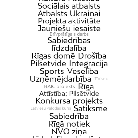
Sociālais atbalsts
Atbalsts Ukrainai
Projekta aktivitāte
Jauniešu iesaiste
Brīvprātīgais darbs
Sabiedrības
līdzdalība
Rīgas domē
Drošība
Pilsētvide
Integrācija
Sports
Veselība
Uzņēmējdarbība
Tūrisms
Rīga
RAIC projekts
Attīstība; Pilsētvide
Konkursa projekts
Satiksme
Latviešu valodas kursi
Sabiedrība
Rīgā notiek
NVO ziņa