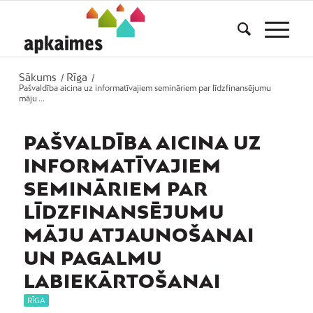
Sākums
Rīga
/
/
Pašvaldība aicina uz informatīvajiem semināriem par līdzfinansējumu
māju ...
PAŠVALDĪBA AICINA UZ
INFORMATĪVAJIEM
SEMINĀRIEM PAR
LĪDZFINANSĒJUMU
MĀJU ATJAUNOŠANAI
UN PAGALMU
LABIEKĀRTOŠANAI
RĪGA