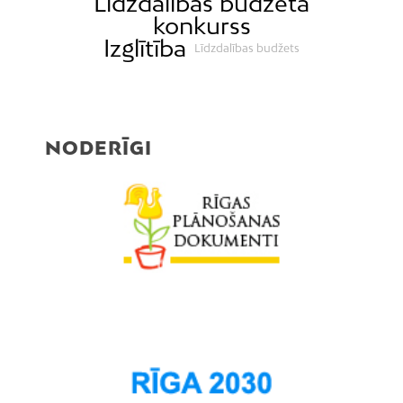
Līdzdalības budžeta
konkurss
Izglītība
Līdzdalības budžets
NODERĪGI