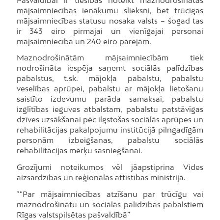
mājsaimniecības ienākumu slieksni, bet trūcīgas
mājsaimniecības statusu nosaka valsts – šogad tas
ir 343 eiro pirmajai un vienīgajai personai
mājsaimniecībā un 240 eiro pārējām.
Maznodrošinātām mājsaimniecībām tiek
nodrošināta iespēja saņemt sociālās palīdzības
pabalstus, t.sk. mājokļa pabalstu, pabalstu
veselības aprūpei, pabalstu ar mājokļa lietošanu
saistīto izdevumu parāda samaksai, pabalstu
izglītības ieguves atbalstam, pabalstu patstāvīgas
dzīves uzsākšanai pēc ilgstošas sociālās aprūpes un
rehabilitācijas pakalpojumu institūcijā pilngadīgām
personām izbeigšanas, pabalstu sociālās
rehabilitācijas mērķu sasniegšanai.
Grozījumi noteikumos vēl jāapstiprina Vides
aizsardzības un reģionālās attīstības ministrijā.
*“Par mājsaimniecības atzīšanu par trūcīgu vai
maznodrošinātu un sociālās palīdzības pabalstiem
Rīgas valstspilsētas pašvaldībā”