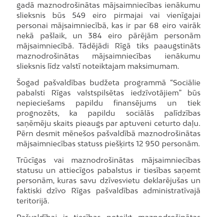
gadā maznodrošinātas mājsaimniecības ienākumu
slieksnis būs 549 eiro pirmajai vai vienīgajai
personai mājsaimniecībā, kas ir par 68 eiro vairāk
nekā pašlaik, un 384 eiro pārējām personām
mājsaimniecībā. Tādējādi Rīgā tiks paaugstināts
maznodrošinātas mājsaimniecības ienākumu
slieksnis līdz valstī noteiktajam maksimumam.
Šogad pašvaldības budžeta programmā “Sociālie
pabalsti Rīgas valstspilsētas iedzīvotājiem” būs
nepieciešams papildu finansējums un tiek
prognozēts, ka papildu sociālās palīdzības
saņēmēju skaits pieaugs par aptuveni ceturto daļu.
Pērn desmit mēnešos pašvaldībā maznodrošinātas
mājsaimniecības statuss piešķirts 12 950 personām.
Trūcīgas vai maznodrošinātas mājsaimniecības
statusu un attiecīgos pabalstus ir tiesības saņemt
personām, kuras savu dzīvesvietu deklarējušas un
faktiski dzīvo Rīgas pašvaldības administratīvajā
teritorijā.
Pašvaldībai ir tiesības noteikt maznodrošinātas