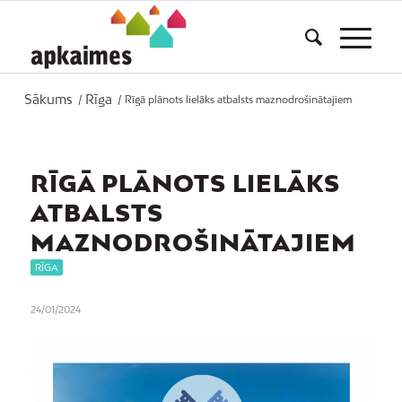
Sākums
Rīga
/
/
Rīgā plānots lielāks atbalsts maznodrošinātajiem
RĪGĀ PLĀNOTS LIELĀKS
ATBALSTS
MAZNODROŠINĀTAJIEM
RĪGA
24/01/2024