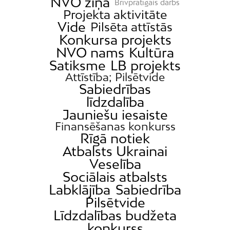
NVO ziņa
Brīvprātīgais darbs
Projekta aktivitāte
Vide
Pilsēta attīstās
Konkursa projekts
NVO nams
Kultūra
Satiksme
LB projekts
Attīstība; Pilsētvide
Sabiedrības
līdzdalība
Jauniešu iesaiste
Finansēšanas konkurss
Rīgā notiek
Atbalsts Ukrainai
Veselība
Sociālais atbalsts
Labklājība
Sabiedrība
Pilsētvide
Līdzdalības budžeta
konkurss