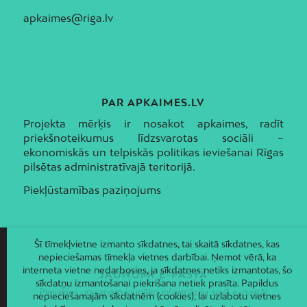
apkaimes@riga.lv
PAR APKAIMES.LV
Projekta mērķis ir nosakot apkaimes, radīt
priekšnoteikumus līdzsvarotas sociāli –
ekonomiskās un telpiskās politikas ieviešanai Rīgas
pilsētas administratīvajā teritorijā.
Piekļūstamības paziņojums
Šī tīmekļvietne izmanto sīkdatnes, tai skaitā sīkdatnes, kas
nepieciešamas tīmekļa vietnes darbībai. Ņemot vērā, ka
interneta vietne nedarbosies, ja sīkdatnes netiks izmantotas, šo
JAUNUMI E-PASTĀ
sīkdatņu izmantošanai piekrišana netiek prasīta. Papildus
Piesakies un saņem jaunāko informāciju savā e-pastā!
nepieciešamajām sīkdatnēm (cookies), lai uzlabotu vietnes