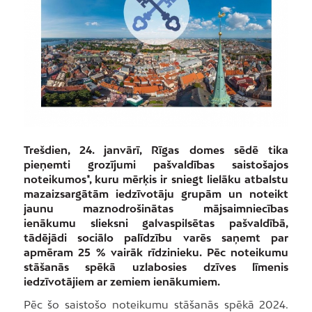
Trešdien, 24. janvārī, Rīgas domes sēdē tika
pieņemti grozījumi pašvaldības saistošajos
noteikumos*, kuru mērķis ir sniegt lielāku atbalstu
mazaizsargātām iedzīvotāju grupām un noteikt
jaunu maznodrošinātas mājsaimniecības
ienākumu slieksni galvaspilsētas pašvaldībā,
tādējādi sociālo palīdzību varēs saņemt par
apmēram 25 % vairāk rīdzinieku. Pēc noteikumu
stāšanās spēkā uzlabosies dzīves līmenis
iedzīvotājiem ar zemiem ienākumiem.
Pēc šo saistošo noteikumu stāšanās spēkā 2024.