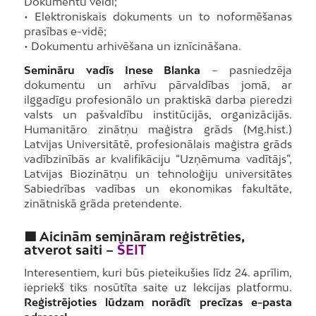
Dokumentu veidi;
• Elektroniskais dokuments un to noformēšanas
prasības e-vidē;
• Dokumentu arhivēšana un iznīcināšana.
Semināru vadīs Inese Blanka
– pasniedzēja
dokumentu un arhīvu pārvaldības jomā, ar
ilggadīgu profesionālo un praktiskā darba pieredzi
valsts un pašvaldību institūcijās, organizācijās.
Humanitāro zinātņu maģistra grāds (Mg.hist.)
Latvijas Universitātē, profesionālais maģistra grāds
vadībzinībās ar kvalifikāciju “Uzņēmuma vadītājs”,
Latvijas Biozinātņu un tehnoloģiju universitātes
Sabiedrības vadības un ekonomikas fakultāte,
zinātniskā grāda pretendente.
🟪
Aicinām semināram reģistrēties,
atverot saiti
–
ŠEIT
Interesentiem, kuri būs pieteikušies līdz 24. aprīlim,
iepriekš tiks nosūtīta saite uz lekcijas platformu.
Reģistrējoties lūdzam norādīt precīzas e-pasta