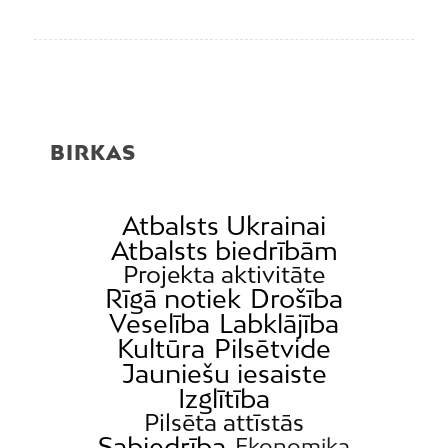
BIRKAS
Atbalsts Ukrainai
Atbalsts biedrībām
Projekta aktivitāte
Rīgā notiek
Drošība
Veselība
Labklājība
Kultūra
Pilsētvide
Jauniešu iesaiste
Izglītība
Pilsēta attīstās
Sabiedrība
Ekonomika