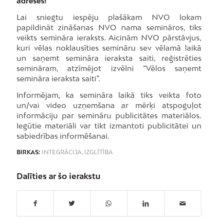
adreses!
Lai sniegtu iespēju plašākam NVO lokam
papildināt zināšanas NVO nama semināros, tiks
veikts semināra ieraksts. Aicinām NVO pārstāvjus,
kuri vēlas noklausīties semināru sev vēlamā laikā
un saņemt semināra ieraksta saiti, reģistrēties
semināram, atzīmējot izvēlni “Vēlos saņemt
semināra ieraksta saiti”.
Informējam, ka semināra laikā tiks veikta foto
un/vai video uzņemšana ar mērķi atspoguļot
informāciju par semināru publicitātes materiālos.
Iegūtie materiāli var tikt izmantoti publicitātei un
sabiedrības informēšanai.
BIRKAS:
INTEGRĀCIJA
,
IZGLĪTĪBA
Dalīties ar šo ierakstu