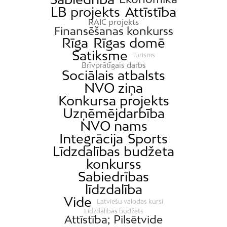
LB projekts
Attīstība
RAIC projekts
Finansēšanas konkurss
Rīga
Rīgas domē
Satiksme
Tūrisms
Brīvprātīgais darbs
Sociālais atbalsts
NVO ziņa
Konkursa projekts
Uzņēmējdarbība
NVO nams
Integrācija
Sports
Līdzdalības budžeta
konkurss
Sabiedrības
līdzdalība
Vide
Latviešu valodas kursi
Līdzdalības budžets
Attīstība; Pilsētvide