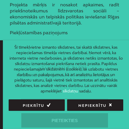
Projekta mērķis ir nosakot apkaimes, radīt
priekšnoteikumus līdzsvarotas sociāli –
ekonomiskās un telpiskās politikas ieviešanai Rīgas
pilsētas administratīvajā teritorijā.
Piekļūstamības paziņojums
Šī tīmekļvietne izmanto sīkdatnes, tai skaitā sīkdatnes, kas
nepieciešamas tīmekļa vietnes darbībai. Ņemot vērā, ka
interneta vietne nedarbosies, ja sīkdatnes netiks izmantotas, šo
sīkdatņu izmantošanai piekrišana netiek prasīta. Papildus
JAUNUMI E-PASTĀ
nepieciešamajām sīkdatnēm (cookies), lai uzlabotu vietnes
darbību un pakalpojumus, kā arī analizētu lietotājus un
Piesakies un saņem jaunāko informāciju savā e-pastā!
pielāgotu saturu, šajā vietnē tiek izmantotas arī analītiskās
sīkdatnes, kas analizē vietnes darbību. Lai uzzinātu vairāk
apmeklējiet
sīkdatņu
sadaļu.
PIEKRĪTU
NEPIEKRĪTU