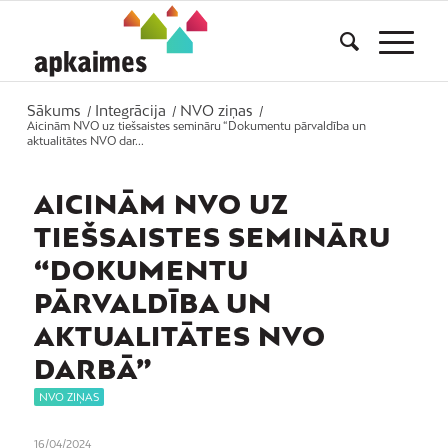
Sākums
Integrācija
NVO ziņas
/
/
/
Aicinām NVO uz tiešsaistes semināru “Dokumentu pārvaldība un
aktualitātes NVO dar...
AICINĀM NVO UZ
TIEŠSAISTES SEMINĀRU
“DOKUMENTU
PĀRVALDĪBA UN
AKTUALITĀTES NVO
DARBĀ”
NVO ZIŅAS
16/04/2024