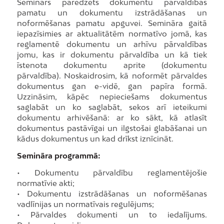
Seminārs paredzēts dokumentu pārvaldības
pamatu un dokumentu izstrādāšanas un
noformēšanas pamatu apguvei. Semināra gaitā
iepazīsimies ar aktualitātēm normatīvo jomā, kas
reglamentē dokumentu un arhīvu pārvaldības
jomu, kas ir dokumentu pārvaldība un kā tiek
īstenota dokumentu aprite (dokumentu
pārvaldība). Noskaidrosim, kā noformēt pārvaldes
dokumentus gan e-vidē, gan papīra formā.
Uzzināsim, kāpēc nepieciešams dokumentus
saglabāt un ko saglabāt, sekos arī ieteikumi
dokumentu arhivēšanā: ar ko sākt, kā atlasīt
dokumentus pastāvīgai un ilgstošai glabāšanai un
kādus dokumentus un kad drīkst iznīcināt.
Semināra programmā:
• Dokumentu pārvaldību reglamentējošie
normatīvie akti;
• Dokumentu izstrādāšanas un noformēšanas
vadlīnijas un normatīvais regulējums;
• Pārvaldes dokumenti un to iedalījums.