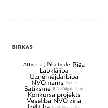
BIRKAS
Rīga
Attīstība; Pilsētvide
Labklājība
Uzņēmējdarbība
NVO nams
Tūrisms
Satiksme
Brīvprātīgais darbs
Konkursa projekts
Veselība
NVO ziņa
Izglītība
Līdzdalības budžets