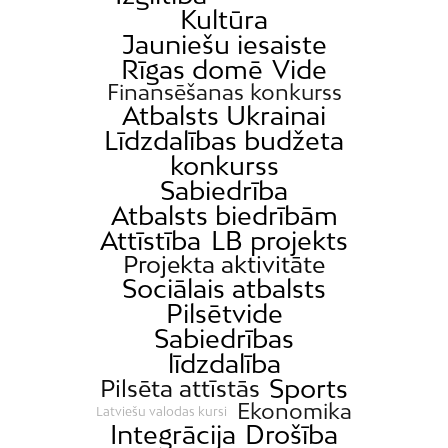
Kultūra
Jauniešu iesaiste
Rīgas domē
Vide
Finansēšanas konkurss
Atbalsts Ukrainai
Līdzdalības budžeta
konkurss
Sabiedrība
Atbalsts biedrībām
Attīstība
LB projekts
Projekta aktivitāte
Sociālais atbalsts
Pilsētvide
Sabiedrības
līdzdalība
Sports
Pilsēta attīstās
Ekonomika
Latviešu valodas kursi
Integrācija
Drošība