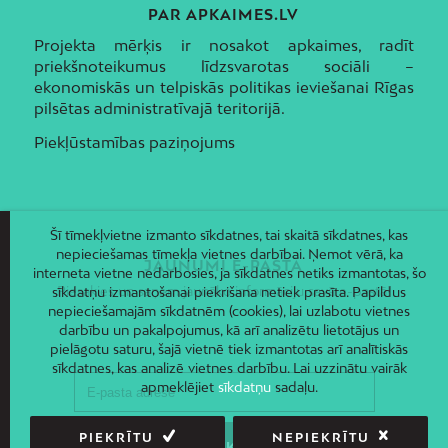
PAR APKAIMES.LV
Projekta mērķis ir nosakot apkaimes, radīt
priekšnoteikumus līdzsvarotas sociāli –
ekonomiskās un telpiskās politikas ieviešanai Rīgas
pilsētas administratīvajā teritorijā.
Piekļūstamības paziņojums
Šī tīmekļvietne izmanto sīkdatnes, tai skaitā sīkdatnes, kas
nepieciešamas tīmekļa vietnes darbībai. Ņemot vērā, ka
JAUNUMI E-PASTĀ
interneta vietne nedarbosies, ja sīkdatnes netiks izmantotas, šo
Piesakies un saņem jaunāko informāciju savā e-pastā!
sīkdatņu izmantošanai piekrišana netiek prasīta. Papildus
nepieciešamajām sīkdatnēm (cookies), lai uzlabotu vietnes
darbību un pakalpojumus, kā arī analizētu lietotājus un
pielāgotu saturu, šajā vietnē tiek izmantotas arī analītiskās
sīkdatnes, kas analizē vietnes darbību. Lai uzzinātu vairāk
apmeklējiet
sīkdatņu
sadaļu.
PIEKRĪTU
NEPIEKRĪTU