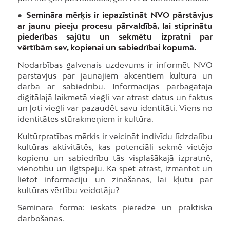
●
Semināra mērķis ir iepazīstināt NVO pārstāvjus
ar jaunu pieeju procesu pārvaldībā, lai stiprinātu
piederības sajūtu un sekmētu izpratni par
vērtībām sev, kopienai un sabiedrībai kopumā.
Nodarbības galvenais uzdevums ir informēt NVO
pārstāvjus par jaunajiem akcentiem kultūrā un
darbā ar sabiedrību. Informācijas pārbagātajā
digitālajā laikmetā viegli var atrast datus un faktus
un ļoti viegli var pazaudēt savu identitāti. Viens no
identitātes stūrakmeņiem ir kultūra.
Kultūrpratības mērķis ir veicināt indivīdu līdzdalību
kultūras aktivitātēs, kas potenciāli sekmē vietējo
kopienu un sabiedrību tās visplašākajā izpratnē,
vienotību un ilgtspēju. Kā spēt atrast, izmantot un
lietot informāciju un zināšanas, lai kļūtu par
kultūras vērtību veidotāju?
Semināra forma: ieskats pieredzē un praktiska
darbošanās.