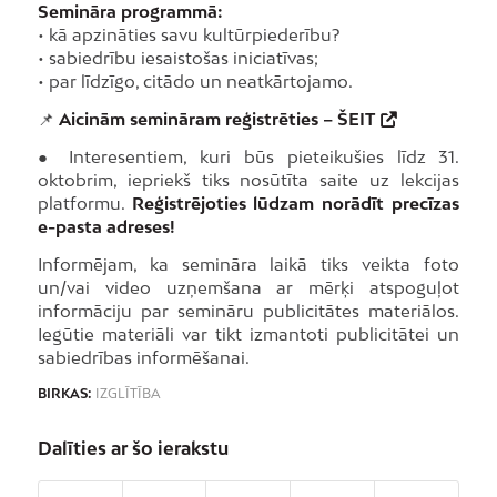
Semināra programmā:
• kā apzināties savu kultūrpiederību?
• sabiedrību iesaistošas iniciatīvas;
• par līdzīgo, citādo un neatkārtojamo.
📌
Aicinām semināram reģistrēties –
ŠEIT
● Interesentiem, kuri būs pieteikušies līdz 31.
oktobrim, iepriekš tiks nosūtīta saite uz lekcijas
platformu.
Reģistrējoties lūdzam norādīt precīzas
e-pasta adreses!
Informējam, ka semināra laikā tiks veikta foto
un/vai video uzņemšana ar mērķi atspoguļot
informāciju par semināru publicitātes materiālos.
Iegūtie materiāli var tikt izmantoti publicitātei un
sabiedrības informēšanai.
BIRKAS:
IZGLĪTĪBA
Dalīties ar šo ierakstu