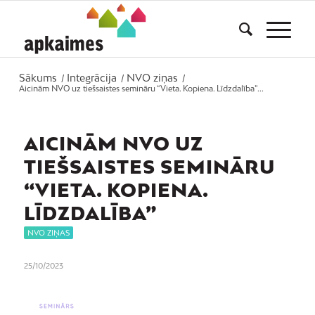
Sākums
Integrācija
NVO ziņas
/
/
/
Aicinām NVO uz tiešsaistes semināru “Vieta. Kopiena. Līdzdalība”...
AICINĀM NVO UZ
TIEŠSAISTES SEMINĀRU
“VIETA. KOPIENA.
LĪDZDALĪBA”
NVO ZIŅAS
25/10/2023