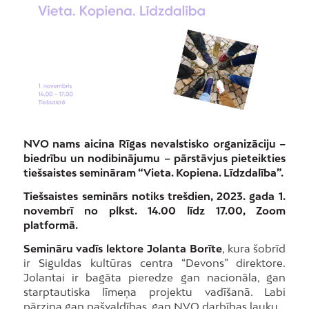
NVO nams aicina Rīgas nevalstisko organizāciju –
biedrību un nodibinājumu – pārstāvjus pieteikties
tiešsaistes semināram “Vieta. Kopiena. Līdzdalība”.
Tiešsaistes seminārs notiks trešdien, 2023. gada 1.
novembrī no plkst. 14.00 līdz 17.00, Zoom
platformā.
Semināru vadīs lektore Jolanta Borīte
, kura šobrīd
ir Siguldas kultūras centra “Devons” direktore.
Jolantai ir bagāta pieredze gan nacionāla, gan
starptautiska līmeņa projektu vadīšanā. Labi
pārzina gan pašvaldības, gan NVO darbības lauku.