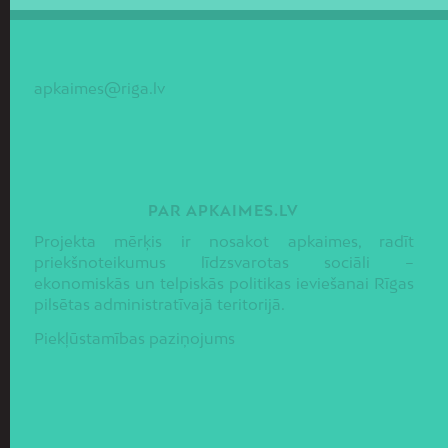
apkaimes@riga.lv
PAR APKAIMES.LV
Projekta mērķis ir nosakot apkaimes, radīt
priekšnoteikumus līdzsvarotas sociāli –
ekonomiskās un telpiskās politikas ieviešanai Rīgas
pilsētas administratīvajā teritorijā.
Piekļūstamības paziņojums