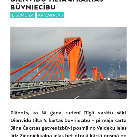
BŪVNIECĪBU
BIŠUMUIŽA
,
KATLAKALNS
Plānots, ka šā gada rudenī Rīgā varētu sākt
Dienvidu tilta 4. kārtas būvniecību – pirmajā kārtā
Jāņa Čakstes gatves izbūvi posmā no Valdeķu ielas
līdz Ziepniekkalna ielai, bet otrajā kārtā posmā no