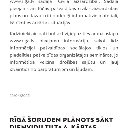
www.riga.lv sadaļā ’’Civilā aizsardzība’’. Sadaļā
pieejams arī Rīgas pašvaldības civilās aizsardzības
plāns un dažādi citi noderīgi informatīvie materiāli,
kā rīkoties ārkārtas situācijās.
Rīdzinieki aicināti būt aktīvi, iepazīties ar mājaslapā
www.riga.lv pieejamo informāciju, sekot līdz
informācijai pašvaldības sociālajos tīklos un
piedalīties pašvaldības organizētajos semināros, jo
informētība veicina drošības sajūtu un ļauj
izvairīties no pārpratumiem un kļūdām.
22/04/2025
RĪGĀ ŠORUDEN PLĀNOTS SĀKT
DIENVIDU TILTA 4. KĀRTAS