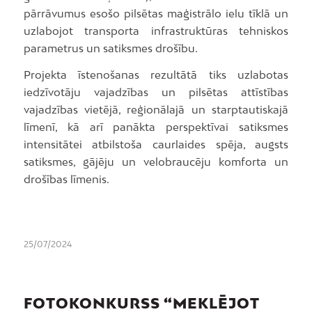
pārrāvumus esošo pilsētas maģistrālo ielu tīklā un
uzlabojot transporta infrastruktūras tehniskos
parametrus un satiksmes drošību.
Projekta īstenošanas rezultātā tiks uzlabotas
iedzīvotāju vajadzības un pilsētas attīstības
vajadzības vietējā, reģionālajā un starptautiskajā
līmenī, kā arī panākta perspektīvai satiksmes
intensitātei atbilstoša caurlaides spēja, augsts
satiksmes, gājēju un velobraucēju komforta un
drošības līmenis.
25/07/2024
FOTOKONKURSS “MEKLĒJOT