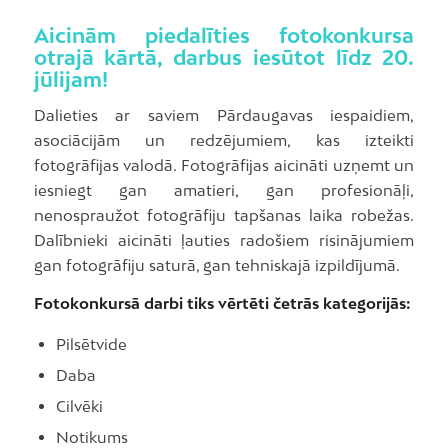
Aicinām piedalīties fotokonkursa
otrajā kārtā, darbus iesūtot līdz 20.
jūlijam!
Dalieties ar saviem Pārdaugavas iespaidiem,
asociācijām un redzējumiem, kas izteikti
fotogrāfijas valodā. Fotogrāfijas aicināti uzņemt un
iesniegt gan amatieri, gan profesionāļi,
nenospraužot fotogrāfiju tapšanas laika robežas.
Dalībnieki aicināti ļauties radošiem risinājumiem
gan fotogrāfiju saturā, gan tehniskajā izpildījumā.
Fotokonkursā darbi tiks vērtēti četrās kategorijās:
Pilsētvide
Daba
Cilvēki
Notikums