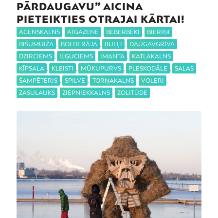
PĀRDAUGAVU” AICINA
PIETEIKTIES OTRAJAI KĀRTAI!
ĀGENSKALNS
,
ATGĀZENE
,
BEBERBEĶI
,
BIERIŅI
,
BIŠUMUIŽA
,
BOLDERĀJA
,
BUĻĻI
,
DAUGAVGRĪVA
,
DZIRCIEMS
,
IĻĢUCIEMS
,
IMANTA
,
KATLAKALNS
,
ĶĪPSALA
,
KLEISTI
,
MŪKUPURVS
,
PLESKODĀLE
,
SALAS
,
ŠAMPĒTERIS
,
SPILVE
,
TORŅAKALNS
,
VOLERI
,
ZASULAUKS
,
ZIEPNIEKKALNS
,
ZOLITŪDE