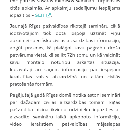
Pēc pauzes vasaras mēnešos semināri turpināsies
citās apkaimēs. Ar apkaimju sadalījumu iespējams
iepazīties –
ŠEIT
.
Jaunajā Rīgas pašvaldības rīkotajā semināru ciklā
iedzīvotājiem tiek dota iespēja uzzināt viņu
apkaimei specifisko civilās aizsardzības informāciju,
apgūt prasmes, kā pielāgot savu pagrabu droša
patvēruma vietai, kā salikt 72h somu un kā veicināt
savu mentālo noturību ārkārtas situācijā.
Iedzīvotāji arī saņem informāciju par iespējām
iesaistīties valsts aizsardzībā un citām civilās
pretošanās formām.
Pagājušajā gadā Rīgas domē notika astoņi semināri
par dažādām civilās aizsardzības tēmām. Rīgas
pašvaldība aicina ikvienu rīdzinieku iepazīties ar
aizvadīto semināru laikā apkopoto informāciju,
video ierakstiem pašvaldības mājaslapas