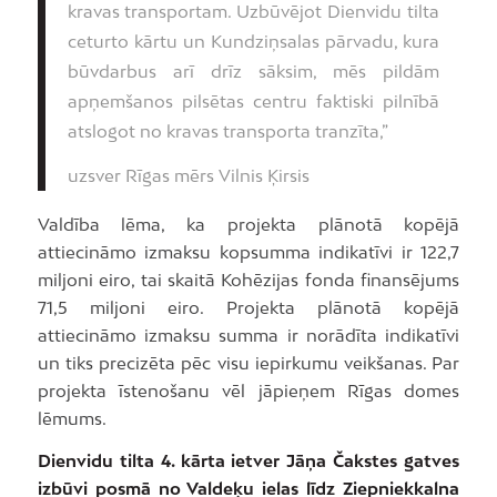
kravas transportam. Uzbūvējot Dienvidu tilta
ceturto kārtu un Kundziņsalas pārvadu, kura
būvdarbus arī drīz sāksim, mēs pildām
apņemšanos pilsētas centru faktiski pilnībā
atslogot no kravas transporta tranzīta,”
uzsver Rīgas mērs Vilnis Ķirsis
Valdība lēma, ka projekta plānotā kopējā
attiecināmo izmaksu kopsumma indikatīvi ir 122,7
miljoni eiro, tai skaitā Kohēzijas fonda finansējums
71,5 miljoni eiro. Projekta plānotā kopējā
attiecināmo izmaksu summa ir norādīta indikatīvi
un tiks precizēta pēc visu iepirkumu veikšanas. Par
projekta īstenošanu vēl jāpieņem Rīgas domes
lēmums.
Dienvidu tilta 4. kārta ietver Jāņa Čakstes gatves
izbūvi posmā no Valdeķu ielas līdz Ziepniekkalna