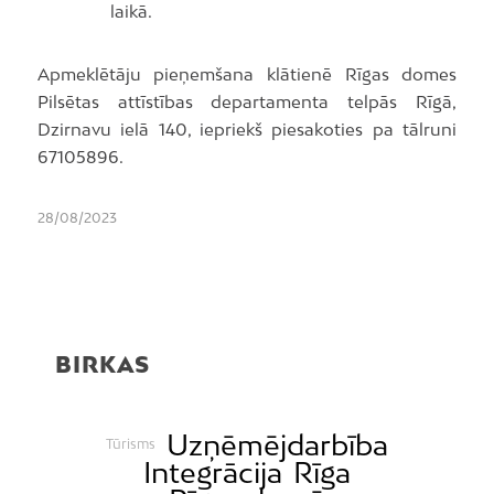
laikā.
Apmeklētāju pieņemšana klātienē Rīgas domes
Pilsētas attīstības departamenta telpās Rīgā,
Dzirnavu ielā 140, iepriekš piesakoties pa tālruni
67105896.
28/08/2023
BIRKAS
Uzņēmējdarbība
Tūrisms
Integrācija
Rīga