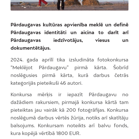
Pārdaugavas kultūras apvienība meklē un definē
Pārdaugavas identitāti un aicina to darīt arī
Pārdaugavas iedzīvotājus, viesus un
dokumentētājus.
2024. gada aprīlī tika izsludināta fotokonkursa
“Meklējot Pārdaugavu” pirmā kārta. Šobrīd
noslēgusies pirmā kārta, kurā darbus četrās
kategorijās pieteikuši 46 autori.
Konkursa mērķis ir iepazīt Pārdaugavu no
dažādiem rakursiem, pirmajā konkursa kārtā tam
pieteiktas jau vairāk kā 200 fotogrāfijas. Konkursa
noslēgumā darbus vērtēs žūrija, notiks arī skatītāju
balsojums. Konkursam noteikts arī balvu fonds,
kura kopējā vērtībā 1800 EUR.