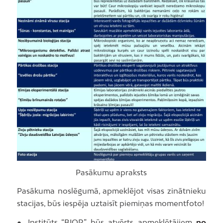
Pasākumu apraksts
Pasākuma noslēgumā, apmeklējot visas zinātnieku
stacijas, būs iespēja uztaisīt piemiņas momentfoto!
● Institūts “BIOR” būs atvērts apmeklētājiem
no