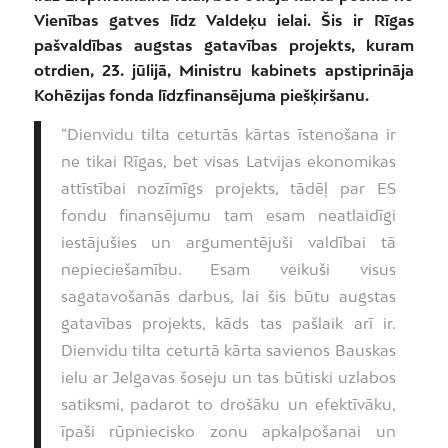
Vienības gatves līdz Valdeķu ielai. Šis ir Rīgas
pašvaldības augstas gatavības projekts, kuram
otrdien, 23. jūlijā, Ministru kabinets apstiprināja
Kohēzijas fonda līdzfinansējuma piešķiršanu.
“Dienvidu tilta ceturtās kārtas īstenošana ir
ne tikai Rīgas, bet visas Latvijas ekonomikas
attīstībai nozīmīgs projekts, tādēļ par ES
fondu finansējumu tam esam neatlaidīgi
iestājušies un argumentējuši valdībai tā
nepieciešamību. Esam veikuši visus
sagatavošanās darbus, lai šis būtu augstas
gatavības projekts, kāds tas pašlaik arī ir.
Dienvidu tilta ceturtā kārta savienos Bauskas
ielu ar Jelgavas šoseju un tas būtiski uzlabos
satiksmi, padarot to drošāku un efektīvāku,
īpaši rūpniecisko zonu apkalpošanai un