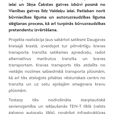
ielai un Jāņa Čakstes gatves izbūvi posmā no
Vienības gatves līdz Valdeķu ielai. Patlaban norit
būvniecības līguma un autoruzraudzības līguma
slēgšanas process, kā arī turpinās būvuzraudzības
pretendentu izvērtēšana.
Projekta realizācija ļaus sakārtot satiksmi Daugavas
kreisajā krastā, izveidojot tur pilnvērtīgu kravas
transporta tranzīta satiksmes apvedceļu, radot
alternatīvus maršrutus tranzīta un kravas
transportam. Kravas transports tiks atdalīts no
vietējās nozīmes sabiedriskā transporta plūsmām,
kā arī tiks atslogots pilsētas vēsturiskais centrs no
tranzīta un uz ostu ejošajām smagsvara kravu
plūsmām.
Tostarp tiks nodrošināta starptautiskā
savienojamība un iekļaušanās TEN-T tīklā (valsts
galveno autoceļu tīkls), novēršot infrastruktūras