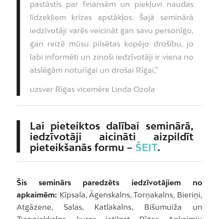
pastāstīs par finansēm un piekļuvi naudas
līdzekļiem krīzes apstākļos. Šajā seminārā
iedzīvotāji varēs veicināt gan savu personīgo,
gan reizē mūsu pilsētas kopējo drošību, jo
labi informēti un zinoši iedzīvotāji ir viena no
atslēgām noturīgai un drošai Rīgai,”
uzsver Rīgas vicemēre Linda Ozola
Lai pieteiktos dalībai seminārā,
iedzīvotāji aicināti aizpildīt
pieteikšanās formu
–
ŠEIT
.
Šis seminārs paredzēts iedzīvotājiem no
apkaimēm:
Ķīpsala, Āgenskalns, Torņakalns, Bieriņi,
Atgāzene, Salas, Katlakalns, Bišumuiža un