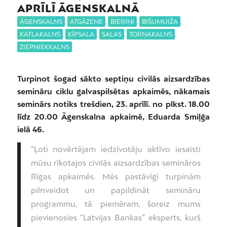
APRĪLĪ ĀGENSKALNĀ
ĀGENSKALNS
,
ATGĀZENE
,
BIERIŅI
,
BIŠUMUIŽA
,
KATLAKALNS
,
ĶĪPSALA
,
SALAS
,
TORŅAKALNS
,
ZIEPNIEKKALNS
Turpinot šogad sākto septiņu civilās aizsardzības
semināru ciklu galvaspilsētas apkaimēs, nākamais
seminārs notiks trešdien, 23. aprīlī. no plkst. 18.00
līdz 20.00 Āgenskalna apkaimē, Eduarda Smiļģa
ielā 46.
“Ļoti novērtējam iedzīvotāju aktīvo iesaisti
mūsu rīkotajos civilās aizsardzības semināros
Rīgas apkaimēs. Mēs pastāvīgi turpinām
pilnveidot un papildināt semināru
programmu, tā piemēram, šoreiz mums
pievienosies “Latvijas Bankas” eksperts, kurš