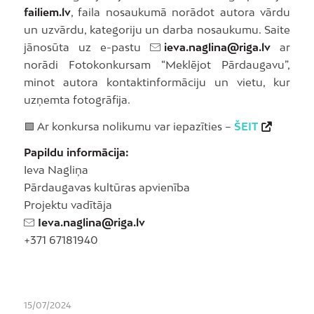
failiem.lv
, faila nosaukumā norādot autora vārdu
un uzvārdu, kategoriju un darba nosaukumu. Saite
jānosūta uz e-pastu
ieva.naglina@riga.lv
ar
norādi Fotokonkursam “Meklējot Pārdaugavu”,
minot autora kontaktinformāciju un vietu, kur
uzņemta fotogrāfija.
🟩 Ar konkursa nolikumu var iepazīties –
ŠEIT
Papildu informācija:
Ieva Nagliņa
Pārdaugavas kultūras apvienība
Projektu vadītāja
Ieva.naglina@riga.lv
+371 67181940
15/07/2024