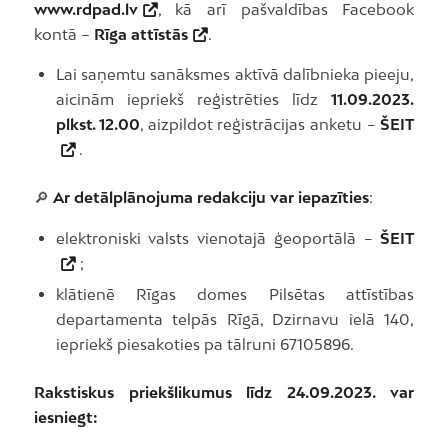
www.rdpad.lv
, kā arī pašvaldības Facebook
kontā –
Rīga attīstās
.
Lai saņemtu sanāksmes aktīvā dalībnieka pieeju,
aicinām iepriekš reģistrēties līdz
11.09.2023.
plkst. 12.00
, aizpildot reģistrācijas anketu –
ŠEIT
.
🔎
Ar detālplānojuma redakciju var iepazīties
:
elektroniski valsts vienotajā ģeoportālā –
ŠEIT
;
klātienē Rīgas domes Pilsētas attīstības
departamenta telpās Rīgā, Dzirnavu ielā 140,
iepriekš piesakoties pa tālruni 67105896.
Rakstiskus priekšlikumus līdz 24.09.2023. var
iesniegt: