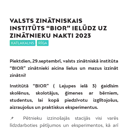
VALSTS ZINĀTNISKAIS
INSTITŪTS “BIOR” IELŪDZ UZ
ZINĀTNIEKU NAKTI 2023
KATLAKALNS
,
RĪGA
Piektdien, 29.septembrī, valsts zinātniskā institūta
“BIOR” zinātnieki aicina lielus un mazus izzināt
zinātni!
Institūtā “BIOR” ( Lejupes ielā 3) gaidīsim
skolēnus, skolotājus, ģimenes ar bērniem,
studentus, lai kopā piedzīvotu izglītojošus,
aizraujošus un praktiskus eksperimentus.
📌 Pētnieku izzinošajās stacijās visi varēs
līdzdarboties pētījumos un eksperimentos, kā arī