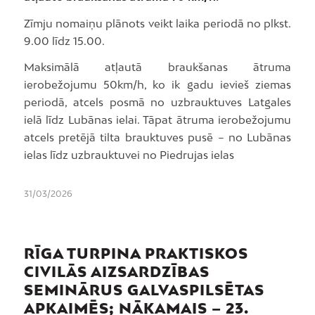
Zīmju nomaiņu plānots veikt laika periodā no plkst.
9.00 līdz 15.00.
Maksimālā atļautā braukšanas ātruma
ierobežojumu 50km/h, ko ik gadu ievieš ziemas
periodā, atcels posmā no uzbrauktuves Latgales
ielā līdz Lubānas ielai. Tāpat ātruma ierobežojumu
atcels pretējā tilta brauktuves pusē – no Lubānas
ielas līdz uzbrauktuvei no Piedrujas ielas
31/03/2026
RĪGA TURPINA PRAKTISKOS
CIVILĀS AIZSARDZĪBAS
SEMINĀRUS GALVASPILSĒTAS
APKAIMĒS; NĀKAMAIS – 23.