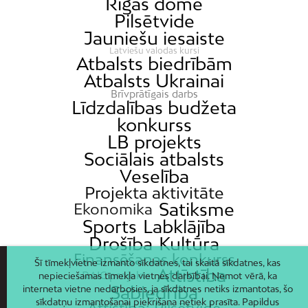
Rīgas domē
Pilsētvide
Jauniešu iesaiste
Latviešu valodas kursi
Atbalsts biedrībām
Atbalsts Ukrainai
Brīvprātīgais darbs
Līdzdalības budžeta
konkurss
LB projekts
Sociālais atbalsts
Veselība
Projekta aktivitāte
Satiksme
Ekonomika
Sports
Labklājība
Drošība
Kultūra
Finansēšanas konkurss
Šī tīmekļvietne izmanto sīkdatnes, tai skaitā sīkdatnes, kas
Attīstība
RAIC projekts
nepieciešamas tīmekļa vietnes darbībai. Ņemot vērā, ka
Sabiedrība
interneta vietne nedarbosies, ja sīkdatnes netiks izmantotas, šo
sīkdatņu izmantošanai piekrišana netiek prasīta. Papildus
Attīstība; Pilsētvide