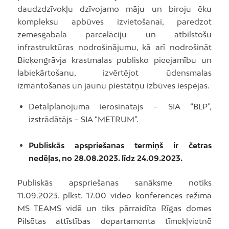
daudzdzīvokļu dzīvojamo māju un biroju ēku
kompleksu apbūves izvietošanai, paredzot
zemesgabala parcelāciju un atbilstošu
infrastruktūras nodrošinājumu, kā arī nodrošināt
Bieķengrāvja krastmalas publisko pieejamību un
labiekārtošanu, izvērtējot ūdensmalas
izmantošanas un jaunu piestātņu izbūves iespējas.
Detālplānojuma ierosinātājs – SIA “BLP”,
izstrādātājs – SIA “METRUM”.
Publiskās apspriešanas termiņš ir četras
nedēļas, no 28.08.2023. līdz 24.09.2023.
Publiskās apspriešanas sanāksme notiks
11.09.2023. plkst. 17.00 video konferences režīmā
MS TEAMS vidē un tiks pārraidīta Rīgas domes
Pilsētas attīstības departamenta tīmekļvietnē