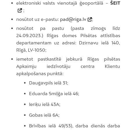
elektroniski valsts vienotajā ģeoportālā –
ŠEIT
;
nosūtot uz e-pastu:
pad@riga.lv
;
nosūtot pa pastu (pasta zīmogs līdz
24.09.2023.) Rīgas domes Pilsētas attīstības
departamentam uz adresi: Dzirnavu ielā 140,
Rīgā, LV-1050;
iemetot pastkastītē jebkurā Rīgas pilsētas
Apkaimju iedzīvotāju centra Klientu
apkalpošanas punktā:
Daugavpils ielā 31;
Eduarda Smiļģa ielā 46;
Ieriķu ielā 43A;
Gobas ielā 6A;
Brīvības ielā 49/53), darba dienās darba