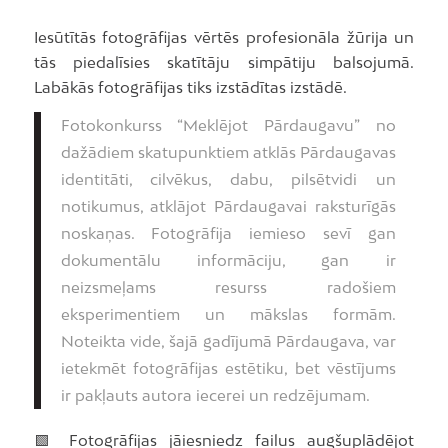
Iesūtītās fotogrāfijas vērtēs profesionāla žūrija un
tās piedalīsies skatītāju simpātiju balsojumā.
Labākās fotogrāfijas tiks izstādītas izstādē.
Fotokonkurss “Meklējot Pārdaugavu” no
dažādiem skatupunktiem atklās Pārdaugavas
identitāti, cilvēkus, dabu, pilsētvidi un
notikumus, atklājot Pārdaugavai raksturīgās
noskaņas. Fotogrāfija iemieso sevī gan
dokumentālu informāciju, gan ir
neizsmeļams resurss radošiem
eksperimentiem un mākslas formām.
Noteikta vide, šajā gadījumā Pārdaugava, var
ietekmēt fotogrāfijas estētiku, bet vēstījums
ir pakļauts autora iecerei un redzējumam.
🟩 Fotogrāfijas jāiesniedz failus augšuplādējot