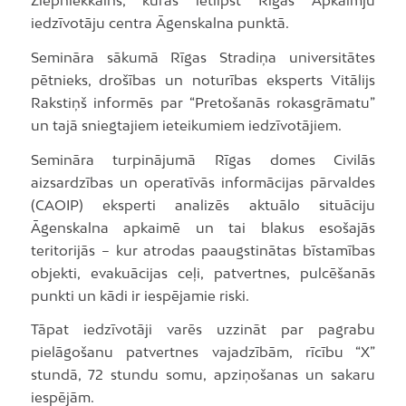
Ziepniekkalns, kuras ietilpst Rīgas Apkaimju
iedzīvotāju centra Āgenskalna punktā.
Semināra sākumā Rīgas Stradiņa universitātes
pētnieks, drošības un noturības eksperts Vitālijs
Rakstiņš informēs par “Pretošanās rokasgrāmatu”
un tajā sniegtajiem ieteikumiem iedzīvotājiem.
Semināra turpinājumā Rīgas domes Civilās
aizsardzības un operatīvās informācijas pārvaldes
(CAOIP) eksperti analizēs aktuālo situāciju
Āgenskalna apkaimē un tai blakus esošajās
teritorijās – kur atrodas paaugstinātas bīstamības
objekti, evakuācijas ceļi, patvertnes, pulcēšanās
punkti un kādi ir iespējamie riski.
Tāpat iedzīvotāji varēs uzzināt par pagrabu
pielāgošanu patvertnes vajadzībām, rīcību “X”
stundā, 72 stundu somu, apziņošanas un sakaru
iespējām.