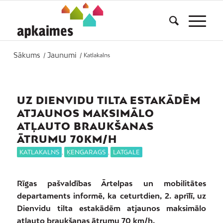
Sākums
Jaunumi
/
/
Katlakalns
UZ DIENVIDU TILTA ESTAKĀDĒM
ATJAUNOS MAKSIMĀLO
ATĻAUTO BRAUKŠANAS
ĀTRUMU 70KM/H
KATLAKALNS
,
ĶENGARAGS
,
LATGALE
Rīgas pašvaldības Ārtelpas un mobilitātes
departaments informē, ka ceturtdien, 2. aprīlī, uz
Dienvidu tilta estakādēm atjaunos maksimālo
atļauto braukšanas ātrumu 70 km/h.