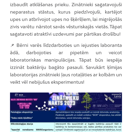
izbaudīt atklāšanas prieku. Zinātnieki sagatavojuši
neparastus stāstus, kurus piedzīvojuši, kartējot
upes un atbrīvojot upes no šķēršļiem, lai migrējošās
zivis varētu nārstot savās vēsturiskajās vietās. Tāpat
sagatavoti atraktīvi uzdevumi par pārtikas drošību!
📌 Bērni varēs līdzdarboties un iejusties laboranta
ādā, darbojoties ar pipetēm un veicot
laboratoriskas manipulācijas. Tāpat būs iespēja
izzināt baktēriju bagāto pasauli. Savukārt ķīmijas
laboratorijas zinātnieki ļaus rotaļāties ar kolbām un
veikt vēl nebijušus eksperimentus!