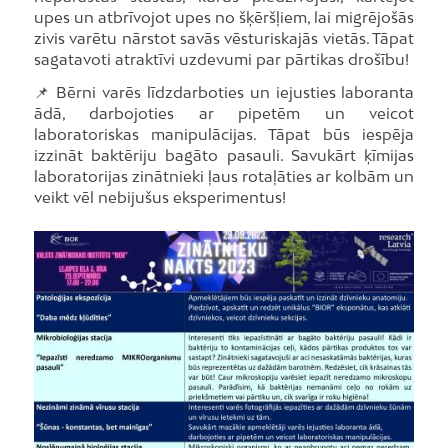
upes un atbrīvojot upes no šķēršļiem, lai migrējošās
zivis varētu nārstot savās vēsturiskajās vietās. Tāpat
sagatavoti atraktīvi uzdevumi par pārtikas drošību!
📌 Bērni varēs līdzdarboties un iejusties laboranta
ādā, darbojoties ar pipetēm un veicot
laboratoriskas manipulācijas. Tāpat būs iespēja
izzināt baktēriju bagāto pasauli. Savukārt ķīmijas
laboratorijas zinātnieki ļaus rotaļāties ar kolbām un
veikt vēl nebijušus eksperimentus!