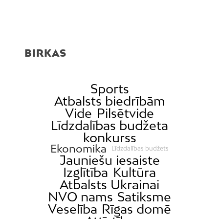
BIRKAS
Sports
Atbalsts biedrībām
Vide
Pilsētvide
Līdzdalības budžeta
konkurss
Ekonomika
Līdzdalības budžets
Jauniešu iesaiste
Izglītība
Kultūra
Atbalsts Ukrainai
NVO nams
Satiksme
Veselība
Rīgas domē