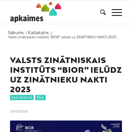
Sākums
Katlakalns
/
/
Valsts zinātniskais institūts “BIOR” ielūdz uz ZINĀTNIEKU NAKTI 2023...
VALSTS ZINĀTNISKAIS
INSTITŪTS “BIOR” IELŪDZ
UZ ZINĀTNIEKU NAKTI
2023
KATLAKALNS
,
RĪGA
26/09/2023