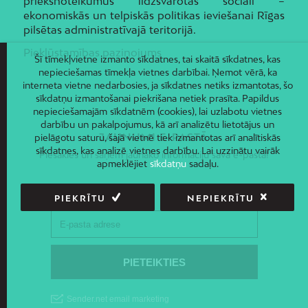
priekšnoteikumus līdzsvarotas sociāli –
ekonomiskās un telpiskās politikas ieviešanai Rīgas
pilsētas administratīvajā teritorijā.
Piekļūstamības paziņojums
Šī tīmekļvietne izmanto sīkdatnes, tai skaitā sīkdatnes, kas
nepieciešamas tīmekļa vietnes darbībai. Ņemot vērā, ka
interneta vietne nedarbosies, ja sīkdatnes netiks izmantotas, šo
sīkdatņu izmantošanai piekrišana netiek prasīta. Papildus
nepieciešamajām sīkdatnēm (cookies), lai uzlabotu vietnes
darbību un pakalpojumus, kā arī analizētu lietotājus un
JAUNUMI E-PASTĀ
pielāgotu saturu, šajā vietnē tiek izmantotas arī analītiskās
sīkdatnes, kas analizē vietnes darbību. Lai uzzinātu vairāk
Piesakies un saņem jaunāko informāciju savā e-pastā!
apmeklējiet
sīkdatņu
sadaļu.
PIEKRĪTU
NEPIEKRĪTU