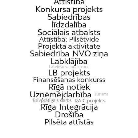
Attīstība
Konkursa projekts
Sabiedrības
līdzdalība
Sociālais atbalsts
Attīstība; Pilsētvide
Projekta aktivitāte
Sabiedrība
NVO ziņa
Labklājība
Latviešu valodas kursi
LB projekts
Finansēšanas konkurss
Rīgā notiek
Uzņēmējdarbība
Tūrisms
RAIC projekts
Brīvprātīgais darbs
Rīga
Integrācija
Drošība
Pilsēta attīstās