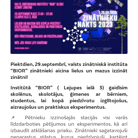
Piektdien, 29.septembrī, valsts zinātniskā institūta
“BIOR” zinātnieki aicina lielus un mazus izzināt
zinātni!
Institūtā “BIOR” ( Lejupes ielā 3) gaidīsim
skolēnus, skolotājus, ģimenes ar bērniem,
studentus, lai kopā piedzīvotu izglītojošus,
aizraujošus un praktiskus eksperimentus.
📌 Pētnieku izzinošajās stacijās visi varēs
līdzdarboties pētījumos un eksperimentos, kā arī
izbaudīt atklāšanas prieku. Zinātnieki sagatavojuši
neparastus stāstus, kurus piedzīvojuši, kartējot