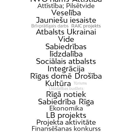
Attīstība; Pilsētvide
Veselība
Jauniešu iesaiste
RAIC projekts
Brīvprātīgais darbs
Atbalsts Ukrainai
Vide
Sabiedrības
līdzdalība
Sociālais atbalsts
Integrācija
Rīgas domē
Drošība
Kultūra
Tūrisms
Līdzdalības budžets
Rīgā notiek
Sabiedrība
Rīga
Ekonomika
LB projekts
Projekta aktivitāte
Finansēšanas konkurss