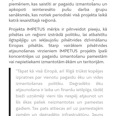
piemēriem, kas saistīti ar pagaidu izmantošanu un
apkopoti ieinteresēto pušu darba grupu
sanāksmēs, kas notiek periodiski visā projekta laikā
katrā iesaistītajā reģionā.
Projekta IMPETUS mērķis ir pilnveidot pieeju, kā
pilsētas un reģioni izstrādā politiku, lai atbalstītu
ilgtspējīgu un iekļaujošu pilsētvides dzīvināšanu
Eiropas pilsētās. Starp vairākiem pilsētvides
atjaunošanas virzieniem IMPETUS projekts īpaši
koncentrējas uz pagaidu izmantošanu pamestām
vai nepietiekami izmantotām ēkām un teritorijām.
“Tāpat kā visā Eiropā, arī Rīgā trūkst kopējas
izpratnes par vienotu pagaidu ēku un vides
izmantošanas politiku. Degradēto ēku
atjaunošana ir laika un finanšu ietilpīga, tādēļ
bieži uzņēmēji vieni tās nespēj atjaunot un
šīs ēkas paliek neizmantotas un pamestas
gadiem. Tas pats attiecas arī uz pamestajām
zemēm un degradēto infrastruktūru. Jauns