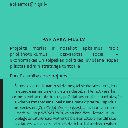
apkaimes@riga.lv
PAR APKAIMES.LV
Projekta mērķis ir nosakot apkaimes, radīt
priekšnoteikumus līdzsvarotas sociāli –
ekonomiskās un telpiskās politikas ieviešanai Rīgas
pilsētas administratīvajā teritorijā.
Piekļūstamības paziņojums
Šī tīmekļvietne izmanto sīkdatnes, tai skaitā sīkdatnes, kas
nepieciešamas tīmekļa vietnes darbībai. Ņemot vērā, ka
interneta vietne nedarbosies, ja sīkdatnes netiks izmantotas, šo
sīkdatņu izmantošanai piekrišana netiek prasīta. Papildus
nepieciešamajām sīkdatnēm (cookies), lai uzlabotu vietnes
JAUNUMI E-PASTĀ
darbību un pakalpojumus, kā arī analizētu lietotājus un
Piesakies un saņem jaunāko informāciju savā e-pastā!
pielāgotu saturu, šajā vietnē tiek izmantotas arī analītiskās
sīkdatnes, kas analizē vietnes darbību. Lai uzzinātu vairāk