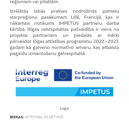
reģioniem vai pilsētām.
Izvēlētās labās prakses nodrošinās pamatu
starpreģionu pasākumam Lillē, Francijā, kas ir
nākamais notikums IMPETUS partneru darba
kārtībā. Rīgas valstspilsētas pašvaldība ir viens no
projekta partneriem un piedalās ar mērķi
pilnveidot Rīgas attīstības programmu 2022.–2027.
gadam kā galveno normatīvo ietvaru, kas atbalsta
pagaidu izmantošanu galvaspilsētā.
Logo
BIRKAS:
ATTĪSTĪBA
,
PILSĒTVIDE