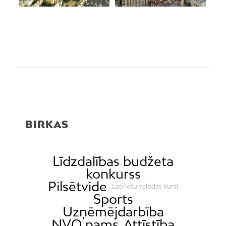
BIRKAS
Līdzdalības budžeta
konkurss
Pilsētvide
Latviešu valodas kursi
Sports
Uzņēmējdarbība
NVO nams
Attīstība