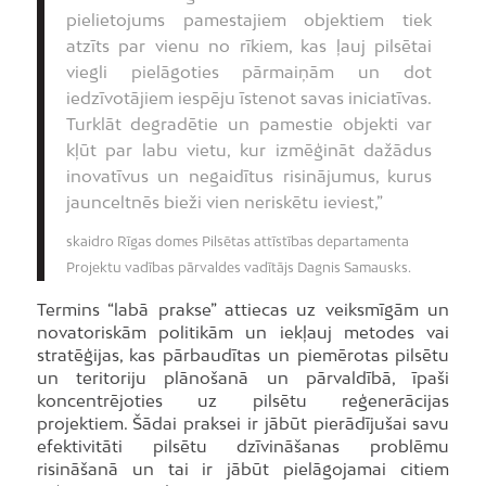
pielietojums pamestajiem objektiem tiek
atzīts par vienu no rīkiem, kas ļauj pilsētai
viegli pielāgoties pārmaiņām un dot
iedzīvotājiem iespēju īstenot savas iniciatīvas.
Turklāt degradētie un pamestie objekti var
kļūt par labu vietu, kur izmēģināt dažādus
inovatīvus un negaidītus risinājumus, kurus
jaunceltnēs bieži vien neriskētu ieviest,”
skaidro Rīgas domes Pilsētas attīstības departamenta
Projektu vadības pārvaldes vadītājs Dagnis Samausks.
Termins “labā prakse” attiecas uz veiksmīgām un
novatoriskām politikām un iekļauj metodes vai
stratēģijas, kas pārbaudītas un piemērotas pilsētu
un teritoriju plānošanā un pārvaldībā, īpaši
koncentrējoties uz pilsētu reģenerācijas
projektiem. Šādai praksei ir jābūt pierādījušai savu
efektivitāti pilsētu dzīvināšanas problēmu
risināšanā un tai ir jābūt pielāgojamai citiem