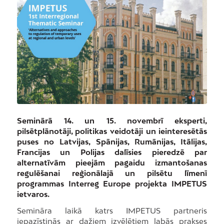
Seminārā 14. un 15. novembrī eksperti,
pilsētplānotāji, politikas veidotāji un ieinteresētās
puses no Latvijas, Spānijas, Rumānijas, Itālijas,
Francijas un Polijas dalīsies pieredzē par
alternatīvām pieejām pagaidu izmantošanas
regulēšanai reģionālajā un pilsētu līmenī
programmas Interreg Europe projekta IMPETUS
ietvaros.
Semināra laikā katrs IMPETUS partneris
iepazīstinās ar dažiem izvēlētiem labās prakses