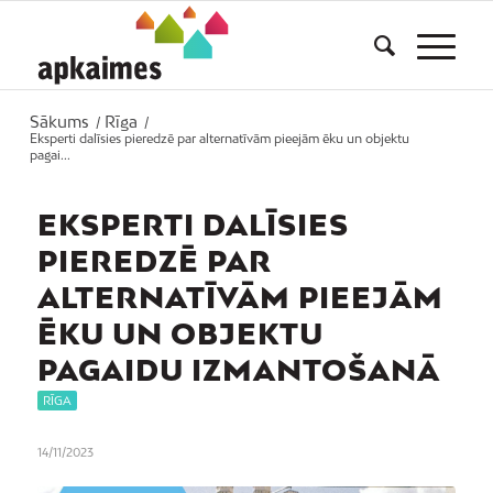
Sākums
Rīga
/
/
Eksperti dalīsies pieredzē par alternatīvām pieejām ēku un objektu
pagai...
EKSPERTI DALĪSIES
PIEREDZĒ PAR
ALTERNATĪVĀM PIEEJĀM
ĒKU UN OBJEKTU
PAGAIDU IZMANTOŠANĀ
RĪGA
14/11/2023