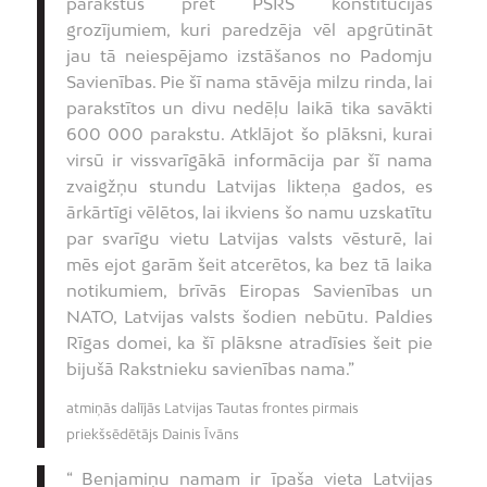
parakstus pret PSRS konstitūcijas
grozījumiem, kuri paredzēja vēl apgrūtināt
jau tā neiespējamo izstāšanos no Padomju
Savienības. Pie šī nama stāvēja milzu rinda, lai
parakstītos un divu nedēļu laikā tika savākti
600 000 parakstu. Atklājot šo plāksni, kurai
virsū ir vissvarīgākā informācija par šī nama
zvaigžņu stundu Latvijas likteņa gados, es
ārkārtīgi vēlētos, lai ikviens šo namu uzskatītu
par svarīgu vietu Latvijas valsts vēsturē, lai
mēs ejot garām šeit atcerētos, ka bez tā laika
notikumiem, brīvās Eiropas Savienības un
NATO, Latvijas valsts šodien nebūtu. Paldies
Rīgas domei, ka šī plāksne atradīsies šeit pie
bijušā Rakstnieku savienības nama.”
atmiņās dalījās Latvijas Tautas frontes pirmais
priekšsēdētājs Dainis Īvāns
“ Benjamiņu namam ir īpaša vieta Latvijas