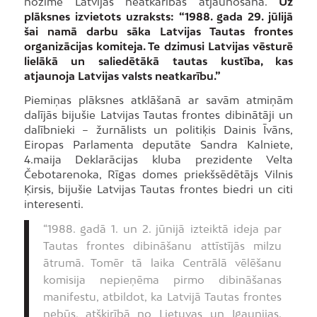
nozīme Latvijas neatkarības atjaunošanā.
Uz
plāksnes izvietots uzraksts:
“1988. gada 29. jūlijā
šai namā darbu sāka Latvijas Tautas frontes
organizācijas komiteja. Te dzimusi Latvijas vēsturē
lielākā un saliedētākā tautas kustība, kas
atjaunoja Latvijas valsts neatkarību.”
Piemiņas plāksnes atklāšanā ar savām atmiņām
dalījās bijušie Latvijas Tautas frontes dibinātāji un
dalībnieki – žurnālists un politiķis Dainis Īvāns,
Eiropas Parlamenta deputāte Sandra Kalniete,
4.maija Deklarācijas kluba prezidente Velta
Čebotarenoka, Rīgas domes priekšsēdētājs Vilnis
Ķirsis, bijušie Latvijas Tautas frontes biedri un citi
interesenti.
“1988. gadā 1. un 2. jūnijā izteiktā ideja par
Tautas frontes dibināšanu attīstījās milzu
ātrumā. Tomēr tā laika Centrālā vēlēšanu
komisija nepieņēma pirmo dibināšanas
manifestu, atbildot, ka Latvijā Tautas frontes
nebūs, atšķirībā no Lietuvas un Igaunijas.