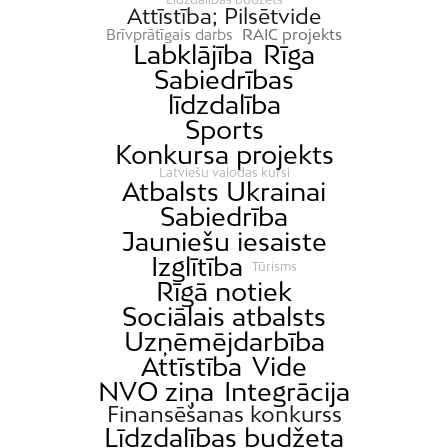
Attīstība; Pilsētvide
RAIC projekts
Brīvprātīgais darbs
Labklājība
Rīga
Sabiedrības
līdzdalība
Sports
Konkursa projekts
Latviešu valodas kursi
Atbalsts Ukrainai
Sabiedrība
Jauniešu iesaiste
Izglītība
Tūrisms
Rīgā notiek
Sociālais atbalsts
Uzņēmējdarbība
Attīstība
Vide
NVO ziņa
Integrācija
Finansēšanas konkurss
Līdzdalības budžeta