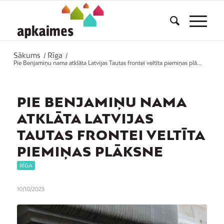
Sākums
Rīga
/
/
Pie Benjamiņu nama atklāta Latvijas Tautas frontei veltīta piemiņas plā...
PIE BENJAMIŅU NAMA
ATKLĀTA LATVIJAS
TAUTAS FRONTEI VELTĪTA
PIEMIŅAS PLĀKSNE
RĪGA
10/10/2023