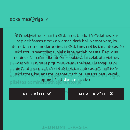
apkaimes@riga.lv
Šī tīmekļvietne izmanto sīkdatnes, tai skaitā sīkdatnes, kas
nepieciešamas tīmekļa vietnes darbībai. Ņemot vērā, ka
interneta vietne nedarbosies, ja sīkdatnes netiks izmantotas, šo
sīkdatņu izmantošanai piekrišana netiek prasīta. Papildus
PAR APKAIMES.LV
nepieciešamajām sīkdatnēm (cookies), lai uzlabotu vietnes
darbību un pakalpojumus, kā arī analizētu lietotājus un
Projekta mērķis ir nosakot apkaimes, radīt
pielāgotu saturu, šajā vietnē tiek izmantotas arī analītiskās
priekšnoteikumus līdzsvarotas sociāli –
sīkdatnes, kas analizē vietnes darbību. Lai uzzinātu vairāk
ekonomiskās un telpiskās politikas ieviešanai Rīgas
apmeklējiet
sīkdatņu
sadaļu.
pilsētas administratīvajā teritorijā.
Piekļūstamības paziņojums
PIEKRĪTU
NEPIEKRĪTU
JAUNUMI E-PASTĀ