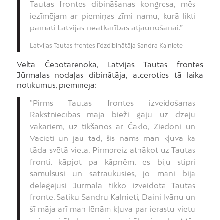
Tautas frontes dibināšanas kongresa, mēs
iezīmējam ar piemiņas zīmi namu, kurā likti
pamati Latvijas neatkarības atjaunošanai.”
Latvijas Tautas frontes līdzdibinātāja Sandra Kalniete
Velta Čebotarenoka, Latvijas Tautas frontes
Jūrmalas nodaļas dibinātāja, atceroties tā laika
notikumus, pieminēja:
“Pirms Tautas frontes izveidošanas
Rakstniecības mājā bieži gāju uz dzeju
vakariem, uz tikšanos ar Čaklo, Ziedoni un
Vācieti un jau tad, šis nams man kļuva kā
tāda svētā vieta. Pirmoreiz atnākot uz Tautas
fronti, kāpjot pa kāpnēm, es biju stipri
samulsusi un satraukusies, jo mani bija
deleģējusi Jūrmalā tikko izveidotā Tautas
fronte. Satiku Sandru Kalnieti, Daini Īvānu un
šī māja arī man lēnām kļuva par ierastu vietu