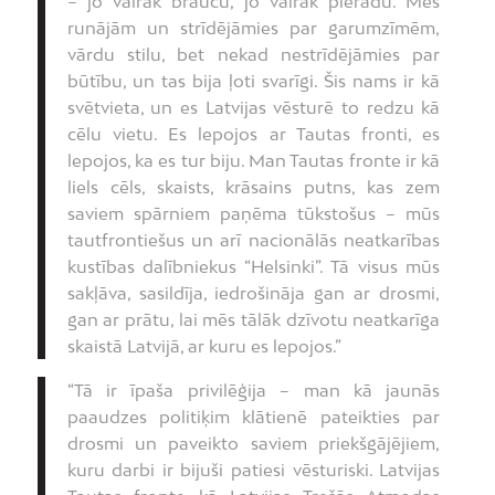
– jo vairāk braucu, jo vairāk pieradu. Mēs
runājām un strīdējāmies par garumzīmēm,
vārdu stilu, bet nekad nestrīdējāmies par
būtību, un tas bija ļoti svarīgi. Šis nams ir kā
svētvieta, un es Latvijas vēsturē to redzu kā
cēlu vietu. Es lepojos ar Tautas fronti, es
lepojos, ka es tur biju. Man Tautas fronte ir kā
liels cēls, skaists, krāsains putns, kas zem
saviem spārniem paņēma tūkstošus – mūs
tautfrontiešus un arī nacionālās neatkarības
kustības dalībniekus “Helsinki”. Tā visus mūs
sakļāva, sasildīja, iedrošināja gan ar drosmi,
gan ar prātu, lai mēs tālāk dzīvotu neatkarīga
skaistā Latvijā, ar kuru es lepojos.”
“Tā ir īpaša privilēģija – man kā jaunās
paaudzes politiķim klātienē pateikties par
drosmi un paveikto saviem priekšgājējiem,
kuru darbi ir bijuši patiesi vēsturiski. Latvijas