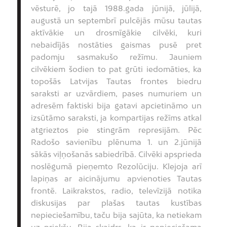
vēsturē, jo tajā 1988.gada jūnijā, jūlijā,
augustā un septembrī pulcējās mūsu tautas
aktīvākie un drosmīgākie cilvēki, kuri
nebaidījās nostāties gaismas pusē pret
padomju sasmakušo režīmu. Jauniem
cilvēkiem šodien to pat grūti iedomāties, ka
topošās Latvijas Tautas frontes biedru
saraksti ar uzvārdiem, pases numuriem un
adresēm faktiski bija gatavi apcietināmo un
izsūtāmo saraksti, ja kompartijas režīms atkal
atgrieztos pie stingrām represijām. Pēc
Radošo savienību plēnuma 1. un 2.jūnijā
sākās viļņošanās sabiedrībā. Cilvēki apsprieda
noslēgumā pieņemto Rezolūciju. Klejoja arī
lapiņas ar aicinājumu apvienoties Tautas
frontē. Laikrakstos, radio, televīzijā notika
diskusijas par plašas tautas kustības
nepieciešamību, taču bija sajūta, ka netiekam