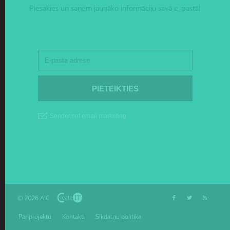
Piesakies un saņem jaunāko informāciju savā e-pastā!
© 2026 AIC
Par projektu
Kontakti
Sīkdatņu politika