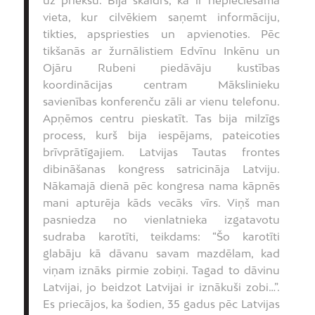
uz priekšu. Bija skaidrs, ka ir nepieciešama
vieta, kur cilvēkiem saņemt informāciju,
tikties, apspriesties un apvienoties. Pēc
tikšanās ar žurnālistiem Edvīnu Inkēnu un
Ojāru Rubeni piedāvāju kustības
koordinācijas centram Mākslinieku
savienības konferenču zāli ar vienu telefonu.
Apņēmos centru pieskatīt. Tas bija milzīgs
process, kurš bija iespējams, pateicoties
brīvprātīgajiem. Latvijas Tautas frontes
dibināšanas kongress satricināja Latviju.
Nākamajā dienā pēc kongresa nama kāpnēs
mani apturēja kāds vecāks vīrs. Viņš man
pasniedza no vienlatnieka izgatavotu
sudraba karotīti, teikdams: “Šo karotīti
glabāju kā dāvanu savam mazdēlam, kad
viņam iznāks pirmie zobiņi. Tagad to dāvinu
Latvijai, jo beidzot Latvijai ir iznākuši zobi…”.
Es priecājos, ka šodien, 35 gadus pēc Latvijas