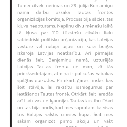
Tomēr cilvēki nerimās un 29. jūlijā Benjamiņu
namā darbu uzsāka Tautas frontes
organizācijas komiteja. Process bija sācies, tas
kļuva neapturams. Nepilnu divu mēnešu laikā
tā kļuva par 110 tūkstošu cilvēku lielu
sabiedriski politisku organizāciju, kas Latvijas
vēsturē vēl nebija bijusi un kura beigās
izkaroja Latvijas neatkarību. Arī pirmajās
dienās šeit, Benjamiņu namā, uzturējās
Latvijas Tautas fronte un man, kā tās
priekšsēdētājam, atmiņā ir palikušas vairākas
spilgtas epizodes. Pirmkārt, garās rindas, kas
šeit stāvēja, lai rakstītu iesniegumus par
iestāšanos Tautas frontē. Otrkārt, šeit ieradās
arī Lietuvas un Igaunijas Tautas kustību līderi
un tas bija brīdis, kad mēs sapratām, ka visas
trīs Baltijas valstis cīnīsies kopā. Šeit mēs
sākām organizēt pirmo akciju un vākt