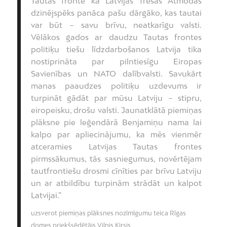
Tautas fronte kā Latvijas Trešās Atmodas
dzinējspēks panāca pašu dārgāko, kas tautai
var būt – savu brīvu, neatkarīgu valsti.
Vēlākos gados ar daudzu Tautas frontes
politiķu tiešu līdzdarbošanos Latvija tika
nostiprināta par pilntiesīgu Eiropas
Savienības un NATO dalībvalsti. Savukārt
manas paaudzes politiķu uzdevums ir
turpināt gādāt par mūsu Latviju – stipru,
eiropeisku, drošu valsti. Jaunatklātā piemiņas
plāksne pie leģendārā Benjamiņu nama lai
kalpo par apliecinājumu, ka mēs vienmēr
atceramies Latvijas Tautas frontes
pirmssākumus, tās sasniegumus, novērtējam
tautfrontiešu drosmi cīnīties par brīvu Latviju
un ar atbildību turpinām strādāt un kalpot
Latvijai.”
uzsverot piemiņas plāksnes nozīmīgumu teica Rīgas
domes priekšsēdētājs Vilnis Ķirsis