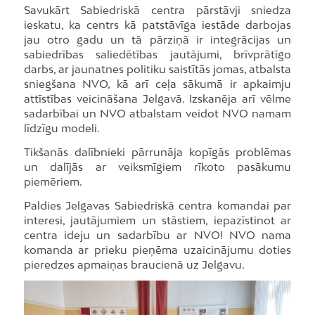
Savukārt Sabiedriskā centra pārstāvji sniedza
ieskatu, ka centrs kā patstāvīga iestāde darbojas
jau otro gadu un tā pārziņā ir integrācijas un
sabiedrības saliedētības jautājumi, brīvprātīgo
darbs, ar jaunatnes politiku saistītās jomas, atbalsta
sniegšana NVO, kā arī ceļa sākumā ir apkaimju
attīstības veicināšana Jelgavā. Izskanēja arī vēlme
sadarbībai un NVO atbalstam veidot NVO namam
līdzīgu modeli.
Tikšanās dalībnieki pārrunāja kopīgās problēmas
un dalījās ar veiksmīgiem rīkoto pasākumu
piemēriem.
Paldies Jelgavas Sabiedriskā centra komandai par
interesi, jautājumiem un stāstiem, iepazīstinot ar
centra ideju un sadarbību ar NVO! NVO nama
komanda ar prieku pieņēma uzaicinājumu doties
pieredzes apmaiņas braucienā uz Jelgavu.