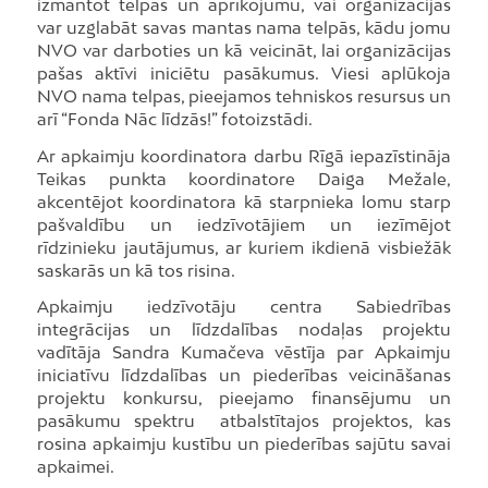
izmantot telpas un aprīkojumu, vai organizācijas
var uzglabāt savas mantas nama telpās, kādu jomu
NVO var darboties un kā veicināt, lai organizācijas
pašas aktīvi iniciētu pasākumus. Viesi aplūkoja
NVO nama telpas, pieejamos tehniskos resursus un
arī “Fonda Nāc līdzās!” fotoizstādi.
Ar apkaimju koordinatora darbu Rīgā iepazīstināja
Teikas punkta koordinatore Daiga Mežale,
akcentējot koordinatora kā starpnieka lomu starp
pašvaldību un iedzīvotājiem un iezīmējot
rīdzinieku jautājumus, ar kuriem ikdienā visbiežāk
saskarās un kā tos risina.
Apkaimju iedzīvotāju centra Sabiedrības
integrācijas un līdzdalības nodaļas projektu
vadītāja Sandra Kumačeva vēstīja par Apkaimju
iniciatīvu līdzdalības un piederības veicināšanas
projektu konkursu, pieejamo finansējumu un
pasākumu spektru atbalstītajos projektos, kas
rosina apkaimju kustību un piederības sajūtu savai
apkaimei.