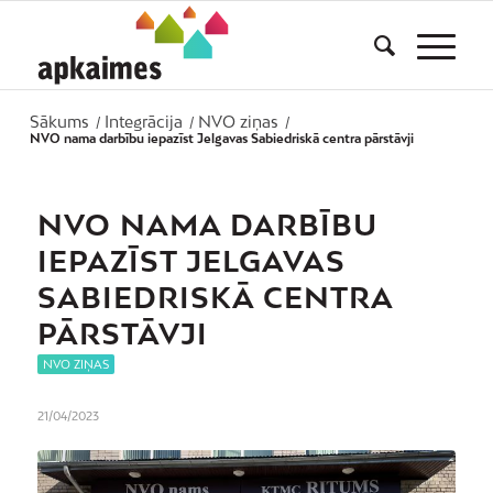
Sākums
Integrācija
NVO ziņas
/
/
/
NVO nama darbību iepazīst Jelgavas Sabiedriskā centra pārstāvji
NVO NAMA DARBĪBU
IEPAZĪST JELGAVAS
SABIEDRISKĀ CENTRA
PĀRSTĀVJI
NVO ZIŅAS
21/04/2023