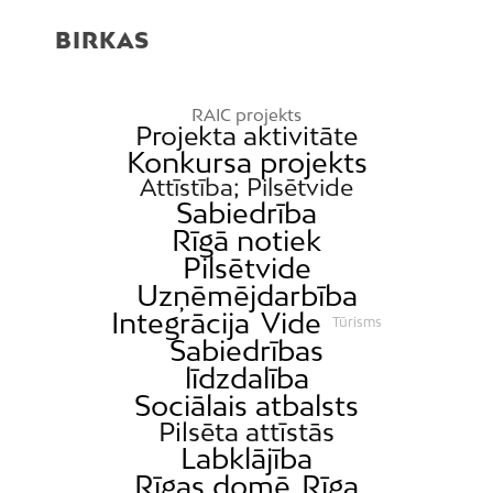
BIRKAS
RAIC projekts
Projekta aktivitāte
Konkursa projekts
Attīstība; Pilsētvide
Sabiedrība
Rīgā notiek
Pilsētvide
Uzņēmējdarbība
Integrācija
Vide
Tūrisms
Sabiedrības
līdzdalība
Sociālais atbalsts
Pilsēta attīstās
Labklājība
Rīgas domē
Rīga