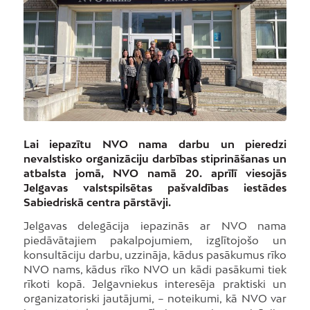
Lai iepazītu NVO nama darbu un pieredzi
nevalstisko organizāciju darbības stiprināšanas un
atbalsta jomā, NVO namā 20. aprīlī viesojās
Jelgavas valstspilsētas pašvaldības iestādes
Sabiedriskā centra pārstāvji.
Jelgavas delegācija iepazinās ar NVO nama
piedāvātajiem pakalpojumiem, izglītojošo un
konsultāciju darbu, uzzināja, kādus pasākumus rīko
NVO nams, kādus rīko NVO un kādi pasākumi tiek
rīkoti kopā. Jelgavniekus interesēja praktiski un
organizatoriski jautājumi, – noteikumi, kā NVO var