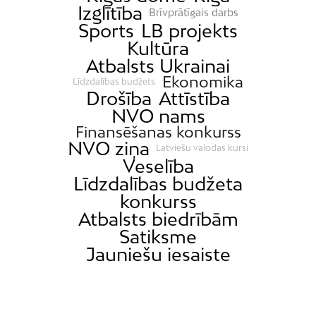
Izglītība
Brīvprātīgais darbs
Sports
LB projekts
Kultūra
Atbalsts Ukrainai
Ekonomika
Līdzdalības budžets
Drošība
Attīstība
NVO nams
Finansēšanas konkurss
NVO ziņa
Latviešu valodas kursi
Veselība
Līdzdalības budžeta
konkurss
Atbalsts biedrībām
Satiksme
Jauniešu iesaiste