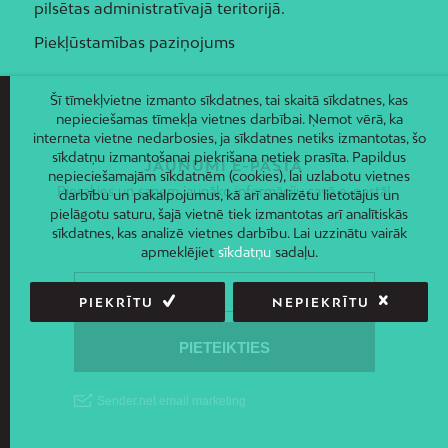
pilsētas administratīvajā teritorijā.
Piekļūstamības paziņojums
Šī tīmekļvietne izmanto sīkdatnes, tai skaitā sīkdatnes, kas
nepieciešamas tīmekļa vietnes darbībai. Ņemot vērā, ka
interneta vietne nedarbosies, ja sīkdatnes netiks izmantotas, šo
sīkdatņu izmantošanai piekrišana netiek prasīta. Papildus
JAUNUMI E-PASTĀ
nepieciešamajām sīkdatnēm (cookies), lai uzlabotu vietnes
Piesakies un saņem jaunāko informāciju savā e-pastā!
darbību un pakalpojumus, kā arī analizētu lietotājus un
pielāgotu saturu, šajā vietnē tiek izmantotas arī analītiskās
sīkdatnes, kas analizē vietnes darbību. Lai uzzinātu vairāk
apmeklējiet
sīkdatņu
sadaļu.
PIEKRĪTU
NEPIEKRĪTU