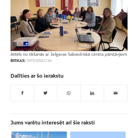
Attēls no tikšanās ar Jelgavas Sabiedriskā centra pārstāvjiem
BIRKAS:
INTEGRĀCIJA
Dalīties ar šo ierakstu
Jums varētu interesēt arī šie raksti