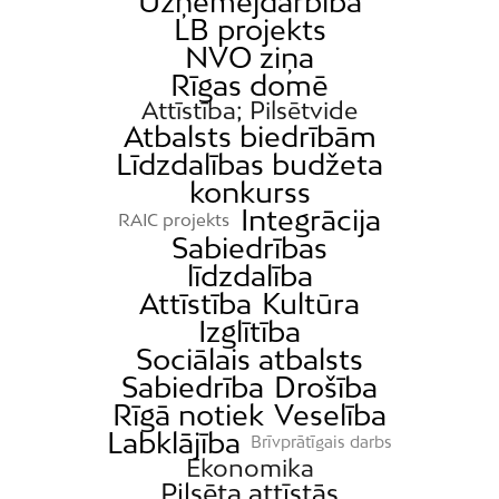
Uzņēmējdarbība
LB projekts
NVO ziņa
Rīgas domē
Attīstība; Pilsētvide
Atbalsts biedrībām
Līdzdalības budžeta
konkurss
Integrācija
RAIC projekts
Sabiedrības
līdzdalība
Attīstība
Kultūra
Izglītība
Sociālais atbalsts
Sabiedrība
Drošība
Rīgā notiek
Veselība
Labklājība
Brīvprātīgais darbs
Ekonomika
Pilsēta attīstās