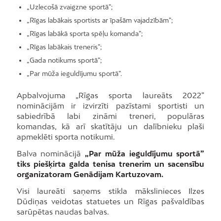
„Uzlecošā zvaigzne sportā”;
„Rīgas labākais sportists ar īpašām vajadzībām”;
„Rīgas labākā sporta spēļu komanda”;
„Rīgas labākais treneris”;
„Gada notikums sportā”;
„Par mūža ieguldījumu sportā”.
Apbalvojuma „Rīgas sporta laureāts 2022”
nominācijām ir izvirzīti pazīstami sportisti un
sabiedrībā labi zināmi treneri, populāras
komandas, kā arī skatītāju un dalībnieku plaši
apmeklēti sporta notikumi.
Balva nominācijā
„Par mūža ieguldījumu sportā”
tiks piešķirta galda tenisa trenerim un sacensību
organizatoram Genādijam Kartuzovam.
Visi laureāti saņems stikla mākslinieces Ilzes
Dūdiņas veidotas statuetes un Rīgas pašvaldības
sarūpētas naudas balvas.