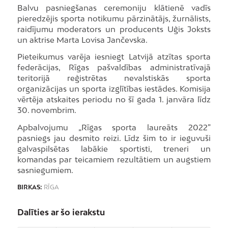
Balvu pasniegšanas ceremoniju klātienē vadīs
pieredzējis sporta notikumu pārzinātājs, žurnālists,
raidījumu moderators un producents Uģis Joksts
un aktrise Marta Lovisa Jančevska.
Pieteikumus varēja iesniegt Latvijā atzītas sporta
federācijas, Rīgas pašvaldības administratīvajā
teritorijā reģistrētas nevalstiskās sporta
organizācijas un sporta izglītības iestādes. Komisija
vērtēja atskaites periodu no šī gada 1. janvāra līdz
30. novembrim.
Apbalvojumu „Rīgas sporta laureāts 2022”
pasniegs jau desmito reizi. Līdz šim to ir ieguvuši
galvaspilsētas labākie sportisti, treneri un
komandas par teicamiem rezultātiem un augstiem
sasniegumiem.
BIRKAS:
RĪGA
Dalīties ar šo ierakstu