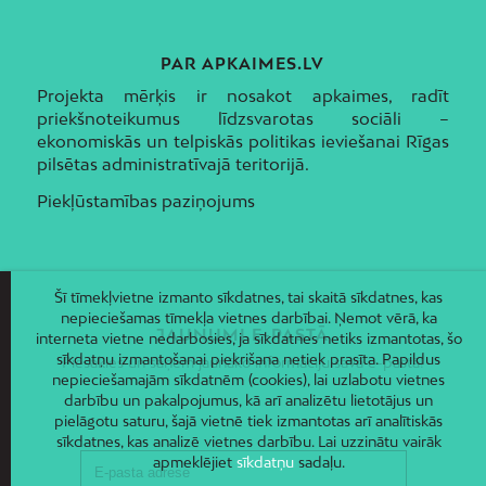
PAR APKAIMES.LV
Projekta mērķis ir nosakot apkaimes, radīt
priekšnoteikumus līdzsvarotas sociāli –
ekonomiskās un telpiskās politikas ieviešanai Rīgas
pilsētas administratīvajā teritorijā.
Piekļūstamības paziņojums
Šī tīmekļvietne izmanto sīkdatnes, tai skaitā sīkdatnes, kas
nepieciešamas tīmekļa vietnes darbībai. Ņemot vērā, ka
JAUNUMI E-PASTĀ
interneta vietne nedarbosies, ja sīkdatnes netiks izmantotas, šo
sīkdatņu izmantošanai piekrišana netiek prasīta. Papildus
Piesakies un saņem jaunāko informāciju savā e-pastā!
nepieciešamajām sīkdatnēm (cookies), lai uzlabotu vietnes
darbību un pakalpojumus, kā arī analizētu lietotājus un
pielāgotu saturu, šajā vietnē tiek izmantotas arī analītiskās
sīkdatnes, kas analizē vietnes darbību. Lai uzzinātu vairāk
apmeklējiet
sīkdatņu
sadaļu.