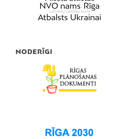
NVO nams
Rīga
Latviešu valodas kursi
Atbalsts Ukrainai
NODERĪGI