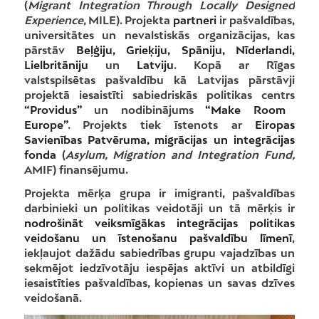
(
Migrant Integration Through Locally Designed
Experience
, MILE). Projekta
partneri
ir pašvaldības,
universitātes un nevalstiskās organizācijas, kas
pārstāv
Beļģiju, Grieķiju, Spāniju, Nīderlandi,
Lielbritāniju
un
Latviju
. Kopā ar Rīgas
valstspilsētas pašvaldību kā Latvijas pārstāvji
projektā iesaistīti sabiedriskās politikas centrs
“Providus”
un nodibinājums
“Make Room
Europe”
. Projekts tiek īstenots ar
Eiropas
Savienības Patvēruma, migrācijas un integrācijas
fonda
(
Asylum, Migration and Integration Fund,
AMIF) finansējumu.
Projekta mērķa grupa ir imigranti, pašvaldības
darbinieki un politikas veidotāji un tā mērķis ir
nodrošināt veiksmīgākas integrācijas politikas
veidošanu un īstenošanu pašvaldību līmenī
,
iekļaujot dažādu sabiedrības grupu vajadzības un
sekmējot iedzīvotāju iespējas aktīvi un atbildīgi
iesaistīties pašvaldības, kopienas un savas dzīves
veidošanā.