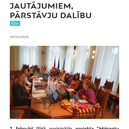
JAUTĀJUMIEM,
PĀRSTĀVJU DALĪBU
RĪGA
09/02/2023
7. februārī
Rīgā norisinājās
projekta
“Migrantu