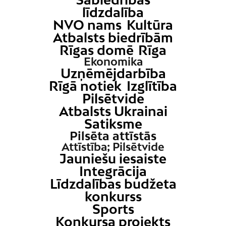
līdzdalība
NVO nams
Kultūra
Atbalsts biedrībām
Rīgas domē
Rīga
Ekonomika
Uzņēmējdarbība
Rīgā notiek
Izglītība
Pilsētvide
Atbalsts Ukrainai
Satiksme
Pilsēta attīstās
Attīstība; Pilsētvide
Jauniešu iesaiste
Integrācija
Līdzdalības budžeta
konkurss
Sports
Konkursa projekts