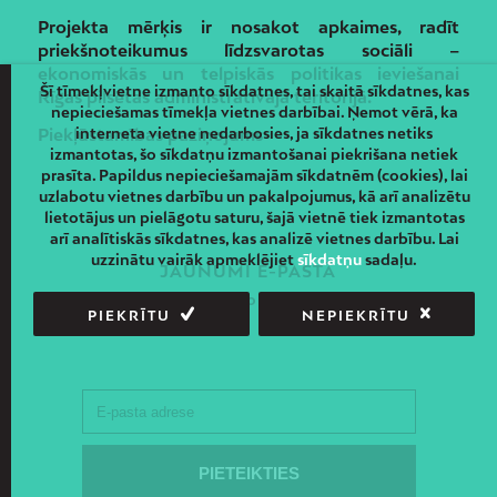
Projekta mērķis ir nosakot apkaimes, radīt
priekšnoteikumus līdzsvarotas sociāli –
ekonomiskās un telpiskās politikas ieviešanai
Šī tīmekļvietne izmanto sīkdatnes, tai skaitā sīkdatnes, kas
Rīgas pilsētas administratīvajā teritorijā.
nepieciešamas tīmekļa vietnes darbībai. Ņemot vērā, ka
interneta vietne nedarbosies, ja sīkdatnes netiks
Piekļūstamības paziņojums
izmantotas, šo sīkdatņu izmantošanai piekrišana netiek
prasīta. Papildus nepieciešamajām sīkdatnēm (cookies), lai
uzlabotu vietnes darbību un pakalpojumus, kā arī analizētu
lietotājus un pielāgotu saturu, šajā vietnē tiek izmantotas
arī analītiskās sīkdatnes, kas analizē vietnes darbību. Lai
uzzinātu vairāk apmeklējiet
sīkdatņu
sadaļu.
JAUNUMI E-PASTĀ
Piesakies un saņem jaunāko informāciju savā e-pastā!
PIEKRĪTU
NEPIEKRĪTU