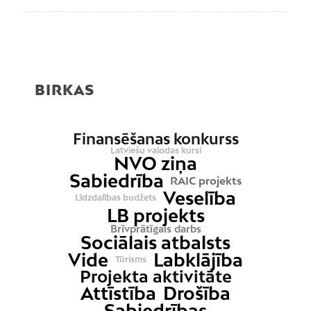
BIRKAS
Finansēšanas konkurss
Latviešu valodas kursi
NVO ziņa
Sabiedrība
RAIC projekts
Veselība
Līdzdalības budžets
LB projekts
Brīvprātīgais darbs
Sociālais atbalsts
Vide
Labklājība
Tūrisms
Projekta aktivitāte
Attīstība
Drošība
Sabiedrības