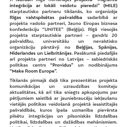
integrācija ar lokāli veidotu pieredzi” (
MILE)
starptautisko partneru tikšanās, ko organizēja
Rīgas valstspilsētas pašvaldība
sadarbībā ar
projekta vadošo partneri, Jauno Eiropas biznesa
konfederāciju “UNITEE” (Beļģija). Rīgā viesojās
projekta starptautiskie partneri – gandrīz 20
pašvaldību, universitāšu un nevalstisko
organizāciju pārstāvji no
Beļģijas, Spānijas,
Nīderlandes un Lielbritānijas
. Pasākumā piedalījās
arī projekta partneri no Latvijas – sabiedriskās
politikas centrs
“Providus”
un nodibinājums
“Make Room Europe”
.
Tikšanās pirmajā daļā tika prezentētas projekta
komunikācijas un uzraudzības komiteju
aktualitātes, kā arī tika sniegts apkopojums par
pētījumiem saistībā ar jauniebraucēju iekļaušanu
vietējās politikas veidošanā projektā iesaistītajās
pašvaldībās, kuros īpaša uzmanība pievērsta
pilsētu integrācijas un pilsoniskās līdzdalības
politikai, līdzdalības un dažādības mehānismiem.