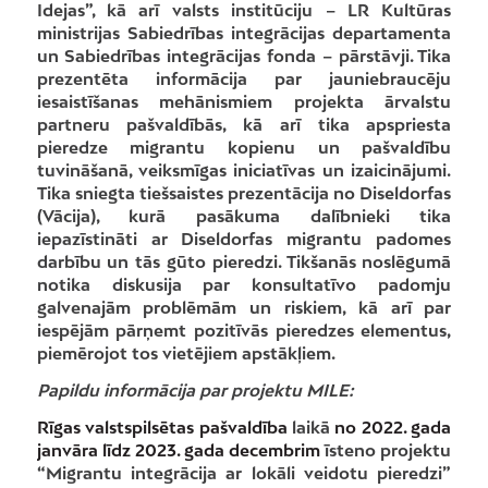
Idejas”, kā arī valsts institūciju – LR Kultūras
ministrijas Sabiedrības integrācijas departamenta
un Sabiedrības integrācijas fonda – pārstāvji. Tika
prezentēta informācija par jauniebraucēju
iesaistīšanas mehānismiem projekta ārvalstu
partneru pašvaldībās, kā arī tika apspriesta
pieredze migrantu kopienu un pašvaldību
tuvināšanā, veiksmīgas iniciatīvas un izaicinājumi.
Tika sniegta tiešsaistes prezentācija no Diseldorfas
(Vācija), kurā pasākuma dalībnieki tika
iepazīstināti ar Diseldorfas migrantu padomes
darbību un tās gūto pieredzi. Tikšanās noslēgumā
notika diskusija par konsultatīvo padomju
galvenajām problēmām un riskiem, kā arī par
iespējām pārņemt pozitīvās pieredzes elementus,
piemērojot tos vietējiem apstākļiem.
Papildu informācija par projektu MILE:
Rīgas valstspilsētas pašvaldība
laikā
no 2022. gada
janvāra līdz 2023. gada decembrim
īsteno projektu
“Migrantu integrācija ar lokāli veidotu pieredzi”