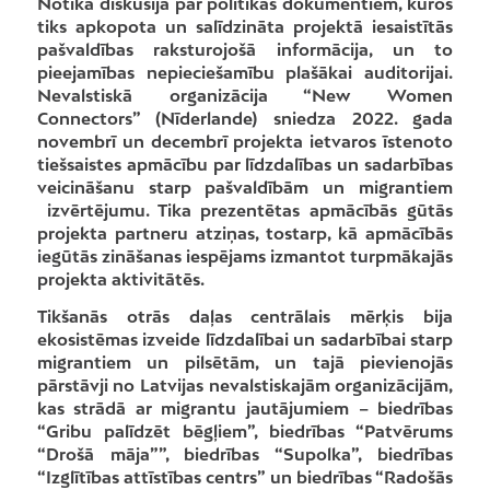
Notika diskusija par politikas dokumentiem, kuros
tiks apkopota un salīdzināta projektā iesaistītās
pašvaldības raksturojošā informācija, un to
pieejamības nepieciešamību plašākai auditorijai.
Nevalstiskā organizācija “New Women
Connectors” (Nīderlande) sniedza 2022. gada
novembrī un decembrī projekta ietvaros īstenoto
tiešsaistes apmācību par līdzdalības un sadarbības
veicināšanu starp pašvaldībām un migrantiem
izvērtējumu. Tika prezentētas apmācībās gūtās
projekta partneru atziņas, tostarp, kā apmācībās
iegūtās zināšanas iespējams izmantot turpmākajās
projekta aktivitātēs.
Tikšanās otrās daļas centrālais mērķis bija
ekosistēmas izveide līdzdalībai un sadarbībai starp
migrantiem un pilsētām, un tajā pievienojās
pārstāvji no Latvijas nevalstiskajām organizācijām,
kas strādā ar migrantu jautājumiem – biedrības
“Gribu palīdzēt bēgļiem”, biedrības “Patvērums
“Drošā māja””, biedrības “Supolka”, biedrības
“Izglītības attīstības centrs” un biedrības “Radošās