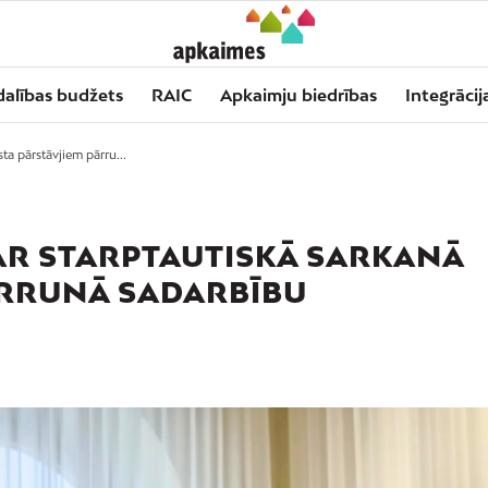
dalības budžets
RAIC
Apkaimju biedrības
Integrācij
ta pārstāvjiem pārru...
AR STARPTAUTISKĀ SARKANĀ
ĀRRUNĀ SADARBĪBU