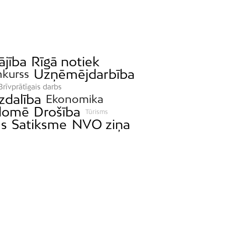
ājība
Rīgā notiek
Uzņēmējdarbība
nkurss
Brīvprātīgais darbs
zdalība
Ekonomika
 domē
Drošība
Tūrisms
s
Satiksme
NVO ziņa