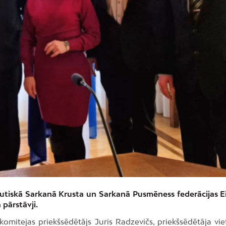
autiskā Sarkanā Krusta un Sarkanā Pusmēness federācijas E
 pārstāvji.
omitejas priekšsēdētājs Juris Radzevičs, priekšsēdētāja vie