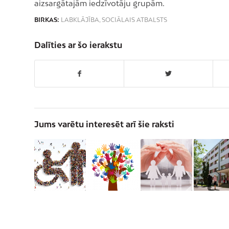
aizsargātajām iedzīvotāju grupām.
BIRKAS:
LABKLĀJĪBA
,
SOCIĀLAIS ATBALSTS
Dalīties ar šo ierakstu
Jums varētu interesēt arī šie raksti