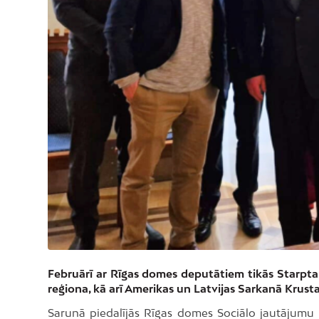
Februārī ar Rīgas domes deputātiem tikās Starpt
reģiona, kā arī Amerikas un Latvijas Sarkanā Krusta
Sarunā piedalījās Rīgas domes Sociālo jautājumu k