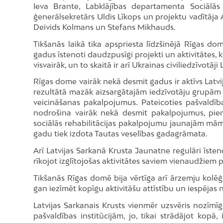
Ieva Brante, Labklājības departamenta Sociālās
ģenerālsekretārs Uldis Līkops un projektu vadītāja
Deivids Kolmans un Stefans Mikhauds.
Tikšanās laikā tika apspriesta līdzšinējā Rīgas do
gadus īstenoti daudzpusīgi projekti un aktivitātes, 
visvairāk, un to skaitā ir arī Ukrainas civiliedzīvotāji 
Rīgas dome vairāk nekā desmit gadus ir aktīvs Latv
rezultātā mazāk aizsargātajām iedzīvotāju grupām 
veicināšanas pakalpojumus. Pateicoties pašvaldība
nodrošina vairāk nekā desmit pakalpojumus, piemē
sociālās rehabilitācijas pakalpojumu jaunajām māmi
gadu tiek izdota Tautas veselības gadagrāmata.
Arī Latvijas Sarkanā Krusta Jaunatne regulāri īsten
rīkojot izglītojošas aktivitātes saviem vienaudžiem
Tikšanās Rīgas domē bija vērtīga arī ārzemju kolēģi
gan iezīmēt kopīgu aktivitāšu attīstību un iespējas 
Latvijas Sarkanais Krusts vienmēr uzsvēris nozīmīg
pašvaldības institūcijām, jo, tikai strādājot kopā,