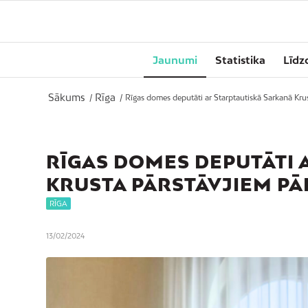
Jaunumi
Statistika
Līdz
Sākums
Rīga
/
/
Rīgas domes deputāti ar Starptautiskā Sarkanā Krus
RĪGAS DOMES DEPUTĀTI 
KRUSTA PĀRSTĀVJIEM P
RĪGA
13/02/2024