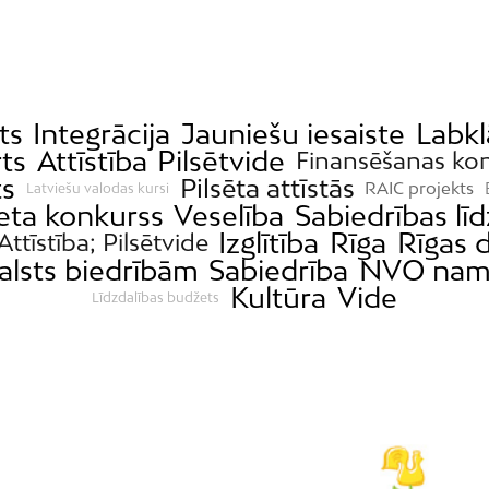
ts
Integrācija
Jauniešu iesaiste
Labkl
ts
Attīstība
Pilsētvide
Finansēšanas ko
ts
Pilsēta attīstās
RAIC projekts
Latviešu valodas kursi
eta konkurss
Veselība
Sabiedrības līd
Izglītība
Rīga
Rīgas
Attīstība; Pilsētvide
alsts biedrībām
Sabiedrība
NVO nam
Kultūra
Vide
Līdzdalības budžets