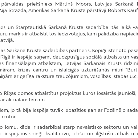
 pārvaldes priekšnieks Mārtiņš Moors, Latvijas Sarkanā 
 Aija Strazda, Amerikas Sarkanā Krusta pārstāvji Roberts Kau
mes un Starptautiskā Sarkanā Krusta sadarbība: tās laikā va
kuru mērķis ir atbalstīt tos iedzīvotājus, kam palīdzība nepie
Latvijā.
ijas Sarkanā Krusta sadarbības partneris. Kopīgi īstenoto pa
Rīgā ir iespēja saņemt daudzpusīgus sociālā atbalsta un ves
s finansiālajam atbalstam, Latvijas Sarkanais Krusts rīdzin
ram, krīzes centru un īslaicīgās uzturēšanās mītni “Burtn
ņām ar garīga rakstura traucējumiem, veselības istabas u.c.
o Rīgas domes atbalstītus projektus kuros iesaistās jaunieši,
 par aktuālām tēmām.
em, jo tā bija iespēja tuvāk iepazīties gan ar līdzšinējo sad
nākotnē.
o lomu, kāda ir sadarbībai starp nevalstisko sektoru un val
 ir iespējams sniegt kvalitatīvu, plašu un ilgstošu atbalstu