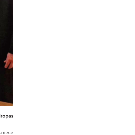
iropas
tniece