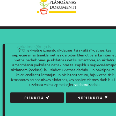
apkaimes@riga.lv
Šī tīmekļvietne izmanto sīkdatnes, tai skaitā sīkdatnes, kas
nepieciešamas tīmekļa vietnes darbībai. Ņemot vērā, ka internet
vietne nedarbosies, ja sīkdatnes netiks izmantotas, šo sīkdatņu
izmantošanai piekrišana netiek prasīta. Papildus nepieciešamaj
sīkdatnēm (cookies), lai uzlabotu vietnes darbību un pakalpojumu
kā arī analizētu lietotājus un pielāgotu saturu, šajā vietnē tiek
izmantotas arī analītiskās sīkdatnes, kas analizē vietnes darbību. L
uzzinātu vairāk apmeklējiet
sīkdatņu
sadaļu.
PIEKRĪTU
NEPIEKRĪTU