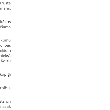
Krusta
fmans,
irākus
ciešama
sākumu
elības
iekiem
ieks”,
 Katru
 kopīgi
arbību,
sts un
 mazāk