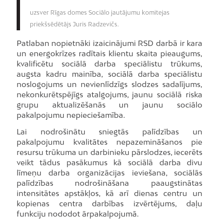
uzsver Rīgas domes Sociālo jautājumu komitejas
priekšsēdētājs Juris Radzevičs.
Patlaban nopietnāki izaicinājumi RSD darbā ir kara
un energokrīzes radītais klientu skaita pieaugums,
kvalificētu sociālā darba speciālistu trūkums,
augsta kadru mainība, sociālā darba speciālistu
noslogojums un nevienlīdzīgs slodzes sadalījums,
nekonkurētspējīgs atalgojums, jaunu sociālā riska
grupu aktualizēšanās un jaunu sociālo
pakalpojumu nepieciešamība.
Lai nodrošinātu sniegtās palīdzības un
pakalpojumu kvalitātes nepazemināšanos pie
resursu trūkuma un darbinieku pārslodzes, iecerēts
veikt tādus pasākumus kā sociālā darba divu
līmeņu darba organizācijas ieviešana, sociālās
palīdzības nodrošināšana paaugstinātas
intensitātes apstākļos, kā arī dienas centru un
kopienas centra darbības izvērtējums, daļu
funkciju nododot ārpakalpojumā.