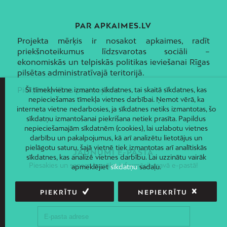
PAR APKAIMES.LV
Projekta mērķis ir nosakot apkaimes, radīt
priekšnoteikumus līdzsvarotas sociāli –
ekonomiskās un telpiskās politikas ieviešanai Rīgas
pilsētas administratīvajā teritorijā.
Piekļūstamības paziņojums
Šī tīmekļvietne izmanto sīkdatnes, tai skaitā sīkdatnes, kas
nepieciešamas tīmekļa vietnes darbībai. Ņemot vērā, ka
interneta vietne nedarbosies, ja sīkdatnes netiks izmantotas, šo
sīkdatņu izmantošanai piekrišana netiek prasīta. Papildus
nepieciešamajām sīkdatnēm (cookies), lai uzlabotu vietnes
darbību un pakalpojumus, kā arī analizētu lietotājus un
pielāgotu saturu, šajā vietnē tiek izmantotas arī analītiskās
JAUNUMI E-PASTĀ
sīkdatnes, kas analizē vietnes darbību. Lai uzzinātu vairāk
Piesakies un saņem jaunāko informāciju savā e-pastā!
apmeklējiet
sīkdatņu
sadaļu.
PIEKRĪTU
NEPIEKRĪTU