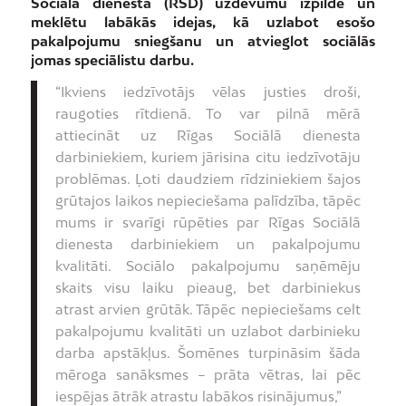
Sociālā dienesta (RSD) uzdevumu izpildē un
meklētu labākās idejas, kā uzlabot esošo
pakalpojumu sniegšanu un atvieglot sociālās
jomas speciālistu darbu.
“Ikviens iedzīvotājs vēlas justies droši,
raugoties rītdienā. To var pilnā mērā
attiecināt uz Rīgas Sociālā dienesta
darbiniekiem, kuriem jārisina citu iedzīvotāju
problēmas. Ļoti daudziem rīdziniekiem šajos
grūtajos laikos nepieciešama palīdzība, tāpēc
mums ir svarīgi rūpēties par Rīgas Sociālā
dienesta darbiniekiem un pakalpojumu
kvalitāti. Sociālo pakalpojumu saņēmēju
skaits visu laiku pieaug, bet darbiniekus
atrast arvien grūtāk. Tāpēc nepieciešams celt
pakalpojumu kvalitāti un uzlabot darbinieku
darba apstākļus. Šomēnes turpināsim šāda
mēroga sanāksmes – prāta vētras, lai pēc
iespējas ātrāk atrastu labākos risinājumus,”