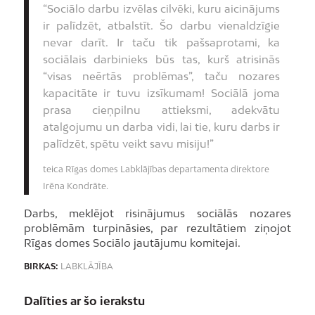
“Sociālo darbu izvēlas cilvēki, kuru aicinājums
ir palīdzēt, atbalstīt. Šo darbu vienaldzīgie
nevar darīt. Ir taču tik pašsaprotami, ka
sociālais darbinieks būs tas, kurš atrisinās
“visas neērtās problēmas”, taču nozares
kapacitāte ir tuvu izsīkumam! Sociālā joma
prasa cieņpilnu attieksmi, adekvātu
atalgojumu un darba vidi, lai tie, kuru darbs ir
palīdzēt, spētu veikt savu misiju!”
teica Rīgas domes Labklājības departamenta direktore
Irēna Kondrāte.
Darbs, meklējot risinājumus sociālās nozares
problēmām turpināsies, par rezultātiem ziņojot
Rīgas domes Sociālo jautājumu komitejai.
BIRKAS:
LABKLĀJĪBA
Dalīties ar šo ierakstu