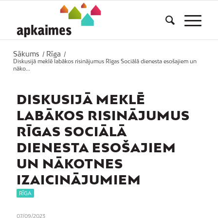
Sākums
Rīga
/
/
Diskusijā meklē labākos risinājumus Rīgas Sociālā dienesta esošajiem un
nāko...
DISKUSIJĀ MEKLĒ
LABĀKOS RISINĀJUMUS
RĪGAS SOCIĀLĀ
DIENESTA ESOŠAJIEM
UN NĀKOTNES
IZAICINĀJUMIEM
RĪGA
07/09/2023