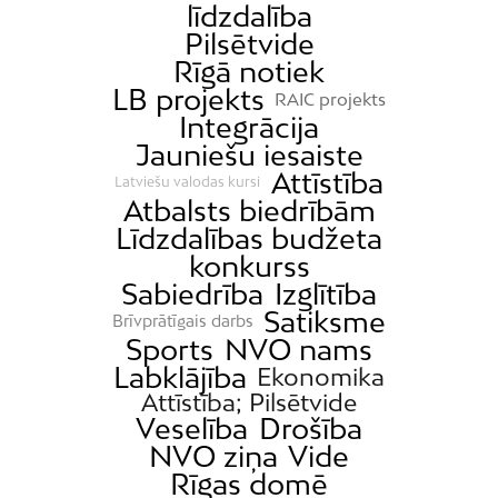
līdzdalība
Pilsētvide
Rīgā notiek
LB projekts
RAIC projekts
Integrācija
Jauniešu iesaiste
Attīstība
Latviešu valodas kursi
Atbalsts biedrībām
Līdzdalības budžeta
konkurss
Sabiedrība
Izglītība
Satiksme
Brīvprātīgais darbs
Sports
NVO nams
Labklājība
Ekonomika
Attīstība; Pilsētvide
Veselība
Drošība
NVO ziņa
Vide
Rīgas domē