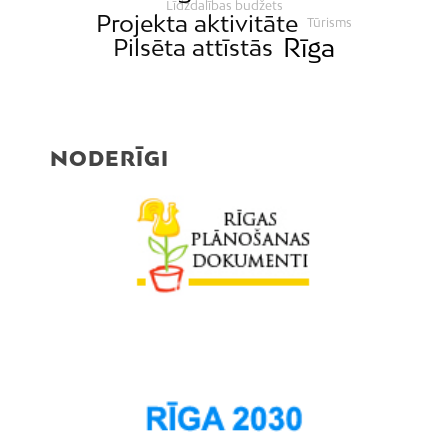
Līdzdalības budžets
Projekta aktivitāte
Tūrisms
Rīga
Pilsēta attīstās
NODERĪGI