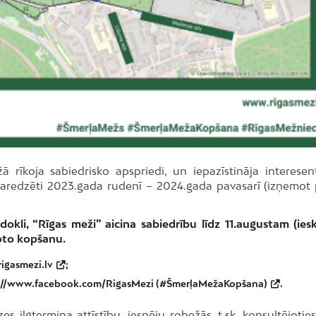
žā rīkoja sabiedrisko apspriedi, un iepazīstināja interesen
aredzēti 2023.gada rudenī – 2024.gada pavasarī (izņemot
dokli, “Rīgas meži” aicina sabiedrību līdz 11.augustam (iesk
oto kopšanu.
igasmezi.lv
;
://www.facebook.com/RigasMezi (#ŠmerļaMežaKopšana)
.
zes ilgtermiņa attīstību, iespēju robežās, t.sk. konsultējotie