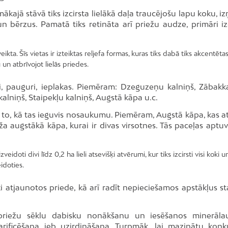
kajā stāvā tiks izcirsta lielākā daļa traucējošu lapu koku, i
 un bērzus. Pamatā tiks retināta arī priežu audze, primāri iz
veikta. Šīs vietas ir izteiktas reljefa formas, kuras tiks dabā tiks akcentēta
un atbrīvojot lielās priedes.
niņi, pauguri, ieplakas. Piemēram: Dzeguzeņu kalniņš, Zābakka
kalniņš, Staipekļu kalniņš, Augstā kāpa u.c.
par to, kā tas ieguvis nosaukumu. Piemēram, Augstā kāpa, kas 
a augstākā kāpa, kurai ir divas virsotnes. Tās paceļas aptuv
eidoti divi līdz 0,2 ha lieli atsevišķi atvērumi, kur tiks izcirsti visi koki u
idoties.
i atjaunotos priede, kā arī radīt nepieciešamos apstākļus sta
 priežu sēklu dabisku nonākšanu un iesēšanos minerāla
arificēšana jeb uzirdināšana. Turpmāk, lai mazinātu konk