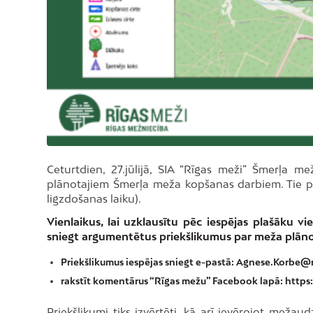
Ceturtdien, 27.jūlijā, SIA “Rīgas meži” Šmerļa me
plānotajiem Šmerļa meža kopšanas darbiem. Tie p
ligzdošanas laiku).
Vienlaikus, lai uzklausītu pēc iespējas plašāku vie
sniegt argumentētus priekšlikumus par meža plān
Priekšlikumus iespējas sniegt e-pastā:
Agnese.Korbe@r
rakstīt komentārus “Rīgas mežu” Facebook lapā:
https
Priekšlikumi tiks izvērtēti, kā arī ievērojot mežaud