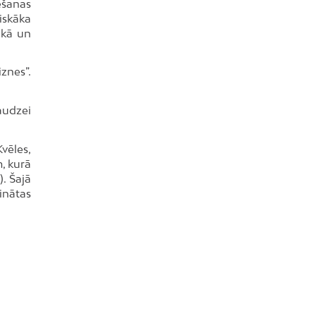
ēšanas
iskāka
ikā un
znes”.
žaudzei
vēles,
, kurā
. Šajā
inātas