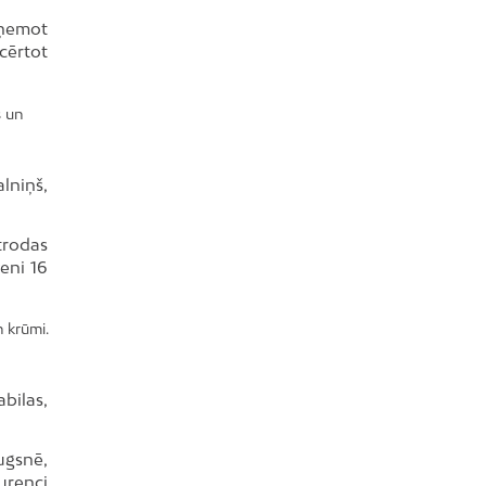
zņemot
cērtot
s un
lniņš,
atrodas
eni 16
n krūmi.
bilas,
ugsnē,
urenci