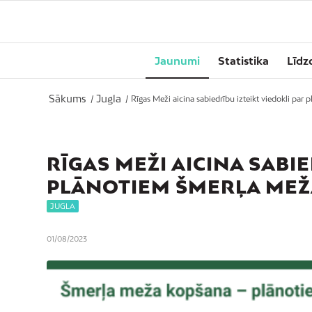
Jaunumi
Statistika
Līdz
Sākums
Jugla
/
/
Rīgas Meži aicina sabiedrību izteikt viedokli par 
RĪGAS MEŽI AICINA SABIE
PLĀNOTIEM ŠMERĻA MEŽ
JUGLA
01/08/2023