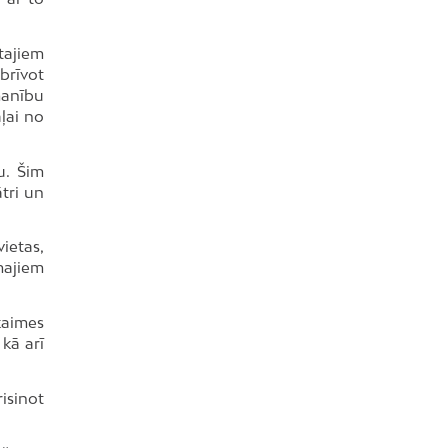
tajiem
brīvot
manību
ļai no
u. Šim
tri un
ietas,
majiem
kaimes
 kā arī
isinot