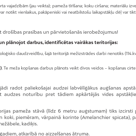
orta vajadzībām (jau veikta); pameža tīrīšana; koku ciršana; materiālu izv
ar notikt vienlaikus, pakāpeniski vai neatbilstošu laikapstākļu dēļ var tik
ot drošības prasības un pārvietošanās ierobežojumus!
 plānojot darbus, identificētas vairākas teritorijas:
ioloģisko daudzveidību, šajā teritorijā mežizstrādes darbi nenotiks (114.kv
)
. Te meža kopšanas darbus plānots veikt divos veidos – kopšanas cirte
dejādi radot paliekošajai audzei labvēlīgākus augšanas apstā
āt audzes noturību pret tādiem apkārtējās vides apstākļi
torijas pameža stāvā (līdz 6 metru augstumam) tiks izcirsti 
 koki, piemēram, vārpainā korinte (Amelanchier spicata), p
mežābele, kadiķis.
gadiem, atkarībā no aizzelšanas ātruma.