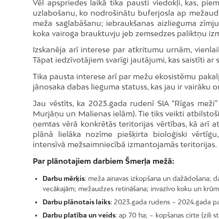
Vēl apspriedes laikā tika pausti viedokļi, kas, pie
uzlabošanu, ko nodrošinātu buferjosla ap mežaudz
meža saglabāšanu; iebraukšanas aizlieguma zīmju
koka vairoga brauktuvju jeb zemsedzes paliktņu i
Izskanēja arī interese par atkritumu urnām, vienlai
Tāpat iedzīvotājiem svarīgi jautājumi, kas saistīti 
Tika pausta interese arī par mežu ekosistēmu pakalp
jānosaka dabas lieguma statuss, kas jau ir vairāku 
Jau vēstīts, ka 2023.gada rudenī SIA “Rīgas mež
Murjāņu un Malienas ielām). Tie tiks veikti atbilst
ņemtas vērā konkrētās teritorijas vērtības, kā ar
plānā lielāka nozīme piešķirta bioloģiski vērtīg
intensīvā mežsaimniecībā izmantojamās teritorijas.
Par plānotajiem darbiem Šmerļa mežā:
Darbu mērķis
: meža ainavas izkopšana un dažādošana; 
vecākajām; mežaudzes retināšana; invazīvo koku un krūm
Darbu plānotais laiks
: 2023.gada rudens – 2024.gada pava
Darbu platība un veids
: ap 70 ha; – kopšanas cirte (zili str