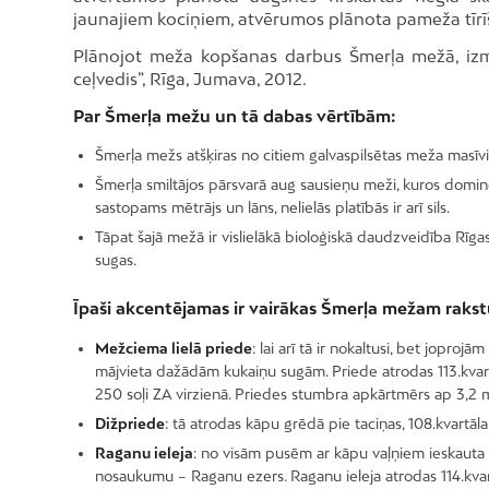
jaunajiem kociņiem, atvērumos plānota pameža tīr
Plānojot meža kopšanas darbus Šmerļa mežā, izma
ceļvedis”, Rīga, Jumava, 2012.
Par Šmerļa mežu un tā dabas vērtībām:
Šmerļa mežs atšķiras no citiem galvaspilsētas meža masīv
Šmerļa smiltājos pārsvarā aug sausieņu meži, kuros domin
sastopams mētrājs un lāns, nelielās platībās ir arī sils.
Tāpat šajā mežā ir vislielākā bioloģiskā daudzveidība Rī
sugas.
Īpaši akcentējamas ir vairākas Šmerļa mežam rakst
Mežciema lielā priede
: lai arī tā ir nokaltusi, bet joproj
mājvieta dažādām kukaiņu sugām. Priede atrodas 113.kvartāl
250 soļi ZA virzienā. Priedes stumbra apkārtmērs ap 3,2 m
Dižpriede
: tā atrodas kāpu grēdā pie taciņas, 108.kvartā
Raganu ieleja
: no visām pusēm ar kāpu vaļņiem ieskauta 
nosaukumu – Raganu ezers. Raganu ieleja atrodas 114.kvar