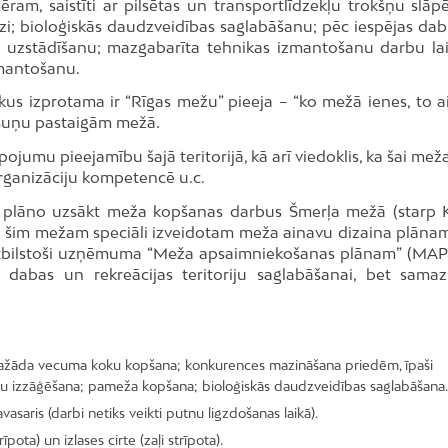
mēram, saistīti ar pilsētas un transportlīdzekļu trokšņu slāp
i; bioloģiskās daudzveidības saglabāšanu; pēc iespējas dab
 uzstādīšanu; mazgabarīta tehnikas izmantošanu darbu la
zmantošanu.
kus izprotama ir “Rīgas mežu” pieeja – “ko mežā ienes, to ai
ar suņu pastaigām mežā.
ojumu pieejamību šajā teritorijā, kā arī viedoklis, ka šai me
organizāciju kompetencē u.c.
i” plāno uzsākt meža kopšanas darbus Šmerļa mežā (starp K
oši šim mežam speciāli izveidotam meža ainavu dizaina plānam
ī atbilstoši uzņēmuma “Meža apsaimniekošanas plānam” (MAP)
u, dabas un rekreācijas teritoriju saglabāšanai, bet samaz
dažāda vecuma koku kopšana; konkurences mazināšana priedēm, īpaši
u izzāģēšana; pameža kopšana; bioloģiskās daudzveidības saglabāšana.
saris (darbi netiks veikti putnu ligzdošanas laikā).
īpota) un izlases cirte (zaļi strīpota).