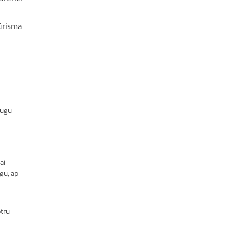
ūrisma
augu
ai –
gu, ap
tru