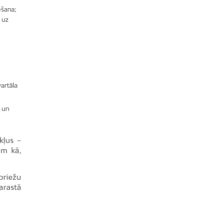
ešana;
t uz
artāla
 un
kļus –
em kā,
priežu
arastā