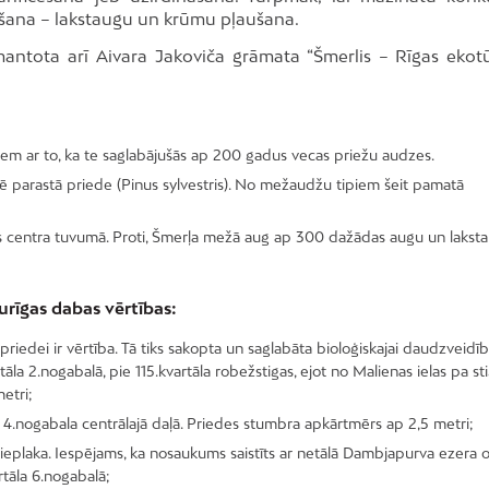
īšana – lakstaugu un krūmu pļaušana.
ntota arī Aivara Jakoviča grāmata “Šmerlis – Rīgas ekot
iem ar to, ka te saglabājušās ap 200 gadus vecas priežu audzes.
ē parastā priede (Pinus sylvestris). No mežaudžu tipiem šeit pamatā
gas centra tuvumā. Proti, Šmerļa mežā aug ap 300 dažādas augu un lakst
urīgas dabas vērtības:
ām priedei ir vērtība. Tā tiks sakopta un saglabāta bioloģiskajai daudzveidīb
a 2.nogabalā, pie 115.kvartāla robežstigas, ejot no Malienas ielas pa sti
etri;
la 4.nogabala centrālajā daļā. Priedes stumbra apkārtmērs ap 2,5 metri;
ieplaka. Iespējams, ka nosaukums saistīts ar netālā Dambjapurva ezera o
tāla 6.nogabalā;