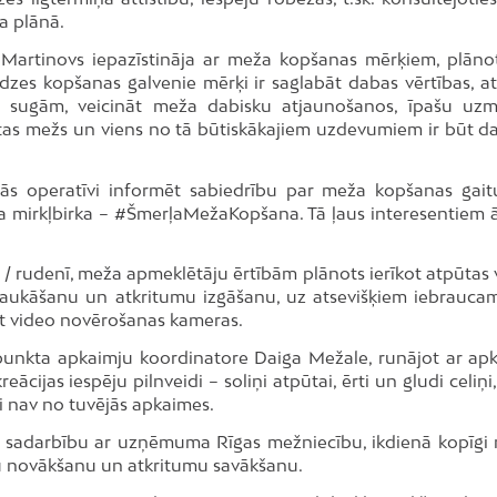
a plānā.
Martinovs iepazīstināja ar meža kopšanas mērķiem, plāno
dzes kopšanas galvenie mērķi ir saglabāt dabas vērtības, at
m sugām, veicināt meža dabisku atjaunošanos, īpašu uz
ētas mežs un viens no tā būtiskākajiem uzdevumiem ir būt da
s operatīvi informēt sabiedrību par meža kopšanas gait
 mirkļbirka – #ŠmerļaMežaKopšana. Tā ļaus interesentiem ā
 rudenī, meža apmeklētāju ērtībām plānots ierīkot atpūtas v
zbraukāšanu un atkritumu izgāšanu, uz atsevišķiem iebrauca
tot video novērošanas kameras.
s punkta apkaimju koordinatore Daiga Mežale, runājot ar ap
cijas iespēju pilnveidi – soliņi atpūtai, ērti un gludi celiņi,
ri nav no tuvējās apkaimes.
 sadarbību ar uzņēmuma Rīgas mežniecību, ikdienā kopīgi r
oku novākšanu un atkritumu savākšanu.