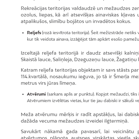
Rekreācijas teritorijas valdaudzē un mežaudzes zemā
ozolus, liepas, kā arī atsevišķas ainaviskas kļavas
atpalikušos, slimību bojātos un invadētos kokus.
Reljefs
(rozā iesvītrota teritorija). Šeit mežizstrāde netiks 
kur tik veidota ainava, izzāģējot tām apkārt esošo pamežu 
Izceltajā reljefa teritorijā ir daudz atsevišķi kal
Skaistā lauce, Saliņleja, Dzeguzeņu lauce, Žagatiņu 
Katram reljefa teritorijas objektam ir savs stāsts 
114.kvartālā, nosaukumu ieguva, jo tā ir Šmerļa mež
metrus virs jūras līmeņa.
Atvērumi
(sarkans aplis ar punktu). Kopjot mežaudzi, tiks izv
Atvērumiem izvēlētas vietas, kur tie jau dabiski ir sākuši ve
Meža atvērumu mērķis ir radīt apstākļus, lai dabisk
dažāda vecuma mežaudzes izveidei ilgtermiņā.
Savukārt nākamā gada pavasarī, lai veicinātu
atvērtumos plānota augsnes virskārtas viegla sk