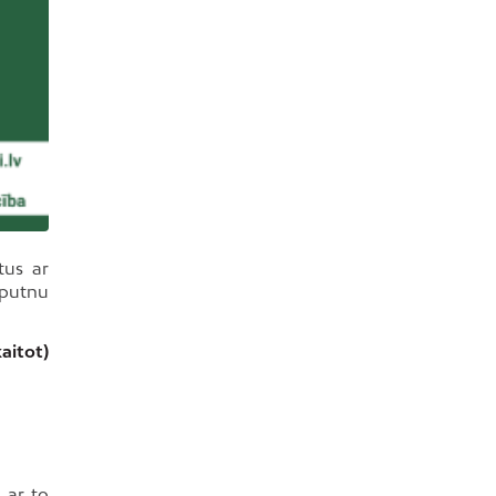
tus ar
 putnu
aitot)
s ar to