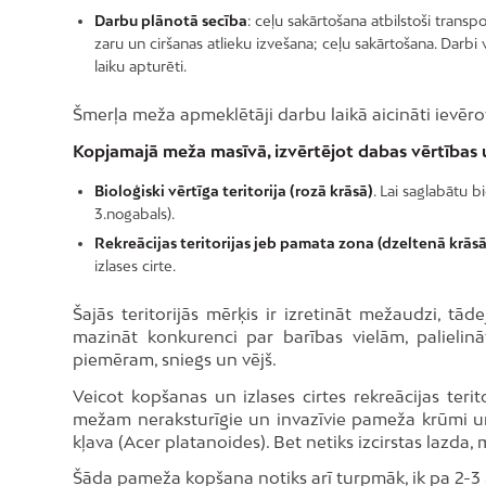
Darbu plānotā secība
: ceļu sakārtošana atbilstoši transp
zaru un ciršanas atlieku izvešana; ceļu sakārtošana. Darbi v
laiku apturēti.
Šmerļa meža apmeklētāji darbu laikā aicināti ievēr
Kopjamajā meža masīvā, izvērtējot dabas vērtības un
Bioloģiski vērtīga teritorija (rozā krāsā)
. Lai saglabātu b
3.nogabals).
Rekreācijas teritorijas jeb pamata zona (dzeltenā krāsā
izlases cirte.
Šajās teritorijās mērķis ir izretināt mežaudzi, tā
mazināt konkurenci par barības vielām, palielin
piemēram, sniegs un vējš.
Veicot kopšanas un izlases cirtes rekreācijas teri
mežam neraksturīgie un invazīvie pameža krūmi un
kļava (Acer platanoides). Bet netiks izcirstas lazda, 
Šāda pameža kopšana notiks arī turpmāk, ik pa 2-3 