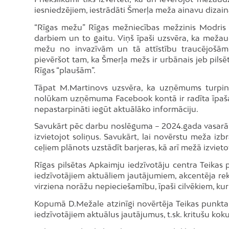
iesniedzējiem, iestrādāti Šmerļa meža ainavu dizain
“Rīgas mežu” Rīgas mežniecības mežzinis Modris 
darbiem un to gaitu. Viņš īpaši uzsvēra, ka mežau
mežu no invazīvām un tā attīstību traucējošā
pievēršot tam, ka Šmerļa mežs ir urbānais jeb pils
Rīgas “plaušām”.
Tāpat M.Martinovs uzsvēra, ka uzņēmums turpinā
nolūkam uzņēmuma Facebook kontā ir radīta īpaša
nepastarpināti iegūt aktuālāko informāciju.
Savukārt pēc darbu noslēguma – 2024.gada vasarā /
izvietojot soliņus. Savukārt, lai novērstu meža i
ceļiem plānots uzstādīt barjeras, kā arī mežā izvie
Rīgas pilsētas Apkaimju iedzīvotāju centra Teika
iedzīvotājiem aktuāliem jautājumiem, akcentēja rekreā
virziena norāžu nepieciešamību, īpaši cilvēkiem, ku
Kopumā D.Mežale atzinīgi novērtēja Teikas punkta
iedzīvotājiem aktuālus jautājumus, t.sk. kritušu k