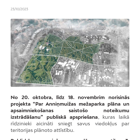
23/10/2023
No 20. oktobra, līdz 18. novembrim norisinās
projekta “Par Anniņmuižas mežaparka plāna un
apsaimniekošanas saistošo noteikumu
izstrādāšanu” publiskā apspriešana
, kuras laikā
rīdzinieki aicināti sniegt savus viedokļus par
teritorijas plānoto attīstību.