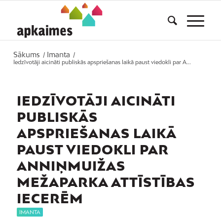
Sākums
Imanta
/
/
Iedzīvotāji aicināti publiskās apspriešanas laikā paust viedokli par A...
IEDZĪVOTĀJI AICINĀTI
PUBLISKĀS
APSPRIEŠANAS LAIKĀ
PAUST VIEDOKLI PAR
ANNIŅMUIŽAS
MEŽAPARKA ATTĪSTĪBAS
IECERĒM
IMANTA