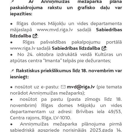
📌
Ar Anniņmuižas mežaparka plāna
paskaidrojuma rakstu un grafisko daļu var
iepazīties:
● Rīgas domes Mājokļu un vides departamenta
mājaslapā www.mvd.riga.lv sadaļā
Sabiedrības
līdzdalība
;
● Rīgas pašvaldības pakalpojumu portālā
www.riga.lv sadaļā
Sabiedrības līdzdalība
;
● No 24. oktobra izdrukātā veidā Kultūras un
atpūtas centra “Imanta” telpās pie dežurantes;
📌
Rakstiskus priekšlikumus līdz 18. novembrim var
iesniegt:
● nosūtot uz e-pastu:
mvd@riga.lv
(pie temata
norādot Anniņmuižas mežaparks);
● nosūtot pa pastu (pasta zīmogs līdz 18.
novembrim) Rīgas domes Mājokļu un vides
departamentam uz adresi: Brīvības iela 49/53,
Centra rajons, Rīga, LV-1010.
● Anniņmuižas mežaparka plānojuma pirmā
sabiedriskā apspriede norisinājās 2023.gada 14.