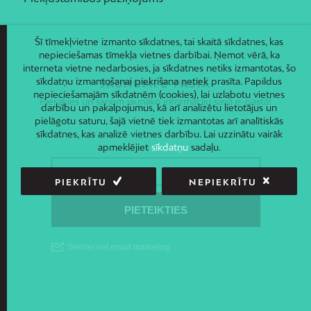
Šī tīmekļvietne izmanto sīkdatnes, tai skaitā sīkdatnes, kas
nepieciešamas tīmekļa vietnes darbībai. Ņemot vērā, ka
interneta vietne nedarbosies, ja sīkdatnes netiks izmantotas, šo
sīkdatņu izmantošanai piekrišana netiek prasīta. Papildus
JAUNUMI E-PASTĀ
nepieciešamajām sīkdatnēm (cookies), lai uzlabotu vietnes
Piesakies un saņem jaunāko informāciju savā e-pastā!
darbību un pakalpojumus, kā arī analizētu lietotājus un
pielāgotu saturu, šajā vietnē tiek izmantotas arī analītiskās
sīkdatnes, kas analizē vietnes darbību. Lai uzzinātu vairāk
apmeklējiet
sīkdatņu
sadaļu.
PIEKRĪTU
NEPIEKRĪTU