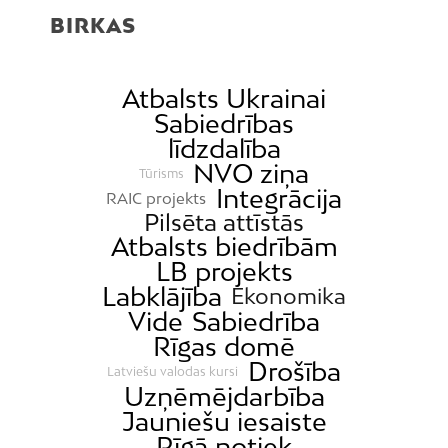
BIRKAS
Atbalsts Ukrainai
Sabiedrības
līdzdalība
NVO ziņa
Tūrisms
Integrācija
RAIC projekts
Pilsēta attīstās
Atbalsts biedrībām
LB projekts
Labklājība
Ekonomika
Vide
Sabiedrība
Rīgas domē
Drošība
Latviešu valodas kursi
Uzņēmējdarbība
Jauniešu iesaiste
Rīgā notiek