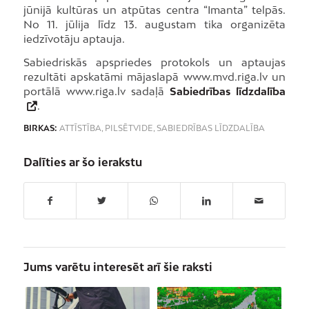
jūnijā kultūras un atpūtas centra “Imanta” telpās.
No 11. jūlija līdz 13. augustam tika organizēta
iedzīvotāju aptauja.
Sabiedriskās apspriedes protokols un aptaujas
rezultāti apskatāmi mājaslapā www.mvd.riga.lv un
portālā www.riga.lv sadaļā
Sabiedrības līdzdalība
.
BIRKAS:
ATTĪSTĪBA
,
PILSĒTVIDE
,
SABIEDRĪBAS LĪDZDALĪBA
Dalīties ar šo ierakstu
Jums varētu interesēt arī šie raksti