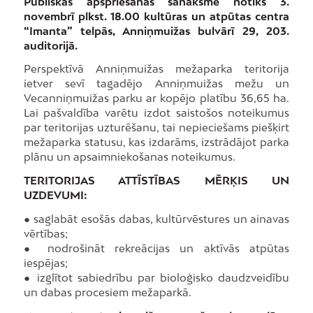
Publiskās apspriešanas sanāksme notiks 3.
novembrī plkst. 18.00 kultūras un atpūtas centra
“Imanta” telpās, Anniņmuižas bulvārī 29, 203.
auditorijā.
Perspektīvā Anniņmuižas mežaparka teritorija
ietver sevī tagadējo Anniņmuižas mežu un
Vecanniņmuižas parku ar kopējo platību 36,65 ha.
Lai pašvaldība varētu izdot saistošos noteikumus
par teritorijas uzturēšanu, tai nepieciešams piešķirt
mežaparka statusu, kas izdarāms, izstrādājot parka
plānu un apsaimniekošanas noteikumus.
TERITORIJAS ATTĪSTĪBAS MĒRĶIS UN
UZDEVUMI:
● saglabāt esošās dabas, kultūrvēstures un ainavas
vērtības;
● nodrošināt rekreācijas un aktīvās atpūtas
iespējas;
● izglītot sabiedrību par bioloģisko daudzveidību
un dabas procesiem mežaparkā.