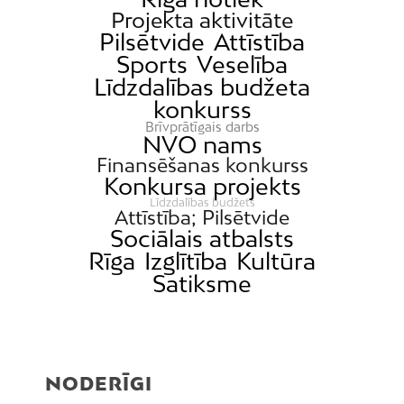
Projekta aktivitāte
Pilsētvide
Attīstība
Sports
Veselība
Līdzdalības budžeta
konkurss
Brīvprātīgais darbs
NVO nams
Finansēšanas konkurss
Konkursa projekts
Līdzdalības budžets
Attīstība; Pilsētvide
Sociālais atbalsts
Rīga
Izglītība
Kultūra
Satiksme
NODERĪGI