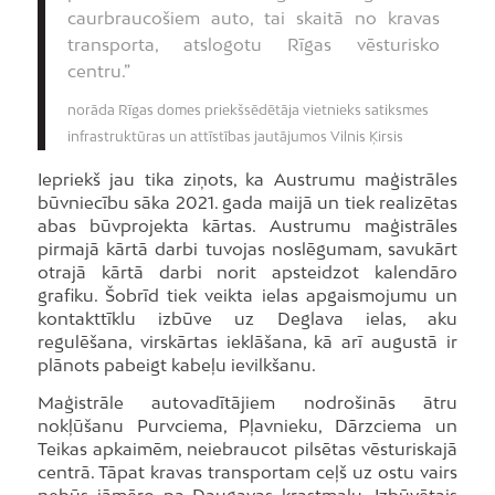
caurbraucošiem auto, tai skaitā no kravas
transporta, atslogotu Rīgas vēsturisko
centru.”
norāda Rīgas domes priekšsēdētāja vietnieks satiksmes
infrastruktūras un attīstības jautājumos Vilnis Ķirsis
Iepriekš jau tika ziņots, ka Austrumu maģistrāles
būvniecību sāka 2021. gada maijā un tiek realizētas
abas būvprojekta kārtas. Austrumu maģistrāles
pirmajā kārtā darbi tuvojas noslēgumam, savukārt
otrajā kārtā darbi norit apsteidzot kalendāro
grafiku. Šobrīd tiek veikta ielas apgaismojumu un
kontakttīklu izbūve uz Deglava ielas, aku
regulēšana, virskārtas ieklāšana, kā arī augustā ir
plānots pabeigt kabeļu ievilkšanu.
Maģistrāle autovadītājiem nodrošinās ātru
nokļūšanu Purvciema, Pļavnieku, Dārzciema un
Teikas apkaimēm, neiebraucot pilsētas vēsturiskajā
centrā. Tāpat kravas transportam ceļš uz ostu vairs