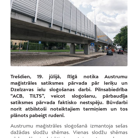
Trešdien, 19. jūlijā, Rīgā notika Austrumu
maģistrāles satiksmes pārvada pār Ieriķu un
Dzelzavas ielu slogošanas darbi. Pilnsabiedrība
“ACB, TILTS”, veicot slogošanu, pārbaudīja
satiksmes pārvada faktisko nestspēju. Būvdarbi
norit atbilstoši noteiktajiem termiņiem un tos
plānots pabeigt rudenī.
Austrumu maģistrāles slogošanā izmantoja sešas
dažādas slodžu shēmas. Vienas slodžu shēmas