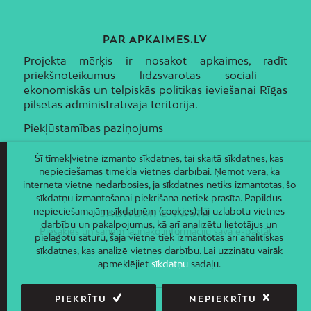
PAR APKAIMES.LV
Projekta mērķis ir nosakot apkaimes, radīt
priekšnoteikumus līdzsvarotas sociāli –
ekonomiskās un telpiskās politikas ieviešanai Rīgas
pilsētas administratīvajā teritorijā.
Piekļūstamības paziņojums
Šī tīmekļvietne izmanto sīkdatnes, tai skaitā sīkdatnes, kas
nepieciešamas tīmekļa vietnes darbībai. Ņemot vērā, ka
interneta vietne nedarbosies, ja sīkdatnes netiks izmantotas, šo
sīkdatņu izmantošanai piekrišana netiek prasīta. Papildus
nepieciešamajām sīkdatnēm (cookies), lai uzlabotu vietnes
JAUNUMI E-PASTĀ
darbību un pakalpojumus, kā arī analizētu lietotājus un
Piesakies un saņem jaunāko informāciju savā e-pastā!
pielāgotu saturu, šajā vietnē tiek izmantotas arī analītiskās
sīkdatnes, kas analizē vietnes darbību. Lai uzzinātu vairāk
apmeklējiet
sīkdatņu
sadaļu.
PIEKRĪTU
NEPIEKRĪTU