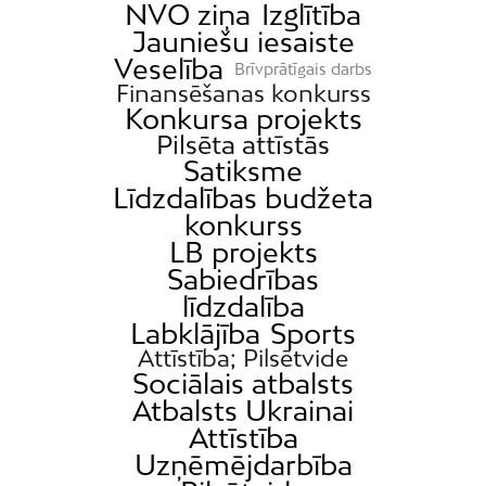
NVO ziņa
Izglītība
Jauniešu iesaiste
Veselība
Brīvprātīgais darbs
Finansēšanas konkurss
Konkursa projekts
Pilsēta attīstās
Satiksme
Līdzdalības budžeta
konkurss
LB projekts
Sabiedrības
līdzdalība
Labklājība
Sports
Attīstība; Pilsētvide
Sociālais atbalsts
Atbalsts Ukrainai
Attīstība
Uzņēmējdarbība