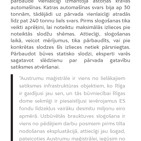
pārbaudē vienlaicīgi izmantoja astoņas kravas
automašīnas. Katras automašīnas svars bija ap 30
tonnām, tādējādi uz pārvada vienlaicīgi atradās
līdz pat 240 tonnu liels svars. Pirms slogošanas tika
veikti aprēķini, lai noteiktu maksimālās izlieces pie
noteiktās slodžu shēmas. Attiecīgi, slogošanas
laikā, veicot mērījumus, tika pārbaudīts, vai pie
konkrētas slodzes šīs izlieces netiek pārsniegtas.
Pārbaudot būves statisko slodzi, eksperti varēs
sagatavot slēdzienu par pārvada gatavību
satiksmes atvēršanai.
“Austrumu maģistrāle ir viens no lielākajiem
satiksmes infrastruktūras objektiem, ko Rīga
ir gaidījusi jau sen, un tās būvniecībai Rīgas
dome sekmīgi ir piesaistījusi ievērojamus ES
fondu līdzekļus vairāku desmitu miljonu eiro
apmērā. Uzbūvētās brauktuves slogošana ir
viens no pēdējiem darbu posmiem pirms tilta
nodošanas ekspluatācijā, attiecīgi jau šogad,
pateicoties Austrumu maģistrālei, iegūsim no