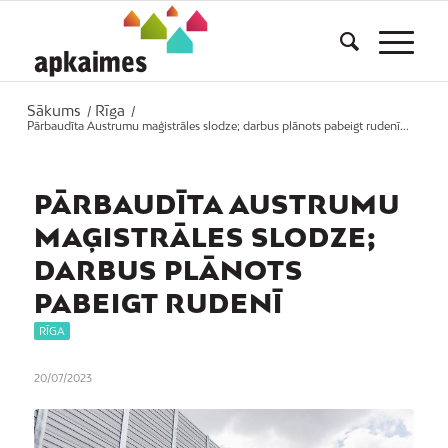
Sākums
Rīga
/
/
Pārbaudīta Austrumu maģistrāles slodze; darbus plānots pabeigt rudenī...
PĀRBAUDĪTA AUSTRUMU
MAĢISTRĀLES SLODZE;
DARBUS PLĀNOTS
PABEIGT RUDENĪ
RĪGA
20/07/2023