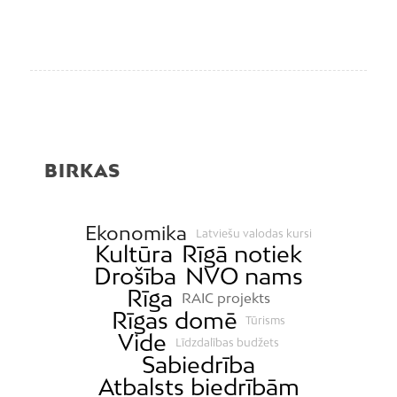
BIRKAS
Ekonomika
Latviešu valodas kursi
Kultūra
Rīgā notiek
Drošība
NVO nams
Rīga
RAIC projekts
Rīgas domē
Tūrisms
Vide
Līdzdalības budžets
Sabiedrība
Atbalsts biedrībām