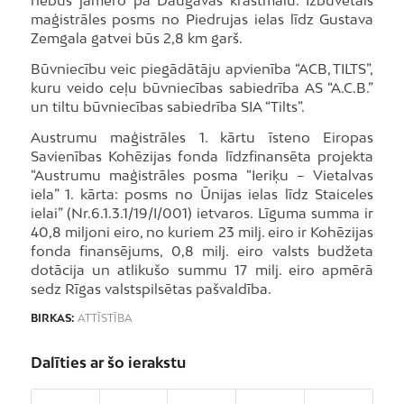
nebūs jāmēro pa Daugavas krastmalu. Izbūvētais
maģistrāles posms no Piedrujas ielas līdz Gustava
Zemgala gatvei būs 2,8 km garš.
Būvniecību veic piegādātāju apvienība “ACB, TILTS”,
kuru veido ceļu būvniecības sabiedrība AS “A.C.B.”
un tiltu būvniecības sabiedrība SIA “Tilts”.
Austrumu maģistrāles 1. kārtu īsteno Eiropas
Savienības Kohēzijas fonda līdzfinansēta projekta
“Austrumu maģistrāles posma “Ieriķu – Vietalvas
iela” 1. kārta: posms no Ūnijas ielas līdz Staiceles
ielai” (Nr.6.1.3.1/19/I/001) ietvaros. Līguma summa ir
40,8 miljoni eiro, no kuriem 23 milj. eiro ir Kohēzijas
fonda finansējums, 0,8 milj. eiro valsts budžeta
dotācija un atlikušo summu 17 milj. eiro apmērā
sedz Rīgas valstspilsētas pašvaldība.
BIRKAS:
ATTĪSTĪBA
Dalīties ar šo ierakstu