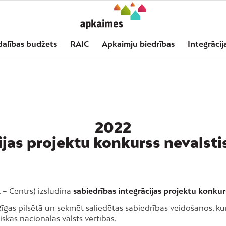
dalības budžets
RAIC
Apkaimju biedrības
Integrācij
2022
ijas projektu konkurss nevalst
 – Centrs) izsludina
sabiedrības integrācijas projektu konku
Rīgas pilsētā un sekmēt saliedētas sabiedrības veidošanos, kur
iskas nacionālas valsts vērtības.