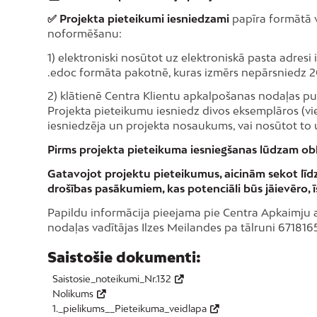
✅ Projekta pieteikumi iesniedzami
papīra formātā 
noformēšanu:
1) elektroniski nosūtot uz elektroniskā pasta adresi
.edoc formāta pakotnē, kuras izmērs nepārsniedz 
2) klātienē Centra Klientu apkalpošanas nodaļas punk
Projekta pieteikumu iesniedz divos eksemplāros (vie
iesniedzēja un projekta nosaukums, vai nosūtot to 
Pirms projekta pieteikuma iesniegšanas lūdzam obl
Gatavojot projektu pieteikumus, aicinām sekot līd
drošības pasākumiem, kas potenciāli būs jāievēro, 
Papildu informācija pieejama pie Centra Apkaimju at
nodaļas vadītājas Ilzes Meilandes pa tālruni 671816
Saistošie dokumenti:
Saistosie_noteikumi_Nr.132
Nolikums
1._pielikums__Pieteikuma_veidlapa