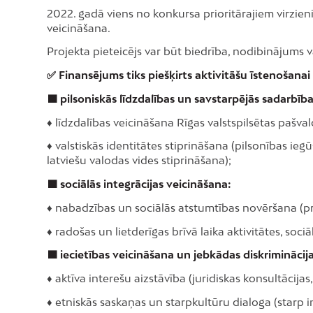
2022. gadā viens no konkursa prioritārajiem virzieni
veicināšana.
Projekta pieteicējs var būt biedrība, nodibinājums v
✅ Finansējums tiks piešķirts aktivitāšu īstenošanai
🟩 pilsoniskās līdzdalības un savstarpējās sadarbība
♦ līdzdalības veicināšana Rīgas valstspilsētas paš
♦ valstiskās identitātes stiprināšana (pilsonības ie
latviešu valodas vides stiprināšana);
🟩 sociālās integrācijas veicināšana:
♦ nabadzības un sociālās atstumtības novēršana (pr
♦ radošas un lietderīgas brīvā laika aktivitātes, so
🟩 iecietības veicināšana un jebkādas diskriminācij
♦ aktīva interešu aizstāvība (juridiskas konsultācijas,
♦ etniskās saskaņas un starpkultūru dialoga (starp 