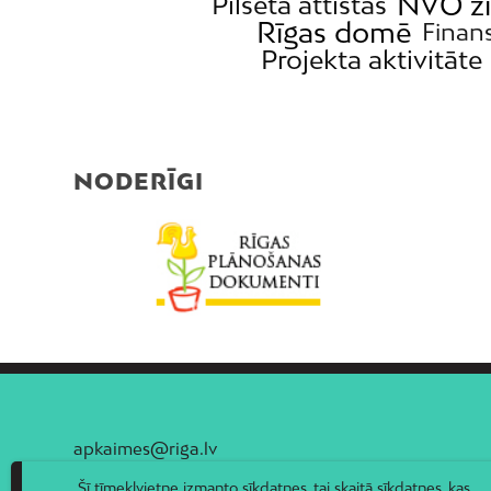
NVO z
Pilsēta attīstās
Rīgas domē
Finan
Projekta aktivitāte
NODERĪGI
apkaimes@riga.lv
Šī tīmekļvietne izmanto sīkdatnes, tai skaitā sīkdatnes, kas