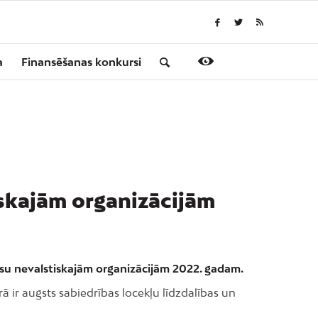
a
Finansēšanas konkursi
iskajām organizācijām
rsu nevalstiskajām organizācijām 2022. gadam.
ā ir augsts sabiedrības locekļu līdzdalības un