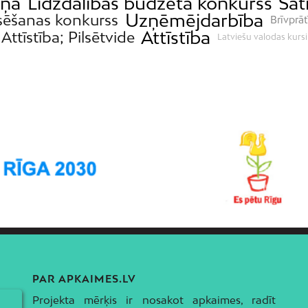
iņa
Līdzdalības budžeta konkurss
Sat
Uzņēmējdarbība
sēšanas konkurss
Brīvprāt
Attīstība
Attīstība; Pilsētvide
Latviešu valodas kursi
PAR APKAIMES.LV
Projekta mērķis ir nosakot apkaimes, radīt