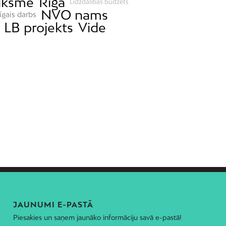
iksme
Rīga
Līdzdalības budžets
NVO nams
īgais darbs
LB projekts
Vide
JAUNUMI E-PASTĀ
Piesakies un saņem jaunāko informāciju savā e-pastā!