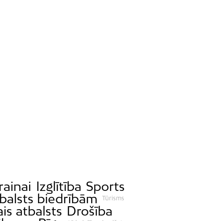
rainai
Izglītība
Sports
balsts biedrībām
Tūrisms
ais atbalsts
Drošība