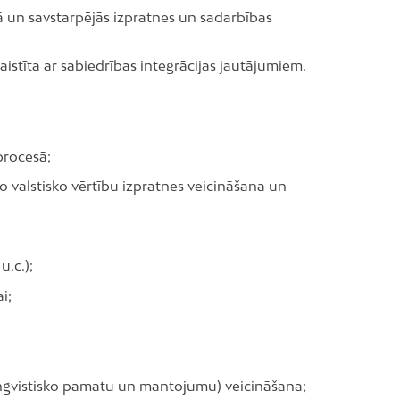
bā un savstarpējās izpratnes un sadarbības
aistīta ar sabiedrības integrācijas jautājumiem.
procesā;
go valstisko vērtību izpratnes veicināšana un
.c.);
i;
 lingvistisko pamatu un mantojumu) veicināšana;