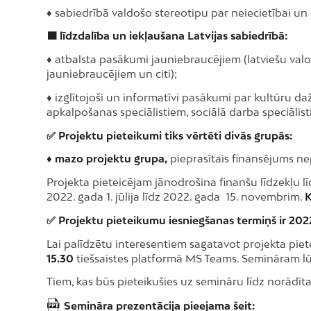
♦ sabiedrībā valdošo stereotipu par neiecietībai un
🟩 līdzdalība un iekļaušana Latvijas sabiedrībā:
♦ atbalsta pasākumi jauniebraucējiem (latviešu valod
jauniebraucējiem un citi);
♦ izglītojoši un informatīvi pasākumi par kultūru 
apkalpošanas speciālistiem, sociālā darba speciālis
✅ Projektu pieteikumi tiks vērtēti divās grupās:
♦ mazo projektu grupa,
pieprasītais finansējums n
Projekta pieteicējam jānodrošina finanšu līdzekļu
2022. gada 1. jūlija līdz 2022. gada 15. novembrim.
K
✅ Projektu pieteikumu iesniegšanas termiņš ir 2022. 
Lai palīdzētu interesentiem sagatavot projekta piet
15.30
tiešsaistes platformā MS Teams. Semināram lū
Tiem, kas būs pieteikušies uz semināru līdz norādīt
Semināra prezentācija pieejama šeit: