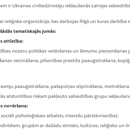
em ir Ukrainas civiliedzīvotāju iekļaušanās Latvijas sabiedrī
ai reliģiska organizācija, kas darbojas Rīgā un kuras darbība s
 šādās tematiskajās jomās:
s attīstība:
valdības nozaru politikas veidošanas un lēmumu pieņemšanas 
gūšanas veicināšana, pilsonības prestiža paaugstināšana, kopī
asmju paaugstināšana, pašapziņas stiprināšana, motivēšana u
ciālās atstumtības riskam pakļauto sabiedrības grupu iekļaušana
as novēršana:
 sociāli psiholoģiskais atbalsts, interešu pārstāvniecība);
indivīdiem, grupām ar dažādu etnisko, kultūras, reliģisko un