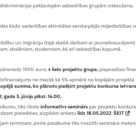
 diskriminācijai pakļautajām sabiedrības grupām izskaušana;
as klubi, sadarbības aktivitātes savstarpējās mijiedarbības v
dažādību un migrāciju (tajā skaitā darbam ar jauniebraucēji
tiem, skolēniem, studentiem, kā arī sabiedrībai kopumā.
epārsniedz 1500
euro
;
♦ lielo projektu grupa,
pieprasītais fin
 līdzfinansējums ne mazāk kā 5% apmērā no kopējām projekt
opējā summa, ko plānots piešķirt projektu konkursa ietvaro
gada 3. jūnijs plkst. 14.00.
eikumu, tiks rīkots
informatīvs seminārs
par projektu konkurs
dzam pieteikties, aizpildot anketu
līdz 18.05.2022
.
ŠEIT
ajam termiņam, pirms pasākuma tiks nosūtīti semināra materiā