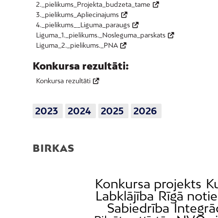
2._pielikums_Projekta_budzeta_tame
3._pielikums_Apliecinajums
4._pielikums__Liguma_paraugs
Liguma_1._pielikums._Nosleguma_parskats
Liguma_2._pielikums._PNA
Konkursa rezultāti:
Konkursa rezultāti
2023
2024
2025
2026
BIRKAS
Konkursa projekts
K
Labklājība
Rīgā noti
Sabiedrība
Integrā