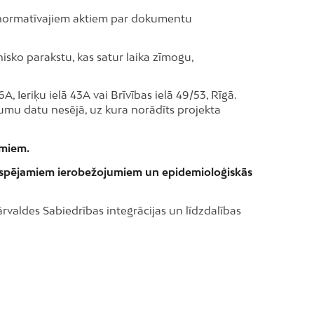
i normatīvajiem aktiem par dokumentu
nisko parakstu, kas satur laika zīmogu,
 Ieriķu ielā 43A vai Brīvības ielā 49/53, Rīgā.
kumu datu nesējā, uz kura norādīts projekta
umiem.
 iespējamiem ierobežojumiem un epidemioloģiskās
rvaldes Sabiedrības integrācijas un līdzdalības