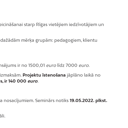
eicināšanai starp Rīgas vietējiem iedzīvotājiem un
em) dažādām mērķa grupām: pedagogiem, klientu
ansējums ir no 1500,01
euro
līdz 7000
euro
.
a izmaksām.
Projektu īstenošana
jāplāno laikā no
s, ir 140 000
euro
.
a nosacījumiem. Seminārs notiks
19.05.2022.
plkst.
li.