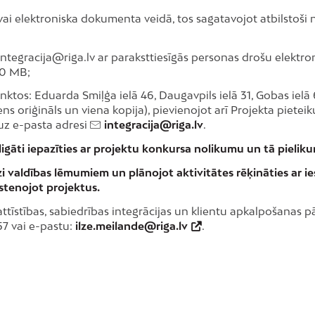
vai elektroniska dokumenta veidā, tos sagatavojot atbilstoš
 integracija@riga.lv ar paraksttiesīgās personas drošu elektro
20 MB;
tos: Eduarda Smiļģa ielā 46, Daugavpils ielā 31, Gobas ielā 6A,
ns oriģināls un viena kopija), pievienojot arī Projekta pietei
uz e-pasta adresi
integracija@riga.lv
.
igāti iepazīties ar projektu konkursa nolikumu un tā pielik
zi valdības lēmumiem un plānojot aktivitātes rēķināties ar
īstenojot projektus.
tīstības, sabiedrības integrācijas un klientu apkalpošanas pā
57 vai e-pastu:
ilze.meilande@riga.lv
.