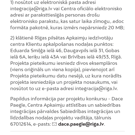
1) nosūtot uz elektroniskā pasta adresi
integracija@riga.lv vai Centra oficiālo elektronisko
adresi ar paraksttiesīgās personas drošu
elektronisko parakstu, kas satur laika zīmogu, .edoc
formāta pakotnē, kuras izmērs nepārsniedz 20 MB;
2) klātienē Rīgas pilsētas Apkaimju iedzīvotāju
centra Klientu apkalpošanas nodaļas punktos:
Eduarda Smiļģa ielā 46, Daugavpils ielā 31, Gobas
ielā 6A, Ieriķu ielā 43A vai Brīvības ielā 49/53, Rīgā.
Projekta pieteikumu iesniedz divos eksemplāros
(viens oriģināls un viena kopija), pievienojot arī
Projekta pieteikumu datu nesējā, uz kura norādīts
projekta iesniedzēja un projekta nosaukums, vai
nosūtot to uz e-pasta adresi integracija@riga.lv.
Papildus informācija par projektu konkursu - Dace
Paegle, Centra Apkaimju attīstības un sabiedrības
integrācijas pārvaldes Sabiedrības integrācijas un
līdzdalības nodaļas projektu vadītāja, tālrunis
67012614, e-pasts:
dace.paegle@riga.lv
.