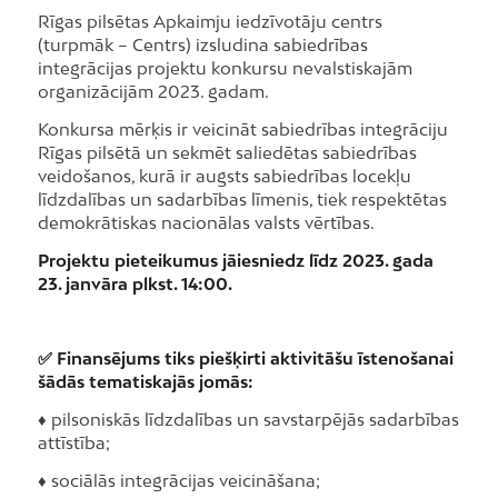
Rīgas pilsētas Apkaimju iedzīvotāju centrs
(turpmāk – Centrs) izsludina sabiedrības
integrācijas projektu konkursu nevalstiskajām
organizācijām 2023. gadam.
Konkursa mērķis ir veicināt sabiedrības integrāciju
Rīgas pilsētā un sekmēt saliedētas sabiedrības
veidošanos, kurā ir augsts sabiedrības locekļu
līdzdalības un sadarbības līmenis, tiek respektētas
demokrātiskas nacionālas valsts vērtības.
Projektu pieteikumus jāiesniedz līdz 2023. gada
23. janvāra plkst. 14:00.
✅ Finansējums tiks piešķirti aktivitāšu īstenošanai
šādās tematiskajās jomās:
♦ pilsoniskās līdzdalības un savstarpējās sadarbības
attīstība;
♦ sociālās integrācijas veicināšana;