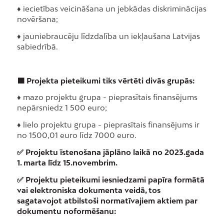
♦ iecietības veicināšana un jebkādas diskriminācijas
novēršana;
♦ jauniebraucēju līdzdalība un iekļaušana Latvijas
sabiedrībā.
🟩 Projekta pieteikumi tiks vērtēti divās grupās:
♦ mazo projektu grupa - pieprasītais finansējums
nepārsniedz 1 500 euro;
♦ lielo projektu grupa - pieprasītais finansējums ir
no 1500,01 euro līdz 7000 euro.
✅ Projektu īstenošana jāplāno laikā no 2023.gada
1. marta līdz 15.novembrim.
✅ Projektu pieteikumi iesniedzami papīra formātā
vai elektroniska dokumenta veidā, tos
sagatavojot atbilstoši normatīvajiem aktiem par
dokumentu noformēšanu: