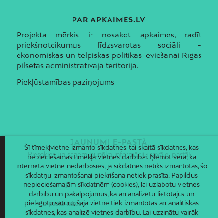
PAR APKAIMES.LV
Projekta mērķis ir nosakot apkaimes, radīt
priekšnoteikumus līdzsvarotas sociāli –
ekonomiskās un telpiskās politikas ieviešanai Rīgas
pilsētas administratīvajā teritorijā.
Piekļūstamības paziņojums
JAUNUMI E-PASTĀ
Šī tīmekļvietne izmanto sīkdatnes, tai skaitā sīkdatnes, kas
Piesakies un saņem jaunāko informāciju savā e-pastā!
nepieciešamas tīmekļa vietnes darbībai. Ņemot vērā, ka
interneta vietne nedarbosies, ja sīkdatnes netiks izmantotas, šo
sīkdatņu izmantošanai piekrišana netiek prasīta. Papildus
nepieciešamajām sīkdatnēm (cookies), lai uzlabotu vietnes
darbību un pakalpojumus, kā arī analizētu lietotājus un
pielāgotu saturu, šajā vietnē tiek izmantotas arī analītiskās
sīkdatnes, kas analizē vietnes darbību. Lai uzzinātu vairāk