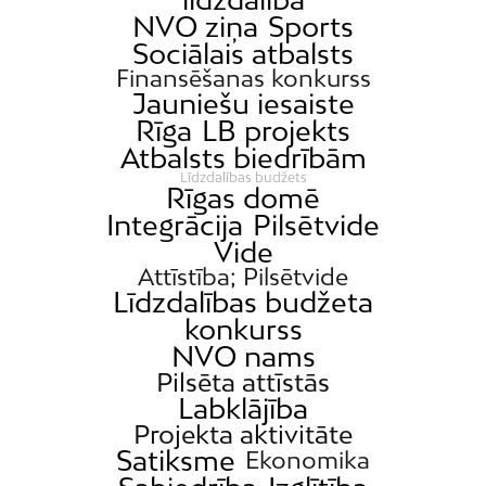
NVO ziņa
Sports
Sociālais atbalsts
Finansēšanas konkurss
Jauniešu iesaiste
Rīga
LB projekts
Atbalsts biedrībām
Līdzdalības budžets
Rīgas domē
Integrācija
Pilsētvide
Vide
Attīstība; Pilsētvide
Līdzdalības budžeta
konkurss
NVO nams
Pilsēta attīstās
Labklājība
Projekta aktivitāte
Satiksme
Ekonomika