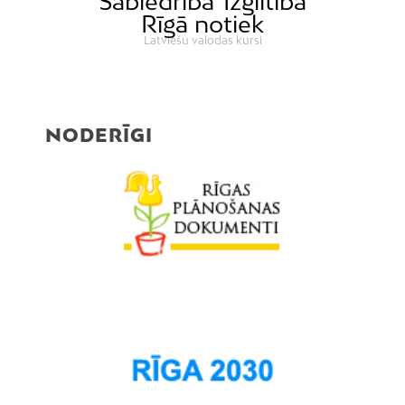
Sabiedrība
Izglītība
Rīgā notiek
Latviešu valodas kursi
NODERĪGI