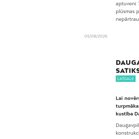
aptuveni 
plūsmas p
nepārtrauk
05/08/2026
DAUGA
SATIK
LATGALE
Lai novēr
turpmākam
kustība Da
Daugavpi
konstrukc