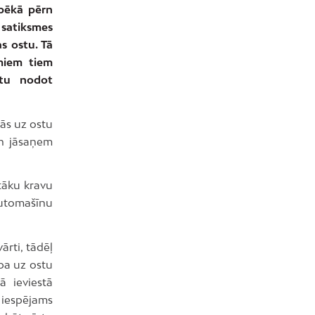
spēkā pērn
 satiksmes
s ostu. Tā
smiem tiem
stu nodot
ās uz ostu
 un jāsaņem
itāku kravu
automašīnu
ārti, tādēļ
ba uz ostu
ā ieviestā
m iespējams