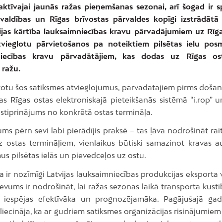
aktīvajai jaunās ražas pieņemšanas sezonai, arī šogad ir 
valdības un Rīgas brīvostas pārvaldes kopīgi izstrādātā
ijas kārtība lauksaimniecības kravu pārvadājumiem uz Rīga
vieglotu pārvietošanos pa noteiktiem pilsētas ielu po
niecības kravu pārvadātājiem, kas dodas uz Rīgas o
 ražu.
totu šos satiksmes atvieglojumus, pārvadātājiem pirms došan
jas Rīgas ostas elektroniskajā pieteikšanās sistēmā “i.rop”
pstiprinājums no konkrētā ostas termināļa.
jums pērn sevi labi pierādījis praksē – tas ļāva nodrošināt ra
z ostas termināļiem, vienlaikus būtiski samazinot kravas 
s pilsētas ielās un pievedceļos uz ostu.
a ir nozīmīgi Latvijas lauksaimniecības produkcijas eksporta v
vums ir nodrošināt, lai ražas sezonas laikā transporta kustī
iespējas efektīvāka un prognozējamāka. Pagājušajā gad
liecināja, ka ar gudriem satiksmes organizācijas risinājumie