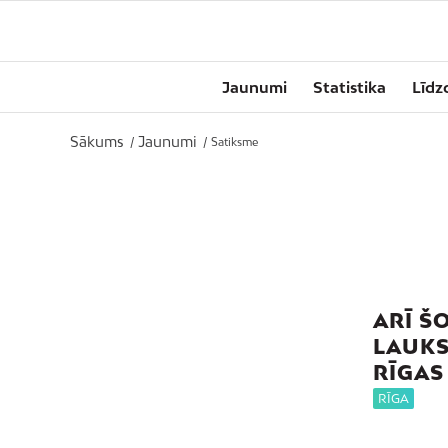
Jaunumi
Statistika
Līdz
Sākums
Jaunumi
/
/
Satiksme
ARĪ Š
LAUKS
RĪGAS
RĪGA