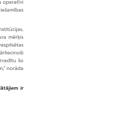
u operatīvi
ciešamības
titūcijas,
kura mērķis
aspilsētas
rliecinoši
izvadītu šo
m,” norāda
ātājiem ir