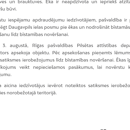
tves un brauktuves. Ēka ir neapdzīvota un iepriekš atzīt
šu būvi.
stu iespējamu apdraudējumu iedzīvotājiem, pašvaldība ir
ēgt Daugavpils ielas posmu pie ēkas un nodrošināt bīstamās t
anu līdz bīstamības novēršanai.
 3. augustā, Rīgas pašvaldības Pilsētas attīstības de
tors apsekoja objektu. Pēc apsekošanas pieņemts lēmum
 satiksmes ierobežojumus līdz bīstamības novēršanai. Ēkas 
rīkojums veikt nepieciešamos pasākumus, lai novērstu k
jumu.
a aicina iedzīvotājus ievērot noteiktos satiksmes ierobe
es norobežotajā teritorijā.