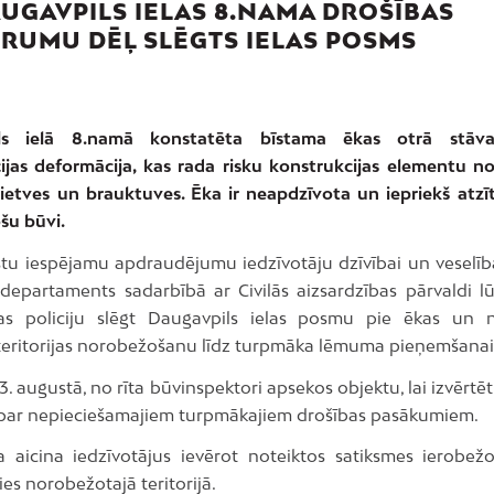
AUGAVPILS IELAS 8.NAMA DROŠĪBAS
RUMU DĒĻ SLĒGTS IELAS POSMS
ls ielā 8.namā konstatēta bīstama ēkas otrā stāv
ijas deformācija, kas rada risku konstrukcijas elementu n
 ietves un brauktuves. Ēka ir neapdzīvota un iepriekš atzīt
šu būvi.
stu iespējamu apdraudējumu iedzīvotāju dzīvībai un veselībai
s departaments sadarbībā ar Civilās aizsardzības pārvaldi l
as policiju slēgt Daugavpils ielas posmu pie ēkas un 
teritorijas norobežošanu līdz turpmāka lēmuma pieņemšanai
3. augustā, no rīta būvinspektori apsekos objektu, lai izvērtēt
par nepieciešamajiem turpmākajiem drošības pasākumiem.
a aicina iedzīvotājus ievērot noteiktos satiksmes ierobe
es norobežotajā teritorijā.