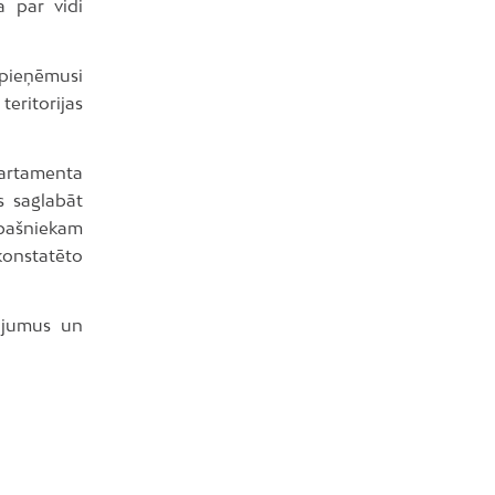
a par vidi
 pieņēmusi
eritorijas
partamenta
s saglabāt
īpašniekam
onstatēto
žojumus un