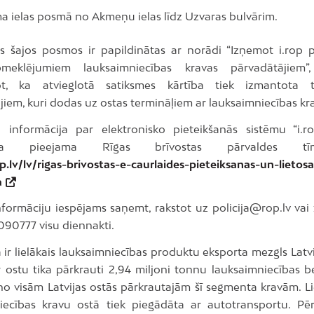
a ielas posmā no Akmeņu ielas līdz Uzvaras bulvārim.
s šajos posmos ir papildinātas ar norādi “Izņemot i.rop p
meklējumiem lauksaimniecības kravas pārvadātājiem”,
ot, ka atvieglotā satiksmes kārtība tiek izmantota t
jiem, kuri dodas uz ostas termināļiem ar lauksaimniecības k
a informācija par elektronisko pieteikšanās sistēmu “i.ro
ācija pieejama Rīgas brīvostas pārvaldes tīme
op.lv/lv/rigas-brivostas-e-caurlaides-pieteiksanas-un-lietos
a
nformāciju iespējams saņemt, rakstot uz policija@rop.lv vai
090777 visu diennakti.
 ir lielākais lauksaimniecības produktu eksporta mezgls Latv
 ostu tika pārkrauti 2,94 miljoni tonnu lauksaimniecības 
no visām Latvijas ostās pārkrautajām šī segmenta kravām. Li
iecības kravu ostā tiek piegādāta ar autotransportu. Pēr