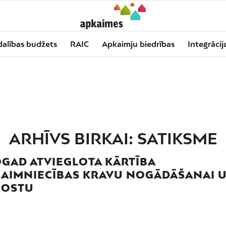
dalības budžets
RAIC
Apkaimju biedrības
Integrācij
ARHĪVS BIRKAI:
SATIKSME
OGAD ATVIEGLOTA KĀRTĪBA
AIMNIECĪBAS KRAVU NOGĀDĀŠANAI 
 OSTU