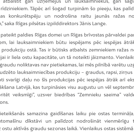
us atbalstīt gan uzņēmējus un lauksaimniekus, gan sagl
 rīdziniekiem. Tāpēc arī šogad turpinām šo pieeju, kas palīd
tas konkurētspēju un nodrošina raitu jaunās ražas n
” saka Rīgas pilsētas izpilddirektors Jānis Lange.
pateikt paldies Rīgas domei un Rīgas brīvostas pārvaldei pa
iem, lai lauksaimniekiem būtu iespējams pēc iespējas ātr
 produkciju ostā. Tas ir būtisks atbalsts zemniekiem ražas 
vijai ir liela ostu kapacitāte, un tā noteikti jāizmanto. Vienlaik
graudu noliktavas nav pietiekamas, lai mēs pilnībā varētu uz
audzēto lauksaimniecības produkciju – graudus, rapsi, zirņu
oti svarīgi daļu no šīs produkcijas pēc iespējas ātrāk arī eks
ākšana Latvijā, kas turpināsies visu augustu un vēl septemb
ritēt veiksmīgi”, uzsver biedrības “Zemnieku saeima” valde
ons.
pieteikšanās samazina gaidīšanas laiku pie ostas termināļa
utomašīnu dīkstāvi un palīdzot nodrošināt vienmērīgu t
 ostu aktīvās graudu sezonas laikā. Vienlaikus ostas sistēmā