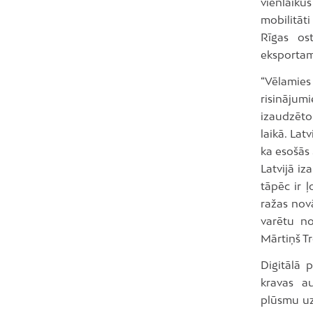
vienlaik
mobilitāti
Rīgas os
eksportam,
“Vēlamies 
risinājum
izaudzēto
laikā. Lat
ka esošās 
Latvijā iz
tāpēc ir ļ
ražas nov
varētu no
Mārtiņš Tr
Digitālā 
kravas a
plūsmu uz