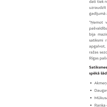
dati tiek 
uzraudzīt
gadījumā ā
“Ņemot vē
pašvaldība
bija mazi
satiksmi 
apgalvot, 
ražas sez
Rīgas pašv
Satiksmes
spēkā šād
Akmeņu
Daugav
Mūkusa
Raņķa 