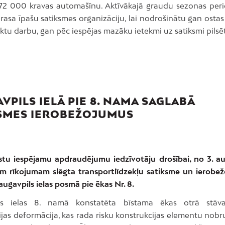
72 000 kravas automašīnu. Aktīvākajā graudu sezonas per
rasa īpašu satiksmes organizāciju, lai nodrošinātu gan ostas
tu darbu, gan pēc iespējas mazāku ietekmi uz satiksmi pilsē
VPILS IELĀ PIE 8. NAMA SAGLABĀ
SMES IEROBEŽOJUMUS
stu iespējamu apdraudējumu iedzīvotāju drošībai, no 3. au
 rīkojumam slēgta transportlīdzekļu satiksme un ierobež
ugavpils ielas posmā pie ēkas Nr. 8.
ls ielas 8. namā konstatēta bīstama ēkas otrā stāv
ijas deformācija, kas rada risku konstrukcijas elementu nobr