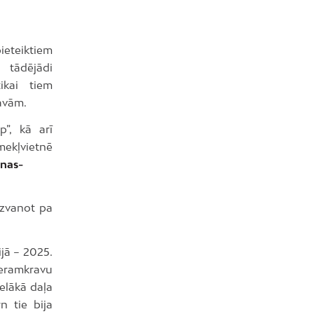
ieteiktiem
 tādējādi
ikai tiem
ravām.
p”, kā arī
kļvietnē
anas-
 zvanot pa
ijā – 2025.
beramkravu
elākā daļa
n tie bija