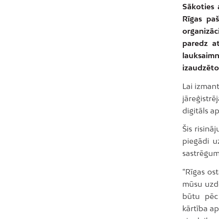
Sākoties 
Rīgas paš
organizāc
paredz at
lauksaim
izaudzēto
Lai izman
jāreģistrē
digitāls a
Šis risinā
piegādi u
sastrēgumu
“Rīgas ost
mūsu uzde
būtu pēc 
kārtība ap