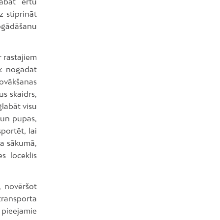
abāt ērtu
z stiprināt
ogādāšanu
r rastajiem
āk nogādāt
novākšanas
us skaidrs,
glabāt visu
s un pupas,
portēt, lai
ra sākumā,
s loceklis
, novēršot
ransporta
 pieejamie