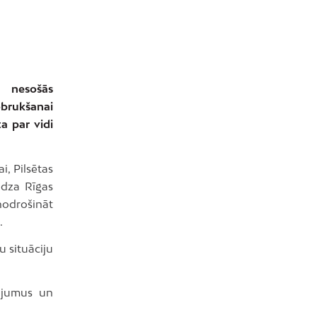
a nesošās
obrukšanai
a par vidi
, Pilsētas
ūdza Rīgas
nodrošināt
.
u situāciju
žojumus un