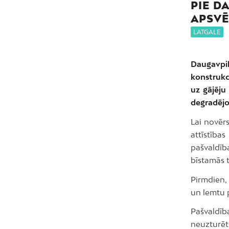
PIE D
APSVĒ
LATGALE
Daugavpi
konstrukc
uz gājēju
degradējo
Lai novēr
attīstība
pašvaldīb
bīstamās 
Pirmdien, 
un lemtu 
Pašvaldīb
neuzturēti