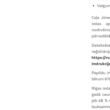
Valgum
Ceļa zīme
ostas ap
nodrošin
pārvadātā
Detalizēt
reģistr
https://r
instrukcij
Papildu i
tālruni 67
Rīgas osta
gadā caur
jeb 48 % 
lauksaimn