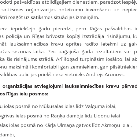
nodoti pašvaldības atbildīgajiem dienestiem, paredzot iespēj
 satiksmes organizācijas noteikumu ievērošanu un nepie
tri reaģēt uz satiksmes situācijas izmaiņām.
rā iepriekšējo gadu pieredzi, pērn Rīgas pašvaldības ins
s policija un Rīgas brīvosta kopīgi izstrādāja risinājumu, 
nāt lauksaimniecības kravu aprites radīto ietekmi uz galv
ražas sezonas laikā. Pēc pagājušā gada rezultātiem var pā
ka šis risinājums strādā. Arī šogad turpināsim iesākto, lai a
onu maksimāli komfortabli gan zemniekiem, gan pilsētniekie
aldības policijas priekšnieka vietnieks Andrejs Aronovs.
 organizācijas atvieglojumi lauksaimniecības kravu pārvad
os Rīgas ielu posmos:
 ielas posmā no Mūkusalas ielas līdz Valguma ielai,
grīvas ielas posmā no Raņķa dambja līdz Lidoņu ielai
las ielas posmā no Kārļa Ulmaņa gatves līdz Akmeņu ielai,
dambī,