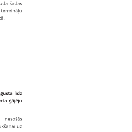
iodā šādas
 termināļu
tā.
gusta līdz
ota gājēju
a nesošās
ukšanai uz