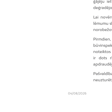
gājēju ie
degradējo
Lai novēr
lēmumu sl
norobežoš
Pirmdien,
būvinspek
noteiktos
ir dots 
apdraudē
Pašvaldīb
neuzturēti
04/08/2026