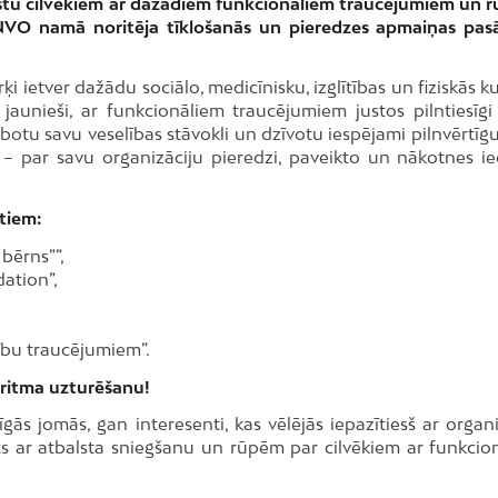
lstu cilvēkiem ar dažādiem funkcionāliem traucējumiem un r
 NVO namā noritēja tīklošanās un pieredzes apmaiņas pa
i ietver dažādu sociālo, medicīnisku, izglītības un fiziskās k
n jaunieši, ar funkcionāliem traucējumiem justos pilntiesīg
zlabotu savu veselības stāvokli un dzīvotu iespējami pilnvērtīgu
– par savu organizāciju pieredzi, paveikto un nākotnes i
stiem:
bērns””,
ation”,
ību traucējumiem”.
 ritma uzturēšanu!
ās jomās, gan interesenti, kas vēlējās iepazītiesš ar organi
īts ar atbalsta sniegšanu un rūpēm par cilvēkiem ar funkcio