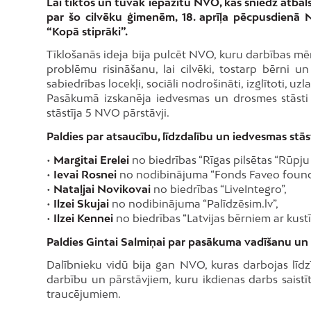
Lai tiktos un tuvāk iepazītu NVO, kas sniedz atba
par šo cilvēku ģimenēm, 18. aprīļa pēcpusdienā
“Kopā stiprāki”.
Tīklošanās ideja bija pulcēt NVO, kuru darbības mērķ
problēmu risināšanu, lai cilvēki, tostarp bērni u
sabiedrības locekļi, sociāli nodrošināti, izglītoti, u
Pasākumā izskanēja iedvesmas un drosmes stāsti 
stāstīja 5 NVO pārstāvji.
Paldies par atsaucību, līdzdalību un iedvesmas stā
•
Margitai Erelei
no biedrības “Rīgas pilsētas “Rūpju 
•
Ievai Rosnei
no nodibinājuma “Fonds Faveo found
•
Nataļjai Novikovai
no biedrības “LiveIntegro”,
•
Ilzei Skujai
no nodibinājuma “Palīdzēsim.lv”,
•
Ilzei Kennei
no biedrības “Latvijas bērniem ar kust
Paldies Gintai Salmiņai par pasākuma vadīšanu un
Dalībnieku vidū bija gan NVO, kuras darbojas līdzīg
darbību un pārstāvjiem, kuru ikdienas darbs saist
traucējumiem.