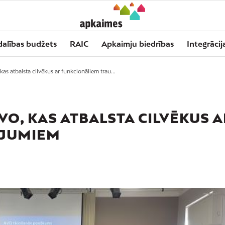
dalības budžets
RAIC
Apkaimju biedrības
Integrācij
kas atbalsta cilvēkus ar funkcionāliem trau...
NVO, KAS ATBALSTA CILVĒKUS 
ĒJUMIEM