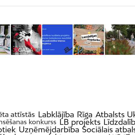
Labklājība
Rīga
Atbalsts U
ēta attīstās
LB projekts
Līdzdalī
nsēšanas konkurss
otiek
Uzņēmējdarbība
Sociālais atbal