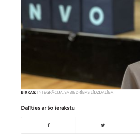
BIRKAS:
INTEGRĀCIJA
,
SABIEDRĪBAS LĪDZDALĪBA
Dalīties ar šo ierakstu