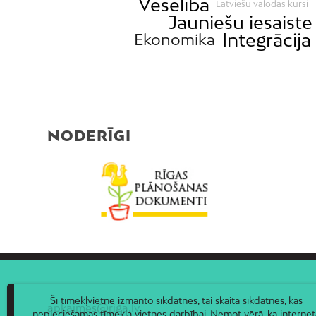
Veselība
Latviešu valodas kursi
Jauniešu iesaiste
Integrācija
Ekonomika
NODERĪGI
Šī tīmekļvietne izmanto sīkdatnes, tai skaitā sīkdatnes, kas
apkaimes@riga.lv
nepieciešamas tīmekļa vietnes darbībai. Ņemot vērā, ka internet