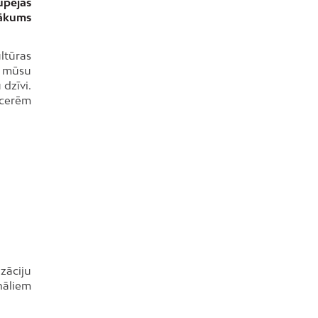
ūpējas
sākums
ultūras
i mūsu
 dzīvi.
ecerēm
zāciju
nāliem