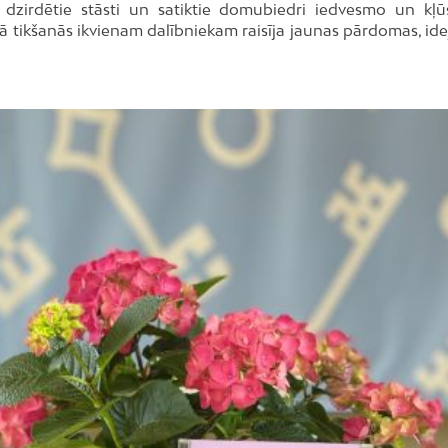
dzirdētie stāsti un satiktie domubiedri iedvesmo un kļū
ā tikšanās ikvienam dalībniekam raisīja jaunas pārdomas, ide