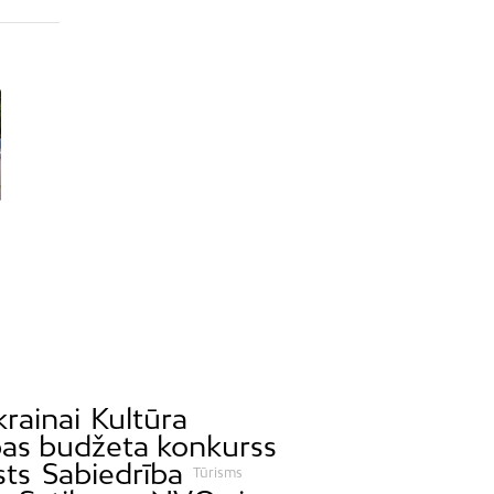
krainai
Kultūra
bas budžeta konkurss
sts
Sabiedrība
Tūrisms