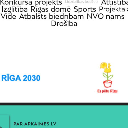
Konkursa projekts
Attīstīb
Līdzdalības budžets
Izglītība
Rīgas domē
Sports
Projekta 
Vide
Atbalsts biedrībām
NVO nams
Drošība
PAR APKAIMES.LV
a