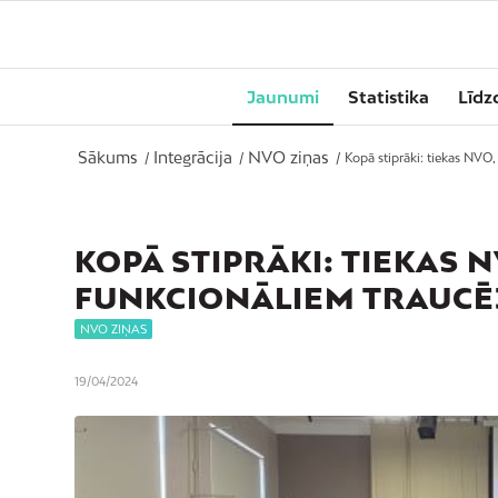
Jaunumi
Statistika
Līdz
Sākums
Integrācija
NVO ziņas
/
/
/
Kopā stiprāki: tiekas NVO, 
KOPĀ STIPRĀKI: TIEKAS 
FUNKCIONĀLIEM TRAUC
NVO ZIŅAS
19/04/2024