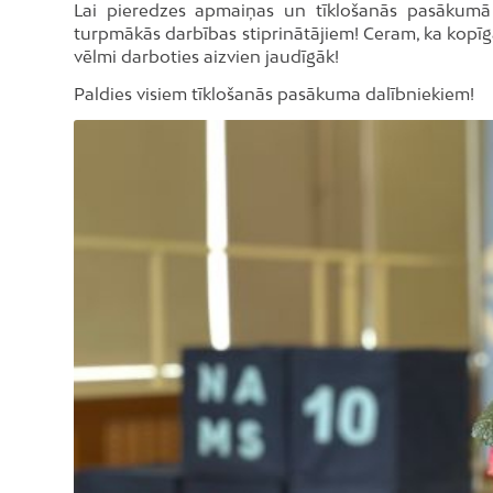
Lai pieredzes apmaiņas un tīklošanās pasākumā 
turpmākās darbības stiprinātājiem! Ceram, ka kopīg
vēlmi darboties aizvien jaudīgāk!
Paldies visiem tīklošanās pasākuma dalībniekiem!