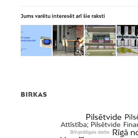
Jums varētu interesēt arī šie raksti
BIRKAS
Pilsētvide
Pils
Attīstība; Pilsētvide
Fina
Rīgā n
Brīvprātīgais darbs