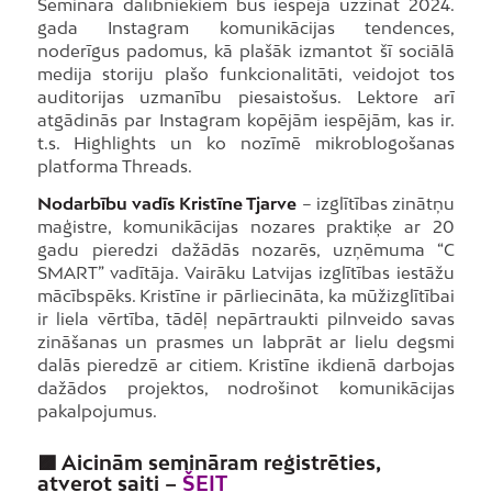
Semināra dalībniekiem būs iespēja uzzināt 2024.
gada Instagram komunikācijas tendences,
noderīgus padomus, kā plašāk izmantot šī sociālā
medija storiju plašo funkcionalitāti, veidojot tos
auditorijas uzmanību piesaistošus. Lektore arī
atgādinās par Instagram kopējām iespējām, kas ir.
t.s. Highlights un ko nozīmē mikroblogošanas
platforma Threads.
Nodarbību vadīs Kristīne Tjarve
– izglītības zinātņu
maģistre, komunikācijas nozares praktiķe ar 20
gadu pieredzi dažādās nozarēs, uzņēmuma “C
SMART” vadītāja. Vairāku Latvijas izglītības iestāžu
mācībspēks. Kristīne ir pārliecināta, ka mūžizglītībai
ir liela vērtība, tādēļ nepārtraukti pilnveido savas
zināšanas un prasmes un labprāt ar lielu degsmi
dalās pieredzē ar citiem. Kristīne ikdienā darbojas
dažādos projektos, nodrošinot komunikācijas
pakalpojumus.
🟪 Aicinām semināram reģistrēties,
atverot saiti –
ŠEIT