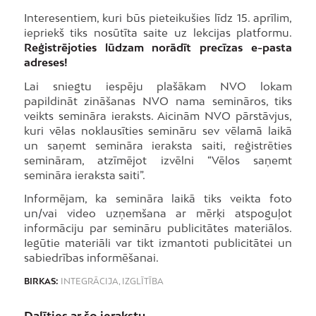
Interesentiem, kuri būs pieteikušies līdz 15. aprīlim,
iepriekš tiks nosūtīta saite uz lekcijas platformu.
Reģistrējoties lūdzam norādīt precīzas e-pasta
adreses!
Lai sniegtu iespēju plašākam NVO lokam
papildināt zināšanas NVO nama semināros, tiks
veikts semināra ieraksts. Aicinām NVO pārstāvjus,
kuri vēlas noklausīties semināru sev vēlamā laikā
un saņemt semināra ieraksta saiti, reģistrēties
semināram, atzīmējot izvēlni “Vēlos saņemt
semināra ieraksta saiti”.
Informējam, ka semināra laikā tiks veikta foto
un/vai video uzņemšana ar mērķi atspoguļot
informāciju par semināru publicitātes materiālos.
Iegūtie materiāli var tikt izmantoti publicitātei un
sabiedrības informēšanai.
BIRKAS:
INTEGRĀCIJA
,
IZGLĪTĪBA