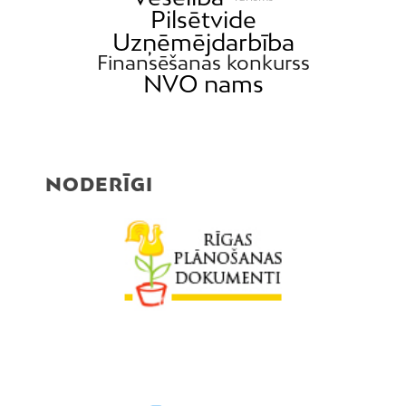
Pilsētvide
Uzņēmējdarbība
Finansēšanas konkurss
NVO nams
NODERĪGI