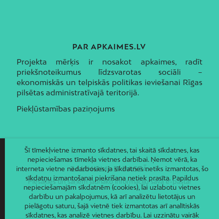
PAR APKAIMES.LV
Projekta mērķis ir nosakot apkaimes, radīt
priekšnoteikumus līdzsvarotas sociāli –
ekonomiskās un telpiskās politikas ieviešanai Rīgas
pilsētas administratīvajā teritorijā.
Piekļūstamības paziņojums
Šī tīmekļvietne izmanto sīkdatnes, tai skaitā sīkdatnes, kas
nepieciešamas tīmekļa vietnes darbībai. Ņemot vērā, ka
interneta vietne nedarbosies, ja sīkdatnes netiks izmantotas, šo
JAUNUMI E-PASTĀ
sīkdatņu izmantošanai piekrišana netiek prasīta. Papildus
Piesakies un saņem jaunāko informāciju savā e-pastā!
nepieciešamajām sīkdatnēm (cookies), lai uzlabotu vietnes
darbību un pakalpojumus, kā arī analizētu lietotājus un
pielāgotu saturu, šajā vietnē tiek izmantotas arī analītiskās
sīkdatnes, kas analizē vietnes darbību. Lai uzzinātu vairāk