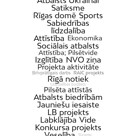
Atbalsts Ukrainai
Satiksme
Rīgas domē
Sports
Sabiedrības
līdzdalība
Attīstība
Ekonomika
Sociālais atbalsts
Attīstība; Pilsētvide
Izglītība
NVO ziņa
Projekta aktivitāte
RAIC projekts
Brīvprātīgais darbs
Rīgā notiek
Līdzdalības budžets
Pilsēta attīstās
Atbalsts biedrībām
Jauniešu iesaiste
LB projekts
Labklājība
Vide
Konkursa projekts
Veselība
Tūrisms