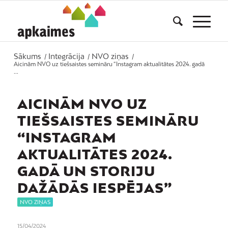
Sākums
Integrācija
NVO ziņas
/
/
/
Aicinām NVO uz tiešsaistes semināru “Instagram aktualitātes 2024. gadā
...
AICINĀM NVO UZ
TIEŠSAISTES SEMINĀRU
“INSTAGRAM
AKTUALITĀTES 2024.
GADĀ UN STORIJU
DAŽĀDĀS IESPĒJAS”
NVO ZIŅAS
15/04/2024