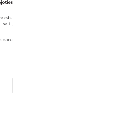
ējoties
aksts.
saiti,
mināru