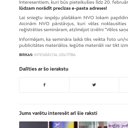
Interesentiem, kuri būs pieteikušies līdz 20. februār
lūdzam norādīt precīzas e-pasta adreses!
Lai sniegtu iespēju plašākam NVO lokam papildin
Aicinām NVO pārstāvjus, kuri vēlas noklausīties
reģistrēties semināram, atzīmējot izvēlni “Vēlos saņe
Informējam, ka semināra laikā tiks veikta foto un
publicitātes materiālos. Iegūtie materiāli var tikt i
BIRKAS:
INTEGRĀCIJA
,
IZGLĪTĪBA
Dalīties ar šo ierakstu
Jums varētu interesēt arī šie raksti