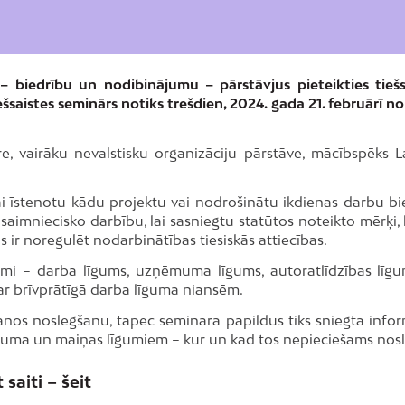
– biedrību un nodibinājumu – pārstāvjus pieteikties tiešs
aistes seminārs notiks trešdien, 2024. gada 21. februārī no 
re, vairāku nevalstisku organizāciju pārstāve, mācībspēks La
i īstenotu kādu projektu vai nodrošinātu ikdienas darbu bi
saimniecisko darbību, lai sasniegtu statūtos noteikto mērķi, 
 ir noregulēt nodarbinātības tiesiskās attiecības.
īgumi – darba līgums, uzņēmuma līgums, autoratlīdzības līg
 par brīvprātīgā darba līguma niansēm.
šanos noslēgšanu, tāpēc seminārā papildus tiks sniegta infor
juma un maiņas līgumiem – kur un kad tos nepieciešams nosl
 saiti –
šeit