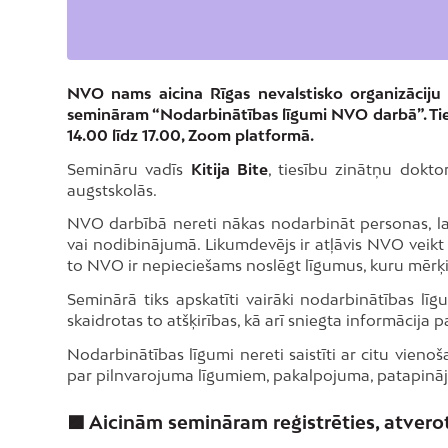
NVO nams aicina Rīgas nevalstisko organizāciju 
semināram “Nodarbinātības līgumi NVO darbā”. Tiešs
14.00 līdz 17.00, Zoom platformā.
Semināru vadīs
Kitija Bite
, tiesību zinātņu dokto
augstskolās.
NVO darbībā nereti nākas nodarbināt personas, la
vai nodibinājumā. Likumdevējs ir atļāvis NVO veikt 
to NVO ir nepieciešams noslēgt līgumus, kuru mērķis
Seminārā tiks apskatīti vairāki nodarbinātības l
skaidrotas to atšķirības, kā arī sniegta informācija
Nodarbinātības līgumi nereti saistīti ar citu vieno
par pilnvarojuma līgumiem, pakalpojuma, patapinā
🟪 Aicinām semināram reģistrēties, atverot