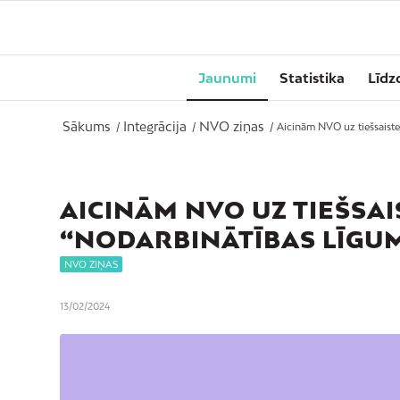
Jaunumi
Statistika
Līdz
Sākums
Integrācija
NVO ziņas
/
/
/
Aicinām NVO uz tiešsaiste
AICINĀM NVO UZ TIEŠSA
“NODARBINĀTĪBAS LĪGU
NVO ZIŅAS
13/02/2024