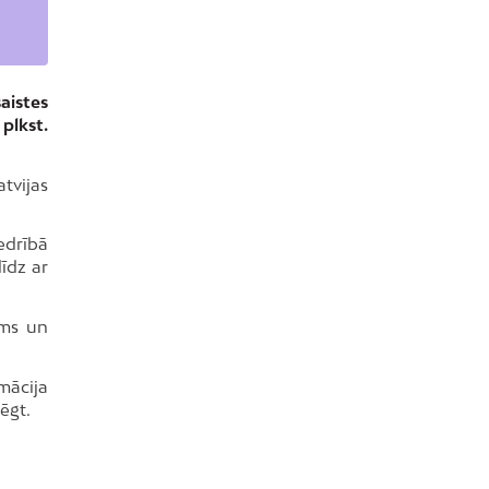
aistes
plkst.
tvijas
edrībā
līdz ar
ums un
mācija
ēgt.