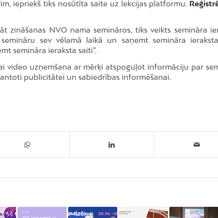
im, iepriekš tiks nosūtīta saite uz lekcijas platformu.
Reģistr
āt zināšanas NVO nama semināros, tiks veikts semināra ier
 semināru sev vēlamā laikā un saņemt semināra ieraksta 
mt semināra ieraksta saiti”.
/vai video uzņemšana ar mērķi atspoguļot informāciju par se
zmantoti publicitātei un sabiedrības informēšanai.