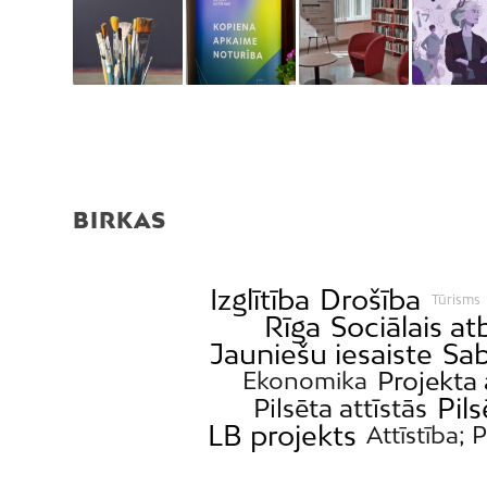
BIRKAS
Izglītība
Drošība
Tūrisms
Rīga
Sociālais at
Jauniešu iesaiste
Sab
Projekta 
Ekonomika
Pil
Pilsēta attīstās
LB projekts
Attīstība; P