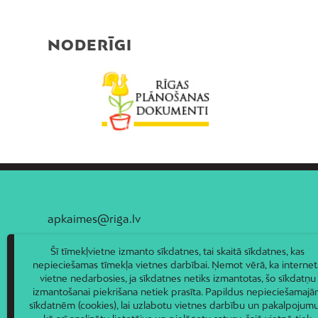
NODERĪGI
apkaimes@riga.lv
Šī tīmekļvietne izmanto sīkdatnes, tai skaitā sīkdatnes, kas
nepieciešamas tīmekļa vietnes darbībai. Ņemot vērā, ka internet
vietne nedarbosies, ja sīkdatnes netiks izmantotas, šo sīkdatņu
izmantošanai piekrišana netiek prasīta. Papildus nepieciešamaj
sīkdatnēm (cookies), lai uzlabotu vietnes darbību un pakalpojumu