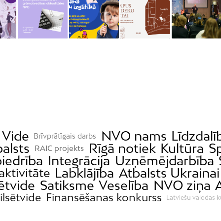
Vide
NVO nams
Līdzdal
Brīvprātīgais darbs
balsts
Rīgā notiek
Kultūra
S
RAIC projekts
iedrība
Integrācija
Uzņēmējdarbība
Labklājība
Atbalsts Ukrainai
aktivitāte
sētvide
Satiksme
Veselība
NVO ziņa
ilsētvide
Finansēšanas konkurss
Latviešu valodas k