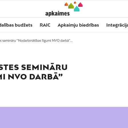
dalības budžets
RAIC
Apkaimju biedrības
Integrācij
s semināru “Nodarbinātības līgumi NVO darbā”...
ISTES SEMINĀRU
MI NVO DARBĀ”