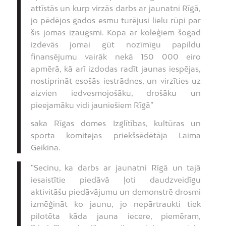
attīstās un kurp virzās darbs ar jaunatni Rīgā,
jo pēdējos gados esmu turējusi lielu rūpi par
šīs jomas izaugsmi. Kopā ar kolēģiem šogad
izdevās jomai gūt nozīmīgu papildu
finansējumu vairāk nekā 150 000 eiro
apmērā, kā arī izdodas radīt jaunas iespējas,
nostiprināt esošās iestrādnes, un virzīties uz
aizvien iedvesmojošāku, drošāku un
pieejamāku vidi jauniešiem Rīgā”
saka Rīgas domes Izglītības, kultūras un
sporta komitejas priekšsēdētāja Laima
Geikina.
“Secinu, ka darbs ar jaunatni Rīgā un tajā
iesaistītie piedāvā ļoti daudzveidīgu
aktivitāšu piedāvājumu un demonstrē drosmi
izmēģināt ko jaunu, jo nepārtraukti tiek
pilotēta kāda jauna iecere, piemēram,