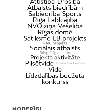
Attīstība
Drošība
Atbalsts biedrībām
Sabiedrība
Sports
Rīga
Labklājība
NVO ziņa
Veselība
Rīgas domē
Satiksme
LB projekts
RAIC projekts
Sociālais atbalsts
Brīvprātīgais darbs
Projekta aktivitāte
Pilsētvide
Līdzdalības budžets
Vide
Līdzdalības budžeta
konkurss
NODERĪGI