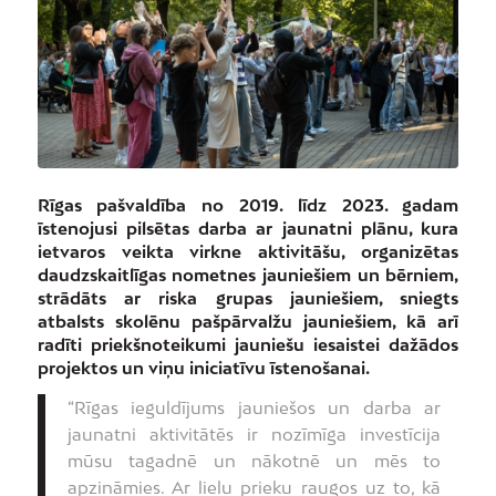
Rīgas pašvaldība no 2019. līdz 2023. gadam
īstenojusi pilsētas darba ar jaunatni plānu, kura
ietvaros veikta virkne aktivitāšu, organizētas
daudzskaitlīgas nometnes jauniešiem un bērniem,
strādāts ar riska grupas jauniešiem, sniegts
atbalsts skolēnu pašpārvalžu jauniešiem, kā arī
radīti priekšnoteikumi jauniešu iesaistei dažādos
projektos un viņu iniciatīvu īstenošanai.
“Rīgas ieguldījums jauniešos un darba ar
jaunatni aktivitātēs ir nozīmīga investīcija
mūsu tagadnē un nākotnē un mēs to
apzināmies. Ar lielu prieku raugos uz to, kā