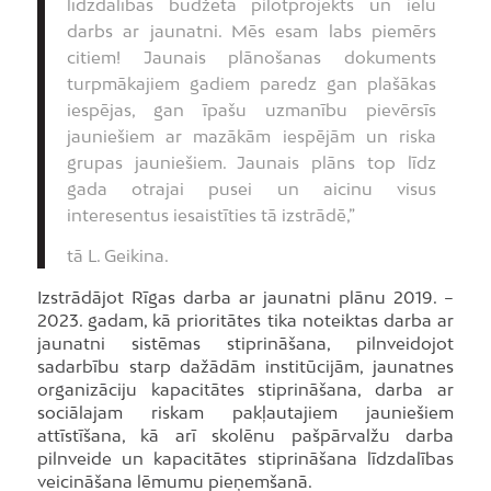
līdzdalības budžeta pilotprojekts un ielu
darbs ar jaunatni. Mēs esam labs piemērs
citiem! Jaunais plānošanas dokuments
turpmākajiem gadiem paredz gan plašākas
iespējas, gan īpašu uzmanību pievērsīs
jauniešiem ar mazākām iespējām un riska
grupas jauniešiem. Jaunais plāns top līdz
gada otrajai pusei un aicinu visus
interesentus iesaistīties tā izstrādē,”
tā L. Geikina.
Izstrādājot Rīgas darba ar jaunatni plānu 2019. –
2023. gadam, kā prioritātes tika noteiktas darba ar
jaunatni sistēmas stiprināšana, pilnveidojot
sadarbību starp dažādām institūcijām, jaunatnes
organizāciju kapacitātes stiprināšana, darba ar
sociālajam riskam pakļautajiem jauniešiem
attīstīšana, kā arī skolēnu pašpārvalžu darba
pilnveide un kapacitātes stiprināšana līdzdalības
veicināšana lēmumu pieņemšanā.