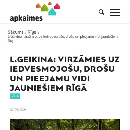
Sākums
Rīga
/
/
L.Geikina: virzāmies uz iedvesmojošu, drošu un pieejamu vidi jauniešiem
Rīg...
L.GEIKINA: VIRZĀMIES UZ
IEDVESMOJOŠU, DROŠU
UN PIEEJAMU VIDI
JAUNIEŠIEM RĪGĀ
RĪGA
07/03/2024