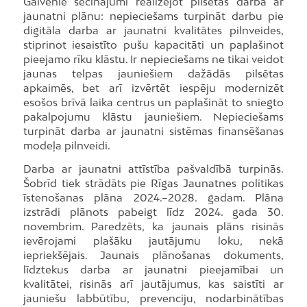
Galvenie secinājumi realizējot pilsētas darba ar
jaunatni plānu: nepieciešams turpināt darbu pie
digitāla darba ar jaunatni kvalitātes pilnveides,
stiprinot iesaistīto pušu kapacitāti un paplašinot
pieejamo rīku klāstu. Ir nepieciešams ne tikai veidot
jaunas telpas jauniešiem dažādās pilsētas
apkaimēs, bet arī izvērtēt iespēju modernizēt
esošos brīvā laika centrus un paplašināt to sniegto
pakalpojumu klāstu jauniešiem. Nepieciešams
turpināt darba ar jaunatni sistēmas finansēšanas
modeļa pilnveidi.
Darba ar jaunatni attīstība pašvaldībā turpinās.
Šobrīd tiek strādāts pie Rīgas Jaunatnes politikas
īstenošanas plāna 2024.–2028. gadam. Plāna
izstrādi plānots pabeigt līdz 2024. gada 30.
novembrim. Paredzēts, ka jaunais plāns risinās
ievērojami plašāku jautājumu loku, nekā
iepriekšējais. Jaunais plānošanas dokuments,
līdztekus darba ar jaunatni pieejamībai un
kvalitātei, risinās arī jautājumus, kas saistīti ar
jauniešu labbūtību, prevenciju, nodarbinātības