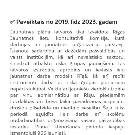
✅ Paveiktais no 2019. līdz 2023. gadam
Jaunatnes plāna ietvaros tika izveidota Rīgas
Jaunatnes lietu konsultatīvā komisija, kurā
darbojās arī jaunatnes organizāciju pārstāvji.
Īstenota sadarbība ar dažādām pašvaldībās un
valsts institūcijām, kā arī nevalstisko sektoru,
sniedzot atbalstu riska grupas jauniešiem. Tās
ietvaros izstrādāts, aprobēts un ieviests ielu
jaunatnes darba modelis Rīgā, kā arī radīti
instrumenti darba ar riska grupas jauniešiem
nepārtrauktībai. Veikta arī jauniešu viedokļu izpēte
par viņu apmierinātību ar Rīgu, pieejamām
līdzdalības un brīvā laika pavadīšanas iespējām,
drošību pilsētvidē un mentālo veselību. Šajā laika
periodā ieguldīts liels darbs arī skolēnu
nodarbinātības organizēšanā vasarā pašvaldības
iestādēs. Plāna īstenošanas periodā iespēju
izmantojuši 966 jaunieši.