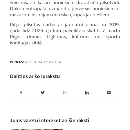
veicināšanu, kā arī jauniešiem draudzīgu pilsētvidi.
Dokuments īpašu uzmanību pievērsīs jauniešiem ar
mazākām iespējām un riska grupas jauniešiem.
Rīgas pilsētas darba ar jaunatni plāna no 2019.
gada līdz 2023. gadam paveiktais skatīts 7. marta
Rīgas domes Izglītības, kultūras un sporta
komitejas sēdē.
BIRKAS:
ATTĪSTĪBA
,
IZGLĪTĪBA
Dalīties ar šo ierakstu
Jums varētu interesēt arī šie raksti