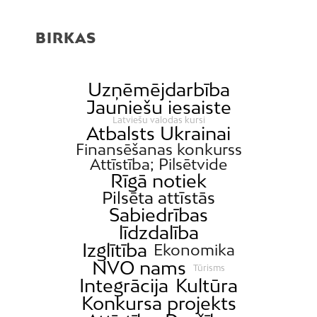
BIRKAS
Uzņēmējdarbība
Jauniešu iesaiste
Latviešu valodas kursi
Atbalsts Ukrainai
Finansēšanas konkurss
Attīstība; Pilsētvide
Rīgā notiek
Pilsēta attīstās
Sabiedrības
līdzdalība
Izglītība
Ekonomika
NVO nams
Tūrisms
Integrācija
Kultūra
Konkursa projekts