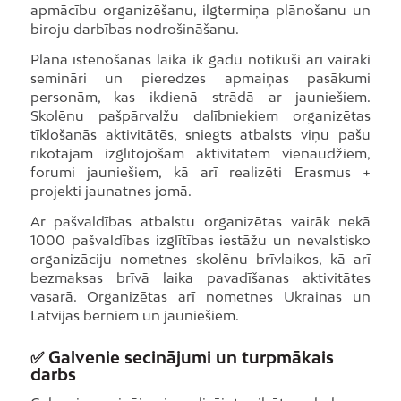
apmācību organizēšanu, ilgtermiņa plānošanu un
biroju darbības nodrošināšanu.
Plāna īstenošanas laikā ik gadu notikuši arī vairāki
semināri un pieredzes apmaiņas pasākumi
personām, kas ikdienā strādā ar jauniešiem.
Skolēnu pašpārvalžu dalībniekiem organizētas
tīklošanās aktivitātēs, sniegts atbalsts viņu pašu
rīkotajām izglītojošām aktivitātēm vienaudžiem,
forumi jauniešiem, kā arī realizēti Erasmus +
projekti jaunatnes jomā.
Ar pašvaldības atbalstu organizētas vairāk nekā
1000 pašvaldības izglītības iestāžu un nevalstisko
organizāciju nometnes skolēnu brīvlaikos, kā arī
bezmaksas brīvā laika pavadīšanas aktivitātes
vasarā. Organizētas arī nometnes Ukrainas un
Latvijas bērniem un jauniešiem.
✅ Galvenie secinājumi un turpmākais
darbs