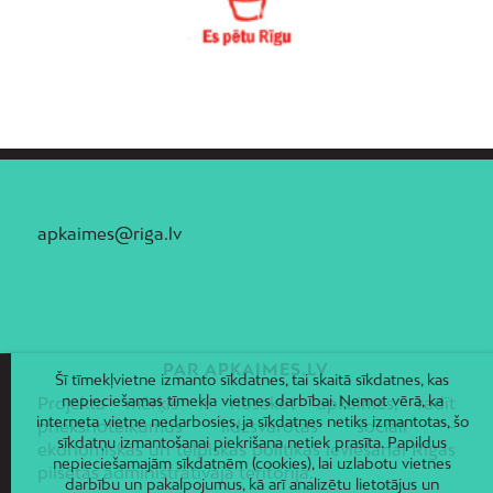
apkaimes@riga.lv
PAR APKAIMES.LV
Šī tīmekļvietne izmanto sīkdatnes, tai skaitā sīkdatnes, kas
nepieciešamas tīmekļa vietnes darbībai. Ņemot vērā, ka
Projekta mērķis ir nosakot apkaimes, radīt
interneta vietne nedarbosies, ja sīkdatnes netiks izmantotas, šo
priekšnoteikumus līdzsvarotas sociāli –
sīkdatņu izmantošanai piekrišana netiek prasīta. Papildus
ekonomiskās un telpiskās politikas ieviešanai Rīgas
nepieciešamajām sīkdatnēm (cookies), lai uzlabotu vietnes
pilsētas administratīvajā teritorijā.
darbību un pakalpojumus, kā arī analizētu lietotājus un