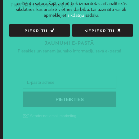
pielāgotu saturu, šajā vietnē tiek izmantotas arī analītiskās
Piekļūstamības paziņojums
sīkdatnes, kas analizē vietnes darbību. Lai uzzinātu vairāk
apmeklējiet
sīkdatņu
sadaļu.
PIEKRĪTU
NEPIEKRĪTU
JAUNUMI E-PASTĀ
Piesakies un saņem jaunāko informāciju savā e-pastā!