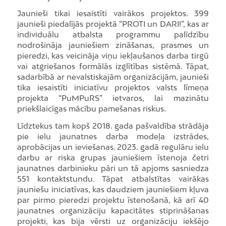
Jaunieši tikai iesaistīti vairākos projektos. 399
jaunieši piedalījās projektā “PROTI un DARI!”, kas ar
individuālu atbalsta programmu palīdzību
nodrošināja jauniešiem zināšanas, prasmes un
pieredzi, kas veicināja viņu iekļaušanos darba tirgū
vai atgriešanos formālās izglītības sistēmā. Tāpat,
sadarbībā ar nevalstiskajām organizācijām, jaunieši
tika iesaistīti iniciatīvu projektos valsts līmeņa
projekta “PuMPuRS” ietvaros, lai mazinātu
priekšlaicīgas mācību pamešanas riskus.
Līdztekus tam kopš 2018. gada pašvaldība strādāja
pie ielu jaunatnes darba modeļa izstrādes,
aprobācijas un ieviešanas. 2023. gadā regulāru ielu
darbu ar riska grupas jauniešiem īstenoja četri
jaunatnes darbinieku pāri un tā apjoms sasniedza
551 kontaktstundu. Tāpat atbalstītas vairākas
jauniešu iniciatīvas, kas daudziem jauniešiem kļuva
par pirmo pieredzi projektu īstenošanā, kā arī 40
jaunatnes organizāciju kapacitātes stiprināšanas
projekti, kas bija vērsti uz organizāciju iekšējo