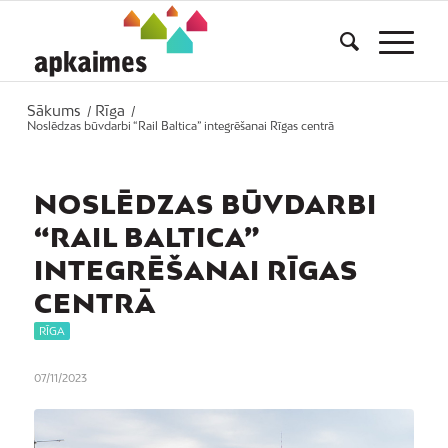
Sākums
Rīga
/
/
Noslēdzas būvdarbi “Rail Baltica” integrēšanai Rīgas centrā
NOSLĒDZAS BŪVDARBI
“RAIL BALTICA”
INTEGRĒŠANAI RĪGAS
CENTRĀ
RĪGA
07/11/2023