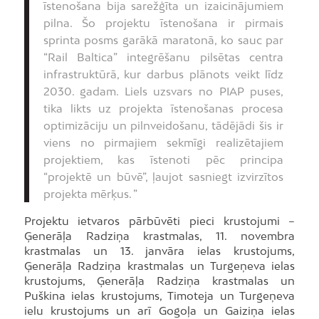
īstenošana bija sarežģīta un izaicinājumiem
pilna. Šo projektu īstenošana ir pirmais
sprinta posms garākā maratonā, ko sauc par
“Rail Baltica” integrēšanu pilsētas centra
infrastruktūrā, kur darbus plānots veikt līdz
2030. gadam. Liels uzsvars no PIAP puses,
tika likts uz projekta īstenošanas procesa
optimizāciju un pilnveidošanu, tādējādi šis ir
viens no pirmajiem sekmīgi realizētajiem
projektiem, kas īstenoti pēc principa
“projektē un būvē”, ļaujot sasniegt izvirzītos
projekta mērķus. ”
Projektu ietvaros pārbūvēti pieci krustojumi –
Ģenerāļa Radziņa krastmalas, 11. novembra
krastmalas un 13. janvāra ielas krustojums,
Ģenerāļa Radziņa krastmalas un Turgeņeva ielas
krustojums, Ģenerāļa Radziņa krastmalas un
Puškina ielas krustojums, Timoteja un Turgeņeva
ielu krustojums un arī Gogoļa un Gaiziņa ielas