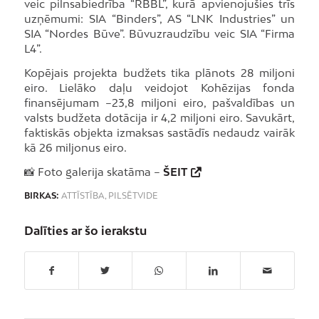
veic pilnsabiedrība “RBBL”, kurā apvienojušies trīs
uzņēmumi: SIA “Binders”, AS “LNK Industries” un
SIA “Nordes Būve”. Būvuzraudzību veic SIA “Firma
L4”.
Kopējais projekta budžets tika plānots 28 miljoni
eiro. Lielāko daļu veidojot Kohēzijas fonda
finansējumam –23,8 miljoni eiro, pašvaldības un
valsts budžeta dotācija ir 4,2 miljoni eiro. Savukārt,
faktiskās objekta izmaksas sastādīs nedaudz vairāk
kā 26 miljonus eiro.
📸 Foto galerija skatāma –
ŠEIT
BIRKAS:
ATTĪSTĪBA
,
PILSĒTVIDE
Dalīties ar šo ierakstu