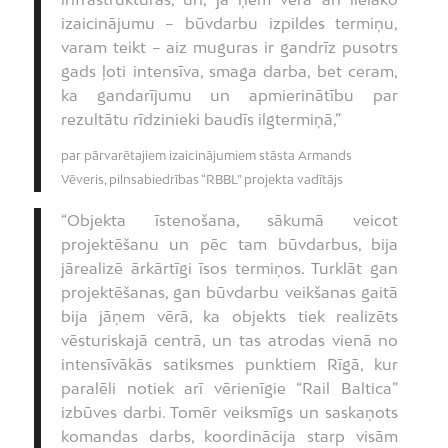
izaicinājumu – būvdarbu izpildes termiņu,
varam teikt – aiz muguras ir gandrīz pusotrs
gads ļoti intensīva, smaga darba, bet ceram,
ka gandarījumu un apmierinātību par
rezultātu rīdzinieki baudīs ilgtermiņā,”
par pārvarētajiem izaicinājumiem stāsta Armands
Vēveris, pilnsabiedrības “RBBL” projekta vadītājs
“Objekta īstenošana, sākumā veicot
projektēšanu un pēc tam būvdarbus, bija
jārealizē ārkārtīgi īsos termiņos. Turklāt gan
projektēšanas, gan būvdarbu veikšanas gaitā
bija jāņem vērā, ka objekts tiek realizēts
vēsturiskajā centrā, un tas atrodas vienā no
intensīvākās satiksmes punktiem Rīgā, kur
paralēli notiek arī vērienīgie “Rail Baltica”
izbūves darbi. Tomēr veiksmīgs un saskaņots
komandas darbs, koordinācija starp visām