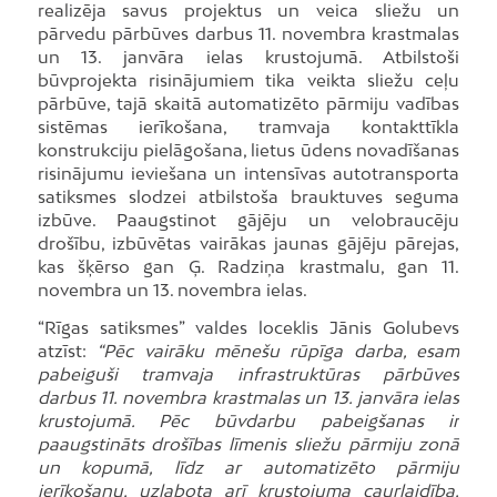
realizēja savus projektus un veica sliežu un
pārvedu pārbūves darbus 11. novembra krastmalas
un 13. janvāra ielas krustojumā. Atbilstoši
būvprojekta risinājumiem tika veikta sliežu ceļu
pārbūve, tajā skaitā automatizēto pārmiju vadības
sistēmas ierīkošana, tramvaja kontakttīkla
konstrukciju pielāgošana, lietus ūdens novadīšanas
risinājumu ieviešana un intensīvas autotransporta
satiksmes slodzei atbilstoša brauktuves seguma
izbūve. Paaugstinot gājēju un velobraucēju
drošību, izbūvētas vairākas jaunas gājēju pārejas,
kas šķērso gan Ģ. Radziņa krastmalu, gan 11.
novembra un 13. novembra ielas.
“Rīgas satiksmes” valdes loceklis Jānis Golubevs
atzīst:
“Pēc vairāku mēnešu rūpīga darba, esam
pabeiguši tramvaja infrastruktūras pārbūves
darbus 11. novembra krastmalas un 13. janvāra ielas
krustojumā. Pēc būvdarbu pabeigšanas ir
paaugstināts drošības līmenis sliežu pārmiju zonā
un kopumā, līdz ar automatizēto pārmiju
ierīkošanu, uzlabota arī krustojuma caurlaidība,