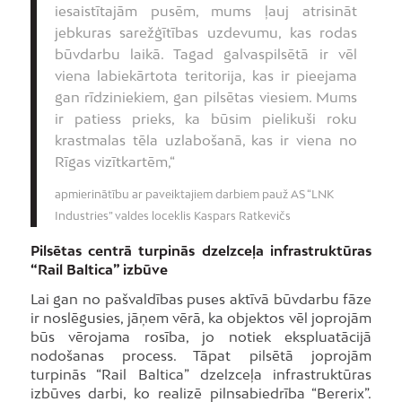
iesaistītajām pusēm, mums ļauj atrisināt
jebkuras sarežģītības uzdevumu, kas rodas
būvdarbu laikā. Tagad galvaspilsētā ir vēl
viena labiekārtota teritorija, kas ir pieejama
gan rīdziniekiem, gan pilsētas viesiem. Mums
ir patiess prieks, ka būsim pielikuši roku
krastmalas tēla uzlabošanā, kas ir viena no
Rīgas vizītkartēm,“
apmierinātību ar paveiktajiem darbiem pauž AS “LNK
Industries” valdes loceklis Kaspars Ratkevičs
Pilsētas centrā turpinās dzelzceļa infrastruktūras
“Rail Baltica” izbūve
Lai gan no pašvaldības puses aktīvā būvdarbu fāze
ir noslēgusies, jāņem vērā, ka objektos vēl joprojām
būs vērojama rosība, jo notiek ekspluatācijā
nodošanas process. Tāpat pilsētā joprojām
turpinās “Rail Baltica” dzelzceļa infrastruktūras
izbūves darbi, ko realizē pilnsabiedrība “Bererix”.