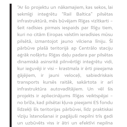
“Ar šo projektu un nākamajiem, kas sekos, lai
sekmīgi integrētu “Rail Baltica” pilsētas
infrastruktūrā, mēs būvējam Rīgas vizītkarti –
šeit radīsies pirmais iespaids par Rīgu tiem,
kuri no citām Eiropas valstīm ieradīsies mūsu
pilsētā, izmantojot jauno vilciena līniju. Šī
pārbūve plašā teritorijā ap Centrālo staciju
agrāk nošķirtu Rīgas daļu padara par pilsētas
dinamiskā asinsritē pilnvērtīgi integrētu vidi,
kur ieguvēji ir visi – krastmala ir ērti pieejama
gājējiem, ir jauni veloceļi, sabiedriskais
transports kursēs raitāk, sakārtota ir arī
infrastruktūra autovadītājiem. Un vēl šis
projekts ir apliecinājums Rīgas veiktspējai –
no brīža, kad pilsētai kļuva pieejami ES fondu
līdzekļi šīs teritorijas pārbūvei, līdz praktiskai
vīziju īstenošanai ir pagājuši nepilni trīs gadi
un uzbūvēts viss ir ātri un efektīvi nepilna