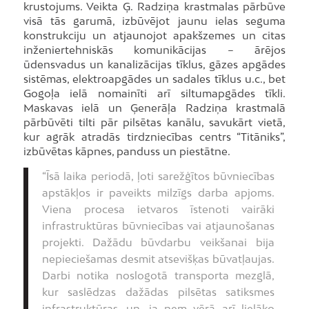
krustojums. Veikta Ģ. Radziņa krastmalas pārbūve
visā tās garumā, izbūvējot jaunu ielas seguma
konstrukciju un atjaunojot apakšzemes un citas
inženiertehniskās komunikācijas – ārējos
ūdensvadus un kanalizācijas tīklus, gāzes apgādes
sistēmas, elektroapgādes un sadales tīklus u.c., bet
Gogoļa ielā nomainīti arī siltumapgādes tīkli.
Maskavas ielā un Ģenerāļa Radziņa krastmalā
pārbūvēti tilti pār pilsētas kanālu, savukārt vietā,
kur agrāk atradās tirdzniecības centrs “Titāniks”,
izbūvētas kāpnes, panduss un piestātne.
“Īsā laika periodā, ļoti sarežģītos būvniecības
apstākļos ir paveikts milzīgs darba apjoms.
Viena procesa ietvaros īstenoti vairāki
infrastruktūras būvniecības vai atjaunošanas
projekti. Dažādu būvdarbu veikšanai bija
nepieciešamas desmit atsevišķas būvatļaujas.
Darbi notika noslogotā transporta mezglā,
kur saslēdzas dažādas pilsētas satiksmes
infrastruktūras, un, ja ņem vērā arī lielāko