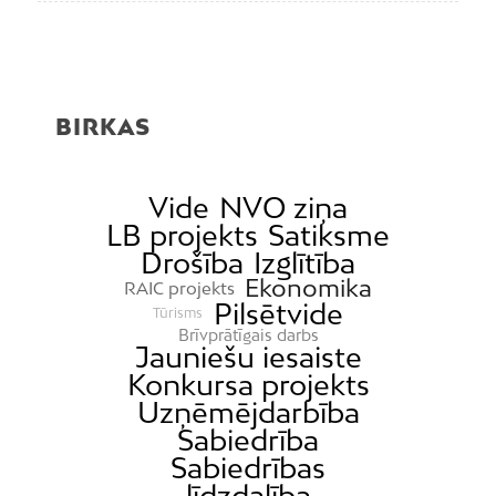
BIRKAS
Vide
NVO ziņa
LB projekts
Satiksme
Drošība
Izglītība
Ekonomika
RAIC projekts
Pilsētvide
Tūrisms
Brīvprātīgais darbs
Jauniešu iesaiste
Konkursa projekts
Uzņēmējdarbība
Sabiedrība
Sabiedrības
līdzdalība