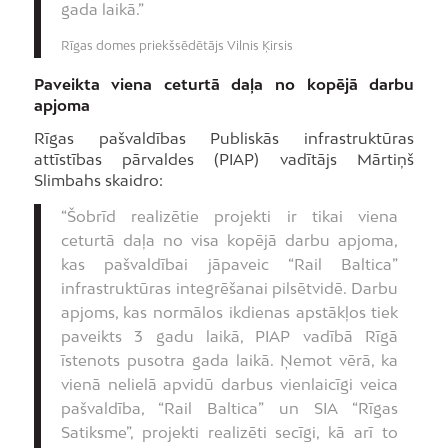
gada laikā.”
Rīgas domes priekšsēdētājs Vilnis Ķirsis
Paveikta viena ceturtā daļa no kopējā darbu
apjoma
Rīgas pašvaldības Publiskās infrastruktūras
attīstības pārvaldes (PIAP) vadītājs Mārtiņš
Slimbahs skaidro:
“Šobrīd realizētie projekti ir tikai viena
ceturtā daļa no visa kopējā darbu apjoma,
kas pašvaldībai jāpaveic “Rail Baltica”
infrastruktūras integrēšanai pilsētvidē. Darbu
apjoms, kas normālos ikdienas apstākļos tiek
paveikts 3 gadu laikā, PIAP vadībā Rīgā
īstenots pusotra gada laikā. Ņemot vērā, ka
vienā nelielā apvidū darbus vienlaicīgi veica
pašvaldība, “Rail Baltica” un SIA “Rīgas
Satiksme”, projekti realizēti secīgi, kā arī to