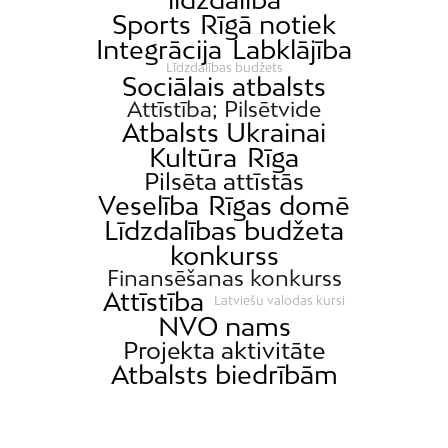
Sports
Rīgā notiek
Integrācija
Labklājība
Līdzdalības budžets
Sociālais atbalsts
Attīstība; Pilsētvide
Atbalsts Ukrainai
Kultūra
Rīga
Pilsēta attīstās
Veselība
Rīgas domē
Līdzdalības budžeta
konkurss
Finansēšanas konkurss
Attīstība
Latviešu valodas kursi
NVO nams
Projekta aktivitāte
Atbalsts biedrībām