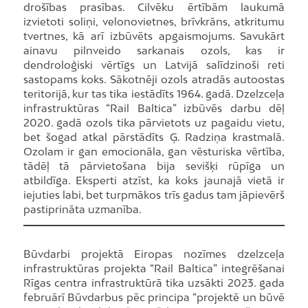
drošības prasības. Cilvēku ērtībām laukumā
izvietoti soliņi, velonovietnes, brīvkrāns, atkritumu
tvertnes, kā arī izbūvēts apgaismojums. Savukārt
ainavu pilnveido sarkanais ozols, kas ir
dendroloģiski vērtīgs un Latvijā salīdzinoši reti
sastopams koks. Sākotnēji ozols atradās autoostas
teritorijā, kur tas tika iestādīts 1964. gadā. Dzelzceļa
infrastruktūras “Rail Baltica” izbūvēs darbu dēļ
2020. gadā ozols tika pārvietots uz pagaidu vietu,
bet šogad atkal pārstādīts Ģ. Radziņa krastmalā.
Ozolam ir gan emocionāla, gan vēsturiska vērtība,
tādēļ tā pārvietošana bija sevišķi rūpīga un
atbildīga. Eksperti atzīst, ka koks jaunajā vietā ir
iejuties labi, bet turpmākos trīs gadus tam jāpievērš
pastiprināta uzmanība.
Būvdarbi projektā Eiropas nozīmes dzelzceļa
infrastruktūras projekta “Rail Baltica” integrēšanai
Rīgas centra infrastruktūrā tika uzsākti 2023. gada
februārī Būvdarbus pēc principa “projektē un būvē