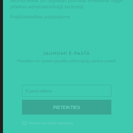
ekonomiskās un telpiskās politikas ieviešanai Rīgas
pilsētas administratīvajā teritorijā.
Piekļūstamības paziņojums
JAUNUMI E-PASTĀ
Piesakies un saņem jaunāko informāciju savā e-pastā!