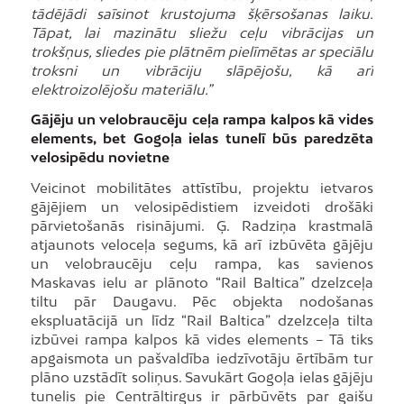
tādējādi saīsinot krustojuma šķērsošanas laiku.
Tāpat, lai mazinātu sliežu ceļu vibrācijas un
trokšņus, sliedes pie plātnēm pielīmētas ar speciālu
troksni un vibrāciju slāpējošu, kā arī
elektroizolējošu materiālu.”
Gājēju un velobraucēju ceļa rampa kalpos kā vides
elements, bet Gogoļa ielas tunelī būs paredzēta
velosipēdu novietne
Veicinot mobilitātes attīstību, projektu ietvaros
gājējiem un velosipēdistiem izveidoti drošāki
pārvietošanās risinājumi. Ģ. Radziņa krastmalā
atjaunots veloceļa segums, kā arī izbūvēta gājēju
un velobraucēju ceļu rampa, kas savienos
Maskavas ielu ar plānoto “Rail Baltica” dzelzceļa
tiltu pār Daugavu. Pēc objekta nodošanas
ekspluatācijā un līdz “Rail Baltica” dzelzceļa tilta
izbūvei rampa kalpos kā vides elements – Tā tiks
apgaismota un pašvaldība iedzīvotāju ērtībām tur
plāno uzstādīt soliņus. Savukārt Gogoļa ielas gājēju
tunelis pie Centrāltirgus ir pārbūvēts par gaišu