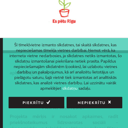
Šī tīmekļvietne izmanto sīkdatnes, tai skaitā sīkdatnes, kas
nepieciešamas tīmekļa vietnes darbībai. Ņemot vērā, ka
interneta vietne nedarbosies, ja sīkdatnes netiks izmantotas, šo
sīkdatņu izmantošanai piekrišana netiek prasīta. Papildus
nepieciešamajām sīkdatnēm (cookies), lai uzlabotu vietnes
darbību un pakalpojumus, kā arī analizētu lietotājus un
apkaimes@riga.lv
pielāgotu saturu, šajā vietnē tiek izmantotas arī analītiskās
sīkdatnes, kas analizē vietnes darbību. Lai uzzinātu vairāk
apmeklējiet
sīkdatņu
sadaļu.
PIEKRĪTU
NEPIEKRĪTU
PAR APKAIMES.LV
Projekta mērķis ir nosakot apkaimes, radīt
priekšnoteikumus līdzsvarotas sociāli –