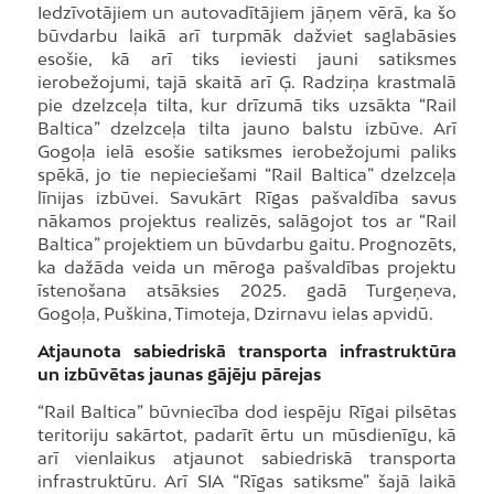
Iedzīvotājiem un autovadītājiem jāņem vērā, ka šo
būvdarbu laikā arī turpmāk dažviet saglabāsies
esošie, kā arī tiks ieviesti jauni satiksmes
ierobežojumi, tajā skaitā arī Ģ. Radziņa krastmalā
pie dzelzceļa tilta, kur drīzumā tiks uzsākta “Rail
Baltica” dzelzceļa tilta jauno balstu izbūve. Arī
Gogoļa ielā esošie satiksmes ierobežojumi paliks
spēkā, jo tie nepieciešami “Rail Baltica” dzelzceļa
līnijas izbūvei. Savukārt Rīgas pašvaldība savus
nākamos projektus realizēs, salāgojot tos ar “Rail
Baltica” projektiem un būvdarbu gaitu. Prognozēts,
ka dažāda veida un mēroga pašvaldības projektu
īstenošana atsāksies 2025. gadā Turgeņeva,
Gogoļa, Puškina, Timoteja, Dzirnavu ielas apvidū.
Atjaunota sabiedriskā transporta infrastruktūra
un izbūvētas jaunas gājēju pārejas
“Rail Baltica” būvniecība dod iespēju Rīgai pilsētas
teritoriju sakārtot, padarīt ērtu un mūsdienīgu, kā
arī vienlaikus atjaunot sabiedriskā transporta
infrastruktūru. Arī SIA “Rīgas satiksme” šajā laikā