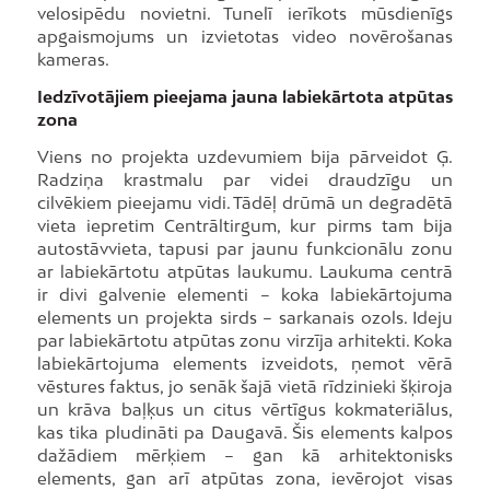
velosipēdu novietni. Tunelī ierīkots mūsdienīgs
apgaismojums un izvietotas video novērošanas
kameras.
Iedzīvotājiem pieejama jauna labiekārtota atpūtas
zona
Viens no projekta uzdevumiem bija pārveidot Ģ.
Radziņa krastmalu par videi draudzīgu un
cilvēkiem pieejamu vidi. Tādēļ drūmā un degradētā
vieta iepretim Centrāltirgum, kur pirms tam bija
autostāvvieta, tapusi par jaunu funkcionālu zonu
ar labiekārtotu atpūtas laukumu. Laukuma centrā
ir divi galvenie elementi – koka labiekārtojuma
elements un projekta sirds – sarkanais ozols. Ideju
par labiekārtotu atpūtas zonu virzīja arhitekti. Koka
labiekārtojuma elements izveidots, ņemot vērā
vēstures faktus, jo senāk šajā vietā rīdzinieki šķiroja
un krāva baļķus un citus vērtīgus kokmateriālus,
kas tika pludināti pa Daugavā. Šis elements kalpos
dažādiem mērķiem – gan kā arhitektonisks
elements, gan arī atpūtas zona, ievērojot visas