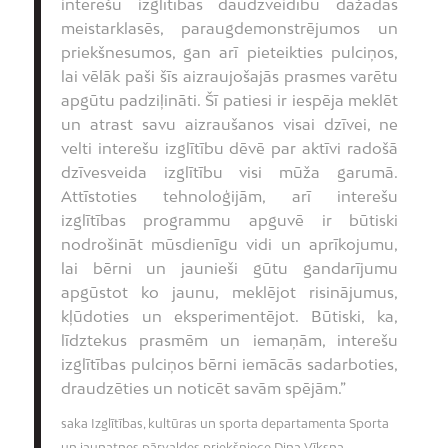
interešu izglītības daudzveidību dažādās
meistarklasēs, paraugdemonstrējumos un
priekšnesumos, gan arī pieteikties pulciņos,
lai vēlāk paši šīs aizraujošajās prasmes varētu
apgūtu padziļināti. Šī patiesi ir iespēja meklēt
un atrast savu aizraušanos visai dzīvei, ne
velti interešu izglītību dēvē par aktīvi radošā
dzīvesveida izglītību visi mūža garumā.
Attīstoties tehnoloģijām, arī interešu
izglītības programmu apguvē ir būtiski
nodrošināt mūsdienīgu vidi un aprīkojumu,
lai bērni un jaunieši gūtu gandarījumu
apgūstot ko jaunu, meklējot risinājumus,
kļūdoties un eksperimentējot. Būtiski, ka,
līdztekus prasmēm un iemaņām, interešu
izglītības pulciņos bērni iemācās sadarboties,
draudzēties un noticēt savām spējām.”
saka Izglītības, kultūras un sporta departamenta Sporta
un jaunatnes pārvaldes priekšniece Dina Vīksna.