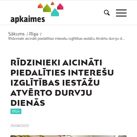
Sākums
Rīga
/
/
Rīdzinieki aicināti piedalīties interešu izglītības iestāžu Atvērto durvju d...
RĪDZINIEKI AICINĀTI
PIEDALĪTIES INTEREŠU
IZGLĪTĪBAS IESTĀŽU
ATVĒRTO DURVJU
DIENĀS
RĪGA
29/08/2023