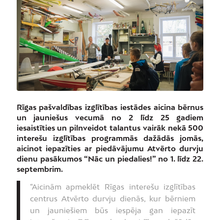
Rīgas pašvaldības izglītības iestādes aicina bērnus
un jauniešus vecumā no 2 līdz 25 gadiem
iesaistīties un pilnveidot talantus vairāk nekā 500
interešu izglītības programmās dažādās jomās,
aicinot iepazīties ar piedāvājumu Atvērto durvju
dienu pasākumos “Nāc un piedalies!” no 1. līdz 22.
septembrim.
“Aicinām apmeklēt Rīgas interešu izglītības
centrus Atvērto durvju dienās, kur bērniem
un jauniešiem būs iespēja gan iepazīt