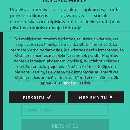
PAR APKAIMES.LV
Projekta mērķis ir nosakot apkaimes, radīt
priekšnoteikumus līdzsvarotas sociāli –
ekonomiskās un telpiskās politikas ieviešanai Rīgas
pilsētas administratīvajā teritorijā.
Piekļūstamības paziņojums
Šī tīmekļvietne izmanto sīkdatnes, tai skaitā sīkdatnes, kas
nepieciešamas tīmekļa vietnes darbībai. Ņemot vērā, ka
interneta vietne nedarbosies, ja sīkdatnes netiks izmantotas, šo
sīkdatņu izmantošanai piekrišana netiek prasīta. Papildus
nepieciešamajām sīkdatnēm (cookies), lai uzlabotu vietnes
darbību un pakalpojumus, kā arī analizētu lietotājus un
pielāgotu saturu, šajā vietnē tiek izmantotas arī analītiskās
JAUNUMI E-PASTĀ
sīkdatnes, kas analizē vietnes darbību. Lai uzzinātu vairāk
Piesakies un saņem jaunāko informāciju savā e-pastā!
apmeklējiet
sīkdatņu
sadaļu.
PIEKRĪTU
NEPIEKRĪTU