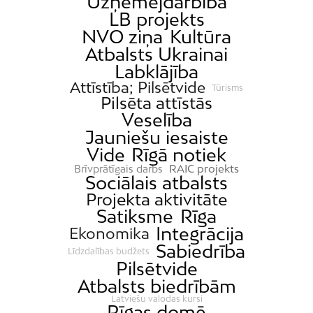
Uzņēmējdarbība
LB projekts
NVO ziņa
Kultūra
Atbalsts Ukrainai
Labklājība
Attīstība; Pilsētvide
Tūrisms
Pilsēta attīstās
Veselība
Jauniešu iesaiste
Vide
Rīgā notiek
RAIC projekts
Brīvprātīgais darbs
Sociālais atbalsts
Projekta aktivitāte
Satiksme
Rīga
Integrācija
Ekonomika
Sabiedrība
Līdzdalības budžets
Pilsētvide
Atbalsts biedrībām
Latviešu valodas kursi
Rīgas domē