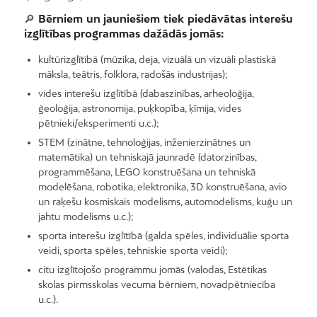
🔎
Bērniem un jauniešiem tiek piedāvātas interešu
izglītības programmas dažādās jomās:
kultūrizglītībā (mūzika, deja, vizuālā un vizuāli plastiskā
māksla, teātris, folklora, radošās industrijas);
vides interešu izglītībā (dabaszinības, arheoloģija,
ģeoloģija, astronomija, puķkopība, ķīmija, vides
pētnieki/eksperimenti u.c.);
STEM (zinātne, tehnoloģijas, inženierzinātnes un
matemātika) un tehniskajā jaunradē (datorzinības,
programmēšana, LEGO konstruēšana un tehniskā
modelēšana, robotika, elektronika, 3D konstruēšana, avio
un raķešu kosmiskais modelisms, automodelisms, kuģu un
jahtu modelisms u.c.);
sporta interešu izglītībā (galda spēles, individuālie sporta
veidi, sporta spēles, tehniskie sporta veidi);
citu izglītojošo programmu jomās (valodas, Estētikas
skolas pirmsskolas vecuma bērniem, novadpētniecība
u.c.).