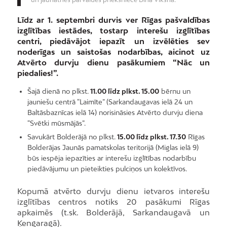
Līdz ar 1. septembri durvis ver Rīgas pašvaldības
izglītības iestādes, tostarp interešu izglītības
centri, piedāvājot iepazīt un izvēlēties sev
noderīgas un saistošas nodarbības, aicinot uz
Atvērto durvju dienu pasākumiem “Nāc un
piedalies!”.
Šajā dienā no plkst.
11.00 līdz plkst. 15.00
bērnu un
jauniešu centrā “Laimīte” (Sarkandaugavas ielā 24 un
Baltāsbaznīcas ielā 14) norisināsies Atvērto durvju diena
“Svētki mūsmājās”.
Savukārt Bolderājā no plkst.
15.00 līdz plkst. 17.30
Rīgas
Bolderājas Jaunās pamatskolas teritorijā (Miglas ielā 9)
būs iespēja iepazīties ar interešu izglītības nodarbību
piedāvājumu un pieteikties pulciņos un kolektīvos.
Kopumā atvērto durvju dienu ietvaros interešu
izglītības centros notiks 20 pasākumi Rīgas
apkaimēs (t.sk. Bolderājā, Sarkandaugavā un
Ķengaragā).