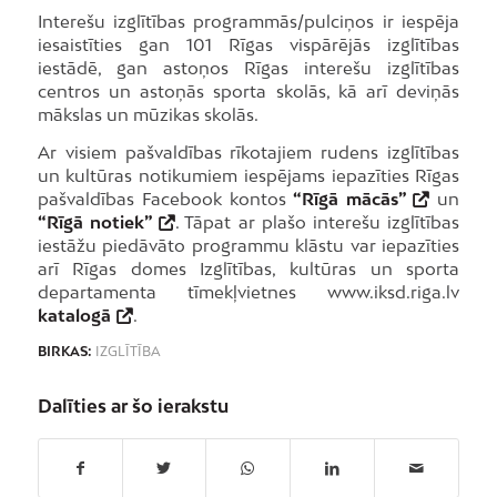
Interešu izglītības programmās/pulciņos ir iespēja
iesaistīties gan 101 Rīgas vispārējās izglītības
iestādē, gan astoņos Rīgas interešu izglītības
centros un astoņās sporta skolās, kā arī deviņās
mākslas un mūzikas skolās.
Ar visiem pašvaldības rīkotajiem rudens izglītības
un kultūras notikumiem iespējams iepazīties Rīgas
pašvaldības Facebook kontos
“Rīgā mācās”
un
“Rīgā notiek”
. Tāpat ar plašo interešu izglītības
iestāžu piedāvāto programmu klāstu var iepazīties
arī Rīgas domes Izglītības, kultūras un sporta
departamenta tīmekļvietnes www.iksd.riga.lv
katalogā
.
BIRKAS:
IZGLĪTĪBA
Dalīties ar šo ierakstu