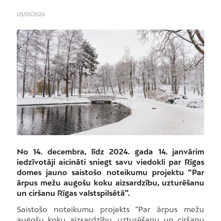
03/01/2024
No 14. decembra, līdz 2024. gada 14. janvārim
iedzīvotāji aicināti sniegt savu viedokli par Rīgas
domes jauno saistošo noteikumu projektu “Par
ārpus mežu augošu koku aizsardzību, uzturēšanu
un ciršanu Rīgas valstspilsētā”.
Saistošo noteikumu projekts “Par ārpus mežu
augošu koku aizsardzību, uzturēšanu un ciršanu