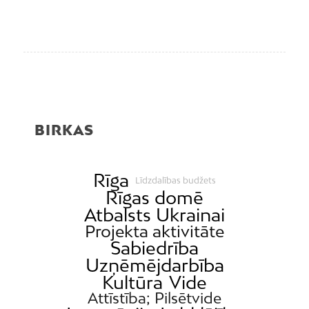
BIRKAS
Rīga
Līdzdalības budžets
Rīgas domē
Atbalsts Ukrainai
Projekta aktivitāte
Sabiedrība
Uzņēmējdarbība
Kultūra
Vide
Attīstība; Pilsētvide