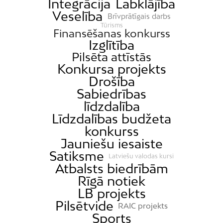
Integrācija
Labklājība
Veselība
Brīvprātīgais darbs
Tūrisms
Finansēšanas konkurss
Izglītība
Pilsēta attīstās
Konkursa projekts
Drošība
Sabiedrības
līdzdalība
Līdzdalības budžeta
konkurss
Jauniešu iesaiste
Satiksme
Latviešu valodas kursi
Atbalsts biedrībām
Rīgā notiek
LB projekts
Pilsētvide
RAIC projekts
Sports