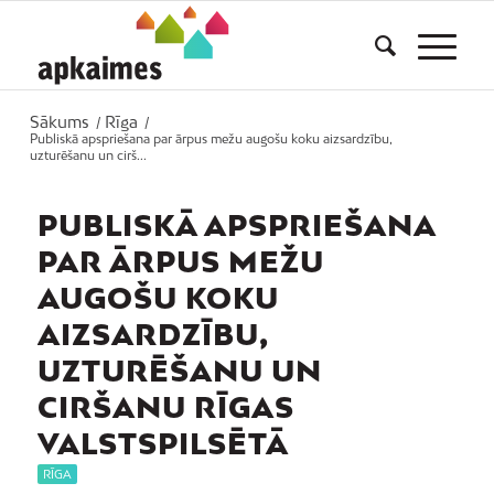
Sākums
Rīga
/
/
Publiskā apspriešana par ārpus mežu augošu koku aizsardzību,
uzturēšanu un cirš...
PUBLISKĀ APSPRIEŠANA
PAR ĀRPUS MEŽU
AUGOŠU KOKU
AIZSARDZĪBU,
UZTURĒŠANU UN
CIRŠANU RĪGAS
VALSTSPILSĒTĀ
RĪGA