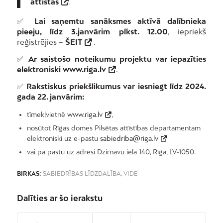
attīstās
.
✅
Lai saņemtu sanāksmes aktīvā dalībnieka
pieeju, līdz 3.janvārim plkst. 12.00
, iepriekš
reģistrējies –
ŠEIT
.
✅
Ar saistošo noteikumu projektu var iepazīties
elektroniski
www.riga.lv
.
✅
Rakstiskus priekšlikumus var iesniegt līdz 2024.
gada 22. janvārim:
tīmekļvietnē
www.riga.lv
,
nosūtot Rīgas domes Pilsētas attīstības departamentam
elektroniski uz e-pastu
sabiedriba@riga.lv
vai pa pastu uz adresi Dzirnavu iela 140, Rīga, LV-1050.
BIRKAS:
SABIEDRĪBAS LĪDZDALĪBA
,
VIDE
Dalīties ar šo ierakstu