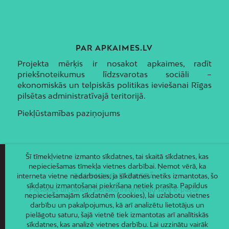
PAR APKAIMES.LV
Projekta mērķis ir nosakot apkaimes, radīt
priekšnoteikumus līdzsvarotas sociāli –
ekonomiskās un telpiskās politikas ieviešanai Rīgas
pilsētas administratīvajā teritorijā.
Piekļūstamības paziņojums
Šī tīmekļvietne izmanto sīkdatnes, tai skaitā sīkdatnes, kas
nepieciešamas tīmekļa vietnes darbībai. Ņemot vērā, ka
JAUNUMI E-PASTĀ
interneta vietne nedarbosies, ja sīkdatnes netiks izmantotas, šo
sīkdatņu izmantošanai piekrišana netiek prasīta. Papildus
Piesakies un saņem jaunāko informāciju savā e-pastā!
nepieciešamajām sīkdatnēm (cookies), lai uzlabotu vietnes
darbību un pakalpojumus, kā arī analizētu lietotājus un
pielāgotu saturu, šajā vietnē tiek izmantotas arī analītiskās
sīkdatnes, kas analizē vietnes darbību. Lai uzzinātu vairāk