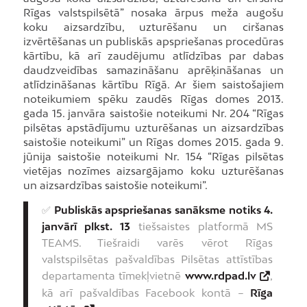
Rīgas valstspilsētā” nosaka ārpus meža augošu
koku aizsardzību, uzturēšanu un ciršanas
izvērtēšanas un publiskās apspriešanas procedūras
kārtību, kā arī zaudējumu atlīdzības par dabas
daudzveidības samazināšanu aprēķināšanas un
atlīdzināšanas kārtību Rīgā. Ar šiem saistošajiem
noteikumiem spēku zaudēs Rīgas domes 2013.
gada 15. janvāra saistošie noteikumi Nr. 204 “Rīgas
pilsētas apstādījumu uzturēšanas un aizsardzības
saistošie noteikumi” un Rīgas domes 2015. gada 9.
jūnija saistošie noteikumi Nr. 154 “Rīgas pilsētas
vietējas nozīmes aizsargājamo koku uzturēšanas
un aizsardzības saistošie noteikumi”.
✅
Publiskās apspriešanas sanāksme notiks 4.
janvārī plkst. 13
tiešsaistes platformā MS
TEAMS. Tiešraidi varēs vērot Rīgas
valstspilsētas pašvaldības Pilsētas attīstības
departamenta tīmekļvietnē
www.rdpad.lv
,
kā arī pašvaldības Facebook kontā –
Rīga