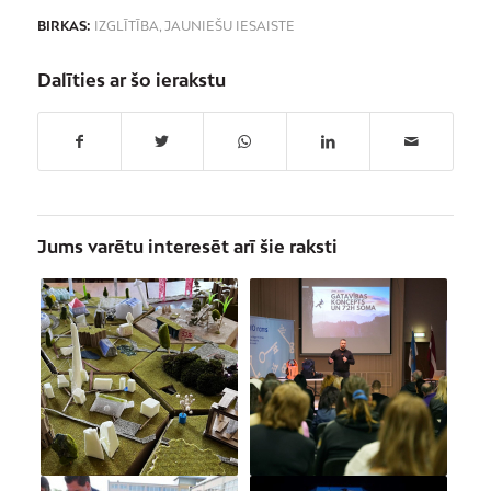
BIRKAS:
IZGLĪTĪBA
,
JAUNIEŠU IESAISTE
Dalīties ar šo ierakstu
Jums varētu interesēt arī šie raksti