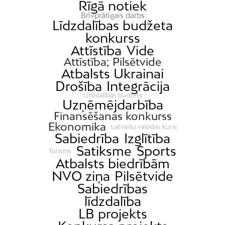
Rīgā notiek
Brīvprātīgais darbs
Līdzdalības budžeta
konkurss
Attīstība
Vide
Attīstība; Pilsētvide
Atbalsts Ukrainai
Drošība
Integrācija
Līdzdalības budžets
Uzņēmējdarbība
Finansēšanas konkurss
Ekonomika
Latviešu valodas kursi
Sabiedrība
Izglītība
Satiksme
Sports
Tūrisms
Atbalsts biedrībām
NVO ziņa
Pilsētvide
Sabiedrības
līdzdalība
LB projekts