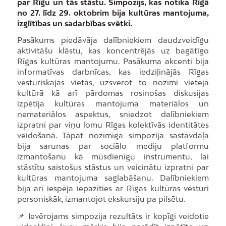
par Rīgu un tās stāstu. Simpozijs, kas notika Rīgā
no 27. līdz 29. oktobrim bija kultūras mantojuma,
izglītības un sadarbības svētki.
Pasākums piedāvāja dalībniekiem daudzveidīgu
aktivitāšu klāstu, kas koncentrējās uz bagātīgo
Rīgas kultūras mantojumu. Pasākuma akcenti bija
informatīvas darbnīcas, kas iedziļinājās Rīgas
vēsturiskajās vietās, uzsverot to nozīmi vietējā
kultūrā kā arī pārdomas rosinošas diskusijas
izpētīja kultūras mantojuma materiālos un
nemateriālos aspektus, sniedzot dalībniekiem
izpratni par viņu lomu Rīgas kolektīvās identitātes
veidošanā. Tāpat nozīmīga simpozija sastāvdaļa
bija sarunas par sociālo mediju platformu
izmantošanu kā mūsdienīgu instrumentu, lai
stāstītu saistošus stāstus un veicinātu izpratni par
kultūras mantojuma saglabāšanu. Dalībniekiem
bija arī iespēja iepazīties ar Rīgas kultūras vēsturi
personiskāk, izmantojot ekskursiju pa pilsētu.
📌 Ievērojams simpozija rezultāts ir kopīgi veidotie