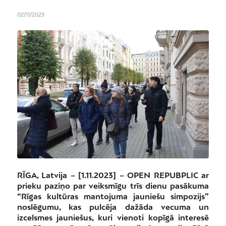
02/11/2023
RĪGA, Latvija – [1.11.2023] – OPEN REPUBPLIC ar
prieku paziņo par veiksmīgu trīs dienu pasākuma
“Rīgas kultūras mantojuma jauniešu simpozijs”
noslēgumu, kas pulcēja dažāda vecuma un
izcelsmes jauniešus, kuri vienoti kopīgā interesē