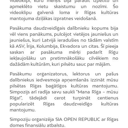
videoklipi, kuru mērķis bija parādīt izpētīto un
apmeklēto vietu skaistumu un nozīmi. Šo
videoklipu galvenā loma ir Rīgas kultūras
mantojuma dziļākas izpratnes veidošanā.
Pasākuma daudzveidīgais dalībnieku kopums bija
vēl viens panākums, pulcējot vietējos jauniešus un
jauniešus, kuri Latvijā ieradušies no tādām valstīm
kā ASV, Īrija, Kolumbija, Ekvadora un citas. Šī pieeja
saskan ar pasākuma mērķi padarīt Rīgu
iekļaujošāku un pretimnākošāku cilvēkiem no
dažādām kultūrām, kuri pilsētu sauc par mājām.
Pasākumu organizatorus, lektorus un pašus
dalībniekus iedvesmoja apņemšanās izzināt mūsu
pilsētas Rīgas bagātīgos kultūras mantojumu.
Simpozijs arī radīja savu saukli “Mana Rīga – mūsu
Rīga!”, tādejādi cerot turpināt centienus
popularizēt Rīgas daudzveidīgo kultūras
mantojumu.
Simpoziju organizēja SIA OPEN REPUBLIC ar Rīgas
domes finansiālu atbalstu.