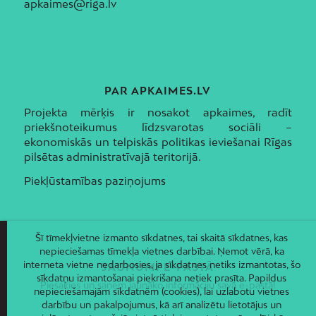
apkaimes@riga.lv
PAR APKAIMES.LV
Projekta mērķis ir nosakot apkaimes, radīt
priekšnoteikumus līdzsvarotas sociāli –
ekonomiskās un telpiskās politikas ieviešanai Rīgas
pilsētas administratīvajā teritorijā.
Piekļūstamības paziņojums
Šī tīmekļvietne izmanto sīkdatnes, tai skaitā sīkdatnes, kas
nepieciešamas tīmekļa vietnes darbībai. Ņemot vērā, ka
interneta vietne nedarbosies, ja sīkdatnes netiks izmantotas, šo
JAUNUMI E-PASTĀ
sīkdatņu izmantošanai piekrišana netiek prasīta. Papildus
Piesakies un saņem jaunāko informāciju savā e-pastā!
nepieciešamajām sīkdatnēm (cookies), lai uzlabotu vietnes
darbību un pakalpojumus, kā arī analizētu lietotājus un