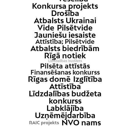
Konkursa projekts
Drošība
Atbalsts Ukrainai
Vide
Pilsētvide
Jauniešu iesaiste
Attīstība; Pilsētvide
Atbalsts biedrībām
Rīgā notiek
Līdzdalības budžets
Pilsēta attīstās
Finansēšanas konkurss
Rīgas domē
Izglītība
Attīstība
Līdzdalības budžeta
konkurss
Labklājība
Uzņēmējdarbība
NVO nams
RAIC projekts