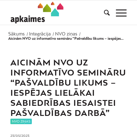
Sākums
Integrācija
NVO ziņas
/
/
/
Aicinām NVO uz informatīvo semināru “Pašvaldību likums – iespējas...
AICINĀM NVO UZ
INFORMATĪVO SEMINĀRU
“PAŠVALDĪBU LIKUMS –
IESPĒJAS LIELĀKAI
SABIEDRĪBAS IESAISTEI
PAŠVALDĪBAS DARBĀ”
NVO ZIŅAS
23/05/2023