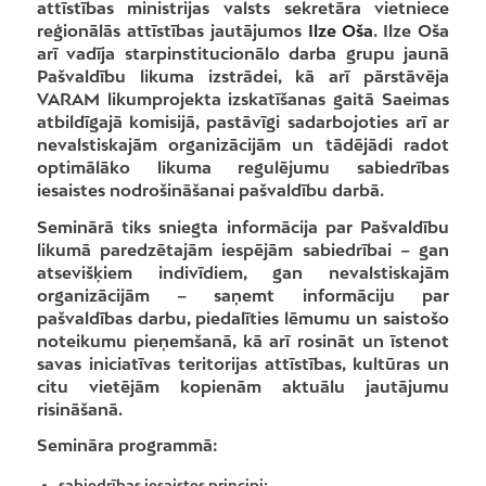
attīstības ministrijas valsts sekretāra vietniece
reģionālās attīstības jautājumos
Ilze Oša
. Ilze Oša
arī vadīja starpinstitucionālo darba grupu jaunā
Pašvaldību likuma izstrādei, kā arī pārstāvēja
VARAM likumprojekta izskatīšanas gaitā Saeimas
atbildīgajā komisijā, pastāvīgi sadarbojoties arī ar
nevalstiskajām organizācijām un tādējādi radot
optimālāko likuma regulējumu sabiedrības
iesaistes nodrošināšanai pašvaldību darbā.
Seminārā tiks sniegta informācija par Pašvaldību
likumā paredzētajām iespējām sabiedrībai – gan
atsevišķiem indivīdiem, gan nevalstiskajām
organizācijām – saņemt informāciju par
pašvaldības darbu, piedalīties lēmumu un saistošo
noteikumu pieņemšanā, kā arī rosināt un īstenot
savas iniciatīvas teritorijas attīstības, kultūras un
citu vietējām kopienām aktuālu jautājumu
risināšanā.
Semināra programmā:
sabiedrības iesaistes principi;