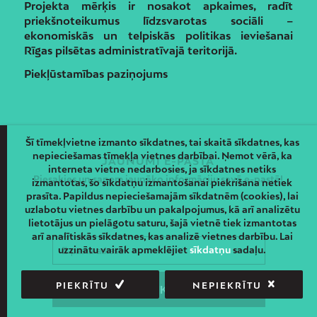
Projekta mērķis ir nosakot apkaimes, radīt
priekšnoteikumus līdzsvarotas sociāli –
ekonomiskās un telpiskās politikas ieviešanai
Rīgas pilsētas administratīvajā teritorijā.
Piekļūstamības paziņojums
Šī tīmekļvietne izmanto sīkdatnes, tai skaitā sīkdatnes, kas
nepieciešamas tīmekļa vietnes darbībai. Ņemot vērā, ka
JAUNUMI E-PASTĀ
interneta vietne nedarbosies, ja sīkdatnes netiks
Piesakies un saņem jaunāko informāciju savā e-pastā!
izmantotas, šo sīkdatņu izmantošanai piekrišana netiek
prasīta. Papildus nepieciešamajām sīkdatnēm (cookies), lai
uzlabotu vietnes darbību un pakalpojumus, kā arī analizētu
lietotājus un pielāgotu saturu, šajā vietnē tiek izmantotas
arī analītiskās sīkdatnes, kas analizē vietnes darbību. Lai
uzzinātu vairāk apmeklējiet
sīkdatņu
sadaļu.
PIEKRĪTU
NEPIEKRĪTU