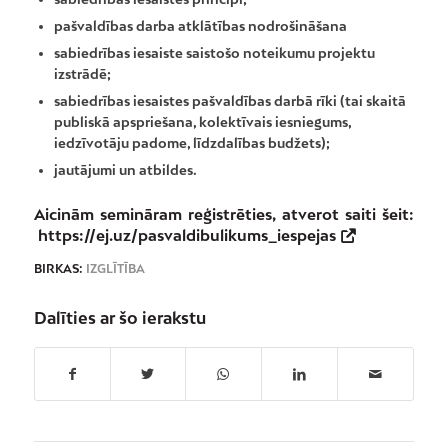
pašvaldības darba atklātības nodrošināšana
sabiedrības iesaiste saistošo noteikumu projektu
izstrādē;
sabiedrības iesaistes pašvaldības darbā rīki (tai skaitā
publiskā apspriešana, kolektīvais iesniegums,
iedzīvotāju padome, līdzdalības budžets);
jautājumi un atbildes.
Aicinām semināram reģistrēties, atverot saiti šeit:
https://ej.uz/pasvaldibulikums_iespejas
BIRKAS:
IZGLĪTĪBA
Dalīties ar šo ierakstu