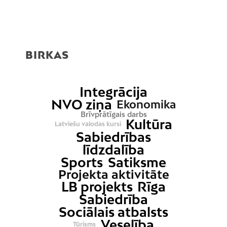
BIRKAS
Integrācija
NVO ziņa
Ekonomika
Brīvprātīgais darbs
Kultūra
Latviešu valodas kursi
Sabiedrības
līdzdalība
Sports
Satiksme
Projekta aktivitāte
LB projekts
Rīga
Sabiedrība
Sociālais atbalsts
Veselība
Tūrisms