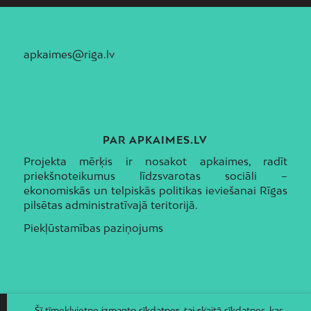
apkaimes@riga.lv
PAR APKAIMES.LV
Projekta mērķis ir nosakot apkaimes, radīt
priekšnoteikumus līdzsvarotas sociāli –
ekonomiskās un telpiskās politikas ieviešanai Rīgas
pilsētas administratīvajā teritorijā.
Piekļūstamības paziņojums
Šī tīmekļvietne izmanto sīkdatnes, tai skaitā sīkdatnes, kas