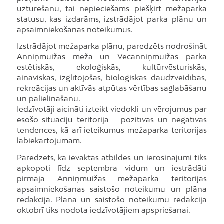
uzturēšanu, tai nepieciešams piešķirt mežaparka
statusu, kas izdarāms, izstrādājot parka plānu un
apsaimniekošanas noteikumus.
Izstrādājot mežaparka plānu, paredzēts nodrošināt
Anniņmuižas meža un Vecanniņmuižas parka
estētiskās, ekoloģiskās, kultūrvēsturiskās,
ainaviskās, izglītojošās, bioloģiskās daudzveidības,
rekreācijas un aktīvās atpūtas vērtības saglabāšanu
un palielināšanu.
Iedzīvotāji aicināti izteikt viedokli un vērojumus par
esošo situāciju teritorijā – pozitīvās un negatīvās
tendences, kā arī ieteikumus mežaparka teritorijas
labiekārtojumam.
Paredzēts, ka ievāktās atbildes un ierosinājumi tiks
apkopoti līdz septembra vidum un iestrādāti
pirmajā Anniņmuižas mežaparka teritorijas
apsaimniekošanas saistošo noteikumu un plāna
redakcijā. Plāna un saistošo noteikumu redakcija
oktobrī tiks nodota iedzīvotājiem apspriešanai.