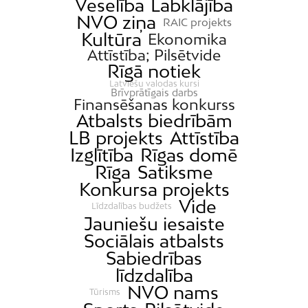
Veselība
Labklājība
NVO ziņa
RAIC projekts
Kultūra
Ekonomika
Attīstība; Pilsētvide
Rīgā notiek
Latviešu valodas kursi
Brīvprātīgais darbs
Finansēšanas konkurss
Atbalsts biedrībām
LB projekts
Attīstība
Izglītība
Rīgas domē
Rīga
Satiksme
Konkursa projekts
Vide
Līdzdalības budžets
Jauniešu iesaiste
Sociālais atbalsts
Sabiedrības
līdzdalība
NVO nams
Tūrisms