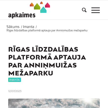
Sākums
Imanta
/
/
Rīgas līdzdalības platformā aptauja par Anniņmuižas mežaparku
RĪGAS LĪDZDALĪBAS
PLATFORMĀ APTAUJA
PAR ANNIŅMUIŽAS
MEŽAPARKU
IMANTA
12/07/2023