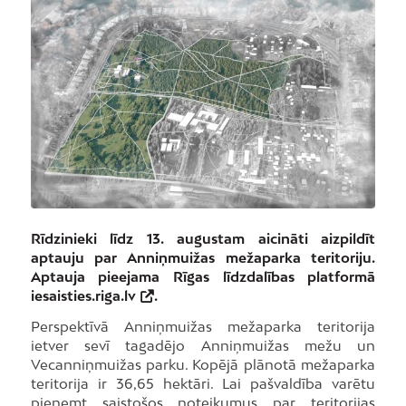
Rīdzinieki līdz 13. augustam aicināti aizpildīt
aptauju par Anniņmuižas mežaparka teritoriju.
Aptauja pieejama Rīgas līdzdalības platformā
iesaisties.riga.lv
.
Perspektīvā Anniņmuižas mežaparka teritorija
ietver sevī tagadējo Anniņmuižas mežu un
Vecanniņmuižas parku. Kopējā plānotā mežaparka
teritorija ir 36,65 hektāri. Lai pašvaldība varētu
pieņemt saistošos noteikumus par teritorijas