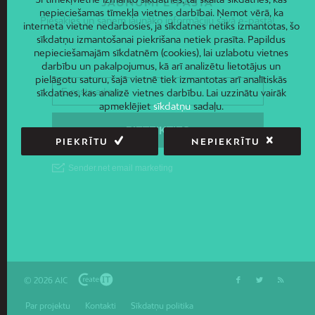
JAUNUMI E-PASTĀ
nepieciešamas tīmekļa vietnes darbībai. Ņemot vērā, ka
Piesakies un saņem jaunāko informāciju savā e-pastā!
interneta vietne nedarbosies, ja sīkdatnes netiks izmantotas, šo
sīkdatņu izmantošanai piekrišana netiek prasīta. Papildus
nepieciešamajām sīkdatnēm (cookies), lai uzlabotu vietnes
darbību un pakalpojumus, kā arī analizētu lietotājus un
pielāgotu saturu, šajā vietnē tiek izmantotas arī analītiskās
sīkdatnes, kas analizē vietnes darbību. Lai uzzinātu vairāk
apmeklējiet
sīkdatņu
sadaļu.
PIEKRĪTU
NEPIEKRĪTU
© 2026 AIC
Par projektu
Kontakti
Sīkdatņu politika