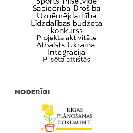
Sports
Pilsētvide
Sabiedrība
Drošība
Uzņēmējdarbība
Līdzdalības budžeta
konkurss
Projekta aktivitāte
Atbalsts Ukrainai
Integrācija
Pilsēta attīstās
NODERĪGI