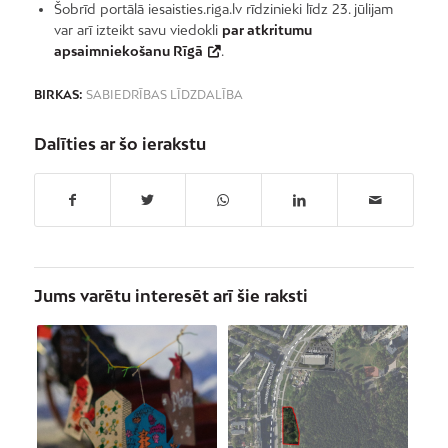
Šobrīd portālā iesaisties.riga.lv rīdzinieki līdz 23. jūlijam
var arī izteikt savu viedokli
par atkritumu
apsaimniekošanu Rīgā
.
BIRKAS:
SABIEDRĪBAS LĪDZDALĪBA
Dalīties ar šo ierakstu
Jums varētu interesēt arī šie raksti