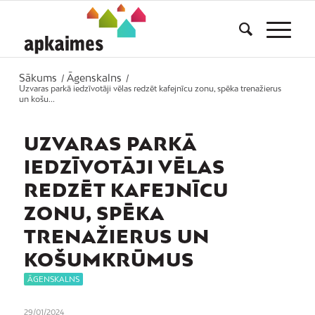
Sākums
Āgenskalns
/
/
Uzvaras parkā iedzīvotāji vēlas redzēt kafejnīcu zonu, spēka trenažierus
un košu...
UZVARAS PARKĀ
IEDZĪVOTĀJI VĒLAS
REDZĒT KAFEJNĪCU
ZONU, SPĒKA
TRENAŽIERUS UN
KOŠUMKRŪMUS
ĀGENSKALNS
29/01/2024