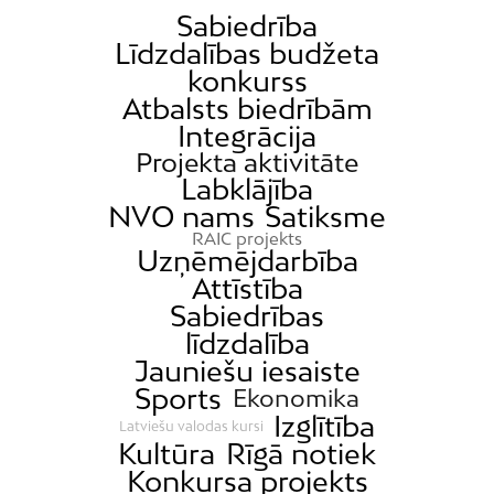
Sabiedrība
Līdzdalības budžeta
konkurss
Atbalsts biedrībām
Integrācija
Projekta aktivitāte
Labklājība
NVO nams
Satiksme
RAIC projekts
Uzņēmējdarbība
Attīstība
Sabiedrības
līdzdalība
Jauniešu iesaiste
Sports
Ekonomika
Izglītība
Latviešu valodas kursi
Kultūra
Rīgā notiek
Konkursa projekts