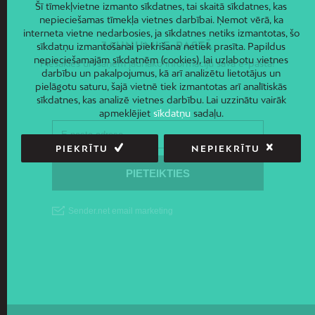
Šī tīmekļvietne izmanto sīkdatnes, tai skaitā sīkdatnes, kas
nepieciešamas tīmekļa vietnes darbībai. Ņemot vērā, ka
interneta vietne nedarbosies, ja sīkdatnes netiks izmantotas, šo
JAUNUMI E-PASTĀ
sīkdatņu izmantošanai piekrišana netiek prasīta. Papildus
nepieciešamajām sīkdatnēm (cookies), lai uzlabotu vietnes
Piesakies un saņem jaunāko informāciju savā e-pastā!
darbību un pakalpojumus, kā arī analizētu lietotājus un
pielāgotu saturu, šajā vietnē tiek izmantotas arī analītiskās
sīkdatnes, kas analizē vietnes darbību. Lai uzzinātu vairāk
apmeklējiet
sīkdatņu
sadaļu.
PIEKRĪTU
NEPIEKRĪTU