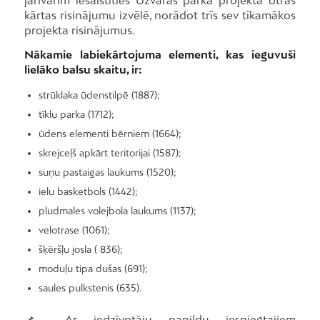
kārtas risinājumu izvēlē, norādot trīs sev tīkamākos
projekta risinājumus.
Nākamie labiekārtojuma elementi, kas ieguvuši
lielāko balsu skaitu, ir:
strūklaka ūdenstilpē (1887);
tīklu parka (1712);
ūdens elementi bērniem (1664);
skrejceļš apkārt teritorijai (1587);
suņu pastaigas laukums (1520);
ielu basketbols (1442);
pludmales volejbola laukums (1137);
velotrase (1061);
šķēršļu josla ( 836);
moduļu tipa dušas (691);
saules pulkstenis (635).
📌 Ar iedzīvotāju papildu iesniegtajiem