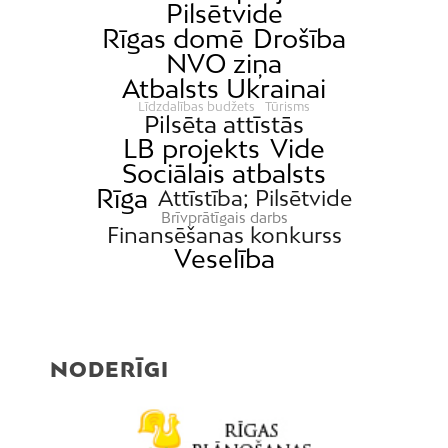
Pilsētvide
Rīgas domē
Drošība
NVO ziņa
Atbalsts Ukrainai
Līdzdalības budžets
Tūrisms
Pilsēta attīstās
LB projekts
Vide
Sociālais atbalsts
Rīga
Attīstība; Pilsētvide
Brīvprātīgais darbs
Finansēšanas konkurss
Veselība
NODERĪGI