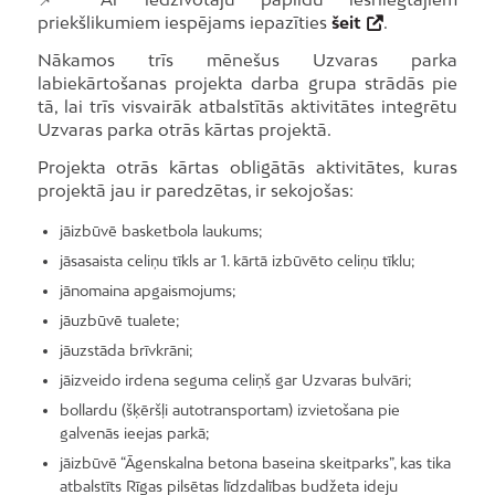
priekšlikumiem iespējams iepazīties
šeit
.
Nākamos trīs mēnešus Uzvaras parka
labiekārtošanas projekta darba grupa strādās pie
tā, lai trīs visvairāk atbalstītās aktivitātes integrētu
Uzvaras parka otrās kārtas projektā.
Projekta otrās kārtas obligātās aktivitātes, kuras
projektā jau ir paredzētas, ir sekojošas:
jāizbūvē basketbola laukums;
jāsasaista celiņu tīkls ar 1. kārtā izbūvēto celiņu tīklu;
jānomaina apgaismojums;
jāuzbūvē tualete;
jāuzstāda brīvkrāni;
jāizveido irdena seguma celiņš gar Uzvaras bulvāri;
bollardu (šķēršļi autotransportam) izvietošana pie
galvenās ieejas parkā;
jāizbūvē “Āgenskalna betona baseina skeitparks”, kas tika
atbalstīts Rīgas pilsētas līdzdalības budžeta ideju