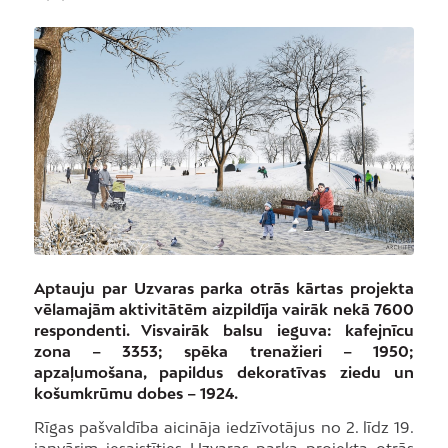
Aptauju par Uzvaras parka otrās kārtas projekta
vēlamajām aktivitātēm aizpildīja vairāk nekā 7600
respondenti. Visvairāk balsu ieguva: kafejnīcu
zona – 3353; spēka trenažieri – 1950;
apzaļumošana, papildus dekoratīvas ziedu un
košumkrūmu dobes – 1924.
Rīgas pašvaldība aicināja iedzīvotājus no 2. līdz 19.
janvārim iesaistīties Uzvaras parka projekta otrās