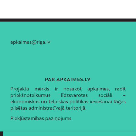
apkaimes@riga.lv
PAR APKAIMES.LV
Projekta mērķis ir nosakot apkaimes, radīt
priekšnoteikumus līdzsvarotas sociāli –
ekonomiskās un telpiskās politikas ieviešanai Rīgas
pilsētas administratīvajā teritorijā.
Piekļūstamības paziņojums