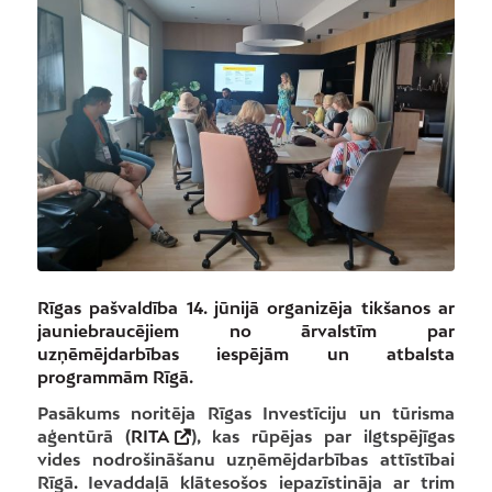
Rīgas pašvaldība 14. jūnijā organizēja tikšanos ar
jauniebraucējiem no ārvalstīm par
uzņēmējdarbības iespējām un atbalsta
programmām Rīgā.
Pasākums noritēja Rīgas Investīciju un tūrisma
aģentūrā (
RITA
), kas rūpējas par ilgtspējīgas
vides nodrošināšanu uzņēmējdarbības attīstībai
Rīgā
.
Ievaddaļā klātesošos iepazīstināja ar trim