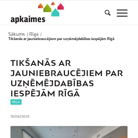
Sākums
Rīga
/
/
Tikšanās ar jauniebraucējiem par uzņēmējdabības iespējām Rīgā
TIKŠANĀS AR
JAUNIEBRAUCĒJIEM PAR
UZŅĒMĒJDABĪBAS
IESPĒJĀM RĪGĀ
RĪGA
15/06/2023