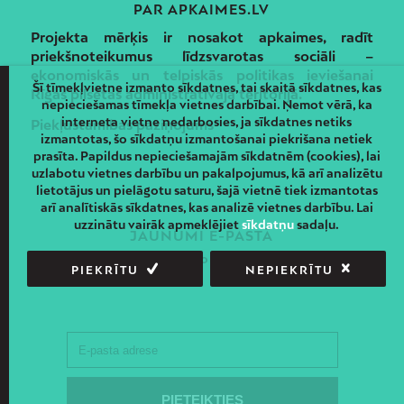
PAR APKAIMES.LV
Projekta mērķis ir nosakot apkaimes, radīt
priekšnoteikumus līdzsvarotas sociāli –
ekonomiskās un telpiskās politikas ieviešanai
Šī tīmekļvietne izmanto sīkdatnes, tai skaitā sīkdatnes, kas
Rīgas pilsētas administratīvajā teritorijā.
nepieciešamas tīmekļa vietnes darbībai. Ņemot vērā, ka
interneta vietne nedarbosies, ja sīkdatnes netiks
Piekļūstamības paziņojums
izmantotas, šo sīkdatņu izmantošanai piekrišana netiek
prasīta. Papildus nepieciešamajām sīkdatnēm (cookies), lai
uzlabotu vietnes darbību un pakalpojumus, kā arī analizētu
lietotājus un pielāgotu saturu, šajā vietnē tiek izmantotas
arī analītiskās sīkdatnes, kas analizē vietnes darbību. Lai
uzzinātu vairāk apmeklējiet
sīkdatņu
sadaļu.
JAUNUMI E-PASTĀ
Piesakies un saņem jaunāko informāciju savā e-pastā!
PIEKRĪTU
NEPIEKRĪTU