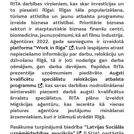
RITA darbības virzieniem, kas skar investīcijas un
to piesaisti Rīgai: Rīgas tēla popularizēšana,
tūrisma attīstība un jaunu atbalsta programmu
izveide biznesa attīstībai. Prioritārie biznesa
sektori ir starptautiskie biznesa finanšu centri,
biomedicīna, jaunuzņēmumi, kā arī filmu industrija.
Aģentūras 2022. gada sasniegums ir izveidotā
platforma “Work in Riga”
, kurā iespējams atrast
nepieciešamo informāciju par darbu, relokāciju un
dzīvošanu Rīgā, tā ir ļoti noderīga gan darba
ņēmējiem, gan darba devējiem. Papildus RITA
prezentēja uzņēmumiem piedāvāto
Augsti
kvalificētu speciālistu relokācijas atbalsta
programmu
, kas savas darbības nodrošināšanai
ieinteresēti pieņemt darbā augsti kvalificētus
ārvalstu speciālistus. RITA plāno izveidot
Migrācijas aģentūru, kas iecerēta kā vienas
pieturas aģentūra jautājumu risināšanai
ārzemniekiem, kuri ir izlēmuši strādāt Rīgā.
Pasākuma turpinājumā biedrība
“Latvijas Sociālās
uzņēmējdarbības asociācija”
(LSUA) pastāstīja