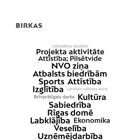
BIRKAS
Līdzdalības budžets
Projekta aktivitāte
Attīstība; Pilsētvide
NVO ziņa
Atbalsts biedrībām
Sports
Attīstība
Izglītība
Latviešu valodas kursi
Kultūra
Brīvprātīgais darbs
Sabiedrība
Rīgas domē
Labklājība
Ekonomika
Veselība
Uzņēmējdarbība