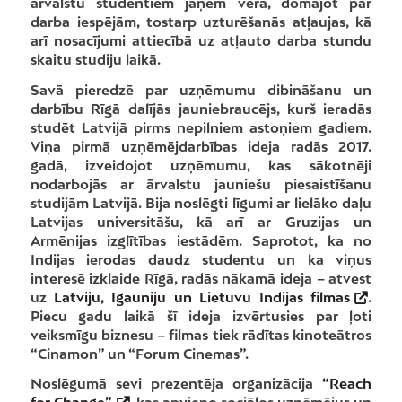
ārvalstu studentiem jāņem vērā, domājot par
darba iespējām, tostarp uzturēšanās atļaujas, kā
arī nosacījumi attiecībā uz atļauto darba stundu
skaitu studiju laikā.
Savā pieredzē par uzņēmumu dibināšanu un
darbību Rīgā dalījās jauniebraucējs, kurš ieradās
studēt Latvijā pirms nepilniem astoņiem gadiem.
Viņa pirmā uzņēmējdarbības ideja radās 2017.
gadā, izveidojot uzņēmumu, kas sākotnēji
nodarbojās ar ārvalstu jauniešu piesaistīšanu
studijām Latvijā. Bija noslēgti līgumi ar lielāko daļu
Latvijas universitāšu, kā arī ar Gruzijas un
Armēnijas izglītības iestādēm. Saprotot, ka no
Indijas ierodas daudz studentu un ka viņus
interesē izklaide Rīgā, radās nākamā ideja – atvest
uz
Latviju, Igauniju un Lietuvu Indijas filmas
.
Piecu gadu laikā šī ideja izvērtusies par ļoti
veiksmīgu biznesu – filmas tiek rādītas kinoteātros
“Cinamon” un “Forum Cinemas”.
Noslēgumā sevi prezentēja organizācija
“Reach