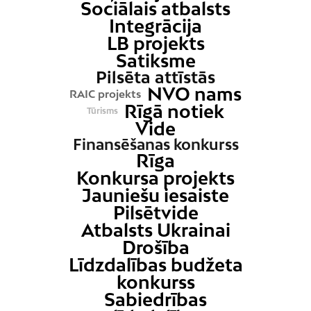
Sociālais atbalsts
Integrācija
LB projekts
Satiksme
Pilsēta attīstās
NVO nams
RAIC projekts
Rīgā notiek
Tūrisms
Vide
Finansēšanas konkurss
Rīga
Konkursa projekts
Jauniešu iesaiste
Pilsētvide
Atbalsts Ukrainai
Drošība
Līdzdalības budžeta
konkurss
Sabiedrības