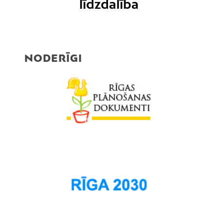
līdzdalība
NODERĪGI