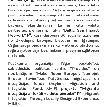
for Change”
, kas apvieno sociālos uzņēmējus un
aicina attīstīt inovatīvus risinājumus, kas uzlabo
bērnu un jauniešu dzīvi. Organizācija aktīvi strādā
pie sociālās uzņēmējdarbības ekosistēmas
radīšanas un īsteno programmas, kurās iesaista
Latvijas, Skandināvijas, kā arī citu valstu
partnerus, piemēram, tīkls
“Baltic Sea Impact
Network”
, kurā darbojas 30 sociālie uzņēmēji
no Zviedrijas, Latvijas, Lietuvas un Igaunijas.
Organizācija piedāvā arī rīku – atvērtu platformu,
reģistrējoties tajā, bez maksas ir pieejami izglītojoši
materiāli.
Pasākumu organizēja Rīgas pašvaldība,
sabiedriskās politikas centrs “Providus” un
nodibinājums “Make Room Europe”, īstenojot
Eiropas Savienības Patvēruma, migrācijas un
integrācijas fonda (Asylum, Migration and
Integration Fund, AMIF)
projektu “Migrantu
integrācija ar lokāli veidotu pieredzi”
(Migrant
Integration Through Locally Designed Experience,
MILE).