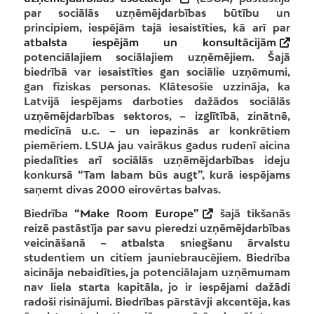
par sociālās uzņēmējdarbības būtību un
principiem, iespējām tajā iesaistīties, kā arī par
atbalsta iespējām un konsultācijām
potenciālajiem sociālajiem uzņēmējiem. Šajā
biedrībā var iesaistīties gan sociālie uzņēmumi,
gan fiziskas personas. Klātesošie uzzināja, ka
Latvijā iespējams darboties dažādos sociālās
uzņēmējdarbības sektoros, – izglītībā, zinātnē,
medicīnā u.c. – un iepazinās ar konkrētiem
piemēriem. LSUA jau vairākus gadus rudenī aicina
piedalīties arī sociālās uzņēmējdarbības ideju
konkursā “Tam labam būs augt”, kurā iespējams
saņemt divas 2000 eirovērtas balvas.
Biedrība
“Make Room Europe”
šajā tikšanās
reizē pastāstīja par savu pieredzi uzņēmējdarbības
veicināšanā – atbalsta sniegšanu ārvalstu
studentiem un citiem jauniebraucējiem. Biedrība
aicināja nebaidīties, ja potenciālajam uzņēmumam
nav liela starta kapitāla, jo ir iespējami dažādi
radoši risinājumi. Biedrības pārstāvji akcentēja, kas