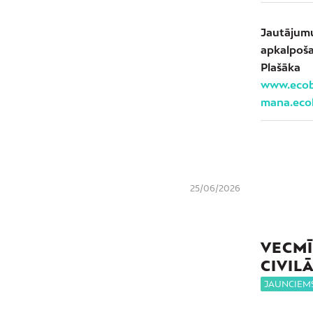
Jautājum
apkalpoša
Plašāk
www.ecoba
mana.ecob
25/06/2026
VECMĪ
CIVIL
JAUNCIEM