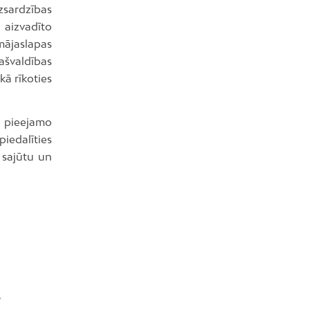
sardzības
 aizvadīto
mājaslapas
pašvaldības
kā rīkoties
v pieejamo
piedalīties
 sajūtu un
S