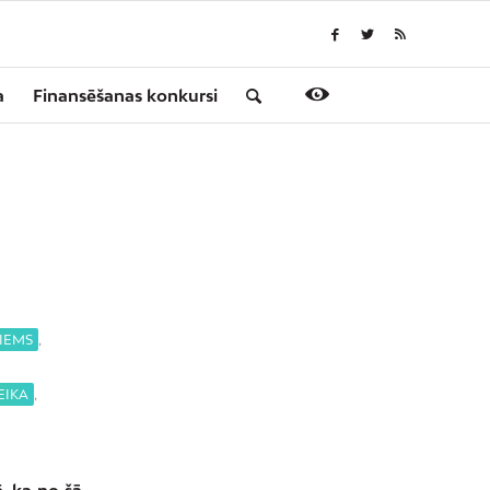
a
Finansēšanas konkursi
IEMS
,
EIKA
,
, ka no šā