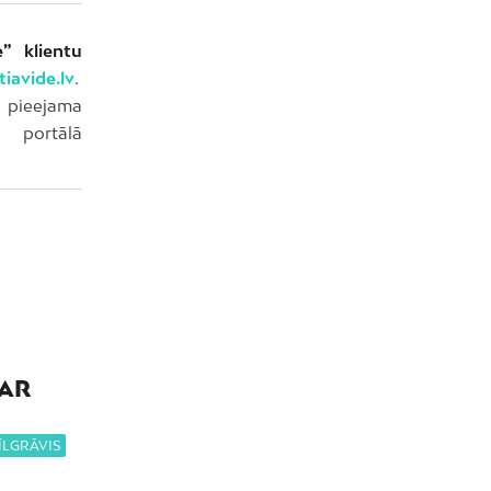
” klientu
iavide.lv
.
eejama
 portālā
PAR
ĪLGRĀVIS