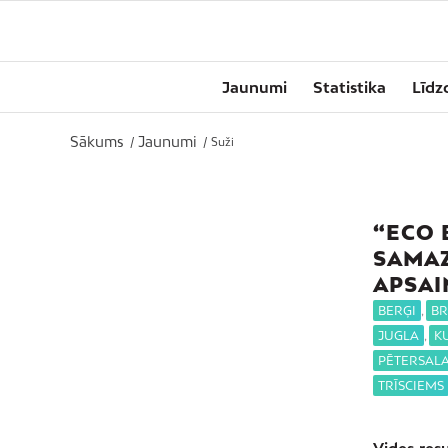
Jaunumi
Statistika
Līdz
Sākums
Jaunumi
/
/
Suži
“ECO 
SAMAZ
APSA
BERĢI
,
BR
JUGLA
,
K
PĒTERSAL
TRĪSCIEMS
Vides res