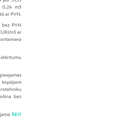
ā 0,24 m3
etā ar PVN.
3 bez PVN
 EUR/m3 ar
onteinera
atkritumu
m pieejamas
o kopējiem
trotehniku
ošina bez
eejama
ŠEIT