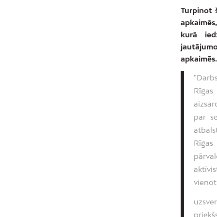
Turpinot 
apkaimēs,
kurā ied
jautājum
apkaimēs.
“Darbs
Rīgas 
aizsar
par se
atbals
Rīgas 
pārva
aktīv
vienot
uzsver
priekš