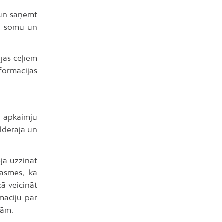
 un saņemt
du somu un
ijas ceļiem
formācijas
 apkaimju
olderājā un
ēja uzzināt
rasmes, kā
ā veicināt
māciju par
mām.