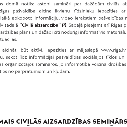
as domē notika astoņi semināri par dažādām civilās aiz
gas pašvaldība aicina ikvienu rīdzinieku iepazīties ar
laikā apkopoto informāciju, video ierakstiem pašvaldības 
lv sadaļā
’’Civilā aizsardzība’’
. Sadaļā pieejams arī Rīgas 
zsardzības plāns un dažādi citi noderīgi informatīvie materiāli, 
tuācijās.
i aicināti būt aktīvi, iepazīties ar mājaslapā www.riga.l
u, sekot līdz informācijai pašvaldības sociālajos tīklos un 
as organizētajos semināros, jo informētība veicina drošības
rīties no pārpratumiem un kļūdām.
AIS CIVILĀS AIZSARDZĪBAS SEMINĀR