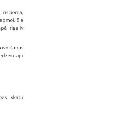
rīsciema,
apmeklēja
pā riga.lv
novēršanas
edzīvotāju
bas skatu