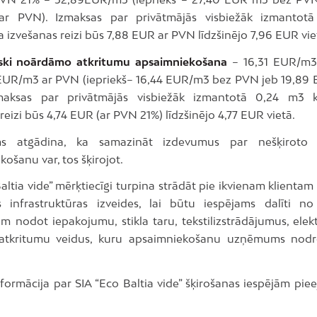
r PVN). Izmaksas par privātmājās visbiežāk izmantot
 izvešanas reizi būs 7,88 EUR ar PVN līdzšinējo 7,96 EUR vi
iski noārdāmo atkritumu apsaimniekošana
– 16,31 EUR/m
 EUR/m3 ar PVN (iepriekš– 16,44 EUR/m3 bez PVN jeb 19,89
maksas par privātmājās visbiežāk izmantotā 0,24 m3 k
reizi būs 4,74 EUR (ar PVN 21%) līdzšinējo 4,77 EUR vietā.
 atgādina, ka samazināt izdevumus par nešķiroto 
ošanu var, tos šķirojot.
altia vide” mērķtiecīgi turpina strādāt pie ikvienam klienta
s infrastruktūras izveides, lai būtu iespējams dalīti n
em nodot iepakojumu, stikla taru, tekstilizstrādājumus, elek
 atkritumu veidus, kuru apsaimniekošanu uzņēmums nodr
nformācija par SIA “Eco Baltia vide” šķirošanas iespējām pi