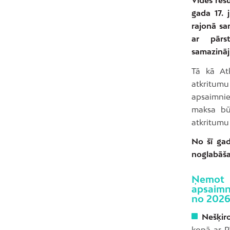
gada 17. 
rajonā sa
ar pārs
samazināj
Tā kā At
atkritu
apsaimni
maksa bū
atkritumu
No šī gad
noglabāša
Ņemot 
apsaimn
no 2026.
Nešķir
kopā ar P