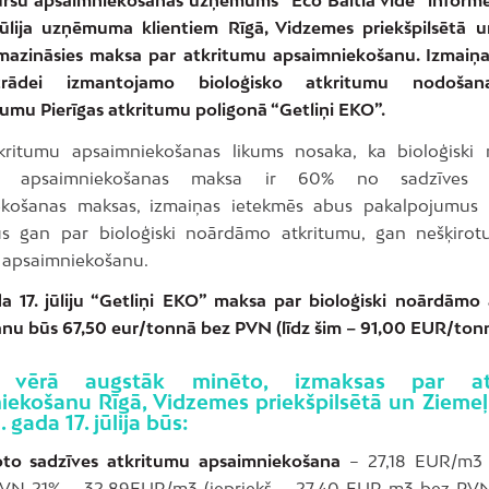
jūlija uzņēmuma klientiem Rīgā, Vidzemes priekšpilsētā 
mazināsies maksa par atkritumu apsaimniekošanu. Izmaiņas
trādei izmantojamo bioloģisko atkritumu nodošana
umu Pierīgas atkritumu poligonā “Getliņi EKO”.
kritumu apsaimniekošanas likums nosaka, ka bioloģiski
mu apsaimniekošanas maksa ir 60% no sadzīves a
ekošanas maksas, izmaiņas ietekmēs abus pakalpojumus
s gan par bioloģiski noārdāmo atkritumu, gan nešķirotu
 apsaimniekošanu.
a 17. jūliju “Getliņi EKO” maksa par bioloģiski noārdāmo
nu būs 67,50 eur/tonnā bez PVN (līdz šim – 91,00 EUR/tonn
vērā augstāk minēto, izmaksas par at
iekošanu Rīgā, Vidzemes priekšpilsētā un Ziemeļ
 gada 17. jūlija būs:
oto sadzīves atkritumu apsaimniekošana
– 27,18 EUR/m3
VN 21% – 32,89EUR/m3 (iepriekš – 27,40 EUR m3 bez PVN