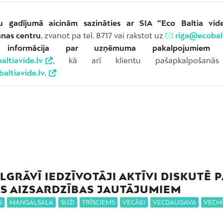
u gadījumā aicinām sazināties ar SIA “Eco Baltia vide
nas centru
, zvanot pa tel. 8717 vai rakstot uz
riga@ecobalt
a informācija par uzņēmuma pakalpojumiem
pi
ltiavide.lv
, kā arī klientu pašapkalpošanās
altiavide.lv.
LGRĀVĪ IEDZĪVOTĀJI AKTĪVI DISKUTĒ 
ĀS AIZSARDZĪBAS JAUTĀJUMIEM
S
,
MANGAĻSALA
,
SUŽI
,
TRĪSCIEMS
,
VECĀĶI
,
VECDAUGAVA
,
VECM