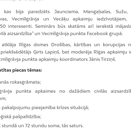
, kas bija paredzēts Jaunciema, Mangaļsalas, Sužu, T
vas, Vecmīlgrāvja un Vecāķu apkaimju iedzīvotājiem, 
50 interesenti. Seminārs būs skatāms arī ierakstā mājasla
ivilā aizsardzība” un Vecmīlgrāvja punkta Facebook grupā.
atklāja Rīgas domes Drošības, kārtības un korupcijas 
 priekšsēdētājs Ģirts Lapiņš, bet moderēja Rīgas apkaimju i
mīlgrāvja punkta apkaimju koordinators Jānis Tirziņš.
atītas piecas tēmas:
anās rokasgrāmata;
grāvja punkta apkaimes no dažādiem civilās aizsardzī
em;
 pakalpojumu pieejamība krīzes situācijā;
ģiskā pašpalīdzība;
X stundā un 72 stundu soma, tās saturs.