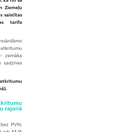
un Ziemeļu
 saistītas
s tarifa
 noārdāmo
tkritumu
 – zemāka
 sadzīves
 atkritumu
ā).
kritumu
u rajonā
 bez PVN,
 jeb 33,15