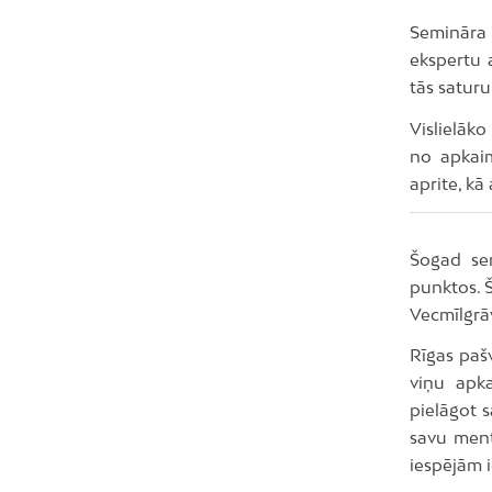
Semināra 
ekspertu 
tās saturu
Vislielāko
no apkaim
aprite, kā
Šogad se
punktos. Š
Vecmīlgrā
Rīgas pašv
viņu apka
pielāgot 
savu ment
iespējām i