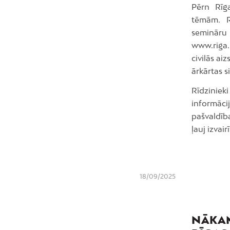
Pērn Rīg
tēmām. Rī
semināru 
www.riga.
civilās ai
ārkārtas si
Rīdziniek
informācij
pašvaldīb
ļauj izvai
18/09/2025
NĀKAM