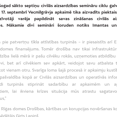
šogad sākto septiņu civilās aizsardzības semināru ciklu galv
 17. septembrī Vecmīlgrāvja apkaimē tika aizvadīts piektais
zīvotāji varēja papildināt savas zināšanas civilās aiz
os. Nākamie divi semināri šoruden notiks Imantas un
 pie patvertņu tīkla attīstības turpinās – ir piesaistīts arī
domes finansējums. Tomēr drošība nav tikai infrastruktūra
dzība lielā mērā ir pašu cilvēku rokās, uzņemoties atbildību
vi, bet arī cilvēkiem sev apkārt, veidojot savu atbalsta 
tot vienam otru. Svarīga loma šajā procesā ir apkaimju kust
pašvaldība kopā ar Civilās aizsardzības un operatīvās info
ldi turpinās stiprināt sadarbību ar apkaimēm un a
istiem, lai ikviena krīzes situācija mūs atrastu sagatav
us,”
 Rīgas domes Drošības, kārtības un korupcijas novēršanas k
sēdētājs Ģirts Lapiņš