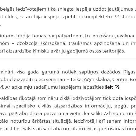
beigās iedzīvotajiem tika sniegta iespēja uzdot jautājumus
atbildes, kā arī bija iespēja izpētīt nokomplektētu 72 stun
.
 interesi radīja tēmas par patvertnēm, to ierīkošanu, evakuāc
ēm – dzelzceļa šķērsošana, trauksmes apziņošana un in
 arī aizsardzība ķīmisku avāriju gadījumā ostas teritorijās.
mināri visa gada garumā notiek septiņos dažādos Rīgas
obrīd aizvadīti pieci semināri – Teikā, Āgenskalnā, Centrā, B
vī. Ar apkaimju sadalījumu iespējams iepazīties
šeit
:
aldības rīkotajā semināru ciklā iedzīvotājiem tiek dota iesp
imei specifisko civilās aizsardzības informāciju, apgūt p
savu pagrabu droša patvēruma vietai, kā salikt 72h somu un k
ālo noturību ārkārtas situācijā. Iedzīvotāji arī saņem infor
esaistīties valsts aizsardzībā un citām civilās pretošanās for