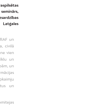
aspilsētas
 seminārs,
sardzības
 Latgales
 ERAF un
, civilā
 ne vien
tīklu un
ībām, un
rmācijas
pkaimju
otus un
omitejas