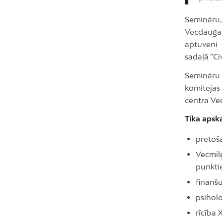
Semināru
Vecdauga
aptuveni 
sadaļā “C
Semināru 
komitejas
centra Vec
Tika apsk
pretoš
Vecmīl
punkti
finanšu
psiholo
rīcība 