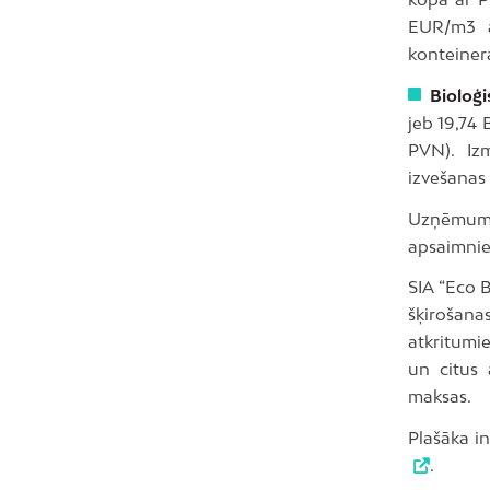
EUR/m3 a
konteinera
Bioloģ
jeb 19,74
PVN). Iz
izvešanas 
Uzņēmums
apsaimniek
SIA “Eco B
šķirošana
atkritumi
un citus
maksas.
Plašāka i
.