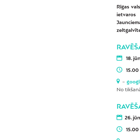
Rīgas val
ietvaros
Jaunciem
zeltgalvīt
RAVĒŠA
18. jūn
15.00
–
goog
No tikšanā
RAVĒŠA
26. jūn
15.00