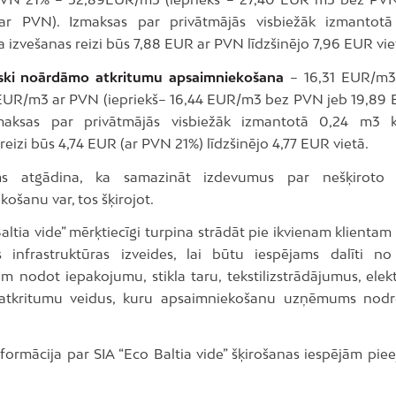
r PVN). Izmaksas par privātmājās visbiežāk izmantot
 izvešanas reizi būs 7,88 EUR ar PVN līdzšinējo 7,96 EUR vi
iski noārdāmo atkritumu apsaimniekošana
– 16,31 EUR/m
 EUR/m3 ar PVN (iepriekš– 16,44 EUR/m3 bez PVN jeb 19,89
maksas par privātmājās visbiežāk izmantotā 0,24 m3 k
reizi būs 4,74 EUR (ar PVN 21%) līdzšinējo 4,77 EUR vietā.
 atgādina, ka samazināt izdevumus par nešķiroto 
ošanu var, tos šķirojot.
altia vide” mērķtiecīgi turpina strādāt pie ikvienam klienta
s infrastruktūras izveides, lai būtu iespējams dalīti n
em nodot iepakojumu, stikla taru, tekstilizstrādājumus, elek
 atkritumu veidus, kuru apsaimniekošanu uzņēmums nodr
nformācija par SIA “Eco Baltia vide” šķirošanas iespējām pi