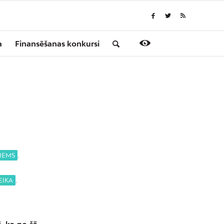
a
Finansēšanas konkursi
IEMS
,
EIKA
,
, ka no šā