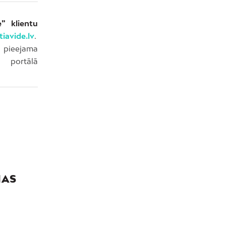
” klientu
iavide.lv
.
eejama
 portālā
NAS