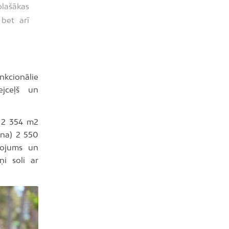
lašākas
 bet arī
nkcionālie
ejceļš un
s 2 354 m2
ana) 2 550
smojums un
ņi soli ar