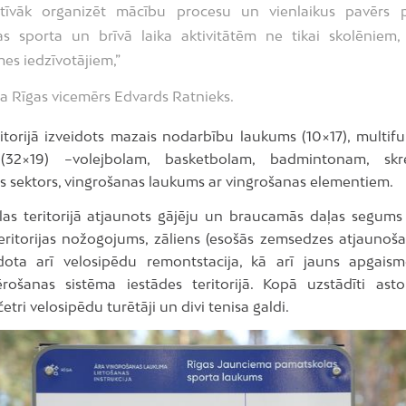
tatīvāk organizēt mācību procesu un vienlaikus pavērs p
as sporta un brīvā laika aktivitātēm ne tikai skolēniem,
es iedzīvotājiem,”
a Rīgas vicemērs Edvards Ratnieks.
ritorijā izveidots mazais nodarbību laukums (10×17), multifu
(32×19) –volejbolam, basketbolam, badmintonam, skr
as sektors, vingrošanas laukums ar vingrošanas elementiem.
las teritorijā atjaunots gājēju un braucamās daļas segum
eritorijas nožogojums, zāliens (esošās zemsedzes atjaunoš
dota arī velosipēdu remontstacija, kā arī jauns apgai
rošanas sistēma iestādes teritorijā. Kopā uzstādīti asto
četri velosipēdu turētāji un divi tenisa galdi.