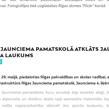
ai. Fotogrāfijas tiek uzglabātas Rīgas domes “Flickr” kontā.
 JAUNCIEMA PAMATSKOLĀ ATKLĀTS J
TA LAUKUMS
S
 29. maijā, piedaloties Rīgas pašvaldības un skolas vadībai, 
frastruktūra Rīgas Jaunciema pamatskolā, Jaunciema 4. šķērsl
 Jaunciema pamatskola, kuru savulaik bija iecerēts slēgt, š
ā atjaunota un skolēnu skaits tajā sasniedzis maksimālo kap
 radās nepieciešamība izbūvēt āra sporta laukumu, k