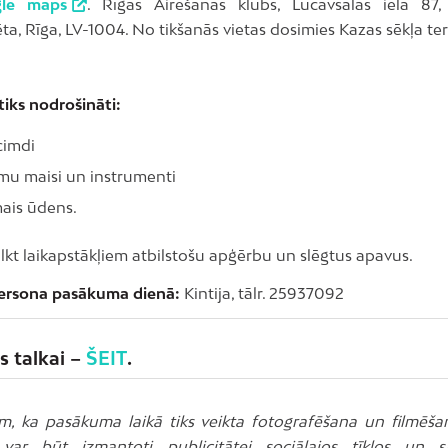
gle maps
. Rīgas Airēšanas klubs, Lucavsalas iela 87
ēta, Rīga, LV-1004. No tikšanās vietas dosimies Kazas sēkļa teri
tiks nodrošināti:
cimdi
umu maisi un instrumenti
ais ūdens.
lkt laikapstākļiem atbilstošu apģērbu un slēgtus apavus.
ersona pasākuma dienā:
Kintija, tālr. 25937092
s talkai –
ŠEIT
.
m, ka pasākuma laikā tiks veikta fotografēšana un filmēšan
 var būt izmantoti publicitātei sociālajos tīklos un s