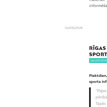
informēšan
04/06/2026
RĪGAS
SPOR
JAUNCIEM
Piektdien,
sporta in
“Rīgas
pilnīb
Tāpēc