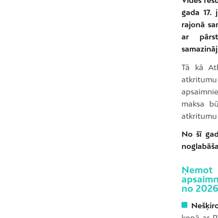
gada 17. 
rajonā sa
ar pārs
samazināj
Tā kā At
atkritu
apsaimni
maksa bū
atkritumu
No šī gad
noglabāša
Ņemot 
apsaimn
no 2026.
Nešķir
kopā ar P