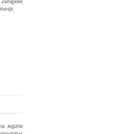
, Zemgales
torijā.
a. Iegūtie
abiedrības