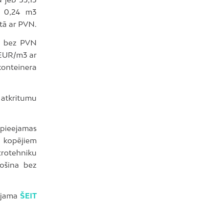
ā 0,24 m3
etā ar PVN.
3 bez PVN
 EUR/m3 ar
onteinera
atkritumu
m pieejamas
o kopējiem
trotehniku
ošina bez
eejama
ŠEIT