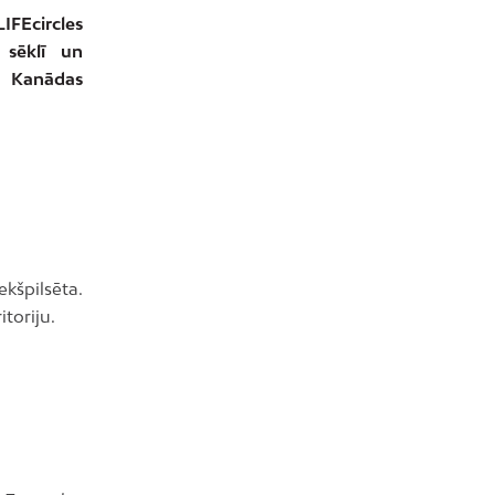
IFEcircles
 sēklī un
s Kanādas
kšpilsēta.
itoriju.