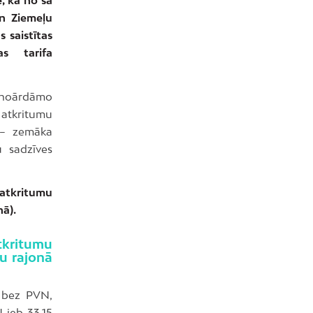
un Ziemeļu
 saistītas
s tarifa
 noārdāmo
tkritumu
 – zemāka
 sadzīves
 atkritumu
ā).
kritumu
u rajonā
 bez PVN,
 jeb 33,15