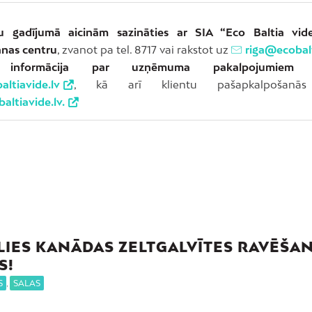
u gadījumā aicinām sazināties ar SIA “Eco Baltia vide
nas centru
, zvanot pa tel. 8717 vai rakstot uz
riga@ecobalt
a informācija par uzņēmuma pakalpojumiem
pi
ltiavide.lv
, kā arī klientu pašapkalpošanās
altiavide.lv.
LIES KANĀDAS ZELTGALVĪTES RAVĒŠA
S!
S
,
SALAS