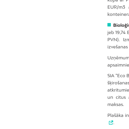
EUR/m3 a
konteinera
Bioloģ
jeb 19,74
PVN). Iz
izvešanas 
Uzņēmums
apsaimniek
SIA “Eco B
šķirošana
atkritumi
un citus
maksas.
Plašāka i
.