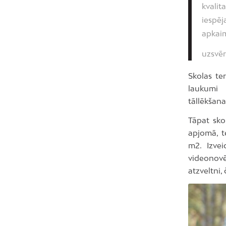
kvali
iespēj
apkaim
uzsvēr
Skolas te
laukumi 
tāllēkšan
Tāpat sko
apjomā, t
m2. Izvei
videonovē
atzveltni, 