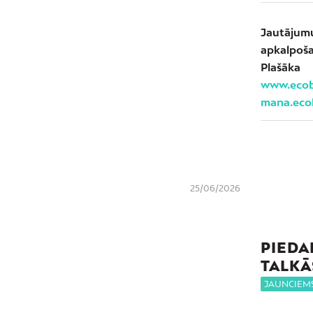
Jautājum
apkalpoša
Plašāk
www.ecoba
mana.ecob
25/06/2026
PIEDA
TALKĀ
JAUNCIEM