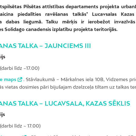
stspilsētas Pilsētas attīstības departaments projekta urbanL
 aicina piedalīties ravēšanas talkās* Lucavsalas Kazas
a dabas liegumā. Talku mērķis ir ierobežot invazīvā
es Solidago canadensis izplatību projekta teritorijās.
NAS TALKA – JAUNCIEMS III
ijs
(darbi līdz ~17.00)
le maps
. Stāvlaukumā – Mārkalnes iela 10B, Vidzemes prie
s vietas dosimies pāri bijušajam dzelzceļa tiltam uz talkas ter
NAS TALKA – LUCAVSALA, KAZAS SĒKLIS
ijs
(darbi līdz ~ 17.00)