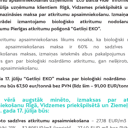
jūlija uzņēmuma klientiem Rīgā, Vidzemes priekšpilsētā 
mazināsies maksa par atkritumu apsaimniekošanu. Izmaiņas
trādei izmantojamo bioloģisko atkritumu nodošana
umu Pierīgas atkritumu poligonā “Getliņi EKO”.
kritumu apsaimniekošanas likums nosaka, ka bioloģiski
mu apsaimniekošanas maksa ir 60% no sadzīves a
ekošanas maksas, izmaiņas ietekmēs abus pakalpojumus
s gan par bioloģiski noārdāmo atkritumu, gan nešķirotu
 apsaimniekošanu.
a 17. jūliju “Getliņi EKO” maksa par bioloģiski noārdāmo
nu būs 67,50 eur/tonnā bez PVN (līdz šim – 91,00 EUR/tonn
vērā augstāk minēto, izmaksas par at
iekošanu Rīgā, Vidzemes priekšpilsētā un Ziemeļ
 gada 17. jūlija būs:
oto sadzīves atkritumu apsaimniekošana
– 27,18 EUR/m3
VN 21% – 32,89EUR/m3 (iepriekš – 27,40 EUR m3 bez PVN