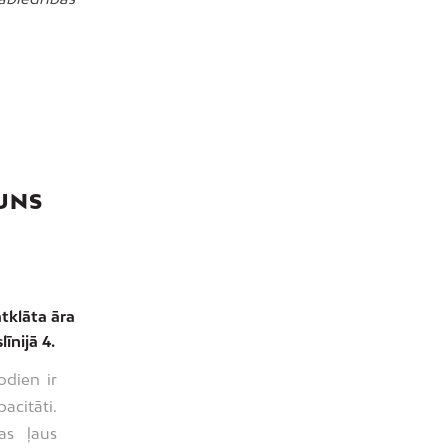
AUNS
atklāta āra
īnijā 4.
odien ir
acitāti.
as ļaus