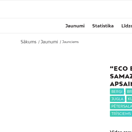
Jaunumi
Statistika
Līdz
Sākums
Jaunumi
/
/
Jaunciems
“ECO 
SAMAZ
APSA
BERĢI
,
BR
JUGLA
,
K
PĒTERSAL
TRĪSCIEMS
Vides res