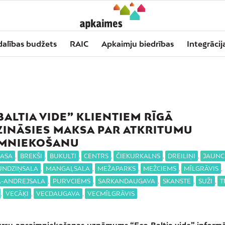
dalības budžets
RAIC
Apkaimju biedrības
Integrācij
BALTIA VIDE” KLIENTIEM RĪGĀ
INĀSIES MAKSA PAR ATKRITUMU
IMNIEKOŠANU
ASA
,
BREKŠI
,
BUKULTI
,
CENTRS
,
ČIEKURKALNS
,
DREILIŅI
,
JAUNC
UNDZIŅSALA
,
MANGAĻSALA
,
MEŽAPARKS
,
MEŽCIEMS
,
MĪLGRĀVIS
,
A-ANDREJSALA
,
PURVCIEMS
,
SARKANDAUGAVA
,
SKANSTE
,
SUŽI
,
T
,
VECĀĶI
,
VECDAUGAVA
,
VECMĪLGRĀVIS
ursu apsaimniekošanas uzņēmums “Eco Baltia vide” informē