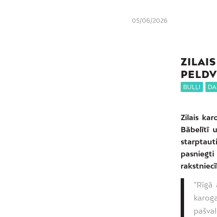
05/06/2026
ZILAI
PELDV
BUĻĻI
,
DA
Zilais ka
Bābelītī 
starptaut
pasniegt
rakstniec
“Rīgā 
karog
pašval