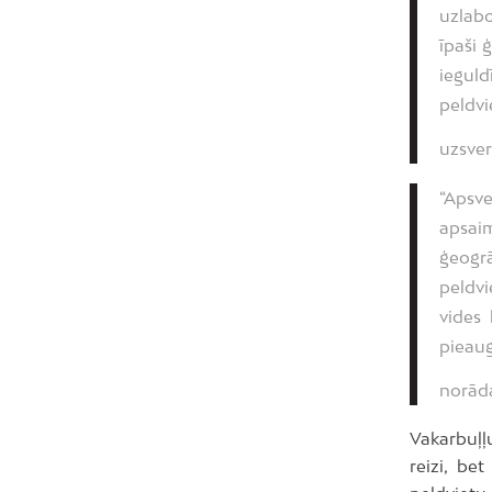
uzlabo
īpaši
ieguld
peldvi
uzsver
“Apsv
apsaim
ģeogr
peldvi
vides 
pieaug
norāda
Vakarbuļļ
reizi, be