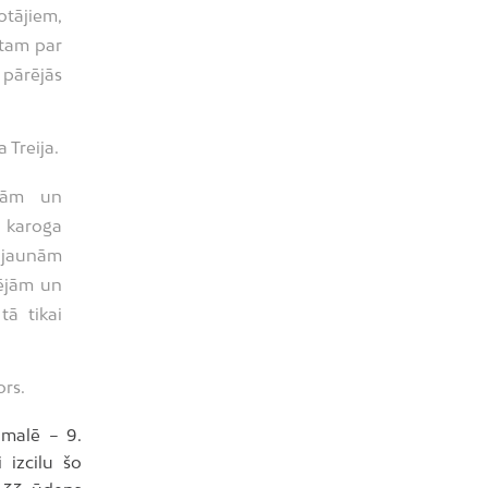
otājiem,
ntam par
 pārējās
 Treija.
ībām un
ā karoga
 jaunām
pējām un
tā tikai
rs.
dmalē – 9.
 izcilu šo