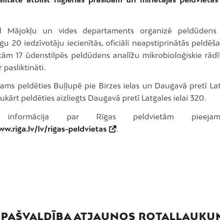
d Mājokļu un vides departaments organizē peldūdens k
u 20 iedzīvotāju iecienītās, oficiāli neapstiprinātās peldēš
ām 17 ūdenstilpēs peldūdens analīžu mikrobioloģiskie rādītā
r pasliktināti.
ams peldēties Buļļupē pie Birzes ielas un Daugavā pretī Lat
ukārt peldēties aizliegts Daugavā pretī Latgales ielai 320.
a informācija par Rīgas peldvietām pieejam
w.riga.lv/lv/rigas-peldvietas
.
 PAŠVALDĪBA ATJAUNOS ROTAĻLAUK