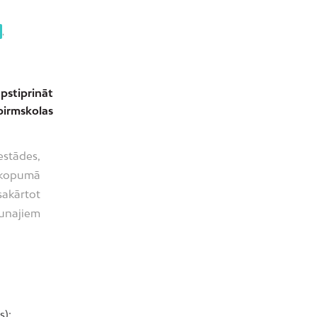
,
apstiprināt
pirmskolas
estādes,
 kopumā
sakārtot
unajiem
s);