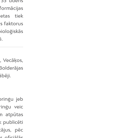
ā 33 ūdens
formācijas
ietas tiek
as faktorus
oloģiskās
ē.
, Vecāķos,
Bolderājas
ābēji.
oringu jeb
ringu veic
ām atpūtas
k publicēti
tājus, pēc
 oficiālās