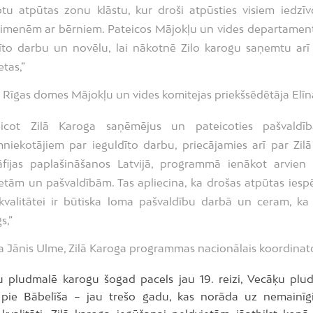
tu atpūtas zonu klāstu, kur droši atpūsties visiem iedzīv
 ģimenēm ar bērniem. Pateicos Mājokļu un vides departame
īto darbu un novēlu, lai nākotnē Zilo karogu saņemtu arī
etas,”
 Rīgas domes Mājokļu un vides komitejas priekšsēdētāja Elīna
eicot Zilā Karoga saņēmējus un pateicoties pašvald
niekotājiem par ieguldīto darbu, priecājamies arī par Zil
āfijas paplašināšanos Latvijā, programmā ienākot arvien
etām un pašvaldībām. Tas apliecina, ka drošas atpūtas ies
kvalitātei ir būtiska loma pašvaldību darbā un ceram, ka 
s,”
 Jānis Ulme, Zilā Karoga programmas nacionālais koordinato
u pludmalē karogu šogad pacels jau 19. reizi, Vecāķu plu
t pie Bābelīša – jau trešo gadu, kas norāda uz nemainīgi