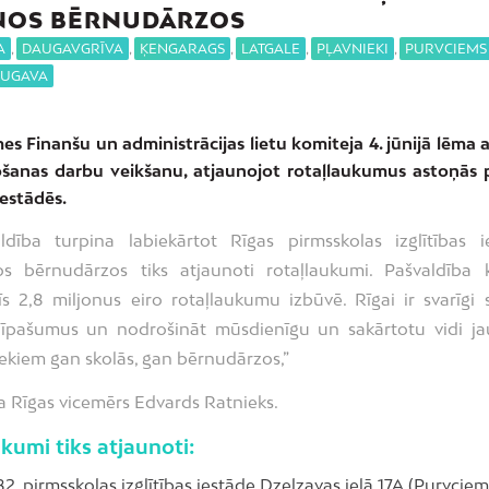
ŅOS BĒRNUDĀRZOS
A
,
DAUGAVGRĪVA
,
ĶENGARAGS
,
LATGALE
,
PĻAVNIEKI
,
PURVCIEMS
AUGAVA
s Finanšu un administrācijas lietu komiteja 4. jūnijā lēma 
ošanas darbu veikšanu, atjaunojot rotaļlaukumus astoņās 
iestādēs.
ldība turpina labiekārtot Rīgas pirmsskolas izglītības i
os bērnudārzos tiks atjaunoti rotaļlaukumi. Pašvaldība
īs 2,8 miljonus eiro rotaļlaukumu izbūvē. Rīgai ir svarīgi 
 īpašumus un nodrošināt mūsdienīgu un sakārtotu vidi ja
iekiem gan skolās, gan bērnudārzos,”
 Rīgas vicemērs Edvards Ratnieks.
kumi tiks atjaunoti:
82. pirmsskolas izglītības iestāde Dzelzavas ielā 17A (Purvciem