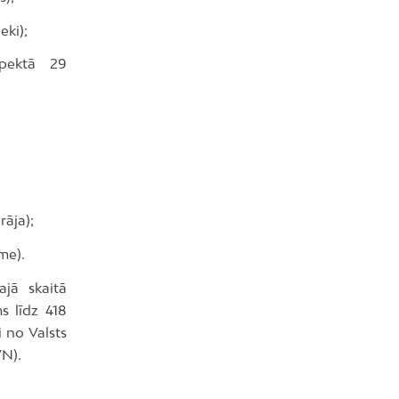
eki);
spektā 29
rāja);
me).
ajā skaitā
s līdz 418
 no Valsts
VN).