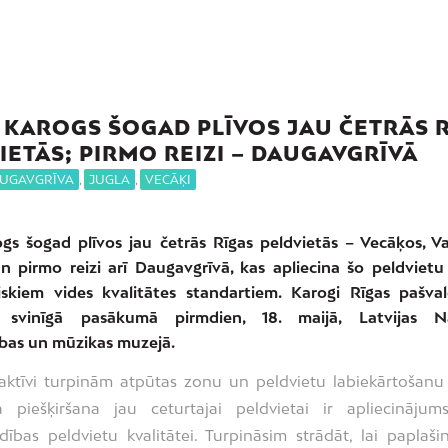
S KAROGS ŠOGAD PLĪVOS JAU ČETRĀS 
IETĀS; PIRMO REIZI – DAUGAVGRĪVĀ
UGAVGRĪVA
,
JUGLA
,
VECĀĶI
rogs šogad plīvos jau četrās Rīgas peldvietās – Vecāķos, Va
un pirmo reizi arī Daugavgrīvā, kas apliecina šo peldvietu 
iskiem vides kvalitātes standartiem. Karogi Rīgas pašval
i svinīgā pasākumā pirmdien, 18. maijā, Latvijas Na
ības un mūzikas muzejā.
aktīvi turpinām atpūtas zonu un peldvietu labiekārtošanu
a piešķiršana jau ceturtajai peldvietai ir apliecināju
dības peldvietu kvalitātei. Turpināsim strādāt, lai paplaš