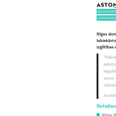
ASTO
BOLDERĀJ
SARKAND
Rīgas dome
labiekārt
izglītības 
“Pašva
astoņ
ieguld
savus
rīdzin
norāda
Rotaļlau
Rīgas 1