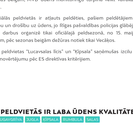
.
ciālās peldvietās ir atļauts peldēties, pašiem peldētājiem
u un drošību uz ūdens, jo Rīgas pašvaldības policijas glābēj
 darbus organizē tikai oficiālajā peldsezonā, no 15. maij
m, pēc sezonas beigām dežūras notiek tikai Vecāķos.
eldvietas “Lucavsalas līcis” un “Ķīpsala” saņēmušas izcilu 
 novērtējumu pēc ES direktīvas kritērijiem.
 PELDVIETĀS IR LABA ŪDENS KVALITĀT
UGAVGRĪVA
,
JUGLA
,
ĶĪPSALA
,
RUMBULA
,
SALAS