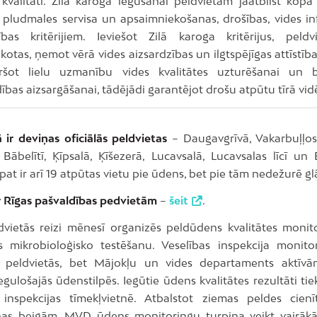
 kvalitāti. Zilā karoga iegūšanai peldvietām jāatbilst kop
s, pludmales servisa un apsaimniekošanas, drošības, vides in
ības kritērijiem. Ieviešot Zilā karoga kritērijus, peldv
otas, ņemot vērā vides aizsardzības un ilgtspējīgas attīstīb
ršot lielu uzmanību vides kvalitātes uzturēšanai un bi
bas aizsargāšanai, tādējādi garantējot drošu atpūtu tīrā vid
 ir deviņas oficiālās peldvietas
– Daugavgrīvā, Vakarbuļļos
Bābelītī, Ķīpsalā, Ķīšezerā, Lucavsalā, Lucavsalas līcī un 
āpat ir arī 19 atpūtas vietu pie ūdens, bet pie tām nedežurē gl
r Rīgas pašvaldības pedvietām
–
šeit
.
dvietās reizi mēnesī organizēs peldūdens kvalitātes monit
 mikrobioloģisko testēšanu. Veselības inspekcija monito
ās peldvietās, bet Mājokļu un vides departaments aktīv
ulošajās ūdenstilpēs. Iegūtie ūdens kvalitātes rezultāti tie
 inspekcijas tīmekļvietnē. Atbalstot ziemas peldes cienī
as beigām, MVD ūdens monitoringu turpina veikt vairākās