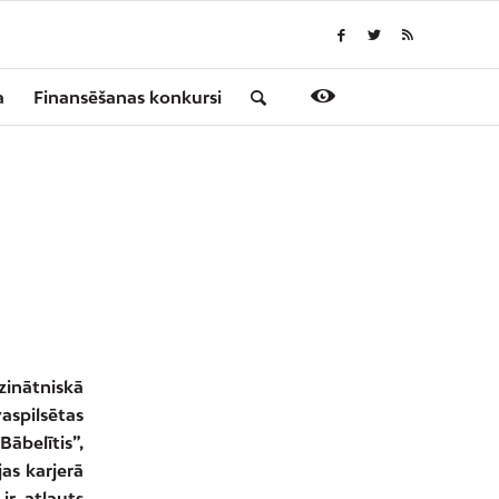
a
Finansēšanas konkursi
zinātniskā
aspilsētas
Bābelītis”,
jas karjerā
ir atļauts