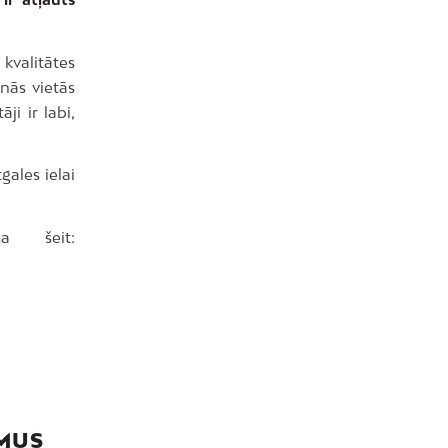
valitātes
anās vietās
ji ir labi,
gales ielai
a šeit:
UMUS