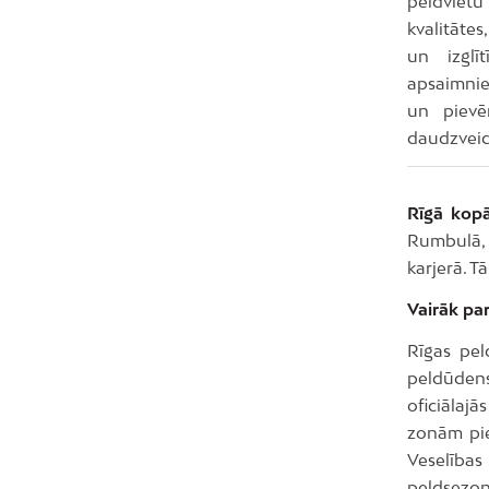
peldvietu
kvalitāte
un izglīt
apsaimniek
un pievē
daudzveidī
Rīgā kopā
Rumbulā, 
karjerā. T
Vairāk pa
Rīgas pel
peldūdens
oficiālaj
zonām pieg
Veselības
peldsezon