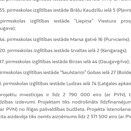
55. pirmsskolas izglītības iestāde Brāļu Kaudzīšu ielā 5 (Pļavni
pirmsskolas izglītības iestāde “Liepiņa” Viestura pro
ugava);
44. pirmsskolas izglītības iestāde Marsa gatvē 16 (Purvciems);
20. pirmsskolas izglītības iestāde Izvaltas ielā 2 (Ķengarags);
97. pirmsskolas izglītības iestāde Birzes ielā 44 (Daugavgrīva);
irmsskolas izglītības iestāde “Saulstariņi” Gobas ielā 27 (Bolde
1. pirmsskolas izglītības iestāde Ludzas ielā 74 (Latgales apkai
rojektu investīcijas ir līdz 2 790 000 eiro (ar PVN), t
zības izdevumi. Projektam tiks nodrošināts līdzfinansējum
(ar PVN) no Rīgas pašvaldības budžeta. Projekta īstenošanai
cita aizdevēja tiks ņemts aizņēmums līdz 2 371 500 eiro (ar P