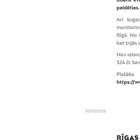
peldēties.
Arī šoga
monitoring
Rīgā. No t
bet trijās i
Nav ieteic
324 D. Sav
Plašāk
https://ww
31/07/2026
RĪGAS