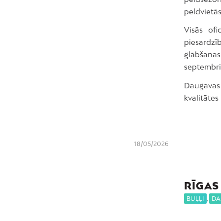
peldvietās
Visās ofi
piesardzīb
glābšanas
septembri
Daugavas p
kvalitātes
18/05/2026
RĪGAS
BUĻĻI
,
DA