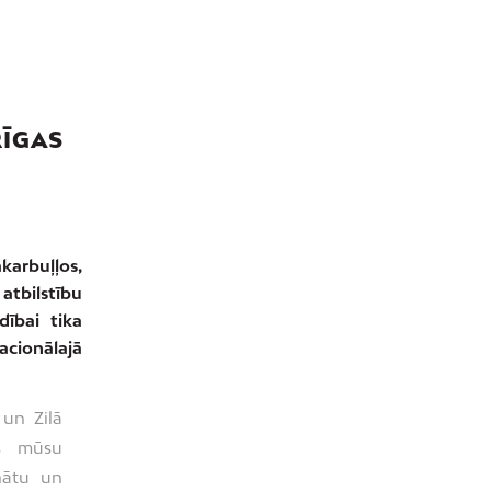
RĪGAS
karbuļļos,
atbilstību
dībai tika
cionālajā
 un Zilā
ms mūsu
inātu un