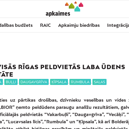
dalības budžets
RAIC
Apkaimju biedrības
Integrācij
VISĀS RĪGAS PELDVIETĀS LABA ŪDENS
TĀTE
A
,
BUĻĻI
,
DAUGAVGRĪVA
,
ĶĪPSALA
,
RUMBULA
,
SALAS
ies uz pārtikas drošības, dzīvnieku veselības un vides 
 „BIOR” ņemto peldūdens paraugu analīžu rezultātiem, galv
iciālajās peldvietās “Vakarbuļli”, “Daugavgrīva”, “Vecāķi”, “
”, “Lucavsalas līcis”, “Rumbula” un “Ķīpsala”, kā arī Bolderā
litāte atbilst higiēnas prasībām un minētajās peldvietās 