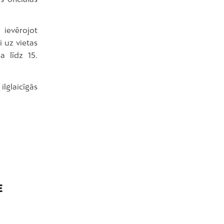
 ievērojot
i uz vietas
a līdz 15.
ilglaicīgās
E