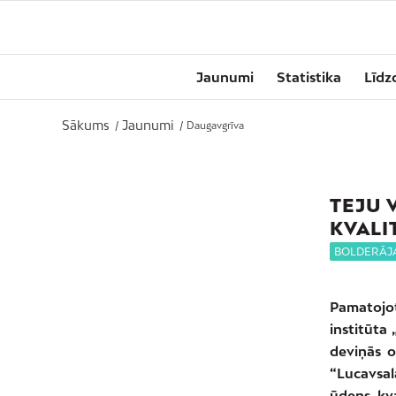
Jaunumi
Statistika
Līdz
Sākums
Jaunumi
/
/
Daugavgrīva
TEJU 
KVALI
BOLDERĀJ
Pamatojot
institūta
deviņās of
“Lucavsala
ūdens kva