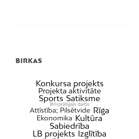
BIRKAS
Konkursa projekts
Projekta aktivitāte
Sports
Satiksme
Brīvprātīgais darbs
Rīga
Attīstība; Pilsētvide
Kultūra
Ekonomika
Sabiedrība
LB projekts
Izglītība