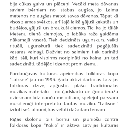
bija cūkas galva un plāceņi. Vecāki meta dāvanas
saviem bērniem no istabas augšas, jo Laima
meteņos no augšas metot savas dāvanas. Tāpat kā
visos ziemas svētkos, arī šajā laikā gājuši ķekatās un
budēļos, gājuši un braukuši ciemos. Tic, ka jo tālāk
Meteņu dienā ciemojas, jo labāka raža gaidāma
nākamajā vasarā. Tiek dedzināts ugunskurs, veikti
rituāli, ugunskurā tiek sadedzināti pagājušās
vasaras vainagi. Dažviet no salmiem tiek darināti
kādi tēli, kuri vispirms noripināti no kalna un tad
sadedzināti, tādējādi dzenot prom ziemu.
Pārdaugavas kultūras apvienības folkloras kopa
“Laiksne” jau no 1993. gada aktīvi darbojas Latvijas
folkloras dzīvē, apgūstot plašu tradicionālās
mūzikas materiālu – no gadskārtu un godu ieražu
dziesmām līdz danču melodijām, spēlējot pārsvarā
mūsdienīgi interpretētu tautas mūziku. “Laiksnei”
izdoti seši albumi, kas veltīti dažādām tēmām
Rīgas skolēnu pils bērnu un jauniešu centra
folkloras kopa “Kokle” ir aktīva Latvijas kultūras