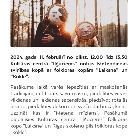
2024. gada 11. februārī no plkst. 12.00 līdz 13.30
Kultūras centrā “Iļģuciems” notiks Meteņdienas
svinības kopā ar folkloras kopām “Laiksne” un
“Kokle”.
Pasākuma laikā varēs iepazīties ar maskošanās
tradīcijām, radīt pats savu masku, piedalīties virves
vilkšanas un lekšanas sacensībās, piedzīvot rotaļās
iešanu, piedalīties dekoru un sveču darbnīcā, kā arī
uzzināt kas ir “Meteņa mīziens”. Pasākumā
piedalīsies Kultūras centra “Iļģuciems” folkloras
kopa “Laiksne” un Rīgas skolēnu pils folkloras kopa
“Kokle”.