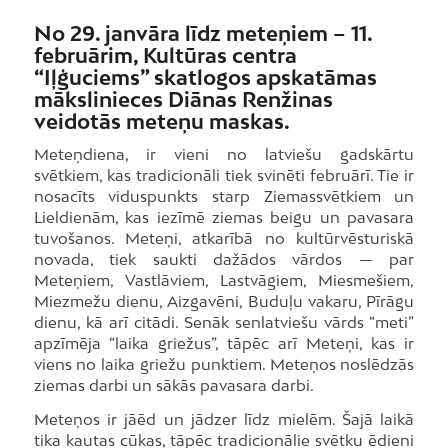
No 29. janvāra līdz meteņiem – 11.
februārim, Kultūras centra
“Iļģuciems” skatlogos apskatāmas
mākslinieces Diānas Renžinas
veidotās meteņu maskas.
Meteņdiena, ir vieni no latviešu gadskārtu
svētkiem, kas tradicionāli tiek svinēti februārī. Tie ir
nosacīts viduspunkts starp Ziemassvētkiem un
Lieldienām, kas iezīmē ziemas beigu un pavasara
tuvošanos. Meteņi, atkarībā no kultūrvēsturiskā
novada, tiek saukti dažādos vārdos — par
Meteņiem, Vastlāviem, Lastvāgiem, Miesmešiem,
Miezmežu dienu, Aizgavēni, Buduļu vakaru, Pīrāgu
dienu, kā arī citādi. Senāk senlatviešu vārds “meti”
apzīmēja “laika griežus”, tāpēc arī Meteņi, kas ir
viens no laika griežu punktiem. Meteņos noslēdzās
ziemas darbi un sākās pavasara darbi.
Meteņos ir jāēd un jādzer līdz mielēm. Šajā laikā
tika kautas cūkas, tāpēc tradicionālie svētku ēdieni