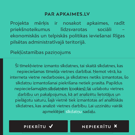
PAR APKAIMES.LV
Projekta mērķis ir nosakot apkaimes, radīt
priekšnoteikumus līdzsvarotas sociāli –
ekonomiskās un telpiskās politikas ieviešanai Rīgas
pilsētas administratīvajā teritorijā.
Piekļūstamības paziņojums
Šī tīmekļvietne izmanto sīkdatnes, tai skaitā sīkdatnes, kas
nepieciešamas tīmekļa vietnes darbībai. Ņemot vērā, ka
interneta vietne nedarbosies, ja sīkdatnes netiks izmantotas, šo
sīkdatņu izmantošanai piekrišana netiek prasīta. Papildus
nepieciešamajām sīkdatnēm (cookies), lai uzlabotu vietnes
JAUNUMI E-PASTĀ
darbību un pakalpojumus, kā arī analizētu lietotājus un
Piesakies un saņem jaunāko informāciju savā e-pastā!
pielāgotu saturu, šajā vietnē tiek izmantotas arī analītiskās
sīkdatnes, kas analizē vietnes darbību. Lai uzzinātu vairāk
apmeklējiet
sīkdatņu
sadaļu.
PIEKRĪTU
NEPIEKRĪTU