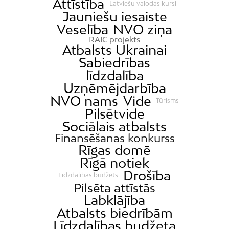
Attīstība
Latviešu valodas kursi
Jauniešu iesaiste
Veselība
NVO ziņa
RAIC projekts
Atbalsts Ukrainai
Sabiedrības
līdzdalība
Uzņēmējdarbība
NVO nams
Vide
Tūrisms
Pilsētvide
Sociālais atbalsts
Finansēšanas konkurss
Rīgas domē
Rīgā notiek
Drošība
Līdzdalības budžets
Pilsēta attīstās
Labklājība
Atbalsts biedrībām
Līdzdalības budžeta