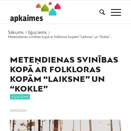
Sākums
Iļģuciems
/
/
Meteņdienas svinības kopā ar folkloras kopām “Laiksne” un “Kokle”...
METEŅDIENAS SVINĪBAS
KOPĀ AR FOLKLORAS
KOPĀM “LAIKSNE” UN
“KOKLE”
IĻĢUCIEMS
30/01/2024