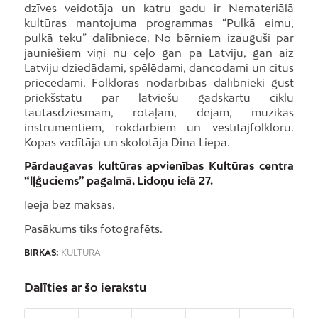
dzīves veidotāja un katru gadu ir Nemateriālā
kultūras mantojuma programmas “Pulkā eimu,
pulkā teku” dalībniece. No bērniem izauguši par
jauniešiem viņi nu ceļo gan pa Latviju, gan aiz
Latviju dziedādami, spēlēdami, dancodami un citus
priecēdami. Folkloras nodarbībās dalībnieki gūst
priekšstatu par latviešu gadskārtu ciklu
tautasdziesmām, rotaļām, dejām, mūzikas
instrumentiem, rokdarbiem un vēstītājfolkloru.
Kopas vadītāja un skolotāja Dina Liepa.
Pārdaugavas kultūras apvienības Kultūras centra
“lļģuciems” pagalmā, Lidoņu ielā 27.
Ieeja bez maksas.
Pasākums tiks fotografēts.
BIRKAS:
KULTŪRA
Dalīties ar šo ierakstu