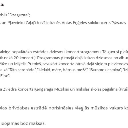
tā:
blis “Dzeguzīte”;
 un Pļavnieku Zaļajā birzī izskanēs Antas Eņģeles solokoncerts “Vasaras
Kalniņa populārāko estrādes dziesmu koncertprogrammu. Tā guvusi plaš
i vairāk nekā 20 koncerti). Programmas pirmajā daļā izskan dziesmas no alb
e Pāže un Miķelis Putniņš, savukārt koncerta otrajā daļā viņiem pievienoja
s kā “Rīta serenāde”, “Nelaid, māte, bērnus mežā”, “Buramdziesmiņa”, “Me
Elpo”.
Ata Zviedra koncerts Ķengaragā Mūzikas un mākslas skolas pagalmā (Prūš
las brīvdabas estrādē norisināsies vieglās mūzikas vakars k
 pieejamas bez maksas.