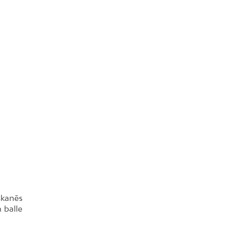
skanēs
n balle