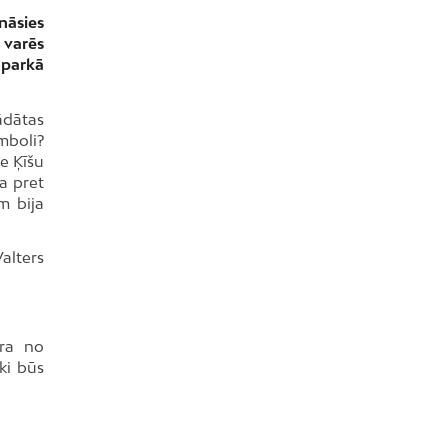
nāsies
i varēs
 parkā
ādātas
imboli?
e Ķīšu
a pret
m bija
alters
tra no
ki būs