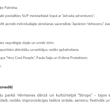
ķe Patrisha;
cināti piedalīties SUP meistarklasē kopā ar “Advaita adventures”;
īt aicināti individuālajās skriešanas sacensībās “Apskrien Velnezeru”, kas
ies neprātīgās dejās un svinēt dzīvi.
portisko aktivitāšu uzvarētājus, notiks apbalvošana;
upa “Very Cool People”, Paula Saija un Evilena Protektore;
e;
šonedēļ
kļu parkā Vērmanes dārzā un kultūrtelpā “Strops” – tajos 
tādi, notiks improvizācijas teātra izrāde, senioru festivāls u