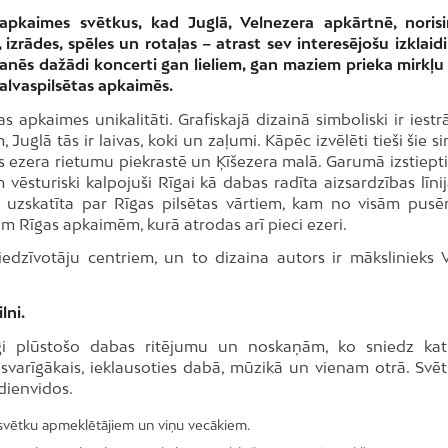
s apkaimes svētkus, kad Juglā, Velnezera apkārtnē, norisi
 izrādes, spēles un rotaļas – atrast sev interesējošu izklaid
anēs dažādi koncerti gan lieliem, gan maziem prieka mirkļu
alvaspilsētas apkaimēs.
 apkaimes unikalitāti. Grafiskajā dizainā simboliski ir iestr
glā tās ir laivas, koki un zaļumi. Kāpēc izvēlēti tieši šie s
 ezera rietumu piekrastē un Ķīšezera malā. Garumā izstiepti
vēsturiski kalpojuši Rīgai kā dabas radīta aizsardzības līnij
a uzskatīta par Rīgas pilsētas vārtiem, kam no visām pusē
jām Rīgas apkaimēm, kurā atrodas arī pieci ezeri.
edzīvotāju centriem, un to dizaina autors ir mākslinieks V
lni.
nīgi plūstošo dabas ritējumu un noskaņām, ko sniedz ka
 svarīgākais, ieklausoties dabā, mūzikā un vienam otrā. Svēt
dienvidos.
 svētku apmeklētājiem un viņu vecākiem.