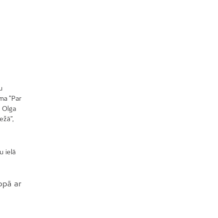
u
uma “Par
s Olga
žā”,
u ielā
opā ar