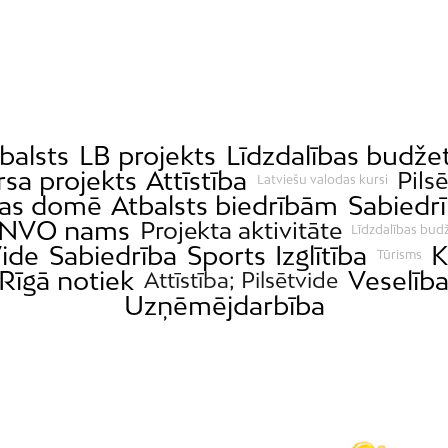
tbalsts
LB projekts
Līdzdalības budže
sa projekts
Attīstība
Pilsē
Latviešu valodas kursi
gas domē
Atbalsts biedrībām
Sabiedrī
NVO nams
Projekta aktivitāte
Līdzdalības bud
ide
Sabiedrība
Sports
Izglītība
K
Tūrisms
Rīgā notiek
Veselīb
Attīstība; Pilsētvide
Uzņēmējdarbība