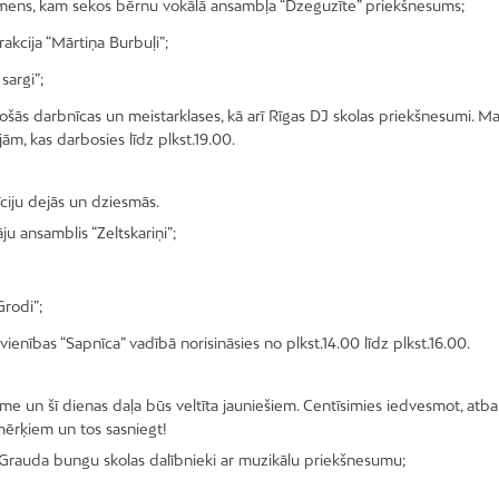
ozmens, kam sekos bērnu vokālā ansambļa “Dzeguzīte” priekšnesums;
rakcija “Mārtiņa Burbuļi”;
sargi”;
adošās darbnīcas un meistarklases, kā arī Rīgas DJ skolas priekšnesumi. M
jām, kas darbosies līdz plkst.19.00.
īciju dejās un dziesmās.
ju ansamblis “Zeltskariņi”;
Grodi”;
ienības “Sapnīca” vadībā norisināsies no plkst.14.00 līdz plkst.16.00.
 un šī dienas daļa būs veltīta jauniešiem. Centīsimies iedvesmot, atbals
mērķiem un tos sasniegt!
a Grauda bungu skolas dalībnieki ar muzikālu priekšnesumu;