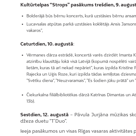
Kultūrtelpas “Strops” pasākums trešdien, 9. augus
Bolderājā būs bērnu koncerts, kurā uzstāsies bērnu ansam
Lucavsalas atpūtas parkā uzstāsies koklētājs Ansis Jansons
vakaros”,
Ceturtdien, 10. augustā
:
Vērmanes dārza estrādē, koncertā varēs dzirdēt Imanta 
atzinību klausītāju lokā visā Latvijā (kopumā nospēlēt
lietām, kuras tā arī nekad nepāriet”, kuras izpilda Kristīn
Rajecka un Uģis Roze, kuri izpilda tādas iemīļotas dziesma
“Svētku diena”, “Neuzvaramais”, “Es šodien jūku prātā” un “
Čiekurkalna filiālbibliotēkas dārzā Katrīnas Dimantas un 
13b).
Sestdien, 12. augustā
– Pāvula Jurjāna mūzikas sko
džeza duetu “T’Duo”.
Ieeja pasākumos un visas Rīgas vasaras aktivitātes