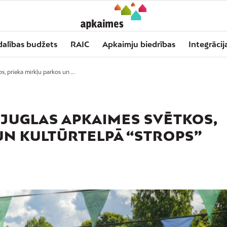
dalības budžets
RAIC
Apkaimju biedrības
Integrācij
, prieka mirkļu parkos un ...
 JUGLAS APKAIMES SVĒTKOS,
UN KULTŪRTELPĀ “STROPS”