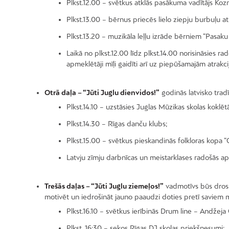
Plkst.12.00 – svētkus atklās pasākuma vadītājs K
Plkst.13.00 – bērnus priecēs lielo ziepju burbuļu at
Plkst.13.20 – muzikāla leļļu izrāde bērniem “Pasaku 
Laikā no plkst.12.00 līdz plkst.14.00 norisināsies r
apmeklētāji mīļi gaidīti arī uz piepūšamajām atrakci
Otrā daļa – “Jūti Juglu dienvidos!”
godinās latvisko trad
Plkst.14.10 – uzstāsies Juglas Mūzikas skolas koklētā
Plkst.14.30 – Rīgas danču klubs;
Plkst.15.00 – svētkus pieskandinās folkloras kopa “
Latvju zīmju darbnīcas un meistarklases radošās apv
Trešās daļas – “Jūti Juglu ziemeļos!”
vadmotīvs būs drosme
motivēt un iedrošināt jauno paaudzi doties pretī saviem 
Plkst.16.10 – svētkus ierībinās Drum line – Andžej
Plkst. 16:30 – sekos Rīgas DJ skolas priekšnesumi;