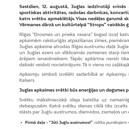
Sestdien, 12. augustā, Juglas iedzīvotāji svinē
sportiskas aktivitātes, radošas darbnīcas, koncerti,
katrs svētku apmeklētājs. Visas nedēļas garumā sk
Vērmanes dārzā un kultūrtelpā “Strops” vairākās g
Rīgas “Drosmes un prieka vasara” šogad izceļ katras
apkaimēm raksturīgās atpazīšanas zīmes, piemēram, Ju
Juglas apkaime atrodas Rīgas austrumu daļā Juglas
un Juglas ezers un slīkšņainās zemienes starp tiem 
ārējiem ienaidniekiem. Tāpēc apkārtne nereti tik
dabiski veidoti nocietinājumi. Tā ir viena no zaļāka
Apkaimju simboli izvēlēti sadarbībā ar Apkaimju i
Kalsers.
Juglas apkaimes svētki būs enerģijas un degsmes pi
Svētku mākslinieciskā ideja balstīta uz nemai
debespusēm. Katrā svētku dienas ciklā tiks izcelts
stāsts par Juglu austrumos, dienvidos, ziemeļos un 
Pirmā daļa – “Jūti Juglu austrumos!”
veltīta jaunākajiem