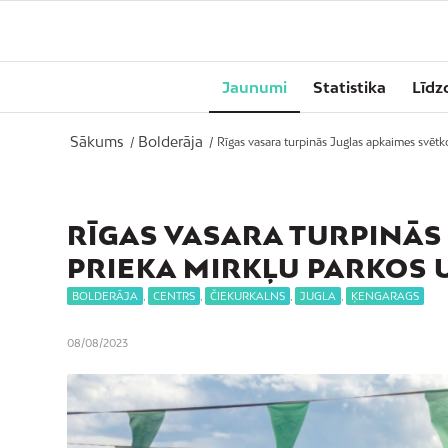
Jaunumi
Statistika
Līdz
Sākums
Bolderāja
/
/
Rīgas vasara turpinās Juglas apkaimes svētkos
RĪGAS VASARA TURPINĀS
PRIEKA MIRKĻU PARKOS 
BOLDERĀJA
,
CENTRS
,
ČIEKURKALNS
,
JUGLA
,
ĶENGARAGS
08/08/2023