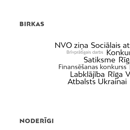
BIRKAS
NVO ziņa
Sociālais a
Konkur
Brīvprātīgais darbs
Satiksme
Rī
Finansēšanas konkurss
Labklājība
Rīga
V
Atbalsts Ukrainai
NODERĪGI