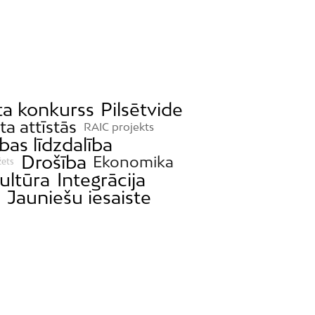
ta konkurss
Pilsētvide
ta attīstās
RAIC projekts
bas līdzdalība
Drošība
Ekonomika
žets
ultūra
Integrācija
a
Jauniešu iesaiste