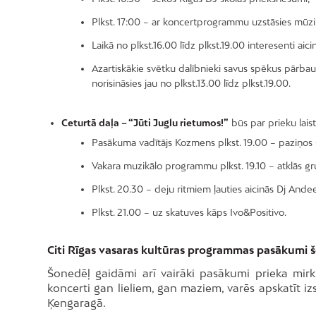
Plkst. 17:00 – ar koncertprogrammu uzstāsies mūzi
Laikā no plkst.16.00 līdz plkst.19.00 interesenti ai
Azartiskākie svētku dalībnieki savus spēkus pārbaud
norisināsies jau no plkst.13.00 līdz plkst.19.00.
Ceturtā daļa – “Jūti Juglu rietumos!”
būs par prieku laist
Pasākuma vadītājs Kozmens plkst. 19.00 – paziņos s
Vakara muzikālo programmu plkst. 19.10 – atklās gr
Plkst. 20.30 – deju ritmiem ļauties aicinās Dj Ande
Plkst. 21.00 – uz skatuves kāps Ivo&Positivo.
Citi Rīgas vasaras kultūras programmas pasākumi 
Šonedēļ gaidāmi arī vairāki pasākumi prieka mir
koncerti gan lieliem, gan maziem, varēs apskatīt izs
Ķengaragā.