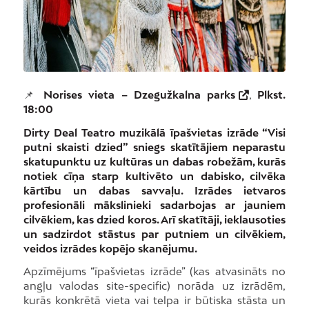
📌
Norises vieta – Dzegužkalna parks
,
Plkst.
18:00
Dirty Deal Teatro muzikālā īpašvietas izrāde “Visi
putni skaisti dzied” sniegs skatītājiem neparastu
skatupunktu uz kultūras un dabas robežām, kurās
notiek cīņa starp kultivēto un dabisko, cilvēka
kārtību un dabas savvaļu. Izrādes ietvaros
profesionāli mākslinieki sadarbojas ar jauniem
cilvēkiem, kas dzied koros. Arī skatītāji, ieklausoties
un sadzirdot stāstus par putniem un cilvēkiem,
veidos izrādes kopējo skanējumu.
Apzīmējums “īpašvietas izrāde” (kas atvasināts no
angļu valodas site-specific) norāda uz izrādēm,
kurās konkrētā vieta vai telpa ir būtiska stāsta un