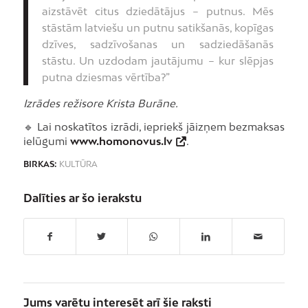
aizstāvēt citus dziedātājus – putnus. Mēs
stāstām latviešu un putnu satikšanās, kopīgas
dzīves, sadzīvošanas un sadziedāšanās
stāstu. Un uzdodam jautājumu – kur slēpjas
putna dziesmas vērtība?”
Izrādes režisore Krista Burāne.
🔹 Lai noskatītos izrādi, iepriekš jāizņem bezmaksas
ielūgumi
www.homonovus.lv
.
BIRKAS:
KULTŪRA
Dalīties ar šo ierakstu
Jums varētu interesēt arī šie raksti