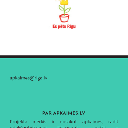
apkaimes@riga.lv
PAR APKAIMES.LV
Projekta mērķis ir nosakot apkaimes, radīt
priekšnoteikumus līdzsvarotas sociāli –