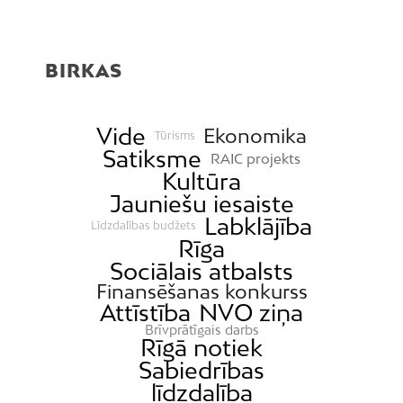
BIRKAS
Vide
Ekonomika
Tūrisms
Satiksme
RAIC projekts
Kultūra
Jauniešu iesaiste
Labklājība
Līdzdalības budžets
Rīga
Sociālais atbalsts
Finansēšanas konkurss
Attīstība
NVO ziņa
Brīvprātīgais darbs
Rīgā notiek
Sabiedrības
līdzdalība