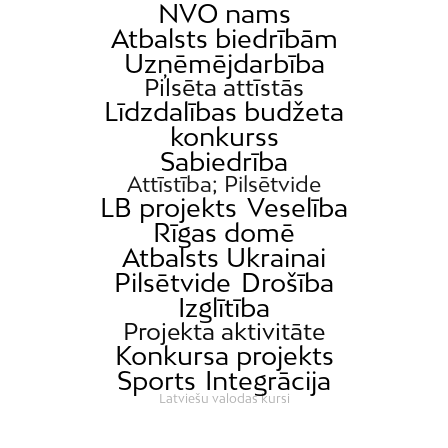
NVO nams
Atbalsts biedrībām
Uzņēmējdarbība
Pilsēta attīstās
Līdzdalības budžeta
konkurss
Sabiedrība
Attīstība; Pilsētvide
LB projekts
Veselība
Rīgas domē
Atbalsts Ukrainai
Pilsētvide
Drošība
Izglītība
Projekta aktivitāte
Konkursa projekts
Sports
Integrācija
Latviešu valodas kursi