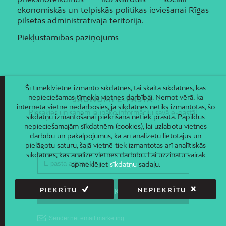
ekonomiskās un telpiskās politikas ieviešanai Rīgas
pilsētas administratīvajā teritorijā.
Piekļūstamības paziņojums
Šī tīmekļvietne izmanto sīkdatnes, tai skaitā sīkdatnes, kas
nepieciešamas tīmekļa vietnes darbībai. Ņemot vērā, ka
JAUNUMI E-PASTĀ
interneta vietne nedarbosies, ja sīkdatnes netiks izmantotas, šo
Piesakies un saņem jaunāko informāciju savā e-pastā!
sīkdatņu izmantošanai piekrišana netiek prasīta. Papildus
nepieciešamajām sīkdatnēm (cookies), lai uzlabotu vietnes
darbību un pakalpojumus, kā arī analizētu lietotājus un
pielāgotu saturu, šajā vietnē tiek izmantotas arī analītiskās
sīkdatnes, kas analizē vietnes darbību. Lai uzzinātu vairāk
apmeklējiet
sīkdatņu
sadaļu.
PIEKRĪTU
NEPIEKRĪTU