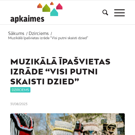
Sākums
Dzirciems
/
/
Muzikālā īpašvietas izrāde “Visi putni skaisti dzied”
MUZIKĀLĀ ĪPAŠVIETAS
IZRĀDE “VISI PUTNI
SKAISTI DZIED”
DZIRCIEMS
31/08/2023