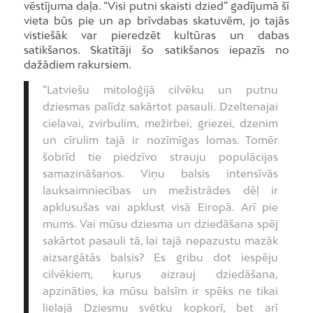
vēstījuma daļa. “Visi putni skaisti dzied” gadījumā šī
vieta būs pie un ap brīvdabas skatuvēm, jo tajās
vistiešāk var pieredzēt kultūras un dabas
satikšanos. Skatītāji šo satikšanos iepazīs no
dažādiem rakursiem.
“Latviešu mitoloģijā cilvēku un putnu
dziesmas palīdz sakārtot pasauli. Dzeltenajai
cielavai, zvirbulim, mežirbei, griezei, dzenim
un cīrulim tajā ir nozīmīgas lomas. Tomēr
šobrīd tie piedzīvo strauju populācijas
samazināšanos. Viņu balsis intensīvās
lauksaimniecības un mežistrādes dēļ ir
apklusušas vai apklust visā Eiropā. Arī pie
mums. Vai mūsu dziesma un dziedāšana spēj
sakārtot pasauli tā, lai tajā nepazustu mazāk
aizsargātās balsis? Es gribu dot iespēju
cilvēkiem, kurus aizrauj dziedāšana,
apzināties, ka mūsu balsīm ir spēks ne tikai
lielajā Dziesmu svētku kopkorī, bet arī