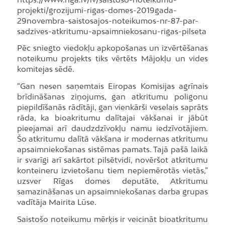
projekti/grozijumi-rigas-domes-2019gada-
29novembra-saistosajos-noteikumos-nr-87-par-
sadzives-atkritumu-apsaimniekosanu-rigas-pilseta
Pēc sniegto viedokļu apkopošanas un izvērtēšanas
noteikumu projekts tiks vērtēts Mājokļu un vides
komitejas sēdē.
“Gan nesen saņemtais Eiropas Komisijas agrīnais
brīdināšanas ziņojums, gan atkritumu poligonu
piepildīšanās rādītāji, gan vienkārši veselais saprāts
rāda, ka bioakritumu dalītajai vākšanai ir jābūt
pieejamai arī daudzdzīvokļu namu iedzīvotājiem.
Šo atkritumu dalītā vākšana ir modernas atkritumu
apsaimniekošanas sistēmas pamats. Tajā pašā laikā
ir svarīgi arī sakārtot pilsētvidi, novēršot atkritumu
konteineru izvietošanu tiem nepiemērotās vietās,”
uzsver Rīgas domes deputāte, Atkritumu
samazināšanas un apsaimniekošanas darba grupas
vadītāja Mairita Lūse.
Saistošo noteikumu mērķis ir veicināt bioatkritumu