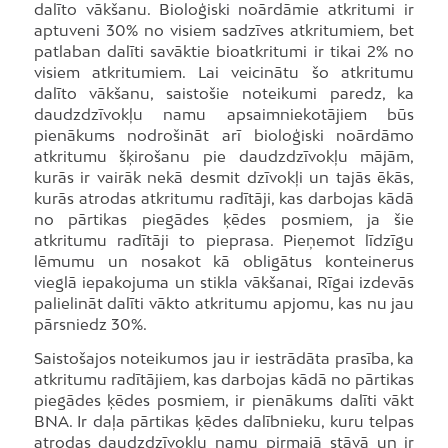
dalīto vākšanu. Bioloģiski noārdāmie atkritumi ir
aptuveni 30% no visiem sadzīves atkritumiem, bet
patlaban dalīti savāktie bioatkritumi ir tikai 2% no
visiem atkritumiem. Lai veicinātu šo atkritumu
dalīto vākšanu, saistošie noteikumi paredz, ka
daudzdzīvokļu namu apsaimniekotājiem būs
pienākums nodrošināt arī bioloģiski noārdāmo
atkritumu šķirošanu pie daudzdzīvokļu mājām,
kurās ir vairāk nekā desmit dzīvokļi un tajās ēkās,
kurās atrodas atkritumu radītāji, kas darbojas kādā
no pārtikas piegādes ķēdes posmiem, ja šie
atkritumu radītāji to pieprasa. Pieņemot līdzīgu
lēmumu un nosakot kā obligātus konteinerus
vieglā iepakojuma un stikla vākšanai, Rīgai izdevās
palielināt dalīti vākto atkritumu apjomu, kas nu jau
pārsniedz 30%.
Saistošajos noteikumos jau ir iestrādāta prasība, ka
atkritumu radītājiem, kas darbojas kādā no pārtikas
piegādes ķēdes posmiem, ir pienākums dalīti vākt
BNA. Ir daļa pārtikas ķēdes dalībnieku, kuru telpas
atrodas daudzdzīvokļu namu pirmajā stāvā un ir