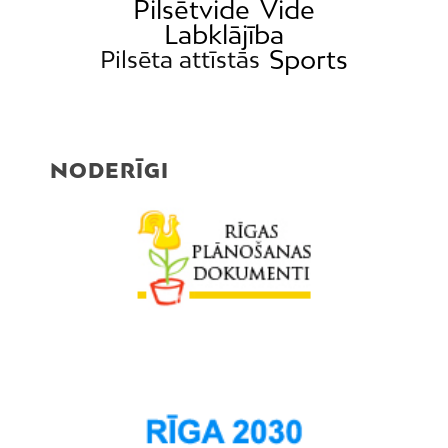
Pilsētvide
Vide
Labklājība
Sports
Pilsēta attīstās
NODERĪGI