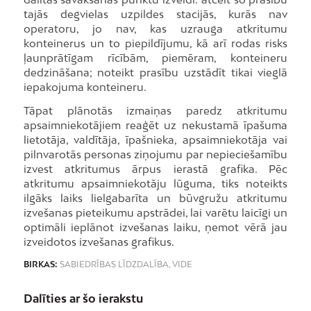
tajās degvielas uzpildes stacijās, kurās nav
operatoru, jo nav, kas uzrauga atkritumu
konteinerus un to piepildījumu, kā arī rodas risks
ļaunprātīgam rīcībām, piemēram, konteineru
dedzināšana; noteikt prasību uzstādīt tikai vieglā
iepakojuma konteineru.
Tāpat plānotās izmaiņas paredz atkritumu
apsaimniekotājiem reaģēt uz nekustamā īpašuma
lietotāja, valdītāja, īpašnieka, apsaimniekotāja vai
pilnvarotās personas ziņojumu par nepieciešamību
izvest atkritumus ārpus ierastā grafika. Pēc
atkritumu apsaimniekotāju lūguma, tiks noteikts
ilgāks laiks lielgabarīta un būvgružu atkritumu
izvešanas pieteikumu apstrādei, lai varētu laicīgi un
optimāli ieplānot izvešanas laiku, ņemot vērā jau
izveidotos izvešanas grafikus.
BIRKAS:
SABIEDRĪBAS LĪDZDALĪBA
,
VIDE
Dalīties ar šo ierakstu