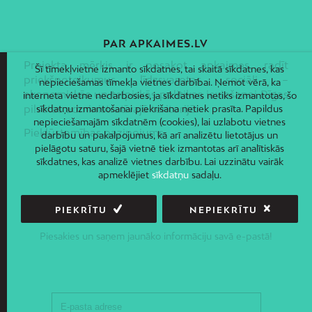
PAR APKAIMES.LV
Projekta mērķis ir nosakot apkaimes, radīt
Šī tīmekļvietne izmanto sīkdatnes, tai skaitā sīkdatnes, kas
priekšnoteikumus līdzsvarotas sociāli –
nepieciešamas tīmekļa vietnes darbībai. Ņemot vērā, ka
ekonomiskās un telpiskās politikas ieviešanai Rīgas
interneta vietne nedarbosies, ja sīkdatnes netiks izmantotas, šo
pilsētas administratīvajā teritorijā.
sīkdatņu izmantošanai piekrišana netiek prasīta. Papildus
nepieciešamajām sīkdatnēm (cookies), lai uzlabotu vietnes
Piekļūstamības paziņojums
darbību un pakalpojumus, kā arī analizētu lietotājus un
pielāgotu saturu, šajā vietnē tiek izmantotas arī analītiskās
sīkdatnes, kas analizē vietnes darbību. Lai uzzinātu vairāk
apmeklējiet
sīkdatņu
sadaļu.
PIEKRĪTU
NEPIEKRĪTU
JAUNUMI E-PASTĀ
Piesakies un saņem jaunāko informāciju savā e-pastā!