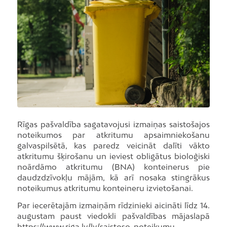
Rīgas pašvaldība sagatavojusi izmaiņas saistošajos
noteikumos par atkritumu apsaimniekošanu
galvaspilsētā, kas paredz veicināt dalīti vākto
atkritumu šķirošanu un ieviest obligātus bioloģiski
noārdāmo atkritumu (BNA) konteinerus pie
daudzdzīvokļu mājām, kā arī nosaka stingrākus
noteikumus atkritumu konteineru izvietošanai.
Par iecerētajām izmaiņām rīdzinieki aicināti līdz 14.
augustam paust viedokli pašvaldības mājaslapā
https://www.riga.lv/lv/saistoso-noteikumu-