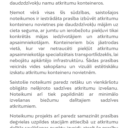
daudzdzīvokļu namu atkritumu konteineros.
Ņemot vērā visas šīs sūdzības, saistošajos
noteikumos ir iestrādāta prasība izbūvēt atkritumu
konteineru novietnes pie daudzdzīvokļu mājām uz
cieta seguma, ar jumtu un ierobežotu piekļuvi tikai
konkrētās mājas iedzīvotājiem un atkritumu
apsaimniekotājam. Konteineriem būs jāatrodas
vietā, kur var netraucēti piekļūt atkritumu
apsaimniekotāja specializētais transportlīdzeklis, lai
nebojātu apkārtējo infrastruktūru. Šādas prasības
veicinās vides sakopšanu un vizuāli estētiskāku
izskatu atkritumu konteineru novietnēm.
Saistošie noteikumi paredz retāku un vienkāršotu
obligāto nešķiroto sadzīves atkritumu izvešanu.
Noteikumi arī tiek papildināti ar minimālo
izvešanas biežumu dalītajiem sadzīves
atkritumiem.
Noteikumu projekts arī paredz samazināt prasības
degvielas uzpildes stacijām attiecībā uz atkritumu
dalītās savākšanas punktu izveidi: atcelt šo prasību