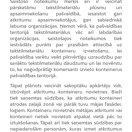
Saistošo noteikumu mērķis arī ir veicināt
pārskatāmu tekstilmateriālu plūsmu un
apsaimniekošanu pašvaldībā, iesaistot gan
atkritumu apsaimniekotājus, gan sabiedriskā
labuma organizācijas. Ņemot vērā, ka pašvaldības
teritorijā tekstilmateriālus vāc arī labdarības
organizācijas, saistošajos noteikumos tiek
iestrādāts punkts par prasībām attiecībā uz
tekstilmateriālu konteineru izvietošanu, lai
pašvaldība varētu veikt pilnvērtīgu uzraudzību par
savākto tekstilmateriālu daudzumu un lai novērstu
to, ka negodprātīgi komersanti izvieto konteinerus
pašvaldības teritorijā.
Tāpat plānots veicināt sakoptāku apkārtējo vidi,
izbūvējot atkritumu konteineru novietnes. Bieži
tiek saņemtas sūdzības, ka atkritumu konteineri
atrodas zaļajā zonā vai pārāk tuvu mājas fasādei,
logiem. Konteineru novietnēs mētājas atkritumi vai
konteineri netiek novietoti atpakaļ vietā pēc to
iztukšošanas. Tāpat arī tiek saņemtas sūdzības par
nepiederošām personām, kuras izmet atkritumus