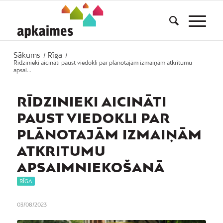
Sākums
Rīga
/
/
Rīdzinieki aicināti paust viedokli par plānotajām izmaiņām atkritumu
apsai...
RĪDZINIEKI AICINĀTI
PAUST VIEDOKLI PAR
PLĀNOTAJĀM IZMAIŅĀM
ATKRITUMU
APSAIMNIEKOŠANĀ
RĪGA
03/08/2023