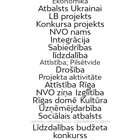
Ekonomika
Atbalsts Ukrainai
LB projekts
Konkursa projekts
NVO nams
Integrācija
Sabiedrības
līdzdalība
Attīstība; Pilsētvide
Drošība
Projekta aktivitāte
Attīstība
Rīga
NVO ziņa
Izglītība
Rīgas domē
Kultūra
Uzņēmējdarbība
Sociālais atbalsts
Latviešu valodas kursi
Līdzdalības budžets
Līdzdalības budžeta
konkurss