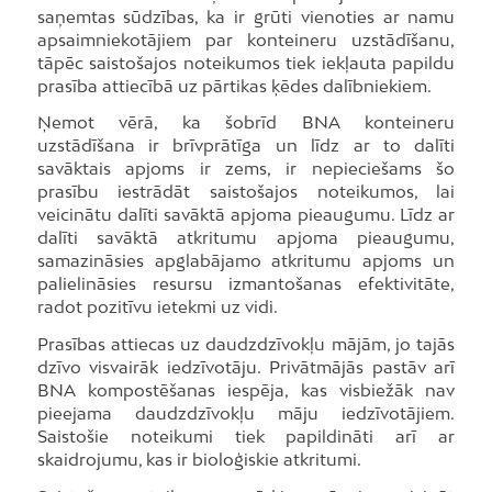
saņemtas sūdzības, ka ir grūti vienoties ar namu
apsaimniekotājiem par konteineru uzstādīšanu,
tāpēc saistošajos noteikumos tiek iekļauta papildu
prasība attiecībā uz pārtikas ķēdes dalībniekiem.
Ņemot vērā, ka šobrīd BNA konteineru
uzstādīšana ir brīvprātīga un līdz ar to dalīti
savāktais apjoms ir zems, ir nepieciešams šo
prasību iestrādāt saistošajos noteikumos, lai
veicinātu dalīti savāktā apjoma pieaugumu. Līdz ar
dalīti savāktā atkritumu apjoma pieaugumu,
samazināsies apglabājamo atkritumu apjoms un
palielināsies resursu izmantošanas efektivitāte,
radot pozitīvu ietekmi uz vidi.
Prasības attiecas uz daudzdzīvokļu mājām, jo tajās
dzīvo visvairāk iedzīvotāju. Privātmājās pastāv arī
BNA kompostēšanas iespēja, kas visbiežāk nav
pieejama daudzdzīvokļu māju iedzīvotājiem.
Saistošie noteikumi tiek papildināti arī ar
skaidrojumu, kas ir bioloģiskie atkritumi.