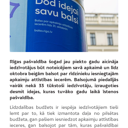
Rīgas pašvaldība šogad jau piekto gadu aicināja
iedzīvotājus būt noteicējiem savā apkaimē un līdz
oktobra beigām balsot par rīdzinieku iesniegtajām
apkaimju attīstības iecerēm. Balsojumā piedalījās
vairāk nekā 33 tūkstoši iedzīvotāju, izraugoties
desmit idejas, kuras tuvāko gadu laikā īstenos
pašvaldība.
Līdzdalības budžets ir iespēja iedzīvotājiem tieši
lemt par to, kā tiek izmantota daļa no pilsētas
budžeta, gan pašiem iesniedzot apkaimju attīstības
ieceres, gan balsojot par tām, kuras pašvaldībai