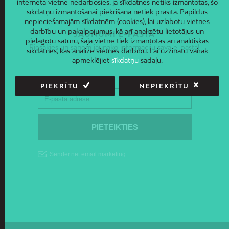
interneta vietne nedarbosies, ja sīkdatnes netiks izmantotas, šo
sīkdatņu izmantošanai piekrišana netiek prasīta. Papildus
nepieciešamajām sīkdatnēm (cookies), lai uzlabotu vietnes
darbību un pakalpojumus, kā arī analizētu lietotājus un
JAUNUMI E-PASTĀ
pielāgotu saturu, šajā vietnē tiek izmantotas arī analītiskās
Piesakies un saņem jaunāko informāciju savā e-pastā!
sīkdatnes, kas analizē vietnes darbību. Lai uzzinātu vairāk
apmeklējiet
sīkdatņu
sadaļu.
PIEKRĪTU
NEPIEKRĪTU