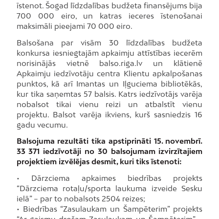
īstenot. Šogad līdzdalības budžeta finansējums bija
700 000 eiro, un katras ieceres īstenošanai
maksimāli pieejami 70 000 eiro.
Balsošana par visām 30 līdzdalības budžeta
konkursa iesniegtajām apkaimju attīstības iecerēm
norisinājās vietnē balso.riga.lv un klātienē
Apkaimju iedzīvotāju centra Klientu apkalpošanas
punktos, kā arī Imantas un Iļguciema bibliotēkās,
kur tika saņemtas 57 balsis. Katrs iedzīvotājs varēja
nobalsot tikai vienu reizi un atbalstīt vienu
projektu. Balsot varēja ikviens, kurš sasniedzis 16
gadu vecumu.
Balsojuma rezultāti tika apstiprināti 15. novembrī.
33 371 iedzīvotāji no 30 balsojumam izvirzītajiem
projektiem izvēlējas desmit, kuri tiks īstenoti:
• Dārzciema apkaimes biedrības projekts
“Dārzciema rotaļu/sporta laukuma izveide Sesku
ielā” – par to nobalsots 2504 reizes;
• Biedrības “Zasulaukam un Šampēterim” projekts