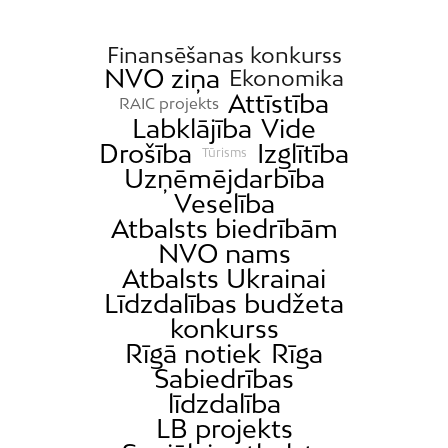
Finansēšanas konkurss
NVO ziņa
Ekonomika
Attīstība
RAIC projekts
Labklājība
Vide
Drošība
Izglītība
Tūrisms
Uzņēmējdarbība
Veselība
Atbalsts biedrībām
NVO nams
Atbalsts Ukrainai
Līdzdalības budžeta
konkurss
Rīgā notiek
Rīga
Sabiedrības
līdzdalība
LB projekts