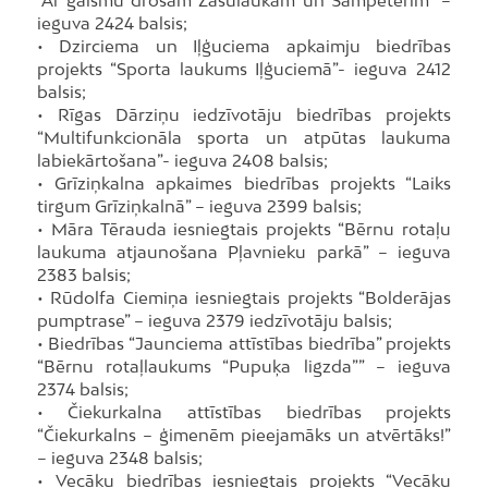
“Ar gaismu drošam Zasulaukam un Šampēterim” –
ieguva 2424 balsis;
• Dzirciema un Iļģuciema apkaimju biedrības
projekts “Sporta laukums Iļģuciemā”- ieguva 2412
balsis;
• Rīgas Dārziņu iedzīvotāju biedrības projekts
“Multifunkcionāla sporta un atpūtas laukuma
labiekārtošana”- ieguva 2408 balsis;
• Grīziņkalna apkaimes biedrības projekts “Laiks
tirgum Grīziņkalnā” – ieguva 2399 balsis;
• Māra Tērauda iesniegtais projekts “Bērnu rotaļu
laukuma atjaunošana Pļavnieku parkā” – ieguva
2383 balsis;
• Rūdolfa Ciemiņa iesniegtais projekts “Bolderājas
pumptrase” – ieguva 2379 iedzīvotāju balsis;
• Biedrības “Jaunciema attīstības biedrība” projekts
“Bērnu rotaļlaukums “Pupuķa ligzda”” – ieguva
2374 balsis;
• Čiekurkalna attīstības biedrības projekts
“Čiekurkalns – ģimenēm pieejamāks un atvērtāks!”
– ieguva 2348 balsis;
• Vecāķu biedrības iesniegtais projekts “Vecāķu