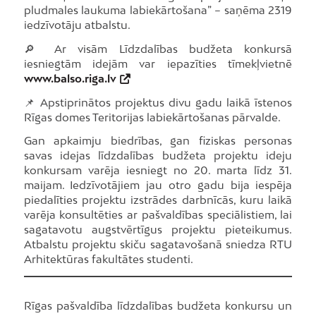
pludmales laukuma labiekārtošana” – saņēma 2319
iedzīvotāju atbalstu.
🔎 Ar visām Līdzdalības budžeta konkursā
iesniegtām idejām var iepazīties tīmekļvietnē
www.balso.riga.lv
📌 Apstiprinātos projektus divu gadu laikā īstenos
Rīgas domes Teritorijas labiekārtošanas pārvalde.
Gan apkaimju biedrības, gan fiziskas personas
savas idejas līdzdalības budžeta projektu ideju
konkursam varēja iesniegt no 20. marta līdz 31.
maijam. Iedzīvotājiem jau otro gadu bija iespēja
piedalīties projektu izstrādes darbnīcās, kuru laikā
varēja konsultēties ar pašvaldības speciālistiem, lai
sagatavotu augstvērtīgus projektu pieteikumus.
Atbalstu projektu skiču sagatavošanā sniedza RTU
Arhitektūras fakultātes studenti.
Rīgas pašvaldība līdzdalības budžeta konkursu un