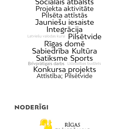
Sociālais atbalsts
Projekta aktivitāte
Pilsēta attīstās
Jauniešu iesaiste
Integrācija
Pilsētvide
Latviešu valodas kursi
Rīgas domē
Sabiedrība
Kultūra
Satiksme
Sports
Brīvprātīgais darbs
Līdzdalības budžets
Konkursa projekts
Attīstība; Pilsētvide
NODERĪGI