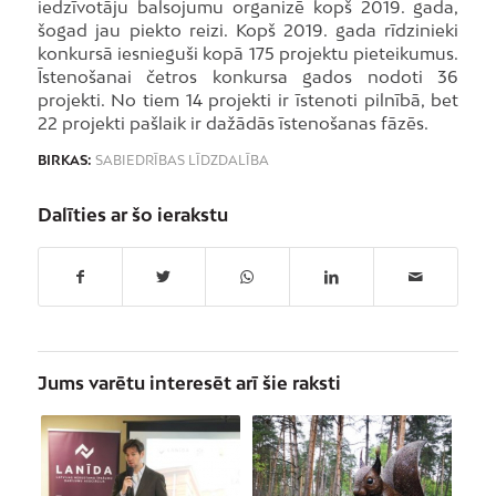
iedzīvotāju balsojumu organizē kopš 2019. gada,
šogad jau piekto reizi. Kopš 2019. gada rīdzinieki
konkursā iesnieguši kopā 175 projektu pieteikumus.
Īstenošanai četros konkursa gados nodoti 36
projekti. No tiem 14 projekti ir īstenoti pilnībā, bet
22 projekti pašlaik ir dažādās īstenošanas fāzēs.
BIRKAS:
SABIEDRĪBAS LĪDZDALĪBA
Dalīties ar šo ierakstu
Jums varētu interesēt arī šie raksti