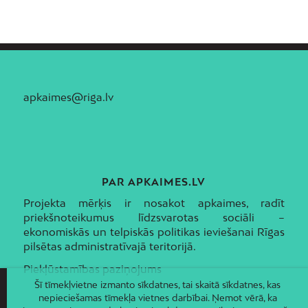
apkaimes@riga.lv
PAR APKAIMES.LV
Projekta mērķis ir nosakot apkaimes, radīt
priekšnoteikumus līdzsvarotas sociāli –
ekonomiskās un telpiskās politikas ieviešanai Rīgas
pilsētas administratīvajā teritorijā.
Piekļūstamības paziņojums
Šī tīmekļvietne izmanto sīkdatnes, tai skaitā sīkdatnes, kas
nepieciešamas tīmekļa vietnes darbībai. Ņemot vērā, ka