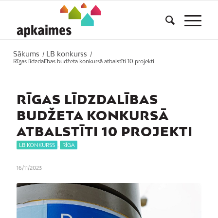
Sākums
LB konkurss
/
/
Rīgas līdzdalības budžeta konkursā atbalstīti 10 projekti
RĪGAS LĪDZDALĪBAS
BUDŽETA KONKURSĀ
ATBALSTĪTI 10 PROJEKTI
LB KONKURSS
,
RĪGA
16/11/2023