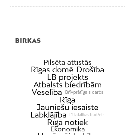
BIRKAS
Pilsēta attīstās
Rīgas domē
Drošība
LB projekts
Atbalsts biedrībām
Veselība
Brīvprātīgais darbs
Rīga
Jauniešu iesaiste
Labklājība
Līdzdalības budžets
Rīgā notiek
Ekonomika