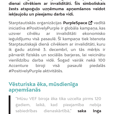
dienai cilvēkiem ar invaliditāti. Šis simboliskais
žests atspoguļo uzņēmuma apņemšanos veidot
iekļaujošu un pieejamu darba vidi.
Starptautiskās organizācijas
PurpleSpace
vadītā
iniciatīva #PositivelyPurple ir globāla kampaņa, kas
uzsver cilvēku ar invaliditāti ekonomisko
ieguldījumu visā pasaulē. Šī kampaņa tiek īstenota
Starptautiskajā dienā cilvēkiem ar invaliditāti, kuru
ik gadu atzīmē 3. decembrī, un tās mērķis ir
pārvarēt fiziskās un sociālās barjeras, lai veicinātu
vienlīdzību darba vidē. Šogad vairāk nekā 100
Accenture biroji visā pasaulē piedalās
#PositivelyPurple aktivitātēs.
Vēsturiska ēka, mūsdienīga
apņemšanās
“Mūsu VEF biroja ēka tika uzcelta pirms 120
gadiem, laikā, kad pieejamība nebija
sabiedrības dienaskārtībā,”
saka Inga