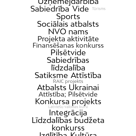
Uzņēmējdarbība
Sabiedrība
Vide
Tūrisms
Sports
Sociālais atbalsts
NVO nams
Projekta aktivitāte
Finansēšanas konkurss
Pilsētvide
Sabiedrības
līdzdalība
Satiksme
Attīstība
RAIC projekts
Atbalsts Ukrainai
Attīstība; Pilsētvide
Konkursa projekts
Latviešu valodas kursi
Integrācija
Līdzdalības budžeta
konkurss
Izglītība
Kultūra