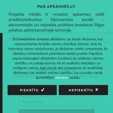
PAR APKAIMES.LV
Projekta mērķis ir nosakot apkaimes, radīt
priekšnoteikumus līdzsvarotas sociāli –
ekonomiskās un telpiskās politikas ieviešanai Rīgas
pilsētas administratīvajā teritorijā.
Piekļūstamības paziņojums
Šī tīmekļvietne izmanto sīkdatnes, tai skaitā sīkdatnes, kas
nepieciešamas tīmekļa vietnes darbībai. Ņemot vērā, ka
interneta vietne nedarbosies, ja sīkdatnes netiks izmantotas, šo
sīkdatņu izmantošanai piekrišana netiek prasīta. Papildus
nepieciešamajām sīkdatnēm (cookies), lai uzlabotu vietnes
darbību un pakalpojumus, kā arī analizētu lietotājus un
pielāgotu saturu, šajā vietnē tiek izmantotas arī analītiskās
JAUNUMI E-PASTĀ
sīkdatnes, kas analizē vietnes darbību. Lai uzzinātu vairāk
Piesakies un saņem jaunāko informāciju savā e-pastā!
apmeklējiet
sīkdatņu
sadaļu.
PIEKRĪTU
NEPIEKRĪTU