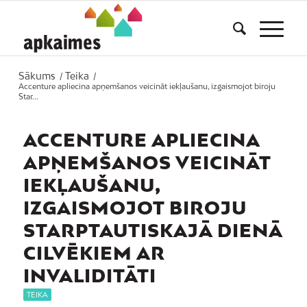
Sākums
Teika
/
/
Accenture apliecina apņemšanos veicināt iekļaušanu, izgaismojot biroju
Star...
ACCENTURE APLIECINA
APŅEMŠANOS VEICINĀT
IEKĻAUŠANU,
IZGAISMOJOT BIROJU
STARPTAUTISKAJĀ DIENĀ
CILVĒKIEM AR
INVALIDITĀTI
TEIKA