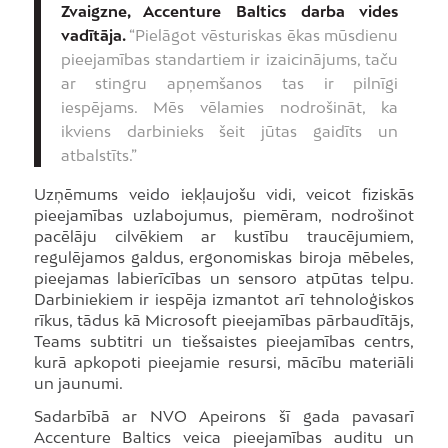
Zvaigzne, Accenture Baltics darba vides
vadītāja.
“Pielāgot vēsturiskas ēkas mūsdienu
pieejamības standartiem ir izaicinājums, taču
ar stingru apņemšanos tas ir pilnīgi
iespējams. Mēs vēlamies nodrošināt, ka
ikviens darbinieks šeit jūtas gaidīts un
atbalstīts.”
Uzņēmums veido iekļaujošu vidi, veicot fiziskās
pieejamības uzlabojumus, piemēram, nodrošinot
pacēlāju cilvēkiem ar kustību traucējumiem,
regulējamos galdus, ergonomiskas biroja mēbeles,
pieejamas labierīcības un sensoro atpūtas telpu.
Darbiniekiem ir iespēja izmantot arī tehnoloģiskos
rīkus, tādus kā Microsoft pieejamības pārbaudītājs,
Teams subtitri un tiešsaistes pieejamības centrs,
kurā apkopoti pieejamie resursi, mācību materiāli
un jaunumi.
Sadarbībā ar NVO Apeirons šī gada pavasarī
Accenture Baltics veica pieejamības auditu un