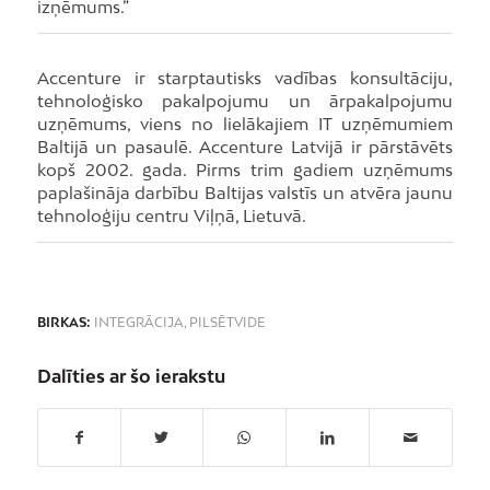
izņēmums.”
Accenture ir starptautisks vadības konsultāciju,
tehnoloģisko pakalpojumu un ārpakalpojumu
uzņēmums, viens no lielākajiem IT uzņēmumiem
Baltijā un pasaulē. Accenture Latvijā ir pārstāvēts
kopš 2002. gada. Pirms trim gadiem uzņēmums
paplašināja darbību Baltijas valstīs un atvēra jaunu
tehnoloģiju centru Viļņā, Lietuvā.
BIRKAS:
INTEGRĀCIJA
,
PILSĒTVIDE
Dalīties ar šo ierakstu