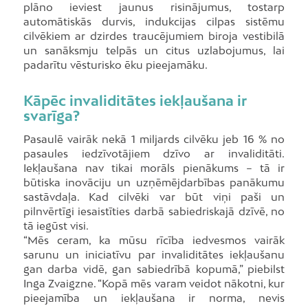
plāno ieviest jaunus risinājumus, tostarp
automātiskās durvis, indukcijas cilpas sistēmu
cilvēkiem ar dzirdes traucējumiem biroja vestibilā
un sanāksmju telpās un citus uzlabojumus, lai
padarītu vēsturisko ēku pieejamāku.
Kāpēc invaliditātes iekļaušana ir
svarīga?
Pasaulē vairāk nekā 1 miljards cilvēku jeb 16 % no
pasaules iedzīvotājiem dzīvo ar invaliditāti.
Iekļaušana nav tikai morāls pienākums – tā ir
būtiska inovāciju un uzņēmējdarbības panākumu
sastāvdaļa. Kad cilvēki var būt viņi paši un
pilnvērtīgi iesaistīties darbā sabiedriskajā dzīvē, no
tā iegūst visi.
“Mēs ceram, ka mūsu rīcība iedvesmos vairāk
sarunu un iniciatīvu par invaliditātes iekļaušanu
gan darba vidē, gan sabiedrībā kopumā,” piebilst
Inga Zvaigzne. “Kopā mēs varam veidot nākotni, kur
pieejamība un iekļaušana ir norma, nevis